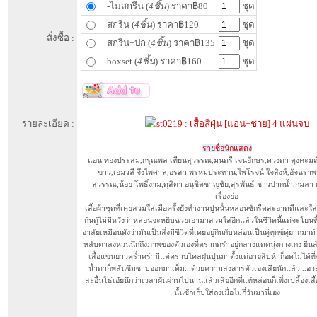
-ไม่สกรีน (
4ชิ้น
) ราคา฿80
ชุด
สกรีน (
4ชิ้น
) ราคา฿120
ชุด
สั่งซื้อ :
สกรีน+ปก (
4ชิ้น
) ราคา฿135
ชุด
boxset (
4ชิ้น
) ราคา฿160
ชุด
รายละเอียด :
รายชื่อนักแสดง
แอน ทองประสม,กรุณพล เทียนสุวรรณ,มนตรี เจนอักษร,ดวงตา ตุงคะมณี
ขาว,เอมวลี จึงไพศาล,อรสา พรหมประทาน,ไพโรจน์ ใจสิงห์,อัจฉราพ
สุวรรณ,น้อย โพธิ์งาม,ดุสิตา อนุชิตชาญชัย,สุรพันธ์ ชาวปากน้ำ,กมลา 
เรื่องย่อ
เสื้อผ้าชุดที่เคยสวมใส่เมื่อครั้งยังทำงานปูนนั้นหล่อนซักรีดสะอาดดีและใส
ก้นตู้ไม่มีหวังว่าหล่อนจะหยิบฉวยเอามาสวมใส่อีกแล้วในชีวิตนี้แต่จะโยนทิ้
อาลัยเหมือนดังว่ามันเป็นสิ่งมีชีวิตที่เคยอยู่กินกับหล่อนเป็นคู่ทุกข์คู่ยากมา
หลับตาลงหวนนึกถึงภาพของตัวเองที่ตรากตรำอยู่กลางแดดนุ่งกางเกง ยีนส์
เสื้อแขนยาวคร่ำคร่ามีแต่คราบไคลฝุ่นปูนมาตั้งแต่อายุสิบห้าก็อดไม่ได้ที
น้ำตาก็พลันซึมซาบออกมาเต็ม...ด้วยความสงสารตัวเองเสียนักแล้ว...อว
สะอื้นโธ่เอ๋ยนึกว่าเวลาผันผ่านไปนานแล้วเสียอีกที่แท้หล่อนก็เพิ่งเปลื้องเสื้
นั้นซักเก็บใส่ถุงเมื่อไม่กี่วันมานี่เอง