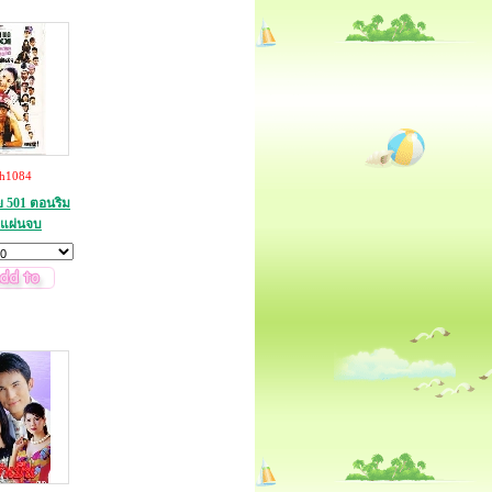
th1084
ย 501 ตอนริม
 แผ่นจบ