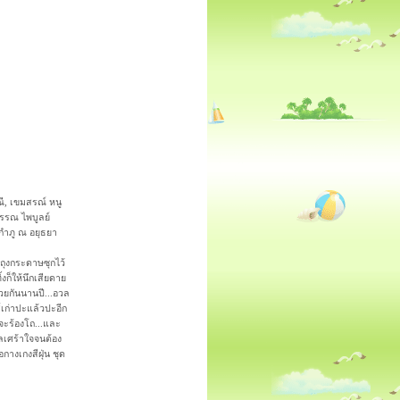
, เขมสรณ์ หนู
รรณ ไพบูลย์
กำภู ณ อยุธยา
่ถุงกระดาษซุกไว้
งก็ให้นึกเสียดาย
ด้วยกันนานปี...อวล
เก่าปะแล้วปะอีก
่จะร้องโถ...และ
ลเศร้าใจจนต้อง
อกางเกงสีฝุ่น ชุด