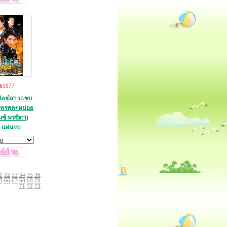
th1077
ัคฆ์สาวแซบ
ภัทรพล+หน่อย
ซ์ พรชิตา)
 แผ่นจบ
1
32
33
34
35
36
5
66
67
68
69
70
71
72
73