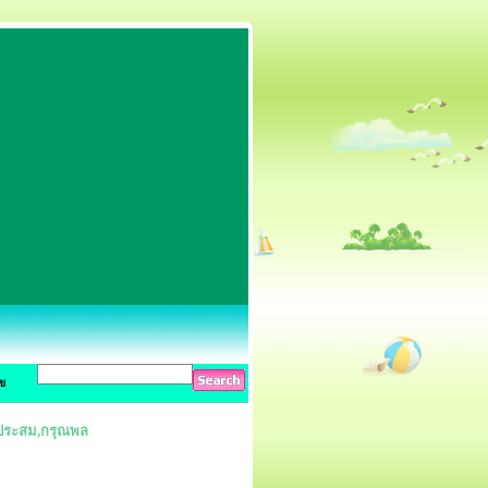
ข
องประสม,กรุณพล