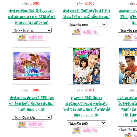
รหัส:
th1083
รหัส:
th1082
รหัส:
dvd กองร้อย 501 ถึงใจจะแตก
dvd สูตรรักกับดักหัวใจ 4 DVD
ละครเก่า dv
แต่ไม่แตกแถว พ ศ 2538 เต็ม 1
(อ้วน รังสิต + เอมี่ กลิ่นประทุม )
2544 (สวิช 
แผ่นจบ (แอนดิว+กบ)
แผ
รหัส:
th1082
รหัส:
th1081
รหัส:
dvd เกาะมหัศจรรย์ 2551 (อรุ
คุณชาย 2542 อัษฎา
dvd ละครไท
ชา โตสวัสดิ์ / คีตภัทร อันติมา
พานิชกุล,บัวชมพู ฟอร์ด,ศิว
โปลิศจับขโม
นนท์ ช่อง7 6 แผ่น
วงศ์ ปิยะเกศิน สถานีโทรทัศน์สี
พัฒน์+ธน
ช่อง 7 dvd 3แผ่น
+เข็มอัปสร 
แผ่