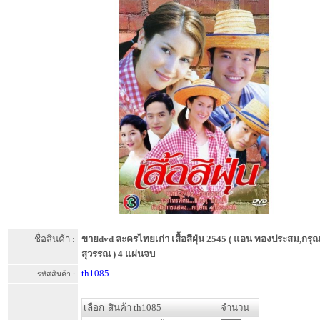
ชื่อสินค้า :
ขายdvd ละครไทยเก่า เสื้อสีฝุ่น 2545 ( แอน ทองประสม,กรุ
สุวรรณ ) 4 แผ่นจบ
th1085
รหัสสินค้า :
เลือก
สินค้า th1085
จำนวน