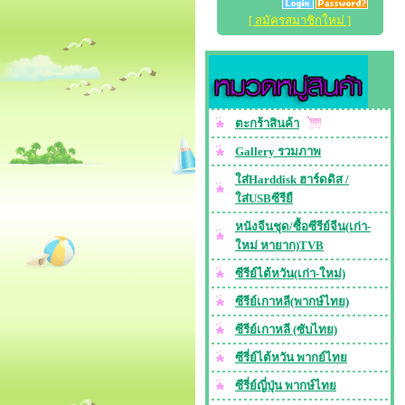
[ สมัครสมาชิกใหม่ ]
ตะกร้าสินค้า
Gallery รวมภาพ
ใส่Harddisk ฮาร์ดดิส /
ใส่USBซีรียื
หนังจีนชุด/ซื้อซีรีย์จีน(เก่า-
ใหม่ หายาก)TVB
ซีรีย์ไต้หวัน(เก่า-ใหม่)
ซีรีย์เกาหลี(พากษ์ไทย)
ซีรีย์เกาหลี (ซับไทย)
ซีรี่ย์ไต้หวัน พากย์ไทย
ซีรี่ย์ญี่ปุ่น พากษ์ไทย