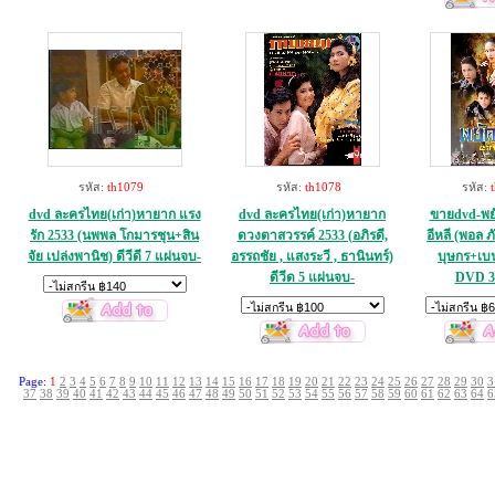
รหัส:
th1079
รหัส:
th1078
รหัส:
dvd ละครไทย(เก่า)หายาก แรง
dvd ละครไทย(เก่า)หายาก
ขายdvd-พย
รัก 2533 (นพพล โกมารชุน+สิน
ดวงตาสวรรค์ 2533 (อภิรดี,
อีหลี (พอล 
จัย เปล่งพานิช) ดีวีดี 7 แผ่นจบ-
อรรถชัย , แสงระวี , ธานินทร์)
บุษกร+เบน
ดีวีด 5 แผ่นจบ-
DVD 3
Page:
1
2
3
4
5
6
7
8
9
10
11
12
13
14
15
16
17
18
19
20
21
22
23
24
25
26
27
28
29
30
3
37
38
39
40
41
42
43
44
45
46
47
48
49
50
51
52
53
54
55
56
57
58
59
60
61
62
63
64
6