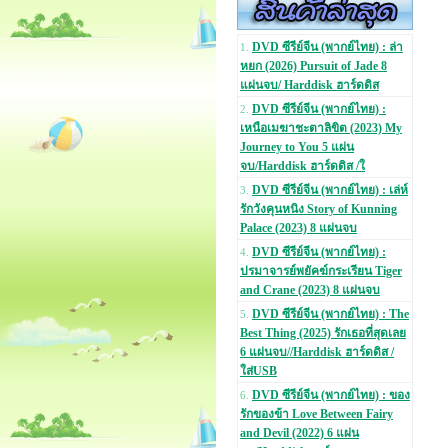
DVD ซีรีย์จีน (พากย์ไทย) : ล่า
1.
หยก (2026) Pursuit of Jade 8
แผ่นจบ/ Harddisk ฮาร์ดดิส
DVD ซีรีย์จีน (พากย์ไทย) :
2.
เหนือเมฆาชะตาลิขิต (2023) My
Journey to You 5 แผ่น
จบ/Harddisk ฮาร์ดดิส /ใ
DVD ซีรีย์จีน (พากย์ไทย) : เล่ห์
3.
รักวังคุนหนิง Story of Kunning
Palace (2023) 8 แผ่นจบ
DVD ซีรีย์จีน (พากย์ไทย) :
4.
ปรมาจารย์พยัคฆ์กระเรียน Tiger
and Crane (2023) 8 แผ่นจบ
DVD ซีรีย์จีน (พากย์ไทย) : The
5.
Best Thing (2025) รักเธอที่สุดเลย
6 แผ่นจบ//Harddisk ฮาร์ดดิส /
ใส่USB
DVD ซีรีย์จีน (พากย์ไทย) : ของ
6.
รักของข้า Love Between Fairy
and Devil (2022) 6 แผ่น