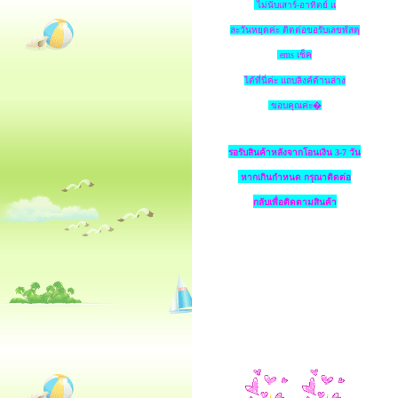
ไม่นับเสาร์-อาทิตย์ แ
ละวันหยุดค่ะ ติดต่อขอรับเลขพัสดุ
ems เช็ค
ได้ที่นี่ค่ะ แถบลิงค์ด้านล่าง
ขอบคุณค่ะ�
รอรับสินค้าหลังจากโอนเงิน 3-7 วัน
หากเกินกำหนด
กรุณาติดต่อ
กลับเพื่อติดตามสินค้า