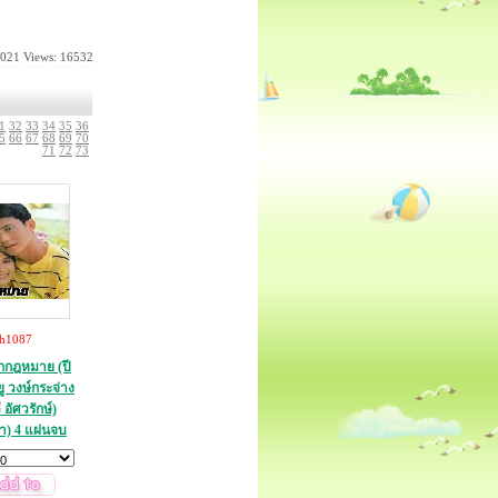
2021
Views: 16532
1
32
33
34
35
36
5
66
67
68
69
70
71
72
73
th1087
กกฎหมาย (ปี
ู วงษ์กระจ่าง
 อัศวรักษ์)
่า) 4 แผ่นจบ