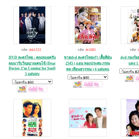
รหัส:
thh1222
รหัส:
th1085
รหัส:
DVD ละครไทย : คุณหมอครับ
ขายdvd ละครไทยเก่า เสื้อสีฝุ่น
dvd กองร้อ
ผมมารับวิญญาณคนไข้ (Dear
2545 ( แอน ทองประสม,กรุณ
แดง 1
Doctor, I’m Coming for Soul)
พล เทียนสุวรรณ ) 4 แผ่นจบ
3 แผ่นจบ