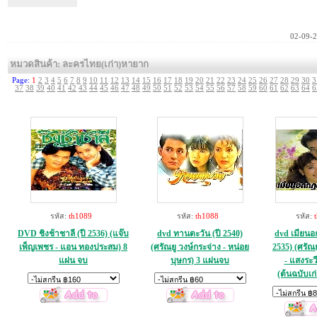
02-09-
หมวดสินค้า: ละครไทย(เก่า)หายาก
Page:
1
2
3
4
5
6
7
8
9
10
11
12
13
14
15
16
17
18
19
20
21
22
23
24
25
26
27
28
29
30
3
37
38
39
40
41
42
43
44
45
46
47
48
49
50
51
52
53
54
55
56
57
58
59
60
61
62
63
64
6
รหัส:
th1089
รหัส:
th1088
รหัส:
DVD ชิงช้าชาลี (ปี 2536) (แจ๊บ
dvd ทานตะวัน (ปี 2540)
dvd เมียนอ
เพ็ญเพชร - แอน ทองประสม) 8
(ศรัณยู วงษ์กระจ่าง - หน่อย
2535) (ศรัณย
แผ่น จบ
บุษกร) 3 แผ่นจบ
- แสงระวี
(ต้นฉบับเก