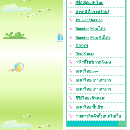
ซีรี่ย์ญี่ปุ่น ซับไทย
สารคดี สื่อการเรียนรุ้
We Got Married
Running Man ไทย
Running Man ซับไทย
X-MAN
New X-man
วาไรตี้โชว์เกาหลี-dvd
ละครไทย new
ละครไทย(เก่า)หายาก
ละครไทย(เก่า)หายาก
ซีรีย์ไทย (ซิทคอม)
ละครไทย พื้นบ้าน
รายการสินค้าทั้งหมดในเว็บ