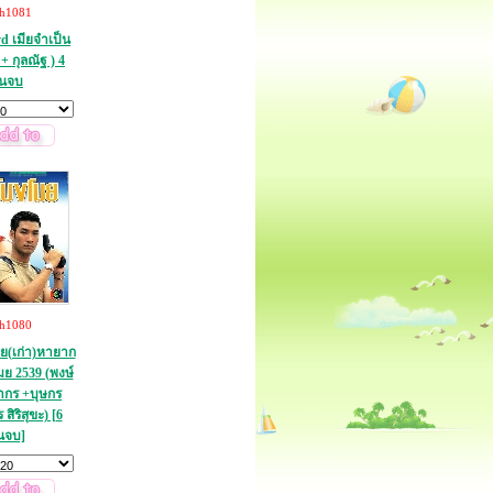
th1081
d เมียจำเป็น
+ กุลณัฐ ) 4
่นจบ
th1080
ย(เก่า)หายาก
ย 2539 (พงษ์
ากร +บุษกร
สิริสุขะ) [6
นจบ]