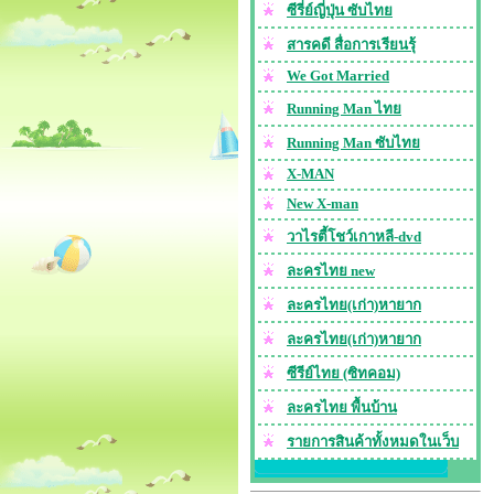
ซีรี่ย์ญี่ปุ่น ซับไทย
สารคดี สื่อการเรียนรุ้
We Got Married
Running Man ไทย
Running Man ซับไทย
X-MAN
New X-man
วาไรตี้โชว์เกาหลี-dvd
ละครไทย new
ละครไทย(เก่า)หายาก
ละครไทย(เก่า)หายาก
ซีรีย์ไทย (ซิทคอม)
ละครไทย พื้นบ้าน
รายการสินค้าทั้งหมดในเว็บ