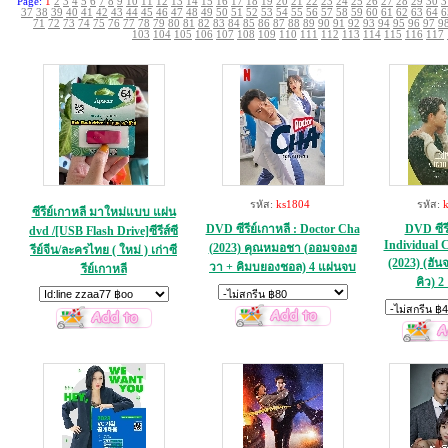
Page:
1
2
3
4
5
6
7
8
9
10
11
12
13
14
15
16
17
18
19
20
21
22
23
24
25
26
27
28
29
30
3
37
38
39
40
41
42
43
44
45
46
47
48
49
50
51
52
53
54
55
56
57
58
59
60
61
62
63
64
6
71
72
73
74
75
76
77
78
79
80
81
82
83
84
85
86
87
88
89
90
91
92
93
94
95
96
97
9
103
104
105
106
107
108
109
110
111
112
113
114
115
116
117
รหัส:
ks1804
รหัส:
ซีรีย์เกาหลี มาใหม่แบบ แผ่น
DVD ซีรีย์เกาหลี : Doctor Cha
DVD ซีรี
dvd /[USB Flash Drive]ซีรีส์ซี
Individual 
(2023) คุณหมอชา (ออมจองฮ
รีย์จีน/ละครไทย ( ใหม่ ) เก่าซี
(2023) (ฮัน
วา + คิมบยองชอล) 4 แผ่นจบ
รีย์เกาหลี
คิว) 2