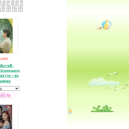
1
32
33
34
35
36
5
66
67
68
69
70
8
99
100
101
102
118
119
120
121
ks1803
ย์เกาหลี :
Circumstances
จองวาน + จุน
 แผ่นจบ