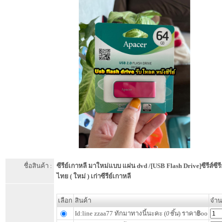
ชื่อสินค้า :
ซีรีย์เกาหลี มาใหม่แบบ แผ่น dvd /[USB Flash Drive]ซีรีส์ซีร
ไทย ( ใหม่ ) เก่าซีรีย์เกาหลี
เลือก
สินค้า
จำน
Id:line zzaa77 ทักมาทางนี้นะคะ (
0ชิ้น
) ราคา฿oo