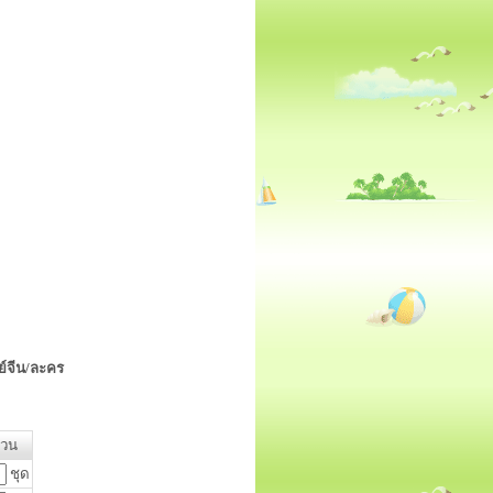
ีย์จีน/ละคร
วน
ชุด