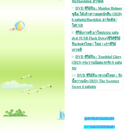
จบ/Harddisk ฮาร์ดด
DVD ซีรีย์จีน : Maiden Holmes
7.
ซูฉือ ใต้เท้าสาวยอดนักสืบ (2020)
6 แผ่นจบ/Harddisk ฮาร์ดดิส /
ใส่USB
ซีรีย์เกาหลี มาใหม่แบบ แผ่น
8.
dvd /[USB Flash Drive]ซีรีส์ซีรีย์
จีน/ละครไทย ( ใหม่ ) เก่าซีรีย์
เกาหลี
DVD ซีรีย์จีน : Youthful Glory
9.
(2025) กระวานน้อยแรกรัก 6 แผ่น
จบ
DVD ซีรีย์จีน (พากย์ไทย) : รัก
10.
นี้หวานนัก (2021) The Sweetest
Secret 4 แผ่นจบ
ลูกค้าที่แจ้งโอนเงินแล้ว
3-7 วันยังไม่ได้รับสินค้า