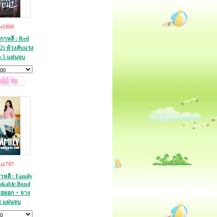
ks1800
เกาหลี : Red
2) ห้วงลับแรง
 5 แผ่นจบ
ks1797
าหลี : Family
akable Bond
งฮยอก + จาง
3 แผ่นจบ