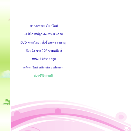
ขายdvdละครไทยใหม่
-ซีรีย์เกาหลีถูก dvdหนังจีนออก
DVD ละครไทย : สั่งซื้อละคร ราคาถูก
ซื้อหนัง ขายดีวีดี ขายหนัง สั่
งหนัง ดีวีดีราคาถูก
หนังมาใหม่ หนังแผ่น dvdละคร .
dvdซีรีย์เกาหลี-