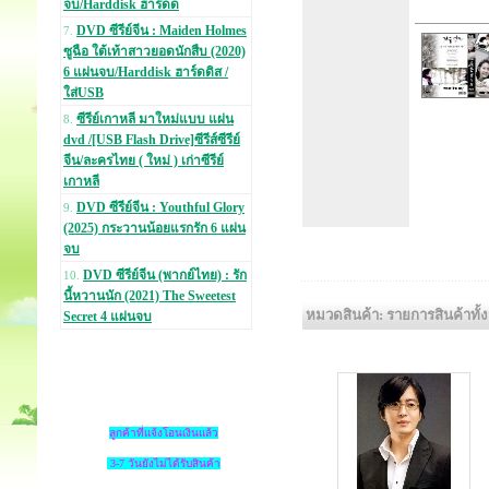
จบ/Harddisk ฮาร์ดด
DVD ซีรีย์จีน : Maiden Holmes
7.
ซูฉือ ใต้เท้าสาวยอดนักสืบ (2020)
6 แผ่นจบ/Harddisk ฮาร์ดดิส /
ใส่USB
ซีรีย์เกาหลี มาใหม่แบบ แผ่น
8.
dvd /[USB Flash Drive]ซีรีส์ซีรีย์
จีน/ละครไทย ( ใหม่ ) เก่าซีรีย์
เกาหลี
DVD ซีรีย์จีน : Youthful Glory
9.
(2025) กระวานน้อยแรกรัก 6 แผ่น
จบ
DVD ซีรีย์จีน (พากย์ไทย) : รัก
10.
นี้หวานนัก (2021) The Sweetest
หมวดสินค้า: รายการสินค้าทั้
Secret 4 แผ่นจบ
ลูกค้าที่แจ้งโอนเงินแล้ว
3-7 วันยังไม่ได้รับสินค้า