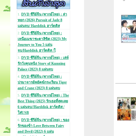
DVD ซีรีย์จีน (พากย์ไทย) : ล่า
1.
หยก (2026) Pursuit of Jade 8
แผ่นจบ/ Harddisk ฮาร์ดดิส
DVD ซีรีย์จีน (พากย์ไทย) :
2.
เหนือเมฆาชะตาลิขิต (2023) My
Journey to You 5 แผ่น
จบ/Harddisk ฮาร์ดดิส /ใ
DVD ซีรีย์จีน (พากย์ไทย) : เล่ห์
3.
รักวังคุนหนิง Story of Kunning
Palace (2023) 8 แผ่นจบ
DVD ซีรีย์จีน (พากย์ไทย) :
4.
ปรมาจารย์พยัคฆ์กระเรียน Tiger
and Crane (2023) 8 แผ่นจบ
DVD ซีรีย์จีน (พากย์ไทย) : The
5.
Best Thing (2025) รักเธอที่สุดเลย
6 แผ่นจบ//Harddisk ฮาร์ดดิส /
ใส่USB
DVD ซีรีย์จีน (พากย์ไทย) : ของ
6.
รักของข้า Love Between Fairy
and Devil (2022) 6 แผ่น