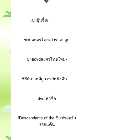
ชุด
เปาบุ้นจิ้น/
ขายละครไทยเก่าราคาถูก
ขายdvdละครไทยใหม่-
ซีรีย์เกาหลีถูก dvdหนังจีน ...
d
vd หาซื้อ
/Descendants of the Sun/รอยรัก
รอยแค้น