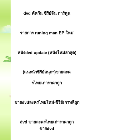
dvd ต้หวัน ซีรีย์จีน การ์ตูน
รายการ runing man EP ใหม่
หนังdvd update (หนังใหม่ล่าสุด)
(แนะนำซีรีย์สนุกๆ)ขายละค
รไทยเก่าราคาถูก
ขายdvdละครไทยใหม่-ซีรีย์เกาหลีถูก
dvd ขายละครไทยเก่าราคาถูก
ขายdvd