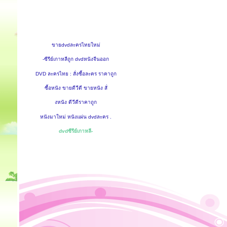
ขายdvdละครไทยใหม่
-ซีรีย์เกาหลีถูก dvdหนังจีนออก
DVD ละครไทย : สั่งซื้อละคร ราคาถูก
ซื้อหนัง ขายดีวีดี ขายหนัง สั่
งหนัง ดีวีดีราคาถูก
หนังมาใหม่ หนังแผ่น dvdละคร .
dvdซีรีย์เกาหลี-