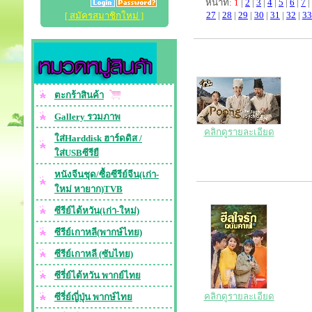
หน้าที่:
1
|
2
|
3
|
4
|
5
|
6
|
7
|
27
|
28
|
29
|
30
|
31
|
32
|
33
[ สมัครสมาชิกใหม่ ]
ตะกร้าสินค้า
Gallery รวมภาพ
คลิกดูรายละเอียด
ใส่Harddisk ฮาร์ดดิส /
ใส่USBซีรียื
หนังจีนชุด/ซื้อซีรีย์จีน(เก่า-
ใหม่ หายาก)TVB
ซีรีย์ไต้หวัน(เก่า-ใหม่)
ซีรีย์เกาหลี(พากษ์ไทย)
ซีรีย์เกาหลี (ซับไทย)
ซีรี่ย์ไต้หวัน พากย์ไทย
คลิกดูรายละเอียด
ซีรี่ย์ญี่ปุ่น พากษ์ไทย