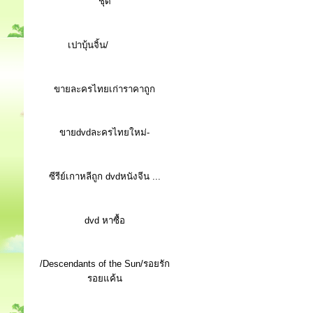
ชุด
เปาบุ้นจิ้น/
ขายละครไทยเก่าราคาถูก
ขายdvdละครไทยใหม่-
ซีรีย์เกาหลีถูก dvdหนังจีน ...
d
vd หาซื้อ
/Descendants of the Sun/รอยรัก
รอยแค้น