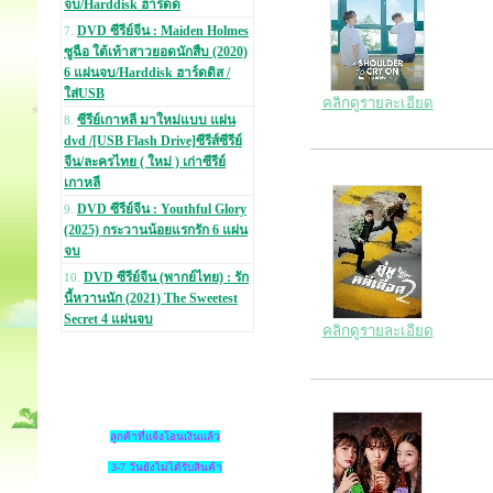
จบ/Harddisk ฮาร์ดด
DVD ซีรีย์จีน : Maiden Holmes
7.
ซูฉือ ใต้เท้าสาวยอดนักสืบ (2020)
6 แผ่นจบ/Harddisk ฮาร์ดดิส /
ใส่USB
คลิกดูรายละเอียด
ซีรีย์เกาหลี มาใหม่แบบ แผ่น
8.
dvd /[USB Flash Drive]ซีรีส์ซีรีย์
จีน/ละครไทย ( ใหม่ ) เก่าซีรีย์
เกาหลี
DVD ซีรีย์จีน : Youthful Glory
9.
(2025) กระวานน้อยแรกรัก 6 แผ่น
จบ
DVD ซีรีย์จีน (พากย์ไทย) : รัก
10.
นี้หวานนัก (2021) The Sweetest
Secret 4 แผ่นจบ
คลิกดูรายละเอียด
ลูกค้าที่แจ้งโอนเงินแล้ว
3-7 วันยังไม่ได้รับสินค้า