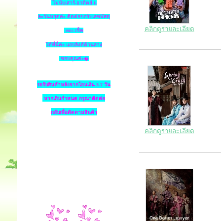
ไม่นับเสาร์-อาทิตย์ แ
ละวันหยุดค่ะ ติดต่อขอรับเลขพัสดุ
คลิกดูรายละเอียด
ems เช็ค
ได้ที่นี่ค่ะ แถบลิงค์ด้านล่าง
ขอบคุณค่ะ�
รอรับสินค้าหลังจากโอนเงิน 3-7 วัน
หากเกินกำหนด
กรุณาติดต่อ
กลับเพื่อติดตามสินค้า
คลิกดูรายละเอียด