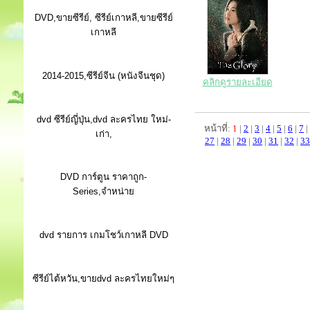
DVD,ขายซีรีย์, ซีรีย์เกาหลี,ขายซีรีย์
เกาหลี
2014-2015,ซีรีย์จีน (หนังจีนชุด)
คลิกดูรายละเอียด
dvd ซีรีย์ญี่ปุ่น,dvd ละครไทย ใหม่-
หน้าที่:
1
|
2
|
3
|
4
|
5
|
6
|
7
|
เก่า,
27
|
28
|
29
|
30
|
31
|
32
|
33
DVD การ์ตูน ราคาถูก-
Series,จำหน่าย
dvd รายการ เกมโชว์เกาหลี DVD
ซีรีย์ไต้หวัน,ขายdvd ละครไทยใหม่ๆ