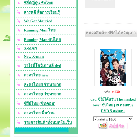
ซีรี่ย์ญี่ปุ่น ซับไทย
สารคดี สื่อการเรียนรุ้
We Got Married
Running Man ไทย
หมวดสินค้า: ซีรีย์ไต้หวัน(เก่า
Running Man ซับไทย
X-MAN
New X-man
วาไรตี้โชว์เกาหลี-dvd
ละครไทย new
ละครไทย(เก่า)หายาก
รหัส:
ts130
ละครไทย(เก่า)หายาก
dvd-ซีรี่ย์ไต้หวัน The masked
ซีรีย์ไทย (ซิทคอม)
lover ซับไทย (19 ตอนจบ)
DVD 5 แผ่นจบ.
ละครไทย พื้นบ้าน
รายการสินค้าทั้งหมดในเว็บ