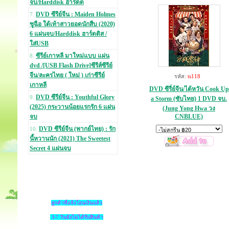
จบ/Harddisk ฮาร์ดด
DVD ซีรีย์จีน : Maiden Holmes
7.
ซูฉือ ใต้เท้าสาวยอดนักสืบ (2020)
6 แผ่นจบ/Harddisk ฮาร์ดดิส /
ใส่USB
ซีรีย์เกาหลี มาใหม่แบบ แผ่น
8.
dvd /[USB Flash Drive]ซีรีส์ซีรีย์
จีน/ละครไทย ( ใหม่ ) เก่าซีรีย์
รหัส:
ts118
เกาหลี
DVD ซีรี่ย์จีน/ไต้หวัน Cook Up
DVD ซีรีย์จีน : Youthful Glory
9.
a Storm (ซับไทย) 1 DVD จบ.
(2025) กระวานน้อยแรกรัก 6 แผ่น
(Jung Yong Hwa วง
CNBLUE)
จบ
DVD ซีรีย์จีน (พากย์ไทย) : รัก
10.
นี้หวานนัก (2021) The Sweetest
Secret 4 แผ่นจบ
ลูกค้าที่แจ้งโอนเงินแล้ว
3-7 วันยังไม่ได้รับสินค้า