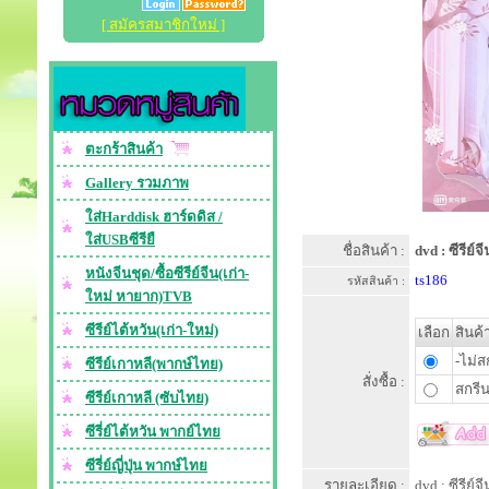
[ สมัครสมาชิกใหม่ ]
ตะกร้าสินค้า
Gallery รวมภาพ
ใส่Harddisk ฮาร์ดดิส /
ใส่USBซีรียื
ชื่อสินค้า :
dvd : ซีรีย
หนังจีนชุด/ซื้อซีรีย์จีน(เก่า-
ts186
รหัสสินค้า :
ใหม่ หายาก)TVB
ซีรีย์ไต้หวัน(เก่า-ใหม่)
เลือก
สินค้
-ไม่ส
ซีรีย์เกาหลี(พากษ์ไทย)
สั่งซื้อ :
สกรีน
ซีรีย์เกาหลี (ซับไทย)
ซีรี่ย์ไต้หวัน พากย์ไทย
ซีรี่ย์ญี่ปุ่น พากษ์ไทย
รายละเอียด :
dvd : ซีรีย์