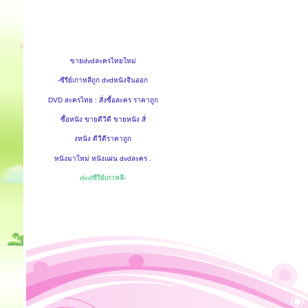
ขายdvdละครไทยใหม่
-ซีรีย์เกาหลีถูก dvdหนังจีนออก
DVD ละครไทย : สั่งซื้อละคร ราคาถูก
ซื้อหนัง ขายดีวีดี ขายหนัง สั่
งหนัง ดีวีดีราคาถูก
หนังมาใหม่ หนังแผ่น dvdละคร .
dvdซีรีย์เกาหลี-