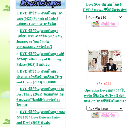
Love SOS ซับไทย ไต้หวัน
DVD 3 แผ่น-- ซีรี่ย์ไต้หวัน dvd
DVD ซีรีย์จีน (พากย์ไทย) : ล่า
1.
หยก (2026) Pursuit of Jade 8
แผ่นจบ/ Harddisk ฮาร์ดดิส
DVD ซีรีย์จีน (พากย์ไทย) :
2.
เหนือเมฆาชะตาลิขิต (2023) My
Journey to You 5 แผ่น
จบ/Harddisk ฮาร์ดดิส /ใ
DVD ซีรีย์จีน (พากย์ไทย) : เล่ห์
3.
รักวังคุนหนิง Story of Kunning
Palace (2023) 8 แผ่นจบ
DVD ซีรีย์จีน (พากย์ไทย) :
4.
ปรมาจารย์พยัคฆ์กระเรียน Tiger
and Crane (2023) 8 แผ่นจบ
รหัส:
ts121
DVD ซีรีย์จีน (พากย์ไทย) : The
5.
Operation Love ย้อนเวลาไป
Best Thing (2025) รักเธอที่สุดเลย
หารัก อี้ชิง จีน-ซับไทย 5 dvd-
6 แผ่นจบ//Harddisk ฮาร์ดดิส /
จบคะ** ขายซีรีย์จีนใหม่2017
ใส่USB
DVD ซีรีย์จีน (พากย์ไทย) : ของ
6.
รักของข้า Love Between Fairy
and Devil (2022) 6 แผ่น