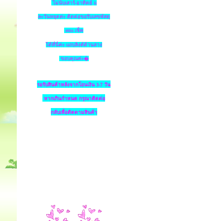
ไม่นับเสาร์-อาทิตย์ แ
ละวันหยุดค่ะ ติดต่อขอรับเลขพัสดุ
ems เช็ค
ได้ที่นี่ค่ะ แถบลิงค์ด้านล่าง
ขอบคุณค่ะ�
รอรับสินค้าหลังจากโอนเงิน 3-7 วัน
หากเกินกำหนด
กรุณาติดต่อ
กลับเพื่อติดตามสินค้า