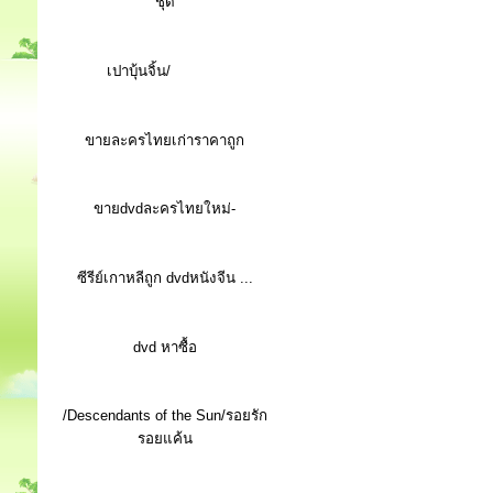
ชุด
เปาบุ้นจิ้น/
ขายละครไทยเก่าราคาถูก
ขายdvdละครไทยใหม่-
ซีรีย์เกาหลีถูก dvdหนังจีน ...
d
vd หาซื้อ
/Descendants of the Sun/รอยรัก
รอยแค้น