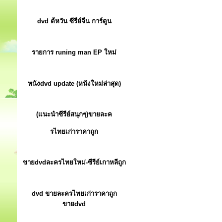
dvd ต้หวัน ซีรีย์จีน การ์ตูน
รายการ runing man EP ใหม่
หนังdvd update (หนังใหม่ล่าสุด)
(แนะนำซีรีย์สนุกๆ)ขายละค
รไทยเก่าราคาถูก
ขายdvdละครไทยใหม่-ซีรีย์เกาหลีถูก
dvd ขายละครไทยเก่าราคาถูก
ขายdvd