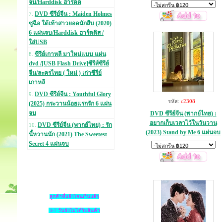
จบ/Harddisk ฮาร์ดด
DVD ซีรีย์จีน : Maiden Holmes
7.
ซูฉือ ใต้เท้าสาวยอดนักสืบ (2020)
6 แผ่นจบ/Harddisk ฮาร์ดดิส /
ใส่USB
ซีรีย์เกาหลี มาใหม่แบบ แผ่น
8.
dvd /[USB Flash Drive]ซีรีส์ซีรีย์
จีน/ละครไทย ( ใหม่ ) เก่าซีรีย์
เกาหลี
DVD ซีรีย์จีน : Youthful Glory
9.
รหัส:
c2308
(2025) กระวานน้อยแรกรัก 6 แผ่น
จบ
DVD ซีรีย์จีน (พากย์ไทย) :
อยากเก็บเวลาไว้ในวันวาน
DVD ซีรีย์จีน (พากย์ไทย) : รัก
10.
(2023) Stand by Me 6 แผ่นจบ
นี้หวานนัก (2021) The Sweetest
Secret 4 แผ่นจบ
ลูกค้าที่แจ้งโอนเงินแล้ว
3-7 วันยังไม่ได้รับสินค้า