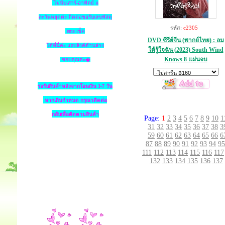
ไม่นับเสาร์-อาทิตย์ แ
ละวันหยุดค่ะ ติดต่อขอรับเลขพัสดุ
รหัส:
c2305
ems เช็ค
DVD ซีรีย์จีน (พากย์ไทย) : ลม
ได้ที่นี่ค่ะ แถบลิงค์ด้านล่าง
ใต้รู้ใจฉัน (2023) South Wind
Knows 8 แผ่นจบ
ขอบคุณค่ะ�
รอรับสินค้าหลังจากโอนเงิน 3-7 วัน
หากเกินกำหนด
กรุณาติดต่อ
กลับเพื่อติดตามสินค้า
Page:
1
2
3
4
5
6
7
8
9
10
1
31
32
33
34
35
36
37
38
3
59
60
61
62
63
64
65
66
6
87
88
89
90
91
92
93
94
95
111
112
113
114
115
116
117
132
133
134
135
136
137