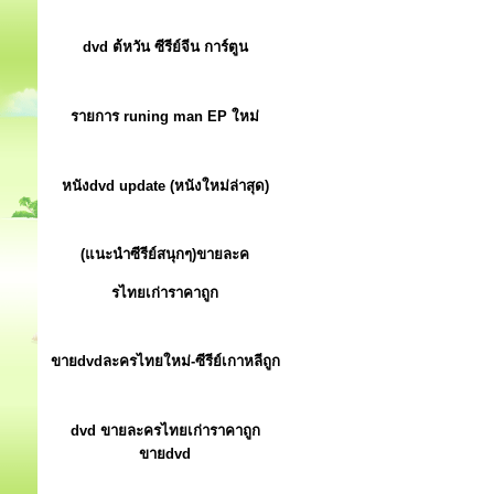
dvd ต้หวัน ซีรีย์จีน การ์ตูน
รายการ runing man EP ใหม่
หนังdvd update (หนังใหม่ล่าสุด)
(แนะนำซีรีย์สนุกๆ)ขายละค
รไทยเก่าราคาถูก
ขายdvdละครไทยใหม่-ซีรีย์เกาหลีถูก
dvd ขายละครไทยเก่าราคาถูก
ขายdvd