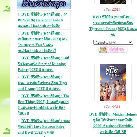
รหัส:
c2314
DVD ซีรีย์จีน (พากย์ไทย) : ล่า
1.
DVD ซีรีย์จีน (พากย์ไทย) :
หยก (2026) Pursuit of Jade 8
ปรมาจารย์พยัคฆ์กระเรียน
แผ่นจบ/ Harddisk ฮาร์ดดิส
Tiger and Crane (2023) 8 แผ่น
DVD ซีรีย์จีน (พากย์ไทย) :
2.
จบ
เหนือเมฆาชะตาลิขิต (2023) My
Journey to You 5 แผ่น
จบ/Harddisk ฮาร์ดดิส /ใ
DVD ซีรีย์จีน (พากย์ไทย) : เล่ห์
3.
รักวังคุนหนิง Story of Kunning
Palace (2023) 8 แผ่นจบ
DVD ซีรีย์จีน (พากย์ไทย) :
4.
ปรมาจารย์พยัคฆ์กระเรียน Tiger
and Crane (2023) 8 แผ่นจบ
DVD ซีรีย์จีน (พากย์ไทย) : The
5.
Best Thing (2025) รักเธอที่สุดเลย
รหัส:
c2311
6 แผ่นจบ//Harddisk ฮาร์ดดิส /
ใส่USB
DVD ซีรีย์จีน : Maiden Holmes
ซูฉือ ใต้เท้าสาวยอดนักสืบ
DVD ซีรีย์จีน (พากย์ไทย) : ของ
6.
(2020) 6 แผ่นจบ/Harddisk
รักของข้า Love Between Fairy
ฮาร์ดดิส /ใส่USB
and Devil (2022) 6 แผ่น