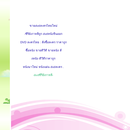
ขายdvdละครไทยใหม่
-ซีรีย์เกาหลีถูก dvdหนังจีนออก
DVD ละครไทย : สั่งซื้อละคร ราคาถูก
ซื้อหนัง ขายดีวีดี ขายหนัง สั่
งหนัง ดีวีดีราคาถูก
หนังมาใหม่ หนังแผ่น dvdละคร .
dvdซีรีย์เกาหลี-