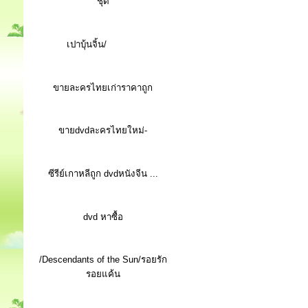
ชุด
เปาบุ้นจิ้น/
ขายละครไทยเก่าราคาถูก
ขายdvdละครไทยใหม่-
ซีรีย์เกาหลีถูก dvdหนังจีน ...
d
vd หาซื้อ
/Descendants of the Sun/รอยรัก
รอยแค้น