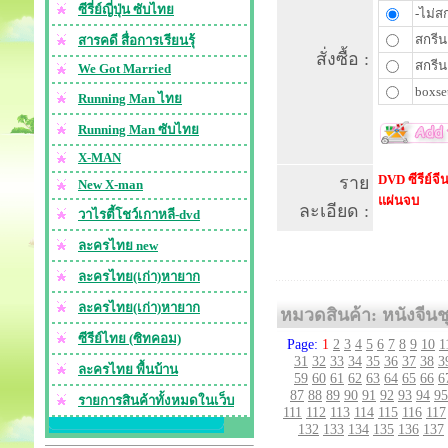
ซีรี่ย์ญี่ปุ่น ซับไทย
-ไม่สก
สกรีน
สารคดี สื่อการเรียนรุ้
สั่งซื้อ :
สกรีน
We Got Married
boxset
Running Man ไทย
Running Man ซับไทย
X-MAN
DVD ซีรีย์จ
ราย
New X-man
แผ่นจบ
ละเอียด :
วาไรตี้โชว์เกาหลี-dvd
ละครไทย new
ละครไทย(เก่า)หายาก
ละครไทย(เก่า)หายาก
หมวดสินค้า: หนังจีนชุ
ซีรีย์ไทย (ซิทคอม)
Page:
1
2
3
4
5
6
7
8
9
10
1
31
32
33
34
35
36
37
38
3
ละครไทย พื้นบ้าน
59
60
61
62
63
64
65
66
6
87
88
89
90
91
92
93
94
95
รายการสินค้าทั้งหมดในเว็บ
111
112
113
114
115
116
117
132
133
134
135
136
137