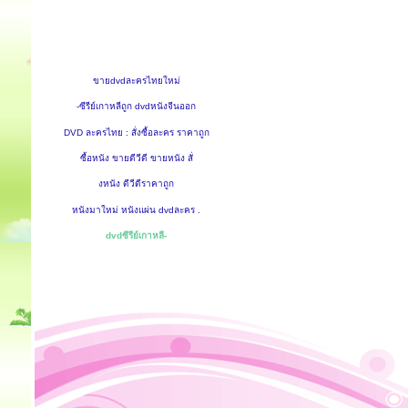
ขายdvdละครไทยใหม่
-ซีรีย์เกาหลีถูก dvdหนังจีนออก
DVD ละครไทย : สั่งซื้อละคร ราคาถูก
ซื้อหนัง ขายดีวีดี ขายหนัง สั่
งหนัง ดีวีดีราคาถูก
หนังมาใหม่ หนังแผ่น dvdละคร .
dvdซีรีย์เกาหลี-