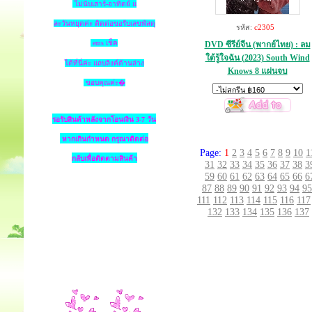
ไม่นับเสาร์-อาทิตย์ แ
ละวันหยุดค่ะ ติดต่อขอรับเลขพัสดุ
รหัส:
c2305
ems เช็ค
DVD ซีรีย์จีน (พากย์ไทย) : ลม
ใต้รู้ใจฉัน (2023) South Wind
ได้ที่นี่ค่ะ แถบลิงค์ด้านล่าง
Knows 8 แผ่นจบ
ขอบคุณค่ะ�
รอรับสินค้าหลังจากโอนเงิน 3-7 วัน
หากเกินกำหนด
กรุณาติดต่อ
Page:
1
2
3
4
5
6
7
8
9
10
1
กลับเพื่อติดตามสินค้า
31
32
33
34
35
36
37
38
3
59
60
61
62
63
64
65
66
6
87
88
89
90
91
92
93
94
95
111
112
113
114
115
116
117
132
133
134
135
136
137