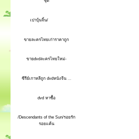
ชุด
เปาบุ้นจิ้น/
ขายละครไทยเก่าราคาถูก
ขายdvdละครไทยใหม่-
ซีรีย์เกาหลีถูก dvdหนังจีน ...
d
vd หาซื้อ
/Descendants of the Sun/รอยรัก
รอยแค้น