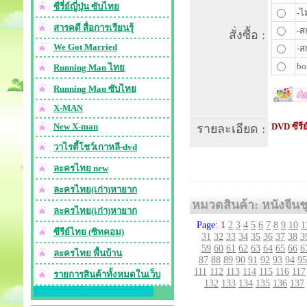
ซีรี่ย์ญี่ปุ่น ซับไทย
-ไ
สารคดี สื่อการเรียนรุ้
-ส
สั่งซื้อ :
We Got Married
-ส
bo
Running Man ไทย
Running Man ซับไทย
X-MAN
New X-man
DVD ซีรี
รายละเอียด :
วาไรตี้โชว์เกาหลี-dvd
ละครไทย new
ละครไทย(เก่า)หายาก
หมวดสินค้า: หนังจีนชุ
ละครไทย(เก่า)หายาก
Page:
1
2
3
4
5
6
7
8
9
10
1
ซีรีย์ไทย (ซิทคอม)
31
32
33
34
35
36
37
38
3
59
60
61
62
63
64
65
66
6
ละครไทย พื้นบ้าน
87
88
89
90
91
92
93
94
95
111
112
113
114
115
116
117
รายการสินค้าทั้งหมดในเว็บ
132
133
134
135
136
137