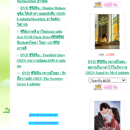
จบ/Harddisk ฮาร์ดด
DVD ซีรีย์จีน : Maiden Holmes
7.
ซูฉือ ใต้เท้าสาวยอดนักสืบ (2020)
6 แผ่นจบ/Harddisk ฮาร์ดดิส /
ใส่USB
ซีรีย์เกาหลี มาใหม่แบบ แผ่น
8.
dvd /[USB Flash Drive]ซีรีส์ซีรีย์
จีน/ละครไทย ( ใหม่ ) เก่าซีรีย์
เกาหลี
รหัส:
c2308
DVD ซีรีย์จีน : Youthful Glory
9.
(2025) กระวานน้อยแรกรัก 6 แผ่น
DVD ซีรีย์จีน (พากย์ไทย) :
จบ
อยากเก็บเวลาไว้ในวันวาน
(2023) Stand by Me 6 แผ่นจบ
DVD ซีรีย์จีน (พากย์ไทย) : รัก
10.
นี้หวานนัก (2021) The Sweetest
Secret 4 แผ่นจบ
ลูกค้าที่แจ้งโอนเงินแล้ว
3-7 วันยังไม่ได้รับสินค้า