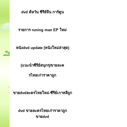
dvd ต้หวัน ซีรีย์จีน การ์ตูน
รายการ runing man EP ใหม่
หนังdvd update (หนังใหม่ล่าสุด)
(แนะนำซีรีย์สนุกๆ)ขายละค
รไทยเก่าราคาถูก
ขายdvdละครไทยใหม่-ซีรีย์เกาหลีถูก
dvd ขายละครไทยเก่าราคาถูก
ขายdvd