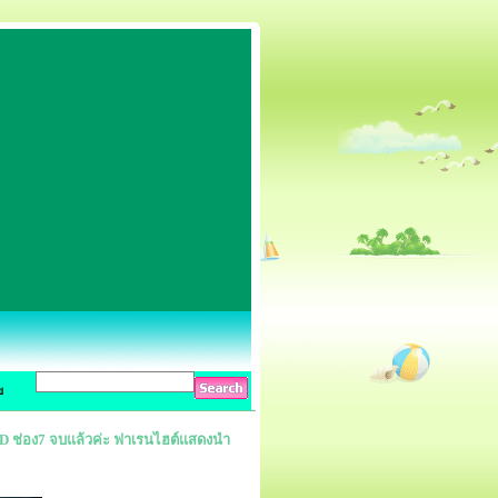
ข
 DVD ช่อง7 จบแล้วค่ะ ฟาเรนไฮต์แสดงนำ