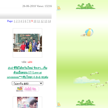
26-06-2010
Views: 13216
Page:
1
2
3
4
5
6
7
8
9
10
11
12
13
14
รหัส:
ts84
dvd ซีรีย์ไต้หวันใหม่ รักเรา...เริ่ม
ต้นเมื่อตอน 17/ Love at
seventeen**(ซับไทย) 4 dvd-จบค่ะ