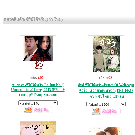
หมวดสินค้า: ซีรีย์ไต้หวัน(เก่า-ใหม่)
รหัส:
js85
รหัส:
ts85
ขายdvd-ซีรีย์ใต้หวัน Le Jun Kai [
dvd ซีรีย์ไต้หวัน-Prince Of Wolf/หยุด
Unconditional Love] 2013 [EP.1 - 9
หัวใจ…เจ้าชายหมาป่า (EP.1-EP.18
END] [ซับไทย] 2 แผ่นจบ
[จบ]) ซับไทย 5 แผ่นจบ