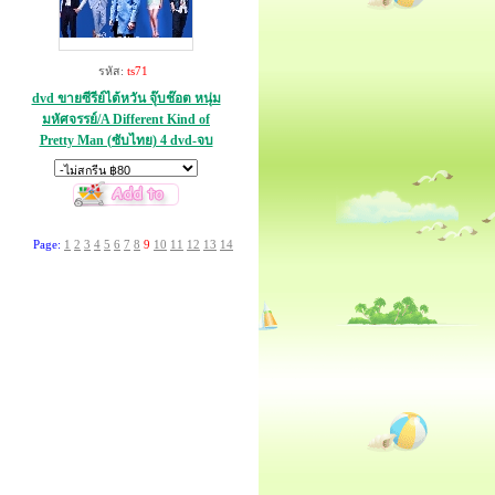
รหัส:
ts71
dvd ขายซีรีย์ไต้หวัน จุ๊บช๊อต หนุ่ม
มหัศจรรย์/A Different Kind of
Pretty Man (ซับไทย) 4 dvd-จบ
Page:
1
2
3
4
5
6
7
8
9
10
11
12
13
14