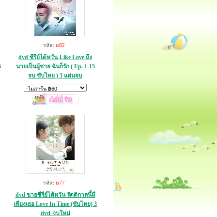
รหัส:
ts82
dvd ซีรีย์ไต้หวัน-Like Love ถึง
6
นายเป็นผู้ชาย ฉันก็รัก ( Ep. 1-15
จบ ซับไทย ) 3 แผ่นจบ
รหัส:
ts77
dvd ขายซีรีย์ไต้หวัน รัตติกาลนี้มี
เพียงเธอ Love In Time (ซับไทย) 3
dvd-จบใหม่