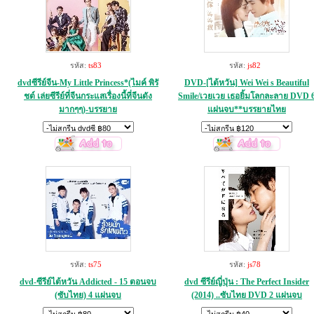
รหัส:
ts83
รหัส:
js82
dvdซีรีย์จีน-My Little Princess*(ไมค์ พิรั
DVD-[ไต้หวัน] Wei Wei s Beautiful
ชต์ เล่ยซีรีย์ที่จีนกระแสเรื่องนี้ที่จีนดัง
Smile/เวยเวย เธอยิ้มโลกละลาย DVD 
มากๆๆ)-บรรยาย
แผ่นจบ**บรรยายไทย
รหัส:
ts75
รหัส:
js78
dvd-ซีรีย์ไต้หวัน Addicted - 15 ตอนจบ
dvd ซีรีย์ญี่ปุ่น : The Perfect Insider
(ซับไทย) 4 แผ่นจบ
(2014) ..ซับไทย DVD 2 แผ่นจบ