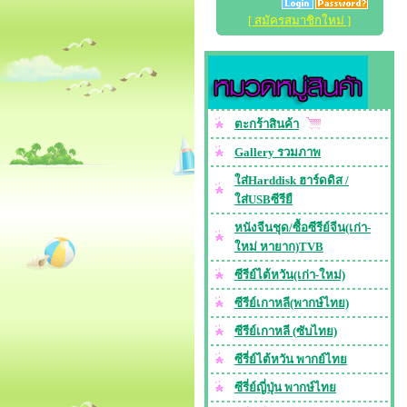
[ สมัครสมาชิกใหม่ ]
ตะกร้าสินค้า
Gallery รวมภาพ
ใส่Harddisk ฮาร์ดดิส /
ใส่USBซีรียื
หนังจีนชุด/ซื้อซีรีย์จีน(เก่า-
ใหม่ หายาก)TVB
ซีรีย์ไต้หวัน(เก่า-ใหม่)
ซีรีย์เกาหลี(พากษ์ไทย)
ซีรีย์เกาหลี (ซับไทย)
ซีรี่ย์ไต้หวัน พากย์ไทย
ซีรี่ย์ญี่ปุ่น พากษ์ไทย