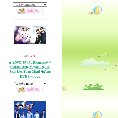
รหัส:
ts74
ขายDVD-ไต้หวัน Bromance***
[Baron Chen, Megan Lai, Bii,
Sean Lee, Yuan Chen] ซับไทย
DVD 6 แผ่นจบ