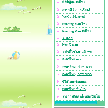
ซีรี่ย์ญี่ปุ่น ซับไทย
สารคดี สื่อการเรียนรุ้
We Got Married
Running Man ไทย
Running Man ซับไทย
X-MAN
New X-man
วาไรตี้โชว์เกาหลี-dvd
ละครไทย new
ละครไทย(เก่า)หายาก
ละครไทย(เก่า)หายาก
ซีรีย์ไทย (ซิทคอม)
ละครไทย พื้นบ้าน
รายการสินค้าทั้งหมดในเว็บ