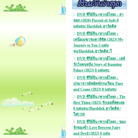
DVD ซีรีย์จีน (พากย์ไทย) : ล่า
1.
หยก (2026) Pursuit of Jade 8
แผ่นจบ/ Harddisk ฮาร์ดดิส
DVD ซีรีย์จีน (พากย์ไทย) :
2.
เหนือเมฆาชะตาลิขิต (2023) My
Journey to You 5 แผ่น
จบ/Harddisk ฮาร์ดดิส /ใ
DVD ซีรีย์จีน (พากย์ไทย) : เล่ห์
3.
รักวังคุนหนิง Story of Kunning
Palace (2023) 8 แผ่นจบ
DVD ซีรีย์จีน (พากย์ไทย) :
4.
ปรมาจารย์พยัคฆ์กระเรียน Tiger
and Crane (2023) 8 แผ่นจบ
DVD ซีรีย์จีน (พากย์ไทย) : The
5.
Best Thing (2025) รักเธอที่สุดเลย
6 แผ่นจบ//Harddisk ฮาร์ดดิส /
ใส่USB
DVD ซีรีย์จีน (พากย์ไทย) : ของ
6.
รักของข้า Love Between Fairy
and Devil (2022) 6 แผ่น