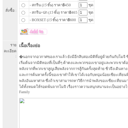
- สกรีน (
15ชิ้น
) ราคา฿450
ชุด
สั่งซื้อ :
- สกรีน+ปก (
15ชิ้น
) ราคา฿465
ชุด
- BOXSET (
15ชิ้น
) ราคา฿600
ชุด
ราย
เนื้อเรื่องย่อ
ละเอียด
:
�นอกจากอวกาศของเราแล้ว ยังมีอีกสิบสองมิติที่อยู่ด้วยกันกับโมจิ ซึ่งเป็
เริ่มต้นจากมิติทองที่เป็นที่ๆ ต้าตงและพวกของเขาอยู่และพวกเขาต้องค
หลังจากที่พวกเขาสูญเสียพลังจากการสู้กันครั้งสุดท้าย ซิ่วจึงเดินทาง
และการค้นหาครั้งนี้ของเขาทำให้เขาได้เจอกับหนุ่มน้อยเซียะเทียนที่อย
พลังอันมหาศาล ซึ่งถ้าเขาสามารถหาวิธีการนำพลังของเซียะเทียนมา
ได้ทั้งหมดให้รอดพ้นจากโมจิ เรื่องราวความสนุกสนานจะเป็นอย่
Family