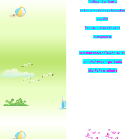
ไม่นับเสาร์-อาทิตย์ แ
ละวันหยุดค่ะ ติดต่อขอรับเลขพัสดุ
ems เช็ค
ได้ที่นี่ค่ะ แถบลิงค์ด้านล่าง
ขอบคุณค่ะ�
รอรับสินค้าหลังจากโอนเงิน 3-7 วัน
หากเกินกำหนด
กรุณาติดต่อ
กลับเพื่อติดตามสินค้า