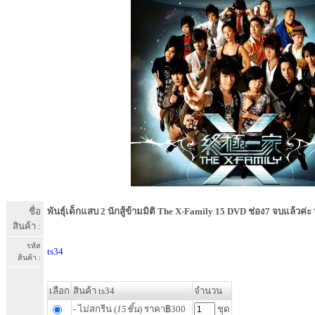
ชื่อ
พันธุ์เด็กแสบ 2 นักสู้ข้ามมิติ The X-Family 15 DVD ช่อง7 จบแล้วค
สินค้า :
รหัส
ts34
สินค้า :
เลือก
สินค้า ts34
จำนวน
- ไม่สกรีน (
15ชิ้น
) ราคา฿300
ชุด