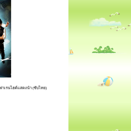
่ะ ฟาเรนไฮต์แสดงนำ (ซับไทย)