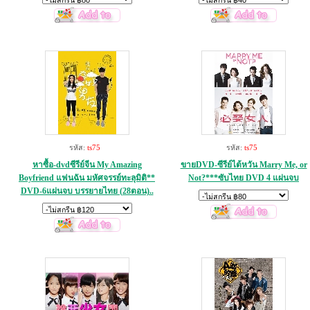
รหัส:
ts75
รหัส:
ts75
หาซื้อ-dvdซีรีย์จีน My Amazing
ขายDVD-ซีรีย์ไต้หวัน Marry Me, or
Boyfriend แฟนฉัน มหัศจรรย์ทะลุมิติ**
Not?***ซับไทย DVD 4 แผ่นจบ
DVD-6แผ่นจบ บรรยายไทย (28ตอน)..