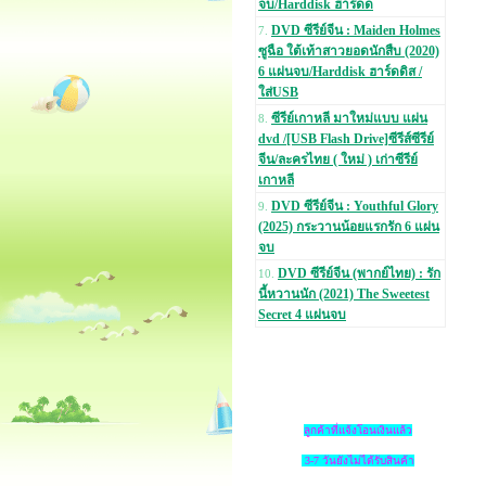
จบ/Harddisk ฮาร์ดด
DVD ซีรีย์จีน : Maiden Holmes
7.
ซูฉือ ใต้เท้าสาวยอดนักสืบ (2020)
6 แผ่นจบ/Harddisk ฮาร์ดดิส /
ใส่USB
ซีรีย์เกาหลี มาใหม่แบบ แผ่น
8.
dvd /[USB Flash Drive]ซีรีส์ซีรีย์
จีน/ละครไทย ( ใหม่ ) เก่าซีรีย์
เกาหลี
DVD ซีรีย์จีน : Youthful Glory
9.
(2025) กระวานน้อยแรกรัก 6 แผ่น
จบ
DVD ซีรีย์จีน (พากย์ไทย) : รัก
10.
นี้หวานนัก (2021) The Sweetest
Secret 4 แผ่นจบ
ลูกค้าที่แจ้งโอนเงินแล้ว
3-7 วันยังไม่ได้รับสินค้า