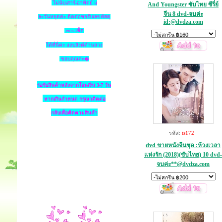
ไม่นับเสาร์-อาทิตย์ แ
And Youngster ซับไทย ซีรี่ย์
จีน 8 dvd-จบค่ะ
ละวันหยุดค่ะ ติดต่อขอรับเลขพัสดุ
id:@dvdza.com
ems เช็ค
ได้ที่นี่ค่ะ แถบลิงค์ด้านล่าง
ขอบคุณค่ะ�
รอรับสินค้าหลังจากโอนเงิน 3-7 วัน
หากเกินกำหนด
กรุณาติดต่อ
กลับเพื่อติดตามสินค้า
รหัส:
ts172
dvd ขายหนังจีนชุด :ห้วงเวลา
แห่งรัก (2018)(ซับไทย) 10 dvd-
จบค่ะ**@dvdza.com