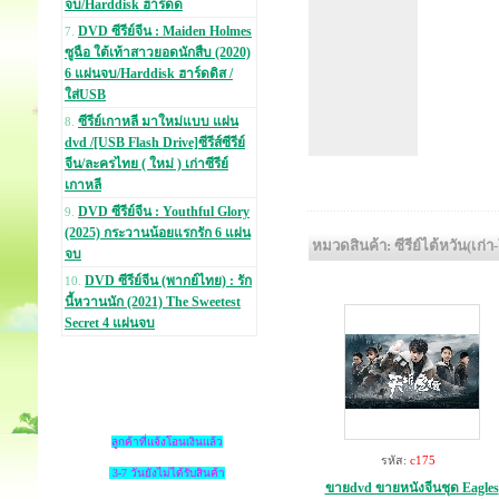
จบ/Harddisk ฮาร์ดด
DVD ซีรีย์จีน : Maiden Holmes
7.
ซูฉือ ใต้เท้าสาวยอดนักสืบ (2020)
6 แผ่นจบ/Harddisk ฮาร์ดดิส /
ใส่USB
ซีรีย์เกาหลี มาใหม่แบบ แผ่น
8.
dvd /[USB Flash Drive]ซีรีส์ซีรีย์
จีน/ละครไทย ( ใหม่ ) เก่าซีรีย์
เกาหลี
DVD ซีรีย์จีน : Youthful Glory
9.
(2025) กระวานน้อยแรกรัก 6 แผ่น
หมวดสินค้า: ซีรีย์ไต้หวัน(เก่า
จบ
DVD ซีรีย์จีน (พากย์ไทย) : รัก
10.
นี้หวานนัก (2021) The Sweetest
Secret 4 แผ่นจบ
ลูกค้าที่แจ้งโอนเงินแล้ว
รหัส:
c175
3-7 วันยังไม่ได้รับสินค้า
ขายdvd ขายหนังจีนชุด Eagles