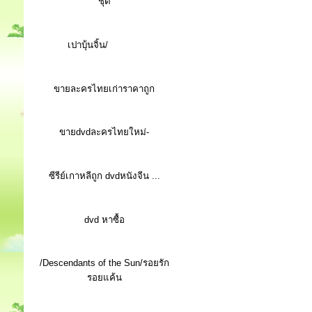
ชุด
เปาบุ้นจิ้น/
ขายละครไทยเก่าราคาถูก
ขายdvdละครไทยใหม่-
ซีรีย์เกาหลีถูก dvdหนังจีน ...
d
vd หาซื้อ
/Descendants of the Sun/รอยรัก
รอยแค้น