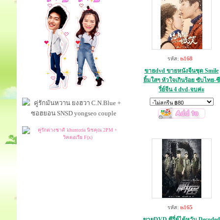
รหัส:
ts168
ขายdvd ขายหนังจีนชุด Smile
ยิ้มใสๆ หัวใจเกินร้อย ซับไทย-ซี
รี่ย์จีน 4 dvd-จบค่ะ
รหัส:
ts165
ขายDVD ซีรี่ย์ไต้หวัน Decoded