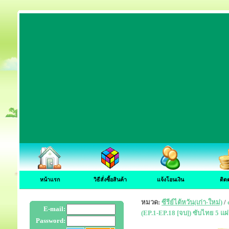
หน้าแรก
วิธีสั่งซื้อสินค้า
แจ้งโอนเงิน
ติด
หมวด:
ซีรีย์ไต้หวัน(เก่า-ใหม่)
/
E-mail:
(EP.1-EP.18 [จบ]) ซับไทย 5 แ
Password: