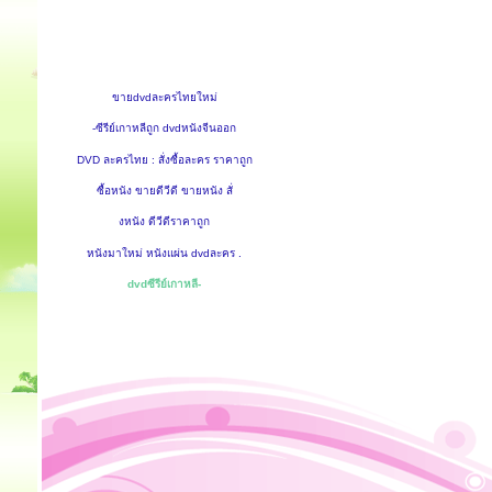
ขายdvdละครไทยใหม่
-ซีรีย์เกาหลีถูก dvdหนังจีนออก
DVD ละครไทย : สั่งซื้อละคร ราคาถูก
ซื้อหนัง ขายดีวีดี ขายหนัง สั่
งหนัง ดีวีดีราคาถูก
หนังมาใหม่ หนังแผ่น dvdละคร .
dvdซีรีย์เกาหลี-