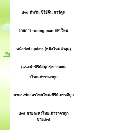
dvd ต้หวัน ซีรีย์จีน การ์ตูน
รายการ runing man EP ใหม่
หนังdvd update (หนังใหม่ล่าสุด)
(แนะนำซีรีย์สนุกๆ)ขายละค
รไทยเก่าราคาถูก
ขายdvdละครไทยใหม่-ซีรีย์เกาหลีถูก
dvd ขายละครไทยเก่าราคาถูก
ขายdvd