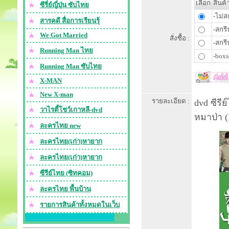
เลือก
สินค้
ซีรี่ย์ญี่ปุ่น ซับไทย
-ไม่ส
สารคดี สื่อการเรียนรุ้
-สกรี
We Got Married
สั่งซื้อ :
-สกรี
Running Man ไทย
-boxs
Running Man ซับไทย
X-MAN
New X-man
รายละเอียด :
dvd ซีรี
วาไรตี้โชว์เกาหลี-dvd
หมาป่า (
ละครไทย new
ละครไทย(เก่า)หายาก
ละครไทย(เก่า)หายาก
ซีรีย์ไทย (ซิทคอม)
ละครไทย พื้นบ้าน
รายการสินค้าทั้งหมดในเว็บ