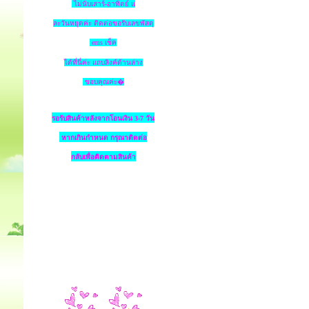
ไม่นับเสาร์-อาทิตย์ แ
ละวันหยุดค่ะ ติดต่อขอรับเลขพัสดุ
ems เช็ค
ได้ที่นี่ค่ะ แถบลิงค์ด้านล่าง
ขอบคุณค่ะ�
รอรับสินค้าหลังจากโอนเงิน 3-7 วัน
หากเกินกำหนด
กรุณาติดต่อ
กลับเพื่อติดตามสินค้า