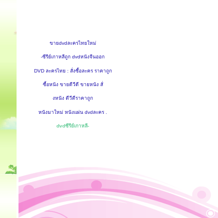
ขายdvdละครไทยใหม่
-ซีรีย์เกาหลีถูก dvdหนังจีนออก
DVD ละครไทย : สั่งซื้อละคร ราคาถูก
ซื้อหนัง ขายดีวีดี ขายหนัง สั่
งหนัง ดีวีดีราคาถูก
หนังมาใหม่ หนังแผ่น dvdละคร .
dvdซีรีย์เกาหลี-