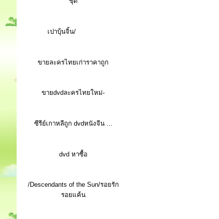
ชุด
เปาบุ้นจิ้น/
ขายละครไทยเก่าราคาถูก
ขายdvdละครไทยใหม่-
ซีรีย์เกาหลีถูก dvdหนังจีน ...
d
vd หาซื้อ
/Descendants of the Sun/รอยรัก
รอยแค้น