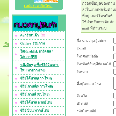
กรอกข้อมูลของท่าน
[ สมัครสมาชิกใหม่ ]
ลงในแบบฟอร์มด้านล่
ที่อยู่ เบอร์โทรศัพท์
ใช้สำหรับการติดต่อ 
mail ที่ท่านระบุ
ตะกร้าสินค้า
ชื่อ-นามสกุล ผู้สมัคร
Gallery รวมภาพ
E-mail
ใส่Harddisk ฮาร์ดดิส /
โทรศัพท์มือถือ
ใส่USBซีรียื
โทรศัพท์อื่นๆที่ติดต่อได้
หนังจีนชุด/ซื้อซีรีย์จีน(เก่า-
ใหม่ หายาก)TVB
โทรสาร
ซีรีย์ไต้หวัน(เก่า-ใหม่)
ที่อยู่โดยละเอียด
ซีรีย์เกาหลี(พากษ์ไทย)
ซีรีย์เกาหลี (ซับไทย)
จังหวัด
ซีรี่ย์ไต้หวัน พากย์ไทย
ประเทศ
ซีรี่ย์ญี่ปุ่น พากษ์ไทย
รหัสไปรษณีย์