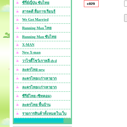
ซีรี่ย์ญี่ปุ่น ซับไทย
สารคดี สื่อการเรียนรุ้
We Got Married
Running Man ไทย
Running Man ซับไทย
X-MAN
New X-man
วาไรตี้โชว์เกาหลี-dvd
ละครไทย new
ละครไทย(เก่า)หายาก
ละครไทย(เก่า)หายาก
ซีรีย์ไทย (ซิทคอม)
ละครไทย พื้นบ้าน
รายการสินค้าทั้งหมดในเว็บ