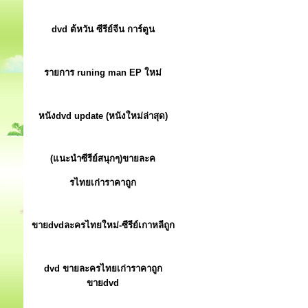
dvd ต้หวัน ซีรีย์จีน การ์ตูน
รายการ runing man EP ใหม่
หนังdvd update (หนังใหม่ล่าสุด)
(แนะนำซีรีย์สนุกๆ)ขายละค
รไทยเก่าราคาถูก
ขายdvdละครไทยใหม่-ซีรีย์เกาหลีถูก
dvd ขายละครไทยเก่าราคาถูก
ขายdvd