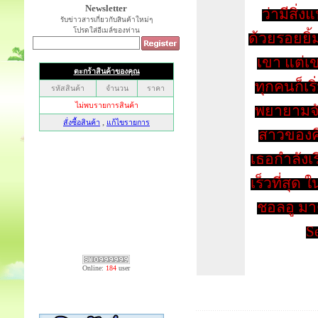
Newsletter
ว่ามีสิ่ง
รับข่าวสารเกี่ยวกับสินค้าใหม่ๆ
โปรดใส่อีเมล์ของท่าน
ด้วยรอยยิ
เขา แต่เ
ทุกคนก็เร
พยายามจั
สาวของคิ
เธอกำลังเ
เร็วที่สุ
ชอลอู มาต
Se
Online:
184
user