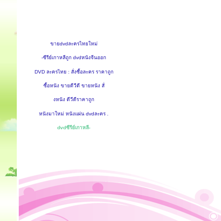
ขายdvdละครไทยใหม่
-ซีรีย์เกาหลีถูก dvdหนังจีนออก
DVD ละครไทย : สั่งซื้อละคร ราคาถูก
ซื้อหนัง ขายดีวีดี ขายหนัง สั่
งหนัง ดีวีดีราคาถูก
หนังมาใหม่ หนังแผ่น dvdละคร .
dvdซีรีย์เกาหลี-