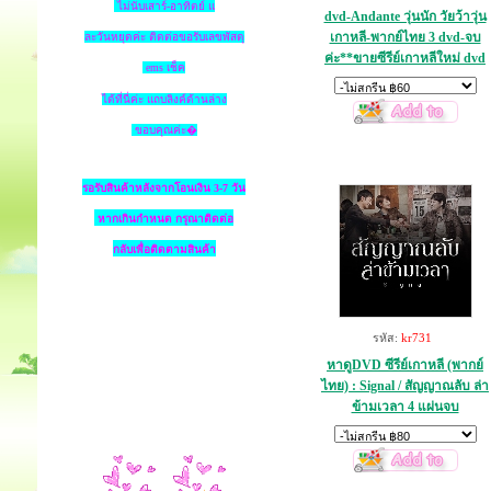
ไม่นับเสาร์-อาทิตย์ แ
dvd-Andante วุ่นนัก วัยว้าวุ่น
เกาหลี-พากย์ไทย 3 dvd-จบ
ละวันหยุดค่ะ ติดต่อขอรับเลขพัสดุ
ค่ะ**ขายซีรีย์เกาหลีใหม่ dvd
ems เช็ค
ได้ที่นี่ค่ะ แถบลิงค์ด้านล่าง
ขอบคุณค่ะ�
รอรับสินค้าหลังจากโอนเงิน 3-7 วัน
หากเกินกำหนด
กรุณาติดต่อ
กลับเพื่อติดตามสินค้า
รหัส:
kr731
หาดูDVD ซีรีย์เกาหลี (พากย์
ไทย) : Signal / สัญญาณลับ ล่า
ข้ามเวลา 4 แผ่นจบ