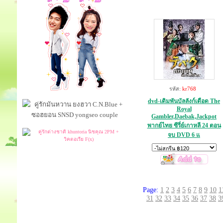
รหัส:
kr768
dvd-เดิมพันบัลลังก์เดือด The
Royal
Gambler,Daebak,Jackpot
พากย์ไทย ซีรี่ย์เกาหลี 24 ตอน
จบ DVD 6 แ
Page:
1
2
3
4
5
6
7
8
9
10
1
31
32
33
34
35
36
37
38
3