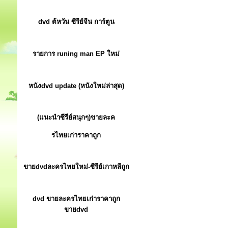
dvd ต้หวัน ซีรีย์จีน การ์ตูน
รายการ runing man EP ใหม่
หนังdvd update (หนังใหม่ล่าสุด)
(แนะนำซีรีย์สนุกๆ)ขายละค
รไทยเก่าราคาถูก
ขายdvdละครไทยใหม่-ซีรีย์เกาหลีถูก
dvd ขายละครไทยเก่าราคาถูก
ขายdvd