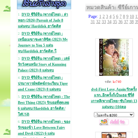
หมวดสินค้า: ซีรีย์เกา
DVD ซีรีย์จีน (พากย์ไทย) : ล่า
1.
Page:
1
2
3
4
5
6
7
8
9
10
1
หยก (2026) Pursuit of Jade 8
31
32
33
34
35
36
37
38
3
แผ่นจบ/ Harddisk ฮาร์ดดิส
DVD ซีรีย์จีน (พากย์ไทย) :
2.
เหนือเมฆาชะตาลิขิต (2023) My
Journey to You 5 แผ่น
จบ/Harddisk ฮาร์ดดิส /ใ
DVD ซีรีย์จีน (พากย์ไทย) : เล่ห์
3.
รักวังคุนหนิง Story of Kunning
Palace (2023) 8 แผ่นจบ
DVD ซีรีย์จีน (พากย์ไทย) :
4.
รหัส:
kr740
ปรมาจารย์พยัคฆ์กระเรียน Tiger
dvd-First Love, Again/รักครั้ง
and Crane (2023) 8 แผ่นจบ
แรก..อีกครั้งก็เป็นเธอ ซีรี่ส์
DVD ซีรีย์จีน (พากย์ไทย) : The
5.
เกาหลี(พากย์ไทย+ซับไทย) 13
Best Thing (2025) รักเธอที่สุดเลย
แผ่นจบ (104ตอ
6 แผ่นจบ//Harddisk ฮาร์ดดิส /
ใส่USB
DVD ซีรีย์จีน (พากย์ไทย) : ของ
6.
รักของข้า Love Between Fairy
and Devil (2022) 6 แผ่น