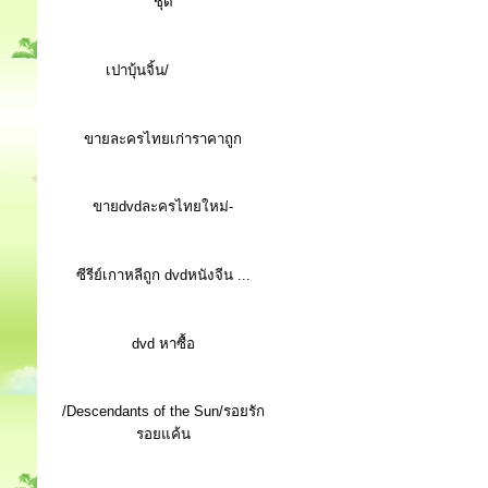
ชุด
เปาบุ้นจิ้น/
ขายละครไทยเก่าราคาถูก
ขายdvdละครไทยใหม่-
ซีรีย์เกาหลีถูก dvdหนังจีน ...
d
vd หาซื้อ
/Descendants of the Sun/รอยรัก
รอยแค้น