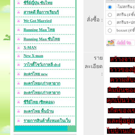
ซีรี่ย์ญี่ปุ่น ซับไทย
-ไม่สกรีน (
สารคดี สื่อการเรียนรุ้
สกรีน (
4ชิ้
สั่งซื้อ :
We Got Married
สกรีนร+ปก
Running Man ไทย
boxset (
4ชิ
Running Man ซับไทย
X-MAN
New X-man
ราย
สร้างจากก
วาไรตี้โชว์เกาหลี-dvd
ละเอียด
ราวของผู้
:
ละครไทย new
ความสับ
ละครไทย(เก่า)หายาก
คิมมินชอล
ละครไทย(เก่า)หายาก
คุกเป็นว่าเ
ซีรีย์ไทย (ซิทคอม)
เกิดของเขา
ละครไทย พื้นบ้าน
และผู้อยู
รายการสินค้าทั้งหมดในเว็บ
ไปบ้านเกิ