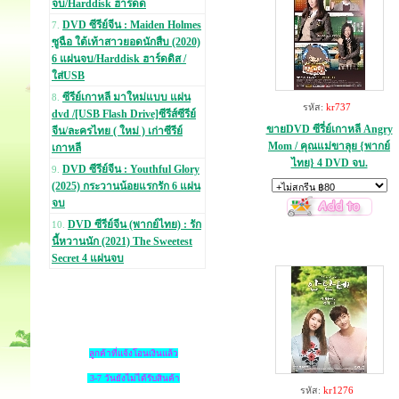
จบ/Harddisk ฮาร์ดด
DVD ซีรีย์จีน : Maiden Holmes
7.
ซูฉือ ใต้เท้าสาวยอดนักสืบ (2020)
6 แผ่นจบ/Harddisk ฮาร์ดดิส /
ใส่USB
ซีรีย์เกาหลี มาใหม่แบบ แผ่น
8.
รหัส:
kr737
dvd /[USB Flash Drive]ซีรีส์ซีรีย์
ขายDVD ซีรี่ย์เกาหลี Angry
จีน/ละครไทย ( ใหม่ ) เก่าซีรีย์
Mom / คุณแม่ขาลุย {พากย์
เกาหลี
ไทย} 4 DVD จบ.
DVD ซีรีย์จีน : Youthful Glory
9.
(2025) กระวานน้อยแรกรัก 6 แผ่น
จบ
DVD ซีรีย์จีน (พากย์ไทย) : รัก
10.
นี้หวานนัก (2021) The Sweetest
Secret 4 แผ่นจบ
ลูกค้าที่แจ้งโอนเงินแล้ว
3-7 วันยังไม่ได้รับสินค้า
รหัส:
kr1276