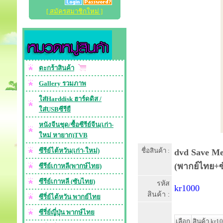
[ สมัครสมาชิกใหม่ ]
ตะกร้าสินค้า
Gallery รวมภาพ
ใส่Harddisk ฮาร์ดดิส /
ใส่USBซีรียื
หนังจีนชุด/ซื้อซีรีย์จีน(เก่า-
ใหม่ หายาก)TVB
ซีรีย์ไต้หวัน(เก่า-ใหม่)
ชื่อสินค้า :
dvd Save Me 
(พากย์ไทย+ซ
ซีรีย์เกาหลี(พากษ์ไทย)
ซีรีย์เกาหลี (ซับไทย)
รหัส
kr1000
สินค้า :
ซีรี่ย์ไต้หวัน พากย์ไทย
ซีรี่ย์ญี่ปุ่น พากษ์ไทย
เลือก
สินค้า kr1