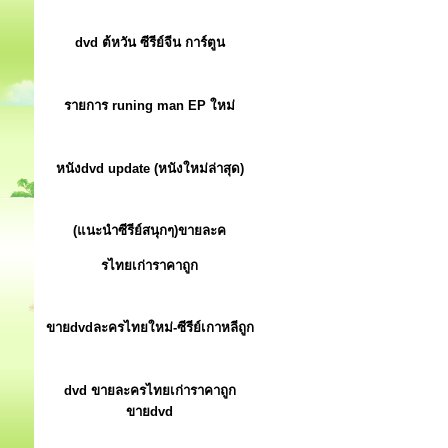
dvd ต้หวัน ซีรีย์จีน การ์ตูน
รายการ runing man EP ใหม่
หนังdvd update (หนังใหม่ล่าสุด)
(แนะนำซีรีย์สนุกๆ)ขายละค
รไทยเก่าราคาถูก
ขายdvdละครไทยใหม่-ซีรีย์เกาหลีถูก
dvd ขายละครไทยเก่าราคาถูก
ขายdvd