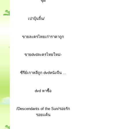
ชุด
เปาบุ้นจิ้น/
ขายละครไทยเก่าราคาถูก
ขายdvdละครไทยใหม่-
ซีรีย์เกาหลีถูก dvdหนังจีน ...
d
vd หาซื้อ
/Descendants of the Sun/รอยรัก
รอยแค้น