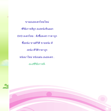
ขายdvdละครไทยใหม่
-ซีรีย์เกาหลีถูก dvdหนังจีนออก
DVD ละครไทย : สั่งซื้อละคร ราคาถูก
ซื้อหนัง ขายดีวีดี ขายหนัง สั่
งหนัง ดีวีดีราคาถูก
หนังมาใหม่ หนังแผ่น dvdละคร .
dvdซีรีย์เกาหลี-