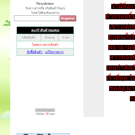
Newsletter
ว่ามีสิ่ง
รับข่าวสารเกี่ยวกับสินค้าใหม่ๆ
โปรดใส่อีเมล์ของท่าน
ด้วยรอยยิ
เขา แต่เ
ทุกคนก็เร
พยายามจั
สาวของคิ
เธอกำลังเ
เร็วที่สุ
ชอลอู มาต
Se
Online:
36
user