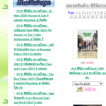
หมวดสินค้า: ซีรีย์เกา
DVD ซีรีย์จีน (พากย์ไทย) : ล่า
1.
Page:
1
2
3
4
5
6
7
8
9
10
1
หยก (2026) Pursuit of Jade 8
31
32
33
34
35
36
37
38
3
แผ่นจบ/ Harddisk ฮาร์ดดิส
DVD ซีรีย์จีน (พากย์ไทย) :
2.
เหนือเมฆาชะตาลิขิต (2023) My
Journey to You 5 แผ่น
จบ/Harddisk ฮาร์ดดิส /ใ
DVD ซีรีย์จีน (พากย์ไทย) : เล่ห์
3.
รักวังคุนหนิง Story of Kunning
Palace (2023) 8 แผ่นจบ
DVD ซีรีย์จีน (พากย์ไทย) :
4.
รหัส:
kr500
ปรมาจารย์พยัคฆ์กระเรียน Tiger
dvd ซีรีย์เกาหลี Reply 1994
and Crane (2023) 8 แผ่นจบ
คิดถึงเธอ 5 dvd พากย์ไทย -จบ
DVD ซีรีย์จีน (พากย์ไทย) : The
5.
ค่ะ.
Best Thing (2025) รักเธอที่สุดเลย
6 แผ่นจบ//Harddisk ฮาร์ดดิส /
ใส่USB
DVD ซีรีย์จีน (พากย์ไทย) : ของ
6.
รักของข้า Love Between Fairy
and Devil (2022) 6 แผ่น