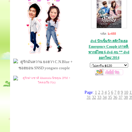
รหัส:
kr488
dvd ปักเข็มรัก สลักใจเธอ
Emergency Couple เกาหลี-
พากย์ไทย 6 dvd-จบ ** dvd
ออกใหม่ 2014
Page:
1
2
3
4
5
6
7
8
9
10
1
31
32
33
34
35
36
37
38
3