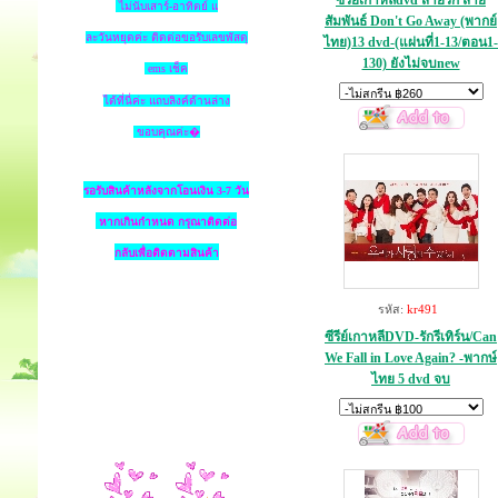
ซีรีย์เกาหลีdvd สายรัก สาย
ไม่นับเสาร์-อาทิตย์ แ
สัมพันธ์ Don't Go Away (พากย์
ละวันหยุดค่ะ ติดต่อขอรับเลขพัสดุ
ไทย)13 dvd-(แผ่นที่1-13/ตอน1-
130) ยังไม่จบnew
ems เช็ค
ได้ที่นี่ค่ะ แถบลิงค์ด้านล่าง
ขอบคุณค่ะ�
รอรับสินค้าหลังจากโอนเงิน 3-7 วัน
หากเกินกำหนด
กรุณาติดต่อ
กลับเพื่อติดตามสินค้า
รหัส:
kr491
ซีรีย์เกาหลีDVD-รักรีเทิร์น/Can
We Fall in Love Again? -พากษ์
ไทย 5 dvd จบ