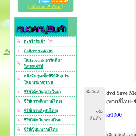
[ สมัครสมาชิกใหม่ ]
ตะกร้าสินค้า
Gallery รวมภาพ
ใส่Harddisk ฮาร์ดดิส /
ใส่USBซีรียื
หนังจีนชุด/ซื้อซีรีย์จีน(เก่า-
ใหม่ หายาก)TVB
ซีรีย์ไต้หวัน(เก่า-ใหม่)
ชื่อสินค้า :
dvd Save Me 
(พากย์ไทย+ซ
ซีรีย์เกาหลี(พากษ์ไทย)
ซีรีย์เกาหลี (ซับไทย)
รหัส
kr1000
สินค้า :
ซีรี่ย์ไต้หวัน พากย์ไทย
ซีรี่ย์ญี่ปุ่น พากษ์ไทย
เลือก
สินค้า kr1