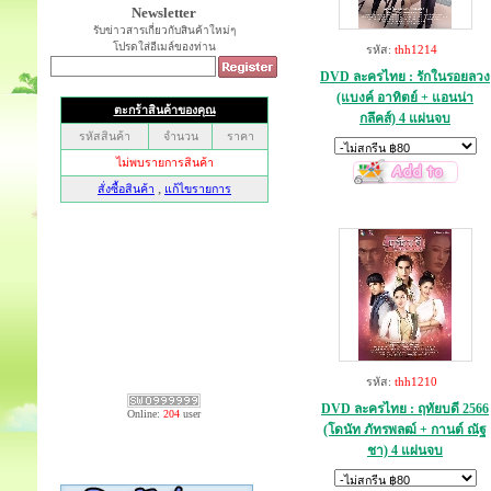
Newsletter
รับข่าวสารเกี่ยวกับสินค้าใหม่ๆ
โปรดใส่อีเมล์ของท่าน
รหัส:
thh1214
DVD ละครไทย : รักในรอยลวง
(แบงค์ อาทิตย์ + แอนน่า
กลึคส์) 4 แผ่นจบ
รหัส:
thh1210
DVD ละครไทย : ฤทัยบดี 2566
Online:
204
user
(โดนัท ภัทรพลฒ์ + กานต์ ณัฐ
ชา) 4 แผ่นจบ