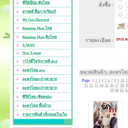
ซีรี่ย์ญี่ปุ่น ซับไทย
สั่งซื้อ :
สารคดี สื่อการเรียนรุ้
We Got Married
Running Man ไทย
Running Man ซับไทย
DVD ละ
รายละเอียด :
X-MAN
New X-man
วาไรตี้โชว์เกาหลี-dvd
ละครไทย new
หมวดสินค้า: ละครไท
ละครไทย(เก่า)หายาก
Page:
1
2
3
4
5
6
7
8
9
10
1
31
32
33
34
35
36
37
38
3
ละครไทย(เก่า)หายาก
59
60
61
6
ซีรีย์ไทย (ซิทคอม)
ละครไทย พื้นบ้าน
รายการสินค้าทั้งหมดในเว็บ