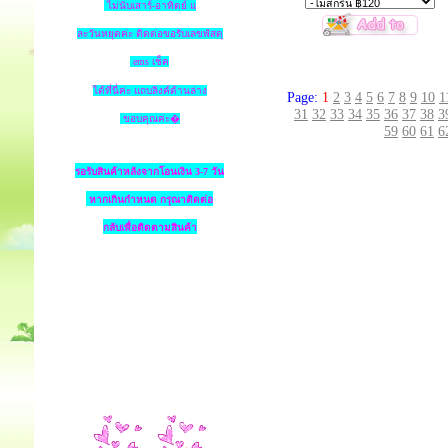
ไม่นับเสาร์-อาทิตย์ แ
ละวันหยุดค่ะ ติดต่อขอรับเลขพัสดุ
ems เช็ค
ได้ที่นี่ค่ะ แถบลิงค์ด้านล่าง
Page:
1
2
3
4
5
6
7
8
9
10
1
31
32
33
34
35
36
37
38
3
ขอบคุณค่ะ�
59
60
61
6
รอรับสินค้าหลังจากโอนเงิน 3-7 วัน
หากเกินกำหนด
กรุณาติดต่อ
กลับเพื่อติดตามสินค้า