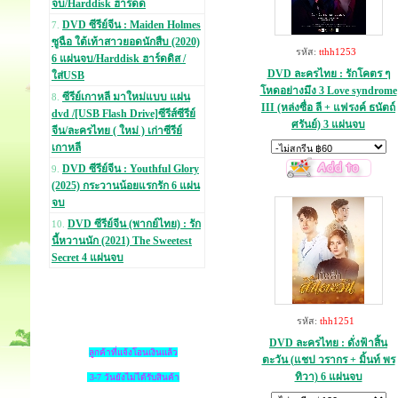
จบ/Harddisk ฮาร์ดด
DVD ซีรีย์จีน : Maiden Holmes
7.
ซูฉือ ใต้เท้าสาวยอดนักสืบ (2020)
รหัส:
tthh1253
6 แผ่นจบ/Harddisk ฮาร์ดดิส /
DVD ละครไทย : รักโคตร ๆ
ใส่USB
โหดอย่างมึง 3 Love syndrome
ซีรีย์เกาหลี มาใหม่แบบ แผ่น
8.
III (หล่งซื่อ ลี + แฟรงค์ ธนัตถ์
dvd /[USB Flash Drive]ซีรีส์ซีรีย์
ศรันย์) 3 แผ่นจบ
จีน/ละครไทย ( ใหม่ ) เก่าซีรีย์
เกาหลี
DVD ซีรีย์จีน : Youthful Glory
9.
(2025) กระวานน้อยแรกรัก 6 แผ่น
จบ
DVD ซีรีย์จีน (พากย์ไทย) : รัก
10.
นี้หวานนัก (2021) The Sweetest
Secret 4 แผ่นจบ
รหัส:
thh1251
DVD ละครไทย : ดั่งฟ้าสิ้น
ลูกค้าที่แจ้งโอนเงินแล้ว
ตะวัน (แชป วรากร + มิ้นท์ พร
ทิวา) 6 แผ่นจบ
3-7 วันยังไม่ได้รับสินค้า