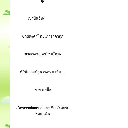
ชุด
เปาบุ้นจิ้น/
ขายละครไทยเก่าราคาถูก
ขายdvdละครไทยใหม่-
ซีรีย์เกาหลีถูก dvdหนังจีน ...
d
vd หาซื้อ
/Descendants of the Sun/รอยรัก
รอยแค้น