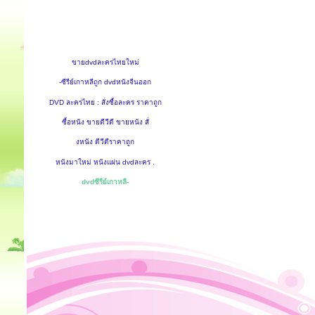
ขายdvdละครไทยใหม่
-ซีรีย์เกาหลีถูก dvdหนังจีนออก
DVD ละครไทย : สั่งซื้อละคร ราคาถูก
ซื้อหนัง ขายดีวีดี ขายหนัง สั่
งหนัง ดีวีดีราคาถูก
หนังมาใหม่ หนังแผ่น dvdละคร .
dvdซีรีย์เกาหลี-