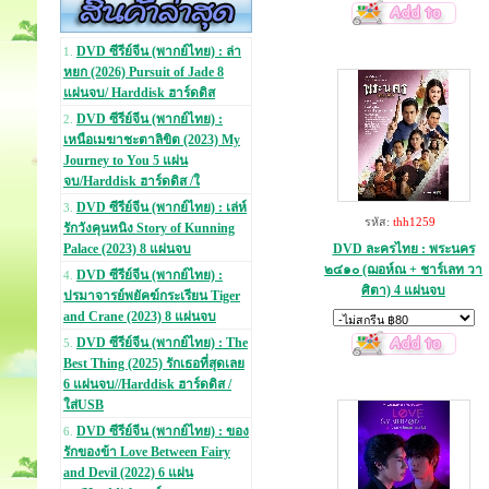
DVD ซีรีย์จีน (พากย์ไทย) : ล่า
1.
หยก (2026) Pursuit of Jade 8
แผ่นจบ/ Harddisk ฮาร์ดดิส
DVD ซีรีย์จีน (พากย์ไทย) :
2.
เหนือเมฆาชะตาลิขิต (2023) My
Journey to You 5 แผ่น
จบ/Harddisk ฮาร์ดดิส /ใ
DVD ซีรีย์จีน (พากย์ไทย) : เล่ห์
3.
รหัส:
thh1259
รักวังคุนหนิง Story of Kunning
DVD ละครไทย : พระนคร
Palace (2023) 8 แผ่นจบ
๒๔๑๐ (ฌอห์ณ + ชาร์เลท วา
DVD ซีรีย์จีน (พากย์ไทย) :
4.
ศิตา) 4 แผ่นจบ
ปรมาจารย์พยัคฆ์กระเรียน Tiger
and Crane (2023) 8 แผ่นจบ
DVD ซีรีย์จีน (พากย์ไทย) : The
5.
Best Thing (2025) รักเธอที่สุดเลย
6 แผ่นจบ//Harddisk ฮาร์ดดิส /
ใส่USB
DVD ซีรีย์จีน (พากย์ไทย) : ของ
6.
รักของข้า Love Between Fairy
and Devil (2022) 6 แผ่น