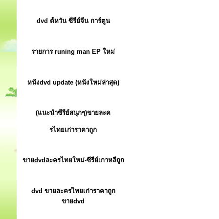
dvd ต้หวัน ซีรีย์จีน การ์ตูน
รายการ runing man EP ใหม่
หนังdvd update (หนังใหม่ล่าสุด)
(แนะนำซีรีย์สนุกๆ)ขายละค
รไทยเก่าราคาถูก
ขายdvdละครไทยใหม่-ซีรีย์เกาหลีถูก
dvd ขายละครไทยเก่าราคาถูก
ขายdvd