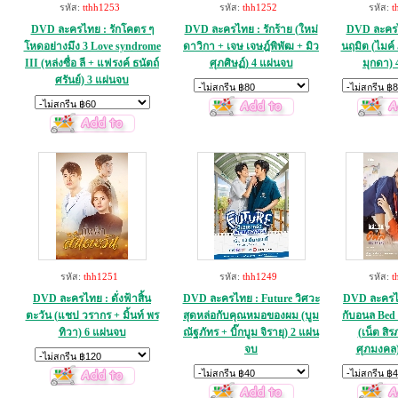
รหัส:
tthh1253
รหัส:
thh1252
รหัส:
t
DVD ละครไทย : รักโคตร ๆ
DVD ละครไทย : รักร้าย (ใหม่
DVD ละครไ
โหดอย่างมึง 3 Love syndrome
ดาวิกา + เจษ เจษฎ์พิพัฒ + มิว
นฤมิต (ไมค์ 
III (หล่งซื่อ ลี + แฟรงค์ ธนัตถ์
ศุภศิษฏ์) 4 แผ่นจบ
มุกดา) 
ศรันย์) 3 แผ่นจบ
รหัส:
thh1251
รหัส:
thh1249
รหัส:
t
DVD ละครไทย : ดั่งฟ้าสิ้น
DVD ละครไทย : Future วิศวะ
DVD ละครไท
ตะวัน (แชป วรากร + มิ้นท์ พร
สุดหล่อกับคุณหมอของผม (บูม
กับอนล Bed 
ทิวา) 6 แผ่นจบ
ณัฐภัทร + บิ๊กบูม จิรายุ) 2 แผ่น
(เน็ต สิร
จบ
ศุภมงคล)