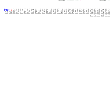
Page:
1
2
3
4
5
6
7
8
9
10
11
12
13
14
15
16
17
18
19
20
21
22
23
24
25
26
27
28
29
30
3
37
38
39
40
41
42
43
44
45
46
47
48
49
50
51
52
53
54
55
56
57
58
59
60
61
62
63
64
6
71
72
73
74
75
7