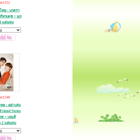
hh1252
ทย : เภตรา
ภัทรเดช + มุก
4 แผ่นจบ
hh1248
ย : อย่าเล่น
Friend Series
ภพ + เจมส์
 2 แผ่นจบ