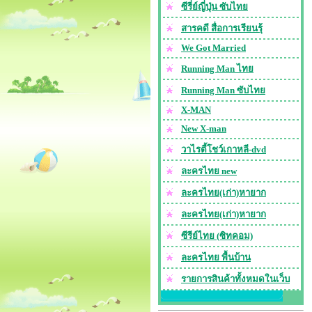
ซีรี่ย์ญี่ปุ่น ซับไทย
สารคดี สื่อการเรียนรุ้
We Got Married
Running Man ไทย
Running Man ซับไทย
X-MAN
New X-man
วาไรตี้โชว์เกาหลี-dvd
ละครไทย new
ละครไทย(เก่า)หายาก
ละครไทย(เก่า)หายาก
ซีรีย์ไทย (ซิทคอม)
ละครไทย พื้นบ้าน
รายการสินค้าทั้งหมดในเว็บ