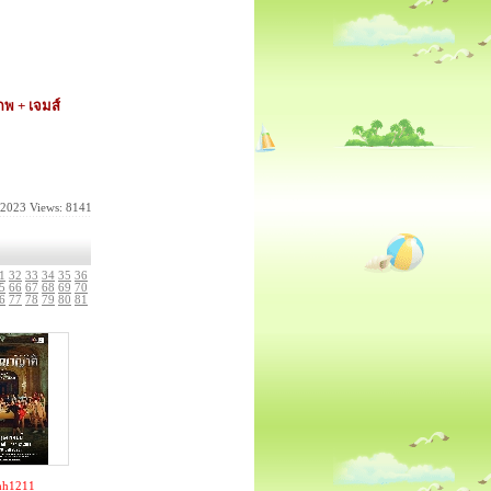
ภพ + เจมส์
-2023
Views: 8141
1
32
33
34
35
36
5
66
67
68
69
70
6
77
78
79
80
81
hh1211