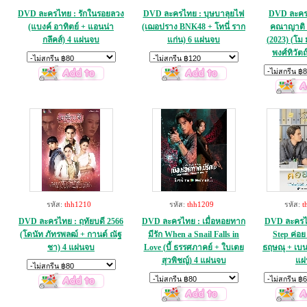
DVD ละครไทย : รักในรอยลวง
DVD ละครไทย : บุษบาลุยไฟ
DVD ละคร
(แบงค์ อาทิตย์ + แอนน่า
(เฌอปราง BNK48 + โทนี่ ราก
คณาญาติ 
กลึคส์) 4 แผ่นจบ
แก่น) 6 แผ่นจบ
(2023) (โม
พงศ์ทิวัตถ
รหัส:
thh1210
รหัส:
thh1209
รหัส:
t
DVD ละครไทย : ฤทัยบดี 2566
DVD ละครไทย : เมื่อหอยทาก
DVD ละครไท
(โดนัท ภัทรพลฒ์ + กานต์ ณัฐ
มีรัก When a Snail Falls in
Step ค่อย
ชา) 4 แผ่นจบ
Love (บี้ ธรรศภาคย์ + ใบเตย
ธฤษณุ + เบน
สุวพิชญ์) 4 แผ่นจบ
แผ