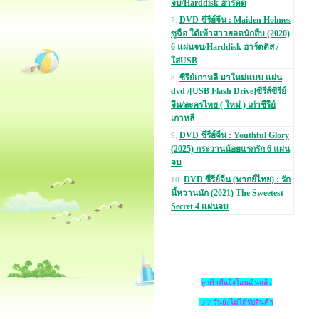
จบ/Harddisk ฮาร์ดด
DVD ซีรีย์จีน : Maiden Holmes
7.
ซูฉือ ใต้เท้าสาวยอดนักสืบ (2020)
6 แผ่นจบ/Harddisk ฮาร์ดดิส /
ใส่USB
ซีรีย์เกาหลี มาใหม่แบบ แผ่น
8.
dvd /[USB Flash Drive]ซีรีส์ซีรีย์
จีน/ละครไทย ( ใหม่ ) เก่าซีรีย์
เกาหลี
DVD ซีรีย์จีน : Youthful Glory
9.
(2025) กระวานน้อยแรกรัก 6 แผ่น
จบ
DVD ซีรีย์จีน (พากย์ไทย) : รัก
10.
นี้หวานนัก (2021) The Sweetest
Secret 4 แผ่นจบ
ลูกค้าที่แจ้งโอนเงินแล้ว
3-7 วันยังไม่ได้รับสินค้า