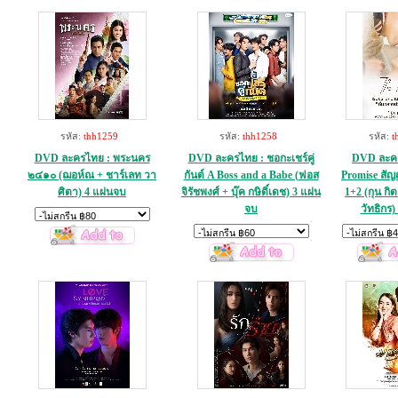
รหัส:
thh1259
รหัส:
thh1258
รหัส:
t
DVD ละครไทย : พระนคร
DVD ละครไทย : ชอกะเชร์คู่
DVD ละคร
๒๔๑๐ (ฌอห์ณ + ชาร์เลท วา
กันต์ A Boss and a Babe (ฟอส
Promise สัญ
ศิตา) 4 แผ่นจบ
จิรัชพงศ์ + บุ๊ค กษิดิ์เดช) 3 แผ่น
1+2 (กุน กิต
จบ
วัทธิกร)