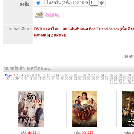
-ไม่สกรีน (
2ชิ้น
) ราคา฿40
ชุด
สั่งซื้อ :
รายละเอียด :
DVD ละครไทย : อย่าเล่นกับอนล Bed Friend Series (เน็ต สิร
ศุภมงคล) 2 แผ่นจบ
26-05
หมวดสินค้า: ละครไทย new
Page:
1
2
3
4
5
6
7
8
9
10
11
12
13
14
15
16
17
18
19
20
21
22
23
24
25
26
27
28
29
30
3
37
38
39
40
41
42
43
44
45
46
47
48
49
50
51
52
53
54
55
56
57
58
59
60
61
62
63
64
6
71
72
73
74
75
7
รหัส:
thh1214
รหัส:
thh1213
รหัส:
t