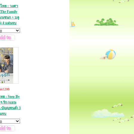
ไทย : วงศา
The Family
 มนชนก + บลู
์) 4 แผ่นจบ
hh1208
ย : Step By
 ๆ รัก (แมน
 บัญญพนต์) 3
่นจบ