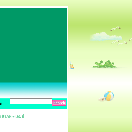
ข
 สิรภพ + เจมส์