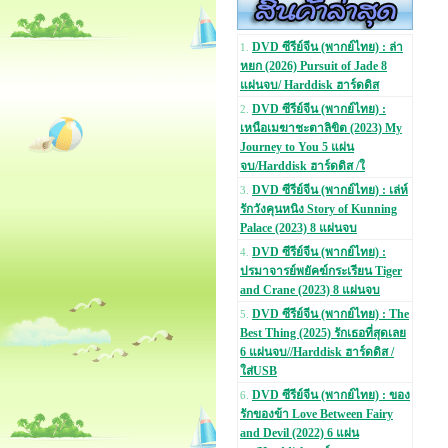
DVD ซีรีย์จีน (พากย์ไทย) : ล่า
1.
หยก (2026) Pursuit of Jade 8
แผ่นจบ/ Harddisk ฮาร์ดดิส
DVD ซีรีย์จีน (พากย์ไทย) :
2.
เหนือเมฆาชะตาลิขิต (2023) My
Journey to You 5 แผ่น
จบ/Harddisk ฮาร์ดดิส /ใ
DVD ซีรีย์จีน (พากย์ไทย) : เล่ห์
3.
รักวังคุนหนิง Story of Kunning
Palace (2023) 8 แผ่นจบ
DVD ซีรีย์จีน (พากย์ไทย) :
4.
ปรมาจารย์พยัคฆ์กระเรียน Tiger
and Crane (2023) 8 แผ่นจบ
DVD ซีรีย์จีน (พากย์ไทย) : The
5.
Best Thing (2025) รักเธอที่สุดเลย
6 แผ่นจบ//Harddisk ฮาร์ดดิส /
ใส่USB
DVD ซีรีย์จีน (พากย์ไทย) : ของ
6.
รักของข้า Love Between Fairy
and Devil (2022) 6 แผ่น