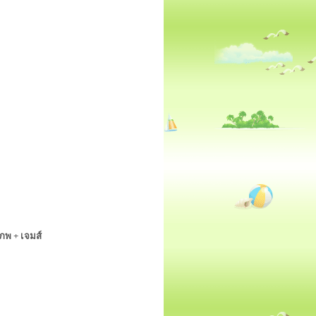
ภพ + เจมส์