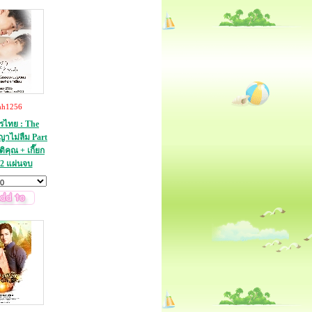
hh1256
ไทย : The
ญาไม่ลืม Part
ติคุณ + เกี๊ยก
 2 แผ่นจบ