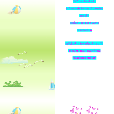
ไม่นับเสาร์-อาทิตย์ แ
ละวันหยุดค่ะ ติดต่อขอรับเลขพัสดุ
ems เช็ค
ได้ที่นี่ค่ะ แถบลิงค์ด้านล่าง
ขอบคุณค่ะ�
รอรับสินค้าหลังจากโอนเงิน 3-7 วัน
หากเกินกำหนด
กรุณาติดต่อ
กลับเพื่อติดตามสินค้า