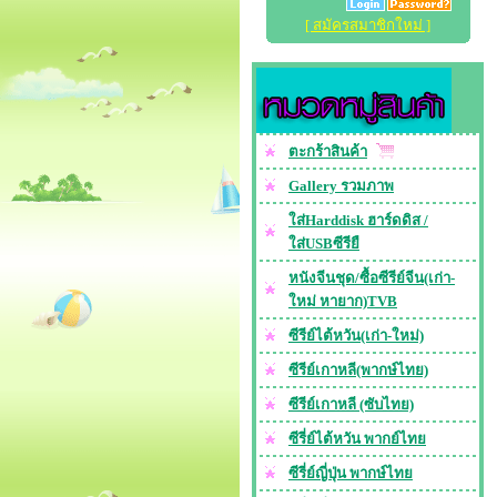
[ สมัครสมาชิกใหม่ ]
ตะกร้าสินค้า
Gallery รวมภาพ
ใส่Harddisk ฮาร์ดดิส /
ใส่USBซีรียื
หนังจีนชุด/ซื้อซีรีย์จีน(เก่า-
ใหม่ หายาก)TVB
ซีรีย์ไต้หวัน(เก่า-ใหม่)
ซีรีย์เกาหลี(พากษ์ไทย)
ซีรีย์เกาหลี (ซับไทย)
ซีรี่ย์ไต้หวัน พากย์ไทย
ซีรี่ย์ญี่ปุ่น พากษ์ไทย