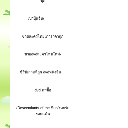
ชุด
เปาบุ้นจิ้น/
ขายละครไทยเก่าราคาถูก
ขายdvdละครไทยใหม่-
ซีรีย์เกาหลีถูก dvdหนังจีน ...
d
vd หาซื้อ
/Descendants of the Sun/รอยรัก
รอยแค้น