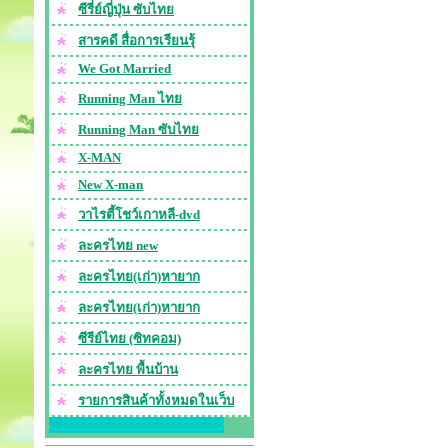
ซีรี่ย์ญี่ปุ่น ซับไทย
สารคดี สื่อการเรียนรุ้
We Got Married
Running Man ไทย
Running Man ซับไทย
X-MAN
New X-man
วาไรตี้โชว์เกาหลี-dvd
ละครไทย new
ละครไทย(เก่า)หายาก
ละครไทย(เก่า)หายาก
ซีรีย์ไทย (ซิทคอม)
ละครไทย พื้นบ้าน
รายการสินค้าทั้งหมดในเว็บ