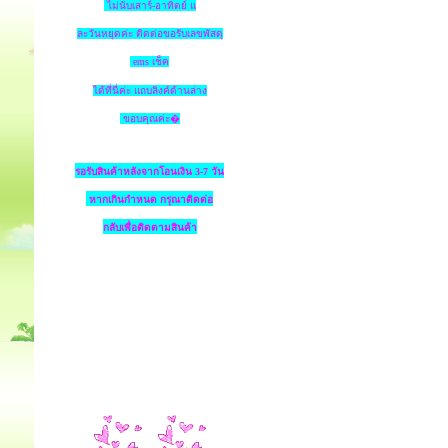
ไม่นับเสาร์-อาทิตย์ แ
ละวันหยุดค่ะ ติดต่อขอรับเลขพัสดุ
ems เช็ค
ได้ที่นี่ค่ะ แถบลิงค์ด้านล่าง
ขอบคุณค่ะ�
รอรับสินค้าหลังจากโอนเงิน 3-7 วัน
หากเกินกำหนด
กรุณาติดต่อ
กลับเพื่อติดตามสินค้า