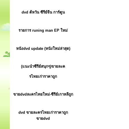
dvd ต้หวัน ซีรีย์จีน การ์ตูน
รายการ runing man EP ใหม่
หนังdvd update (หนังใหม่ล่าสุด)
(แนะนำซีรีย์สนุกๆ)ขายละค
รไทยเก่าราคาถูก
ขายdvdละครไทยใหม่-ซีรีย์เกาหลีถูก
dvd ขายละครไทยเก่าราคาถูก
ขายdvd