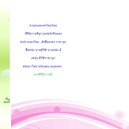
ขายdvdละครไทยใหม่
-ซีรีย์เกาหลีถูก dvdหนังจีนออก
DVD ละครไทย : สั่งซื้อละคร ราคาถูก
ซื้อหนัง ขายดีวีดี ขายหนัง สั่
งหนัง ดีวีดีราคาถูก
หนังมาใหม่ หนังแผ่น dvdละคร .
dvdซีรีย์เกาหลี-