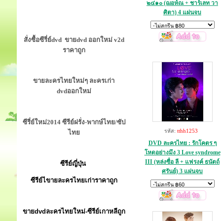
๒๔๑๐ (ฌอห์ณ + ชาร์เลท วา
ศิตา) 4 แผ่นจบ
สั่งซื้อซีรี่ย์dvd ขายdvd ออกใหม่ v2d
ราคาถูก
ขายละครไทยใหม่ๆ ละครเก่า
dvdออกใหม่
ซีรี่ย์ใหม่2014 ซีรีย์ฝรั่ง-พากษ์ไทย/ซัป
รหัส:
tthh1253
ไทย
DVD ละครไทย : รักโคตร ๆ
โหดอย่างมึง 3 Love syndrome
III (หล่งซื่อ ลี + แฟรงค์ ธนัตถ์
ซีรีย์ญี่ปุ่น
ศรันย์) 3 แผ่นจบ
ซีรีย์ไขายละครไทยเก่าราคาถูก
ขายdvdละครไทยใหม่-ซีรีย์เกาหลีถูก