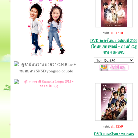
รหัส:
thh1210
DVD ละครไทย : ฤทัยบดี 2566
(โดนัท ภัทรพลฒ์ + กานต์ ณัฐ
ชา) 4 แผ่นจบ
รหัส:
thh1259
DVD ละครไทย : พระนคร