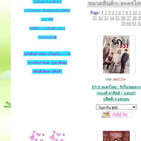
ไม่นับเสาร์-อาทิตย์ แ
หมวดสินค้า: ละครไท
ละวันหยุดค่ะ ติดต่อขอรับเลขพัสดุ
Page:
1
2
3
4
5
6
7
8
9
10
1
31
32
33
34
35
36
37
38
3
ems เช็ค
59
60
61
6
ได้ที่นี่ค่ะ แถบลิงค์ด้านล่าง
ขอบคุณค่ะ�
รอรับสินค้าหลังจากโอนเงิน 3-7 วัน
หากเกินกำหนด
กรุณาติดต่อ
กลับเพื่อติดตามสินค้า
รหัส:
thh1214
DVD ละครไทย : รักในรอยลวง
(แบงค์ อาทิตย์ + แอนน่า
กลึคส์) 4 แผ่นจบ