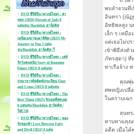
6 ปีผ่านไป
พบลำจวนที่เ
DVD ซีรีย์จีน (พากย์ไทย) : ล่า
1.
อินทรา (ณัฏฐ
หยก (2026) Pursuit of Jade 8
อิทธิพลสูง น
แผ่นจบ/ Harddisk ฮาร์ดดิส
เล็ก ๆ เหมือ
DVD ซีรีย์จีน (พากย์ไทย) :
2.
เหนือเมฆาชะตาลิขิต (2023) My
แต่เธอไม่ปร
Journey to You 5 แผ่น
เข้าพิธีส่งต
จบ/Harddisk ฮาร์ดดิส /ใ
DVD ซีรีย์จีน (พากย์ไทย) : เล่ห์
3.
ภัทรสุดา) ที
รักวังคุนหนิง Story of Kunning
ท่าเรือจ้าง 
Palace (2023) 8 แผ่นจบ
DVD ซีรีย์จีน (พากย์ไทย) :
4.
คุณพุ่มจับ
ปรมาจารย์พยัคฆ์กระเรียน Tiger
and Crane (2023) 8 แผ่นจบ
ศพหญิงเปลือย
DVD ซีรีย์จีน (พากย์ไทย) : The
5.
ในคราบเฉก เร
Best Thing (2025) รักเธอที่สุดเลย
6 แผ่นจบ//Harddisk ฮาร์ดดิส /
ใส่USB
สุนทรภู่มาเ
DVD ซีรีย์จีน (พากย์ไทย) : ของ
6.
ทาบทามคุณพุ
รักของข้า Love Between Fairy
อดีต เมื่อได
and Devil (2022) 6 แผ่น