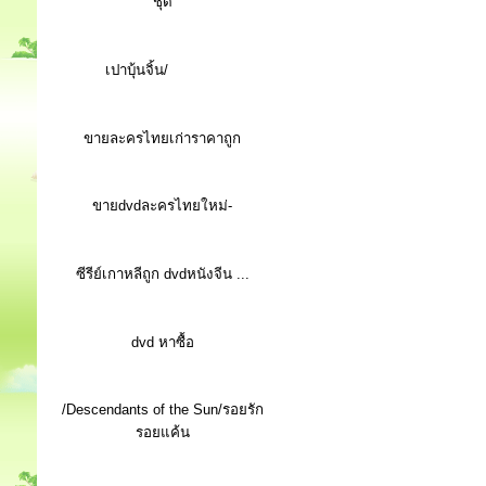
ชุด
เปาบุ้นจิ้น/
ขายละครไทยเก่าราคาถูก
ขายdvdละครไทยใหม่-
ซีรีย์เกาหลีถูก dvdหนังจีน ...
d
vd หาซื้อ
/Descendants of the Sun/รอยรัก
รอยแค้น