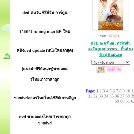
dvd ต้หวัน ซีรีย์จีน การ์ตูน
รายการ runing man EP ใหม่
รหัส:
thh1251
DVD ละครไทย : ดั่งฟ้าสิ้น
ตะวัน (แชป วรากร + มิ้นท์ พร
หนังdvd update (หนังใหม่ล่าสุด)
ทิวา) 6 แผ่นจบ
(แนะนำซีรีย์สนุกๆ)ขายละค
รไทยเก่าราคาถูก
Page:
1
2
3
4
5
6
7
8
9
10
1
31
32
33
34
35
36
37
38
3
ขายdvdละครไทยใหม่-ซีรีย์เกาหลีถูก
59
60
61
6
dvd ขายละครไทยเก่าราคาถูก
ขายdvd