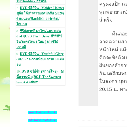
จบ/Harddisk ฮาร์ดด
ครูคงแป๊ะ เ
DVD ซีรีย์จีน : Maiden Holmes
7.
พุ่มพยายามข
ซูฉือ ใต้เท้าสาวยอดนักสืบ (2020)
6 แผ่นจบ/Harddisk ฮาร์ดดิส /
สำเร็จ
ใส่USB
ซีรีย์เกาหลี มาใหม่แบบ แผ่น
8.
คืนลอยพระ
dvd /[USB Flash Drive]ซีรีส์ซีรีย์
อวดความสาม
จีน/ละครไทย ( ใหม่ ) เก่าซีรีย์
เกาหลี
หน้าใหม่ แม้ร
DVD ซีรีย์จีน : Youthful Glory
9.
คิดจะชิงตัว
(2025) กระวานน้อยแรกรัก 6 แผ่น
ฝันของลำจว
จบ
DVD ซีรีย์จีน (พากย์ไทย) : รัก
10.
กัน เตรียมพ
นี้หวานนัก (2021) The Sweetest
ในละคร บุษบ
Secret 4 แผ่นจบ
20.15 น. ทา
ลูกค้าที่แจ้งโอนเงินแล้ว
3-7 วันยังไม่ได้รับสินค้า