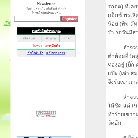
Newsletter
รกฤต) ที่เค
รับข่าวสารเกี่ยวกับสินค้าใหม่ๆ
โปรดใส่อีเมล์ของท่าน
(เอ็กซ์ พรเล
น้อย (พิม ลั
รำ รอวันมีสา
ลำจวนพบกับ
ต่ำต้อยที่วั
ทองอยู่ (บิ๊ก
แป๊ะ (เจ๋า สม
จึงรับเขามา
ลำจวนสงสา
ให้ชัด แต่ เ
ทำร้ายเขาจน
Online:
176
user
วัดอีก