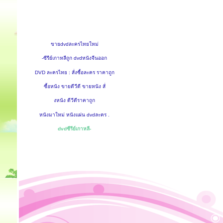
ขายdvdละครไทยใหม่
-ซีรีย์เกาหลีถูก dvdหนังจีนออก
DVD ละครไทย : สั่งซื้อละคร ราคาถูก
ซื้อหนัง ขายดีวีดี ขายหนัง สั่
งหนัง ดีวีดีราคาถูก
หนังมาใหม่ หนังแผ่น dvdละคร .
dvdซีรีย์เกาหลี-