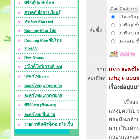
ซีรี่ย์ญี่ปุ่น ซับไทย
เลือก
สินค้า thh
สารคดี สื่อการเรียนรุ้
-ไม่สกรีน (
We Got Married
สกรีน (
6ชิ้
สั่งซื้อ :
Running Man ไทย
สกรีน ปก (
Running Man ซับไทย
boxset (
6ชิ
X-MAN
New X-man
วาไรตี้โชว์เกาหลี-dvd
ราย
DVD ละครไทย
ละครไทย new
ละเอียด
แก่น) 6 แผ่น
:
ละครไทย(เก่า)หายาก
เรื่องย่อบุษ
ละครไทย(เก่า)หายาก
เรื่องราวข
ซีรีย์ไทย (ซิทคอม)
แห่งยุคสมัย
ละครไทย พื้นบ้าน
พระนั่งเกล้า
รายการสินค้าทั้งหมดในเว็บ
ดา) เป็นเด็
กลอนและแต่ง