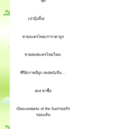
ชุด
เปาบุ้นจิ้น/
ขายละครไทยเก่าราคาถูก
ขายdvdละครไทยใหม่-
ซีรีย์เกาหลีถูก dvdหนังจีน ...
d
vd หาซื้อ
/Descendants of the Sun/รอยรัก
รอยแค้น