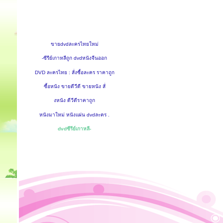
ขายdvdละครไทยใหม่
-ซีรีย์เกาหลีถูก dvdหนังจีนออก
DVD ละครไทย : สั่งซื้อละคร ราคาถูก
ซื้อหนัง ขายดีวีดี ขายหนัง สั่
งหนัง ดีวีดีราคาถูก
หนังมาใหม่ หนังแผ่น dvdละคร .
dvdซีรีย์เกาหลี-