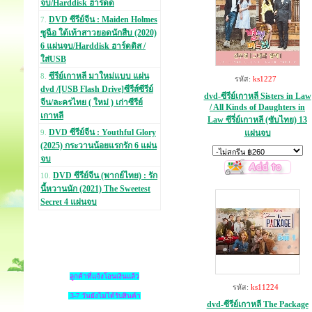
จบ/Harddisk ฮาร์ดด
DVD ซีรีย์จีน : Maiden Holmes
7.
ซูฉือ ใต้เท้าสาวยอดนักสืบ (2020)
6 แผ่นจบ/Harddisk ฮาร์ดดิส /
ใส่USB
ซีรีย์เกาหลี มาใหม่แบบ แผ่น
8.
รหัส:
ks1227
dvd /[USB Flash Drive]ซีรีส์ซีรีย์
dvd-ซีรีย์เกาหลี Sisters in Law
จีน/ละครไทย ( ใหม่ ) เก่าซีรีย์
/ All Kinds of Daughters in
เกาหลี
Law ซีรี่ย์เกาหลี (ซับไทย) 13
DVD ซีรีย์จีน : Youthful Glory
แผ่นจบ
9.
(2025) กระวานน้อยแรกรัก 6 แผ่น
จบ
DVD ซีรีย์จีน (พากย์ไทย) : รัก
10.
นี้หวานนัก (2021) The Sweetest
Secret 4 แผ่นจบ
ลูกค้าที่แจ้งโอนเงินแล้ว
รหัส:
ks11224
3-7 วันยังไม่ได้รับสินค้า
dvd-ซีรีย์เกาหลี The Package