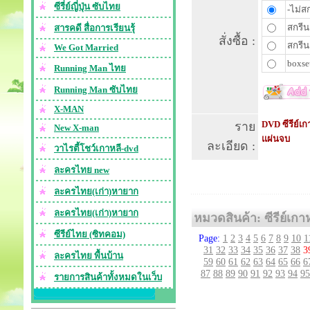
ซีรี่ย์ญี่ปุ่น ซับไทย
-ไม่สก
สกรีน
สารคดี สื่อการเรียนรุ้
สั่งซื้อ :
สกรีน
We Got Married
boxset
Running Man ไทย
Running Man ซับไทย
X-MAN
DVD ซีรีย์เก
ราย
New X-man
แผ่นจบ
ละเอียด :
วาไรตี้โชว์เกาหลี-dvd
ละครไทย new
ละครไทย(เก่า)หายาก
ละครไทย(เก่า)หายาก
หมวดสินค้า: ซีรีย์เกา
ซีรีย์ไทย (ซิทคอม)
Page:
1
2
3
4
5
6
7
8
9
10
1
31
32
33
34
35
36
37
38
3
ละครไทย พื้นบ้าน
59
60
61
62
63
64
65
66
6
87
88
89
90
91
92
93
94
95
รายการสินค้าทั้งหมดในเว็บ