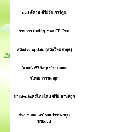
dvd ต้หวัน ซีรีย์จีน การ์ตูน
รายการ runing man EP ใหม่
หนังdvd update (หนังใหม่ล่าสุด)
(แนะนำซีรีย์สนุกๆ)ขายละค
รไทยเก่าราคาถูก
ขายdvdละครไทยใหม่-ซีรีย์เกาหลีถูก
dvd ขายละครไทยเก่าราคาถูก
ขายdvd