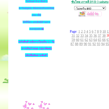
ไม่นับเสาร์-อาทิตย์ แ
ซับไทย เกาหลี DVD 3 แผ่นจบ
ละวันหยุดค่ะ ติดต่อขอรับเลขพัสดุ
ems เช็ค
ได้ที่นี่ค่ะ แถบลิงค์ด้านล่าง
ขอบคุณค่ะ�
Page:
1
2
3
4
5
6
7
8
9
10
1
31
32
33
34
35
36
37
38
3
59
60
61
62
63
64
65
66
6
รอรับสินค้าหลังจากโอนเงิน 3-7 วัน
87
88
89
90
91
92
93
94
95
หากเกินกำหนด
กรุณาติดต่อ
กลับเพื่อติดตามสินค้า