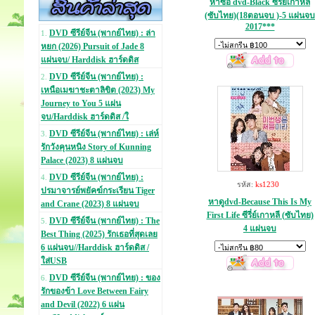
หาซื้ิอ dvd-Black ซีรี่ย์เกาหลี
(ซับไทย)(18ตอนจบ )-5 แผ่นจบ
2017***
DVD ซีรีย์จีน (พากย์ไทย) : ล่า
1.
หยก (2026) Pursuit of Jade 8
แผ่นจบ/ Harddisk ฮาร์ดดิส
DVD ซีรีย์จีน (พากย์ไทย) :
2.
เหนือเมฆาชะตาลิขิต (2023) My
Journey to You 5 แผ่น
จบ/Harddisk ฮาร์ดดิส /ใ
DVD ซีรีย์จีน (พากย์ไทย) : เล่ห์
3.
รักวังคุนหนิง Story of Kunning
Palace (2023) 8 แผ่นจบ
DVD ซีรีย์จีน (พากย์ไทย) :
4.
รหัส:
ks1230
ปรมาจารย์พยัคฆ์กระเรียน Tiger
หาดูdvd-Because This Is My
and Crane (2023) 8 แผ่นจบ
First Life ซีรี่ย์เกาหลี (ซับไทย)
DVD ซีรีย์จีน (พากย์ไทย) : The
5.
4 แผ่นจบ
Best Thing (2025) รักเธอที่สุดเลย
6 แผ่นจบ//Harddisk ฮาร์ดดิส /
ใส่USB
DVD ซีรีย์จีน (พากย์ไทย) : ของ
6.
รักของข้า Love Between Fairy
and Devil (2022) 6 แผ่น