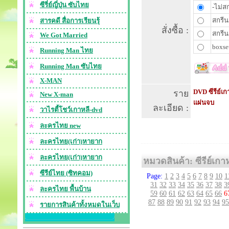
ซีรี่ย์ญี่ปุ่น ซับไทย
-ไม่สก
สกรีน
สารคดี สื่อการเรียนรุ้
สั่งซื้อ :
สกรีน
We Got Married
boxset
Running Man ไทย
Running Man ซับไทย
X-MAN
DVD ซีรีย์เก
ราย
New X-man
แผ่นจบ
ละเอียด :
วาไรตี้โชว์เกาหลี-dvd
ละครไทย new
ละครไทย(เก่า)หายาก
ละครไทย(เก่า)หายาก
หมวดสินค้า: ซีรีย์เกา
ซีรีย์ไทย (ซิทคอม)
Page:
1
2
3
4
5
6
7
8
9
10
1
31
32
33
34
35
36
37
38
3
ละครไทย พื้นบ้าน
59
60
61
62
63
64
65
66
6
87
88
89
90
91
92
93
94
95
รายการสินค้าทั้งหมดในเว็บ