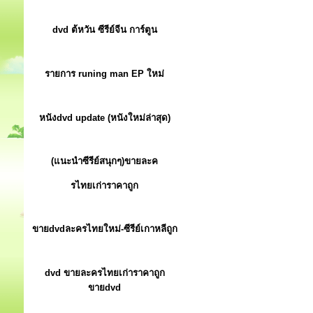
dvd ต้หวัน ซีรีย์จีน การ์ตูน
รายการ runing man EP ใหม่
หนังdvd update (หนังใหม่ล่าสุด)
(แนะนำซีรีย์สนุกๆ)ขายละค
รไทยเก่าราคาถูก
ขายdvdละครไทยใหม่-ซีรีย์เกาหลีถูก
dvd ขายละครไทยเก่าราคาถูก
ขายdvd