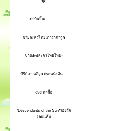
ชุด
เปาบุ้นจิ้น/
ขายละครไทยเก่าราคาถูก
ขายdvdละครไทยใหม่-
ซีรีย์เกาหลีถูก dvdหนังจีน ...
d
vd หาซื้อ
/Descendants of the Sun/รอยรัก
รอยแค้น