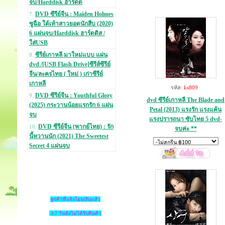
จบ/Harddisk ฮาร์ดด
DVD ซีรีย์จีน : Maiden Holmes
7.
ซูฉือ ใต้เท้าสาวยอดนักสืบ (2020)
6 แผ่นจบ/Harddisk ฮาร์ดดิส /
ใส่USB
ซีรีย์เกาหลี มาใหม่แบบ แผ่น
8.
dvd /[USB Flash Drive]ซีรีส์ซีรีย์
จีน/ละครไทย ( ใหม่ ) เก่าซีรีย์
เกาหลี
รหัส:
ks809
DVD ซีรีย์จีน : Youthful Glory
9.
dvd ซีรีย์เกาหลี The Blade and
(2025) กระวานน้อยแรกรัก 6 แผ่น
Petal (2013) แรงรัก แรงแค้น
จบ
แรงปรารถนา ซับไทย 5 dvd-
DVD ซีรีย์จีน (พากย์ไทย) : รัก
10.
จบค่ะ **
นี้หวานนัก (2021) The Sweetest
Secret 4 แผ่นจบ
ลูกค้าที่แจ้งโอนเงินแล้ว
3-7 วันยังไม่ได้รับสินค้า