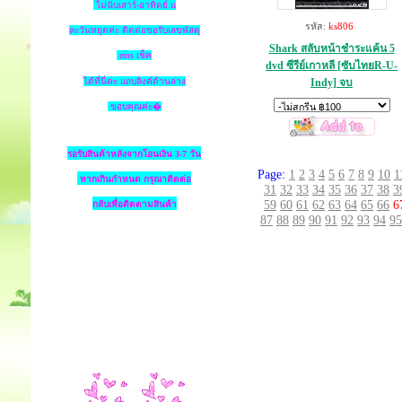
ไม่นับเสาร์-อาทิตย์ แ
รหัส:
ks806
ละวันหยุดค่ะ ติดต่อขอรับเลขพัสดุ
Shark สลับหน้าชำระแค้น 5
ems เช็ค
dvd ซีรีย์เกาหลี [ซับไทยR-U-
ได้ที่นี่ค่ะ แถบลิงค์ด้านล่าง
Indy] จบ
ขอบคุณค่ะ�
รอรับสินค้าหลังจากโอนเงิน 3-7 วัน
Page:
1
2
3
4
5
6
7
8
9
10
1
หากเกินกำหนด
กรุณาติดต่อ
31
32
33
34
35
36
37
38
3
59
60
61
62
63
64
65
66
6
กลับเพื่อติดตามสินค้า
87
88
89
90
91
92
93
94
95