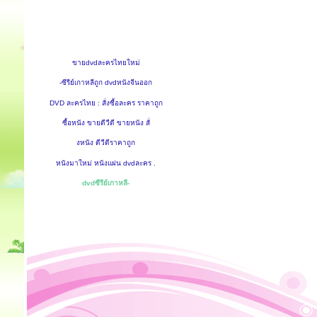
ขายdvdละครไทยใหม่
-ซีรีย์เกาหลีถูก dvdหนังจีนออก
DVD ละครไทย : สั่งซื้อละคร ราคาถูก
ซื้อหนัง ขายดีวีดี ขายหนัง สั่
งหนัง ดีวีดีราคาถูก
หนังมาใหม่ หนังแผ่น dvdละคร .
dvdซีรีย์เกาหลี-