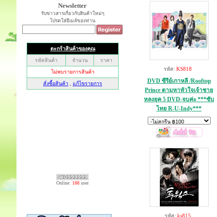
Newsletter
รับข่าวสารเกี่ยวกับสินค้าใหม่ๆ
โปรดใส่อีเมล์ของท่าน
รหัส:
KS818
DVD ซีรีย์เกาหลี /Rooftop
Prince ตามหาหัวใจเจ้าชาย
หลงยุค 5 DVD-จบค่ะ ***ซับ
ไทย R-U-Indy***
Online:
188
user
รหัส:
ks815