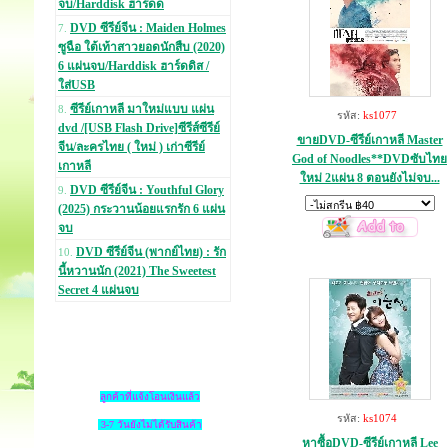
จบ/Harddisk ฮาร์ดด
DVD ซีรีย์จีน : Maiden Holmes
7.
ซูฉือ ใต้เท้าสาวยอดนักสืบ (2020)
6 แผ่นจบ/Harddisk ฮาร์ดดิส /
ใส่USB
ซีรีย์เกาหลี มาใหม่แบบ แผ่น
8.
รหัส:
ks1077
dvd /[USB Flash Drive]ซีรีส์ซีรีย์
ขายDVD-ซีรีย์เกาหลี Master
จีน/ละครไทย ( ใหม่ ) เก่าซีรีย์
God of Noodles**DVDซับไทย
เกาหลี
ใหม่ 2แผ่น 8 ตอนยังไม่จบ...
DVD ซีรีย์จีน : Youthful Glory
9.
(2025) กระวานน้อยแรกรัก 6 แผ่น
จบ
DVD ซีรีย์จีน (พากย์ไทย) : รัก
10.
นี้หวานนัก (2021) The Sweetest
Secret 4 แผ่นจบ
ลูกค้าที่แจ้งโอนเงินแล้ว
รหัส:
ks1074
3-7 วันยังไม่ได้รับสินค้า
หาซื้อDVD-ซีรีย์เกาหลี Lee