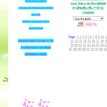
ไม่นับเสาร์-อาทิตย์ แ
Soon Shin is the Best/สุดยอด
สาวอีซุนชิน-(ซับ )**DVD-
ละวันหยุดค่ะ ติดต่อขอรับเลขพัสดุ
13แผ่นจบ
ems เช็ค
ได้ที่นี่ค่ะ แถบลิงค์ด้านล่าง
ขอบคุณค่ะ�
Page:
1
2
3
4
5
6
7
8
9
10
1
31
32
33
34
35
36
37
38
3
รอรับสินค้าหลังจากโอนเงิน 3-7 วัน
59
60
61
62
63
64
65
66
6
หากเกินกำหนด
กรุณาติดต่อ
87
88
89
90
91
92
93
94
95
กลับเพื่อติดตามสินค้า