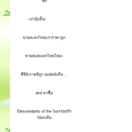
ชุด
เปาบุ้นจิ้น/
ขายละครไทยเก่าราคาถูก
ขายdvdละครไทยใหม่-
ซีรีย์เกาหลีถูก dvdหนังจีน ...
d
vd หาซื้อ
/Descendants of the Sun/รอยรัก
รอยแค้น