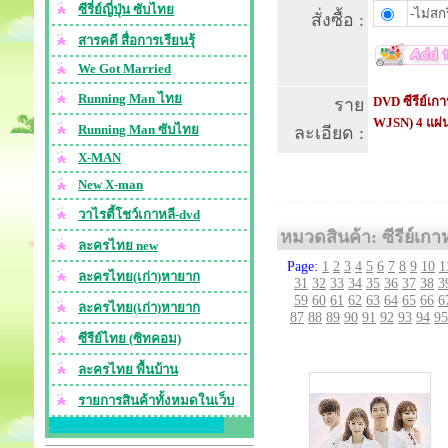
ซีรี่ย์ญี่ปุ่น ซับไทย
-ไม่สกร
สั่งซื้อ :
สารคดี สื่อการเรียนรุ้
We Got Married
Running Man ไทย
DVD ซีรีย์เก
ราย
WJSN) 4 แผ่
Running Man ซับไทย
ละเอียด :
X-MAN
New X-man
วาไรตี้โชว์เกาหลี-dvd
หมวดสินค้า: ซีรีย์เกา
ละครไทย new
Page:
1
2
3
4
5
6
7
8
9
10
1
ละครไทย(เก่า)หายาก
31
32
33
34
35
36
37
38
3
59
60
61
62
63
64
65
66
6
ละครไทย(เก่า)หายาก
87
88
89
90
91
92
93
94
95
ซีรีย์ไทย (ซิทคอม)
ละครไทย พื้นบ้าน
รายการสินค้าทั้งหมดในเว็บ