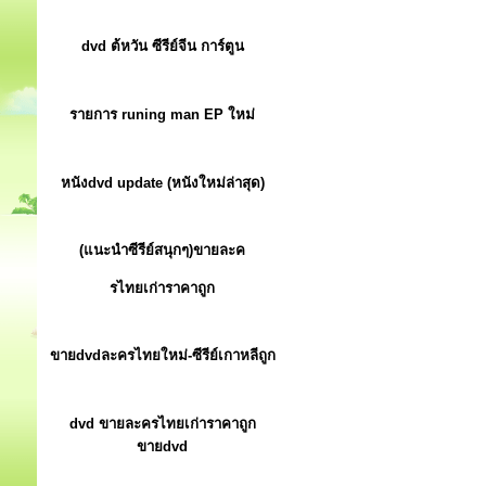
dvd ต้หวัน ซีรีย์จีน การ์ตูน
รายการ runing man EP ใหม่
หนังdvd update (หนังใหม่ล่าสุด)
(แนะนำซีรีย์สนุกๆ)ขายละค
รไทยเก่าราคาถูก
ขายdvdละครไทยใหม่-ซีรีย์เกาหลีถูก
dvd ขายละครไทยเก่าราคาถูก
ขายdvd