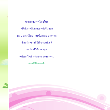
ขายdvdละครไทยใหม่
-ซีรีย์เกาหลีถูก dvdหนังจีนออก
DVD ละครไทย : สั่งซื้อละคร ราคาถูก
ซื้อหนัง ขายดีวีดี ขายหนัง สั่
งหนัง ดีวีดีราคาถูก
หนังมาใหม่ หนังแผ่น dvdละคร .
dvdซีรีย์เกาหลี-