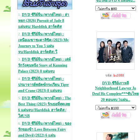
ซับไทย DVD 4 แผ่นจบ...
DVD ซีรีย์จีน (พากย์ไทย) : ล่า
1.
หยก (2026) Pursuit of Jade 8
แผ่นจบ/ Harddisk ฮาร์ดดิส
DVD ซีรีย์จีน (พากย์ไทย) :
2.
เหนือเมฆาชะตาลิขิต (2023) My
Journey to You 5 แผ่น
จบ/Harddisk ฮาร์ดดิส /ใ
DVD ซีรีย์จีน (พากย์ไทย) : เล่ห์
3.
รักวังคุนหนิง Story of Kunning
Palace (2023) 8 แผ่นจบ
รหัส:
ks1080
DVD ซีรีย์จีน (พากย์ไทย) :
4.
DVD-ซีรีย์เกาหลี
ปรมาจารย์พยัคฆ์กระเรียน Tiger
Neighborhood Lawyer Jo
and Crane (2023) 8 แผ่นจบ
Deul Ho Complete***ซับไทย
DVD ซีรีย์จีน (พากย์ไทย) : The
5.
20 ตอนจบ 5แผ่น...
Best Thing (2025) รักเธอที่สุดเลย
6 แผ่นจบ//Harddisk ฮาร์ดดิส /
ใส่USB
DVD ซีรีย์จีน (พากย์ไทย) : ของ
6.
รักของข้า Love Between Fairy
and Devil (2022) 6 แผ่น