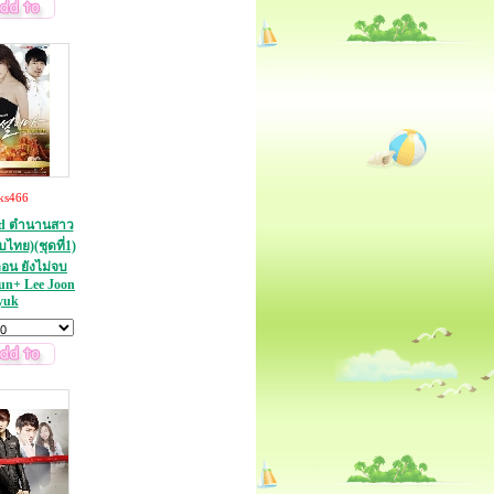
ks466
nd ตำนานสาว
ไทย)(ชุดที่1)
ตอน ยังไม่จบ
un+ Lee Joon
yuk