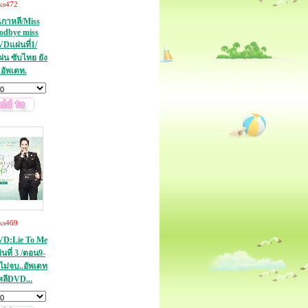
ks472
เกาหลี/Miss
odbye miss
Dแผ่นที่1/
่น ซับไทย ยัง
.อัพเดท.
ks469
VD:Lie To Me
นที่ 3 /ตอน9-
งไม่จบ..อัพเดท
าหลีDVD...