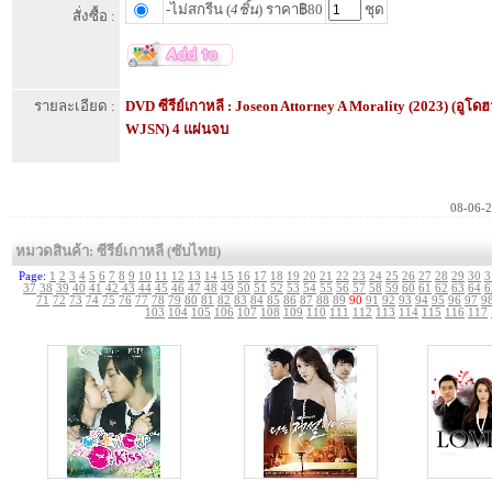
-ไม่สกรีน (
4ชิ้น
) ราคา฿80
ชุด
สั่งซื้อ :
รายละเอียด :
DVD ซีรีย์เกาหลี : Joseon Attorney A Morality (2023) (อูโ
WJSN) 4 แผ่นจบ
08-06-
หมวดสินค้า: ซีรีย์เกาหลี (ซับไทย)
Page:
1
2
3
4
5
6
7
8
9
10
11
12
13
14
15
16
17
18
19
20
21
22
23
24
25
26
27
28
29
30
3
37
38
39
40
41
42
43
44
45
46
47
48
49
50
51
52
53
54
55
56
57
58
59
60
61
62
63
64
6
71
72
73
74
75
76
77
78
79
80
81
82
83
84
85
86
87
88
89
90
91
92
93
94
95
96
97
9
103
104
105
106
107
108
109
110
111
112
113
114
115
116
117