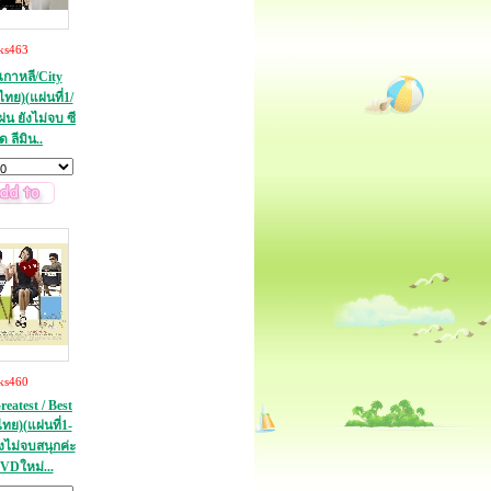
ks463
เกาหลี/City
ทย)(แผ่นที่1/
่น ยังไม่จบ ซี
ุด ลีมิน..
ks460
atest / Best
ทย)(แผ่นที่1-
งไม่จบสนุกค่ะ
VDใหม่...