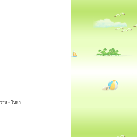
ดฮวาน + โบนา