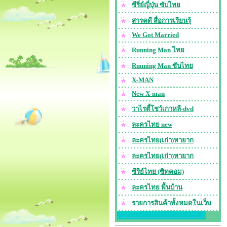
ซีรี่ย์ญี่ปุ่น ซับไทย
สารคดี สื่อการเรียนรุ้
We Got Married
Running Man ไทย
Running Man ซับไทย
X-MAN
New X-man
วาไรตี้โชว์เกาหลี-dvd
ละครไทย new
ละครไทย(เก่า)หายาก
ละครไทย(เก่า)หายาก
ซีรีย์ไทย (ซิทคอม)
ละครไทย พื้นบ้าน
รายการสินค้าทั้งหมดในเว็บ