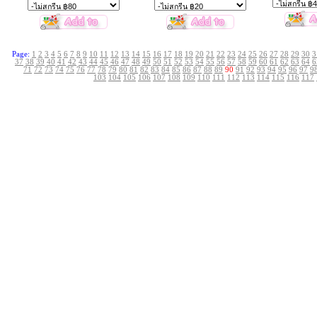
Page:
1
2
3
4
5
6
7
8
9
10
11
12
13
14
15
16
17
18
19
20
21
22
23
24
25
26
27
28
29
30
3
37
38
39
40
41
42
43
44
45
46
47
48
49
50
51
52
53
54
55
56
57
58
59
60
61
62
63
64
6
71
72
73
74
75
76
77
78
79
80
81
82
83
84
85
86
87
88
89
90
91
92
93
94
95
96
97
9
103
104
105
106
107
108
109
110
111
112
113
114
115
116
117