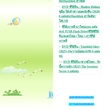
จบ/Harddisk ฮาร์ดด
DVD ซีรีย์จีน : Maiden Holmes
7.
ซูฉือ ใต้เท้าสาวยอดนักสืบ (2020)
6 แผ่นจบ/Harddisk ฮาร์ดดิส /
ใส่USB
ซีรีย์เกาหลี มาใหม่แบบ แผ่น
8.
dvd /[USB Flash Drive]ซีรีส์ซีรีย์
จีน/ละครไทย ( ใหม่ ) เก่าซีรีย์
เกาหลี
DVD ซีรีย์จีน : Youthful Glory
9.
(2025) กระวานน้อยแรกรัก 6 แผ่น
จบ
DVD ซีรีย์จีน (พากย์ไทย) : รัก
10.
นี้หวานนัก (2021) The Sweetest
Secret 4 แผ่นจบ
ลูกค้าที่แจ้งโอนเงินแล้ว
3-7 วันยังไม่ได้รับสินค้า