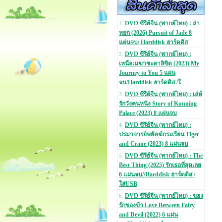
DVD ซีรีย์จีน (พากย์ไทย) : ล่า
1.
หยก (2026) Pursuit of Jade 8
แผ่นจบ/ Harddisk ฮาร์ดดิส
DVD ซีรีย์จีน (พากย์ไทย) :
2.
เหนือเมฆาชะตาลิขิต (2023) My
Journey to You 5 แผ่น
จบ/Harddisk ฮาร์ดดิส /ใ
DVD ซีรีย์จีน (พากย์ไทย) : เล่ห์
3.
รักวังคุนหนิง Story of Kunning
Palace (2023) 8 แผ่นจบ
DVD ซีรีย์จีน (พากย์ไทย) :
4.
ปรมาจารย์พยัคฆ์กระเรียน Tiger
and Crane (2023) 8 แผ่นจบ
DVD ซีรีย์จีน (พากย์ไทย) : The
5.
Best Thing (2025) รักเธอที่สุดเลย
6 แผ่นจบ//Harddisk ฮาร์ดดิส /
ใส่USB
DVD ซีรีย์จีน (พากย์ไทย) : ของ
6.
รักของข้า Love Between Fairy
and Devil (2022) 6 แผ่น