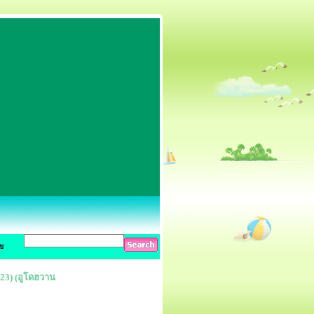
ข
023) (อูโดฮวาน