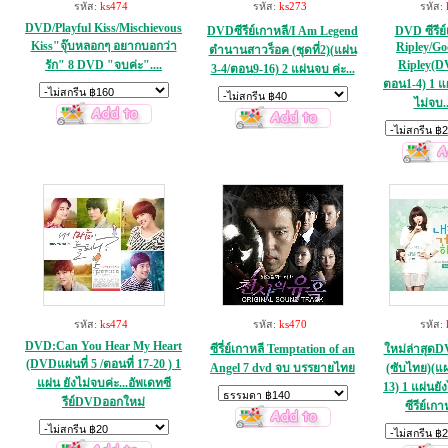
รหัส:
ks474
รหัส:
ks273
รหัส:
DVD/Playful Kiss/Mischievous
DVDซีรีย์เกาหลี/I Am Legend
DVD ซีรีย์
Kiss"จุ๊บหลอกๆ อยากบอกว่า
Ripley/Go
ตำนานสาวร็อค (ชุดที่2)(แผ่น
รัก" 8 DVD "จบค่ะ"....
Ripley(DV
3-4/ตอน9-16) 2 แผ่นจบ ค่ะ...
ตอน1-4) 1 แผ
ไม่จบ.
รหัส:
ks474
รหัส:
ks470
รหัส:
DVD:Can You Hear My Heart
ซีรี่ย์เกาหลี Temptation of an
ใหม่ล่าสุดD
(DVDแผ่นที่ 5 /ตอนที่ 17-20 ) 1
Angel 7 dvd จบ บรรยายไทย
(ซับไทย)(แผ่
แผ่น ยังไม่จบค่ะ...อัพเดทซี
13) 1 แผ่นยั
รีย์DVDออกใหม่
ซีรีย์เก