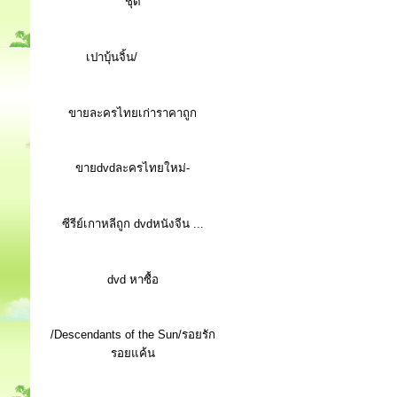
ชุด
เปาบุ้นจิ้น/
ขายละครไทยเก่าราคาถูก
ขายdvdละครไทยใหม่-
ซีรีย์เกาหลีถูก dvdหนังจีน ...
d
vd หาซื้อ
/Descendants of the Sun/รอยรัก
รอยแค้น