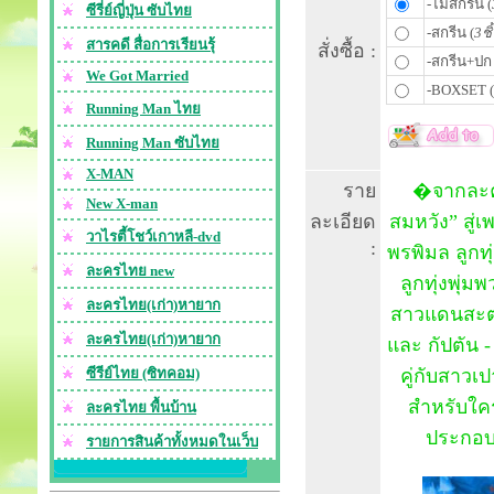
-ไม่สกรีน (
ซีรี่ย์ญี่ปุ่น ซับไทย
-สกรีน (
3ชิ
สารคดี สื่อการเรียนรุ้
สั่งซื้อ :
-สกรีน+ปก 
We Got Married
-BOXSET (
Running Man ไทย
Running Man ซับไทย
X-MAN
ราย
�จากละครเ
New X-man
ละเอียด
สมหวัง” สู่
วาไรตี้โชว์เกาหลี-dvd
:
พรพิมล ลูกทุ
ละครไทย new
ลูกทุ่งพุ่ม
ละครไทย(เก่า)หายาก
สาวแดนสะตอ 
ละครไทย(เก่า)หายาก
และ กัปตัน -
ซีรีย์ไทย (ซิทคอม)
คู่กับสาวเ
สำหรับใคร
ละครไทย พื้นบ้าน
ประกอบดี
รายการสินค้าทั้งหมดในเว็บ