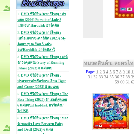
DVD ซีรีย์จีน (พากย์ไทย) : ล่า
1.
หยก (2026) Pursuit of Jade 8
แผ่นจบ/ Harddisk ฮาร์ดดิส
DVD ซีรีย์จีน (พากย์ไทย) :
2.
เหนือเมฆาชะตาลิขิต (2023) My
Journey to You 5 แผ่น
จบ/Harddisk ฮาร์ดดิส /ใ
DVD ซีรีย์จีน (พากย์ไทย) : เล่ห์
3.
หมวดสินค้า: ละครไท
รักวังคุนหนิง Story of Kunning
Palace (2023) 8 แผ่นจบ
Page:
1
2
3
4
5
6
7
8
9
10
1
DVD ซีรีย์จีน (พากย์ไทย) :
4.
31
32
33
34
35
36
37
38
3
ปรมาจารย์พยัคฆ์กระเรียน Tiger
59
60
61
6
and Crane (2023) 8 แผ่นจบ
DVD ซีรีย์จีน (พากย์ไทย) : The
5.
Best Thing (2025) รักเธอที่สุดเลย
6 แผ่นจบ//Harddisk ฮาร์ดดิส /
ใส่USB
DVD ซีรีย์จีน (พากย์ไทย) : ของ
6.
รักของข้า Love Between Fairy
and Devil (2022) 6 แผ่น