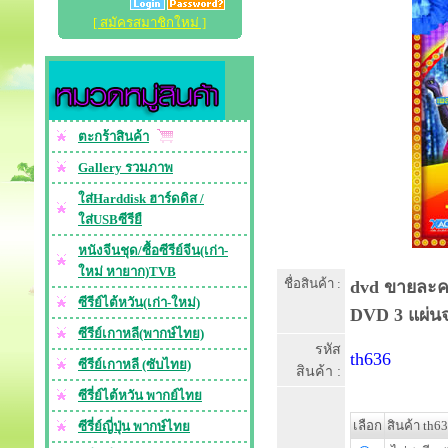
[ สมัครสมาชิกใหม่ ]
ตะกร้าสินค้า
Gallery รวมภาพ
ใส่Harddisk ฮาร์ดดิส /
ใส่USBซีรียื
หนังจีนชุด/ซื้อซีรีย์จีน(เก่า-
ใหม่ หายาก)TVB
ชื่อสินค้า :
dvd ขายละคร
ซีรีย์ไต้หวัน(เก่า-ใหม่)
DVD 3 แผ่นจ
ซีรีย์เกาหลี(พากษ์ไทย)
รหัส
th636
ซีรีย์เกาหลี (ซับไทย)
สินค้า :
ซีรี่ย์ไต้หวัน พากย์ไทย
เลือก
สินค้า th6
ซีรี่ย์ญี่ปุ่น พากษ์ไทย