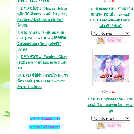
จบ/Harddisk ฮาร์ดด
รหัส:
th636
DVD ซีรีย์จีน : Maiden Holmes
dvd ขายละครไทย สายฟ้ากับ
7.
ซูฉือ ใต้เท้าสาวยอดนักสืบ (2020)
สมหวัง (ตอนที่ 1 - 27 end)
6 แผ่นจบ/Harddisk ฮาร์ดดิส /
DVD 3 แผ่นจบ---ภูธเนศ &
ใส่USB
เปาวลี **ช่อง5
ซีรีย์เกาหลี มาใหม่แบบ แผ่น
8.
dvd /[USB Flash Drive]ซีรีส์ซีรีย์
จีน/ละครไทย ( ใหม่ ) เก่าซีรีย์
เกาหลี
DVD ซีรีย์จีน : Youthful Glory
9.
(2025) กระวานน้อยแรกรัก 6 แผ่น
จบ
DVD ซีรีย์จีน (พากย์ไทย) : รัก
10.
นี้หวานนัก (2021) The Sweetest
Secret 4 แผ่นจบ
รหัส:
th628
ขาย DVD พริกกับเกลือ 5 แผ่น
จบค่ะ วีรภาพ/แพนเค้ก....ราคา
ถูก
ลูกค้าที่แจ้งโอนเงินแล้ว
3-7 วันยังไม่ได้รับสินค้า