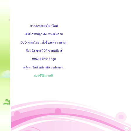
ขายdvdละครไทยใหม่
-ซีรีย์เกาหลีถูก dvdหนังจีนออก
DVD ละครไทย : สั่งซื้อละคร ราคาถูก
ซื้อหนัง ขายดีวีดี ขายหนัง สั่
งหนัง ดีวีดีราคาถูก
หนังมาใหม่ หนังแผ่น dvdละคร .
dvdซีรีย์เกาหลี-