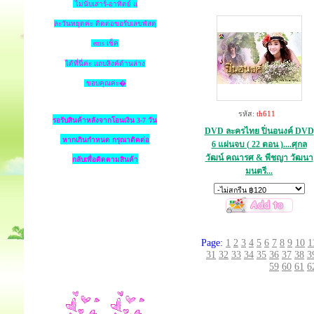
ไม่นับเสาร์-อาทิตย์ แ
ละวันหยุดค่ะ ติดต่อขอรับเลขพัสดุ
ems เช็ค
ได้ที่นี่ค่ะ แถบลิงค์ด้านล่าง
ขอบคุณค่ะ�
รหัส:
th611
รอรับสินค้าหลังจากโอนเงิน 3-7 วัน
DVD ละครไทย ปิ่นอนงค์ DVD
หากเกินกำหนด
กรุณาติดต่อ
6 แผ่นจบ ( 22 ตอน )....ศุกล
วัฒน์ คณารศ & พีชญา วัฒนา
กลับเพื่อติดตามสินค้า
มนตรี...
Page:
1
2
3
4
5
6
7
8
9
10
1
31
32
33
34
35
36
37
38
3
59
60
61
6