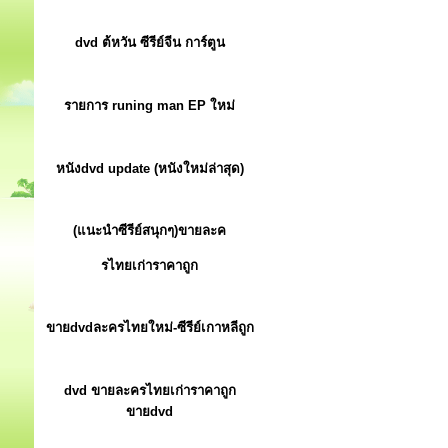
dvd ต้หวัน ซีรีย์จีน การ์ตูน
รายการ runing man EP ใหม่
หนังdvd update (หนังใหม่ล่าสุด)
(แนะนำซีรีย์สนุกๆ)ขายละค
รไทยเก่าราคาถูก
ขายdvdละครไทยใหม่-ซีรีย์เกาหลีถูก
dvd ขายละครไทยเก่าราคาถูก
ขายdvd