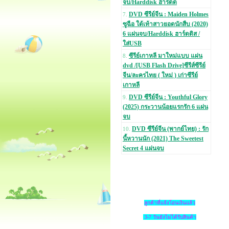
จบ/Harddisk ฮาร์ดด
DVD ซีรีย์จีน : Maiden Holmes
7.
ซูฉือ ใต้เท้าสาวยอดนักสืบ (2020)
6 แผ่นจบ/Harddisk ฮาร์ดดิส /
ใส่USB
ซีรีย์เกาหลี มาใหม่แบบ แผ่น
8.
dvd /[USB Flash Drive]ซีรีส์ซีรีย์
จีน/ละครไทย ( ใหม่ ) เก่าซีรีย์
เกาหลี
DVD ซีรีย์จีน : Youthful Glory
9.
(2025) กระวานน้อยแรกรัก 6 แผ่น
จบ
DVD ซีรีย์จีน (พากย์ไทย) : รัก
10.
นี้หวานนัก (2021) The Sweetest
Secret 4 แผ่นจบ
ลูกค้าที่แจ้งโอนเงินแล้ว
3-7 วันยังไม่ได้รับสินค้า