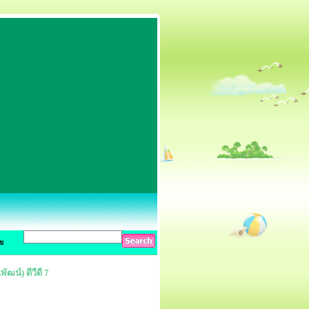
ข
น์) ดีวีดี 7