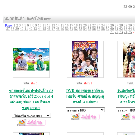
23-09-
หมวดสินค้า: ละครไทย new
Page:
1
2
3
4
5
6
7
8
9
10
11
12
13
14
15
16
17
18
19
20
21
22
23
24
25
26
27
28
29
30
3
37
38
39
40
41
42
43
44
45
46
47
48
49
50
51
52
53
54
55
56
57
58
59
60
61
62
63
64
6
71
72
73
74
75
7
รหัส:
th93
รหัส:
thh91
รหัส:
ขายละครไทย dvd/อันโกะ กล
DVD:สุภาพบุรุษลูกผู้ชาย
วุ่นนักรักห
รักสตรอว์เบอร์รี่ 2556 ( dvd 4
[พอร์ช-ศรัณย์ & ธัญญะสุ
[พิชญะ นิธ
แผ่นจบ) ช่อง3..เคน ธีรเดช +
ภางค์] 4 แผ่นจบ
เปาวลี พร
ชมพู่ อารยา