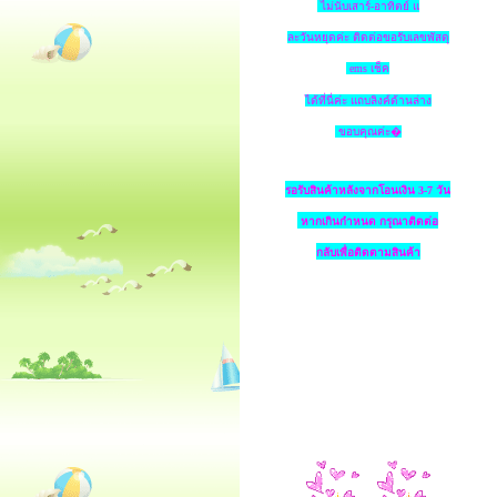
ไม่นับเสาร์-อาทิตย์ แ
ละวันหยุดค่ะ ติดต่อขอรับเลขพัสดุ
ems เช็ค
ได้ที่นี่ค่ะ แถบลิงค์ด้านล่าง
ขอบคุณค่ะ�
รอรับสินค้าหลังจากโอนเงิน 3-7 วัน
หากเกินกำหนด
กรุณาติดต่อ
กลับเพื่อติดตามสินค้า