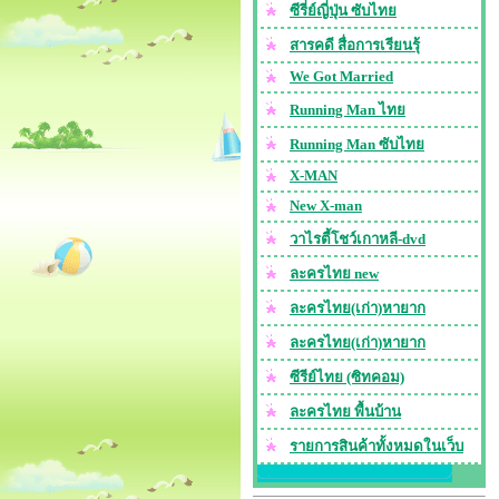
ซีรี่ย์ญี่ปุ่น ซับไทย
สารคดี สื่อการเรียนรุ้
We Got Married
Running Man ไทย
Running Man ซับไทย
X-MAN
New X-man
วาไรตี้โชว์เกาหลี-dvd
ละครไทย new
ละครไทย(เก่า)หายาก
ละครไทย(เก่า)หายาก
ซีรีย์ไทย (ซิทคอม)
ละครไทย พื้นบ้าน
รายการสินค้าทั้งหมดในเว็บ