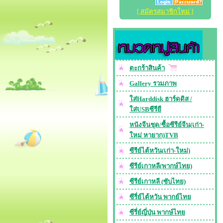
[ สมัครสมาชิกใหม่ ]
ตะกร้าสินค้า
Gallery รวมภาพ
ใส่Harddisk ฮาร์ดดิส /
ใส่USBซีรียื
หนังจีนชุด/ซื้อซีรีย์จีน(เก่า-
ใหม่ หายาก)TVB
ซีรีย์ไต้หวัน(เก่า-ใหม่)
ซีรีย์เกาหลี(พากษ์ไทย)
ซีรีย์เกาหลี (ซับไทย)
ซีรี่ย์ไต้หวัน พากย์ไทย
ซีรี่ย์ญี่ปุ่น พากษ์ไทย