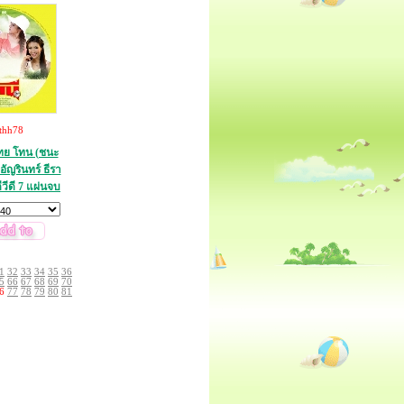
thh78
ทย โทน (ชนะ
ัญรินทร์ ธีรา
ีวีดี 7 แผ่นจบ
1
32
33
34
35
36
5
66
67
68
69
70
6
77
78
79
80
81