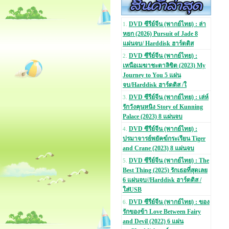
DVD ซีรีย์จีน (พากย์ไทย) : ล่า
1.
หยก (2026) Pursuit of Jade 8
แผ่นจบ/ Harddisk ฮาร์ดดิส
DVD ซีรีย์จีน (พากย์ไทย) :
2.
เหนือเมฆาชะตาลิขิต (2023) My
Journey to You 5 แผ่น
จบ/Harddisk ฮาร์ดดิส /ใ
DVD ซีรีย์จีน (พากย์ไทย) : เล่ห์
3.
รักวังคุนหนิง Story of Kunning
Palace (2023) 8 แผ่นจบ
DVD ซีรีย์จีน (พากย์ไทย) :
4.
ปรมาจารย์พยัคฆ์กระเรียน Tiger
and Crane (2023) 8 แผ่นจบ
DVD ซีรีย์จีน (พากย์ไทย) : The
5.
Best Thing (2025) รักเธอที่สุดเลย
6 แผ่นจบ//Harddisk ฮาร์ดดิส /
ใส่USB
DVD ซีรีย์จีน (พากย์ไทย) : ของ
6.
รักของข้า Love Between Fairy
and Devil (2022) 6 แผ่น