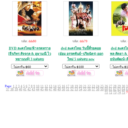
รหัส:
thh80
รหัส:
thh79
รหัส:
DVD ละครไทย/ฟ้าจรดทราย
dvd ละครไทย วันนี้ที่รอคอย
dvd ละครไ
[ธีรภัทร สัจจกุล & อุษามณี ไว
(อ๋อม อรรคพันธ์+ปริยฉัตร) ออก
พล สัตยา & อ
ทยานนท์] 3 แผ่นจบ
ใหม่ 5 แผ่นจบ new
ธนันพัฒน์) ด
Page:
1
2
3
4
5
6
7
8
9
10
11
12
13
14
15
16
17
18
19
20
21
22
23
24
25
26
27
28
29
30
3
37
38
39
40
41
42
43
44
45
46
47
48
49
50
51
52
53
54
55
56
57
58
59
60
61
62
63
64
6
71
72
73
74
75
7