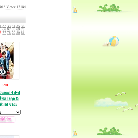
2013
Views: 17184
1
32
33
34
35
36
5
66
67
68
69
70
6
77
78
79
80
81
thh90
รือหลอก 4 dvd
ิไพศาลกุล &
พิมล] ช่อง5