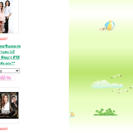
thh87
ย/ซินเดอเรล
้าแตะ [เป้
 พีชญา] ดีวีดี
ค่ะ new**
thh83