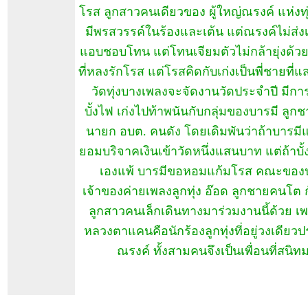
โรส ลูกสาวคนเดียวของ ผู้ใหญ่ณรงค์ แห่งท
มีพรสวรรค์ในร้องและเต้น แต่ณรงค์ไม่ส่ง
แอบชอบโทน แต่โทนเจียมตัวไม่กล้ายุ่งด้วย 
ที่หลงรักโรส แต่โรสคิดกับเก่งเป็นพี่ชายที่แส
วัดทุ่งบางเพลงจะจัดงานวัดประจำปี มีกา
บั้งไฟ เก่งไปท้าพนันกับกลุ่มของบารมี ลู
นายก อบต. คนดัง โดยเดิมพันว่าถ้าบารมีแ
ยอมบริจาคเงินเข้าวัดหนึ่งแสนบาท แต่ถ้าบั
เองแพ้ บารมีขอหอมแก้มโรส คณะของ
เจ้าของค่ายเพลงลูกทุ่ง อ๊อด ลูกชายคนโต 
ลูกสาวคนเล็กเดินทางมาร่วมงานนี้ด้วย เ
หลวงตาแคนคือนักร้องลูกทุ่งที่อยู่วงเดียว
ณรงค์ ทั้งสามคนจึงเป็นเพื่อนที่สนิท