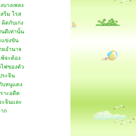
ุ่งบางเพลง
เสริม โรส
ผิดกับเก่ง
นดีเท่านั้น
รแข่งขัน
กชายอำนาจ
พ้จะต้อง
้งไฟของตัว
ประจิน
กับหนูแดง
พราะอดีต
ประจินและ
มาก