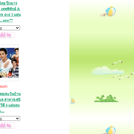
ไทย ปีกมาร
เทพพิทักษ์ &
ลก( dvd 3 แผ่น
... new**
thh81
ย/ตะวันบ้าน
กมล ล่าทา&สุนิ
ีวีดี 4 แผ่นจบ
ะ....