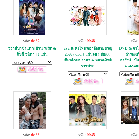
รหัส:
thh89
รหัส:
thh88
รหัส:
วิวาห์ป่าช้าแตก [อ้วน-รังสิต &
dvd ละครไทย/ดอกอ้อสายขวัญ
DVD ละครไท
กิ๊บซี่-วนิดา ] 3 แผ่น
2556 ( dvd 4 แผ่นจบ ) ช่อง3..
ล่ารองเท
เกียรติกมล ล่าทา & หยาดทิพย์
อารักษ์+ มีน
ราชปาล
4 แผ่นจบ
รหัส:
thh86
รหัส:
thh85
รหัส: