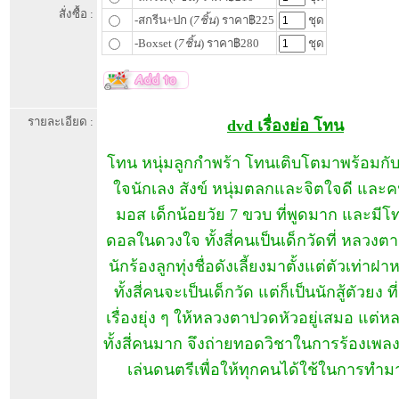
สั่งซื้อ :
-สกรีน+ปก (
7ชิ้น
) ราคา฿225
ชุด
-Boxset (
7ชิ้น
) ราคา฿280
ชุด
รายละเอียด :
dvd เรื่องย่อ โทน
โทน หนุ่มลูกกำพร้า โทนเติบโตมาพร้อมกับ เ
ใจนักเลง สังข์ หนุ่มตลกและจิตใจดี และค
มอส เด็กน้อยวัย 7 ขวบ ที่พูดมาก และมีโ
ดอลในดวงใจ ทั้งสี่คนเป็นเด็กวัดที่ หลวง
นักร้องลูกทุ่งชื่อดังเลี้ยงมาตั้งแต่ตัวเท่าฝา
ทั้งสี่คนจะเป็นเด็กวัด แต่ก็เป็นนักสู้ตัวยง ท
เรื่องยุ่ง ๆ ให้หลวงตาปวดหัวอยู่เสมอ แต่ห
ทั้งสี่คนมาก จึงถ่ายทอดวิชาในการร้องเพล
เล่นดนตรีเพื่อให้ทุกคนได้ใช้ในการทำม