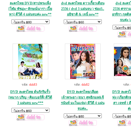
ละครไทย DVD/สาปพระเพ็ง
dvd ละครไทย ดาวเกี้ยวเดือน
dvd ละคร
[โฬม พัชฏะ+ลักษณ์นารา เปี้ย
2556 ( dvd 3 แผ่นจบ ) ช่อง3..
2556 ศรราม 
ทา] ดีวีดี 4 แผ่นจบค่ะ new**
อธิชาติ & เจนี่ new**
อรจิรา กุลดิ
จบค่ะ )
รหัส:
thh83
รหัส:
thh82
รหัส:
DVD ละครไทย ต้นรักริมรั้ว
DVD ละครไทย/เลือด
DVD ละครไท
[หมาก ปริญ +คิมเบอร์ลี่] ดีวีดี
เจ้าพระยา (ธนา สุทธิกมล&จี
ทุ่ง (เกียรติ
3 แผ่นจบ new***
รนันท์ มะโนแจ่ม) ดีวีดี 4 แผ่น
สา เจทท์ ) ด
จบค่ะ..
ค่