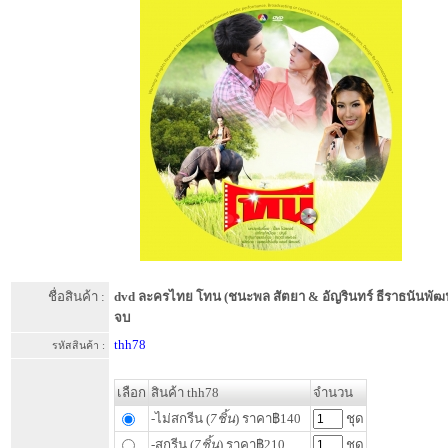
ชื่อสินค้า :
dvd ละครไทย โทน (ชนะพล สัตยา & อัญรินทร์ ธีราธนันพัฒน์) 
จบ
thh78
รหัสสินค้า :
เลือก
สินค้า thh78
จำนวน
-ไม่สกรีน (
7ชิ้น
) ราคา฿140
ชุด
-สกรีน (
7ชิ้น
) ราคา฿210
ชุด