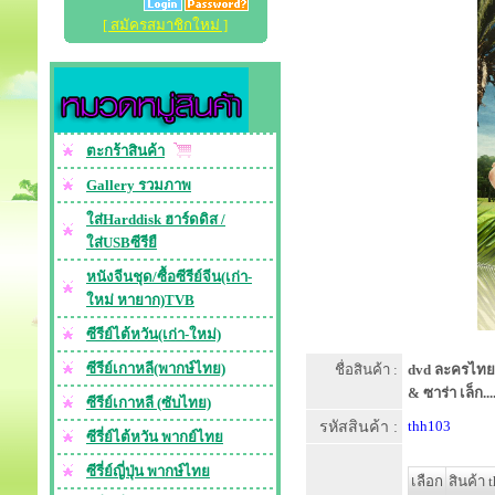
[ สมัครสมาชิกใหม่ ]
ตะกร้าสินค้า
Gallery รวมภาพ
ใส่Harddisk ฮาร์ดดิส /
ใส่USBซีรียื
หนังจีนชุด/ซื้อซีรีย์จีน(เก่า-
ใหม่ หายาก)TVB
ซีรีย์ไต้หวัน(เก่า-ใหม่)
ซีรีย์เกาหลี(พากษ์ไทย)
ชื่อสินค้า :
dvd ละครไทย ใ
& ซาร่า เล็ก...
ซีรีย์เกาหลี (ซับไทย)
รหัสสินค้า :
thh103
ซีรี่ย์ไต้หวัน พากย์ไทย
ซีรี่ย์ญี่ปุ่น พากษ์ไทย
เลือก
สินค้า 