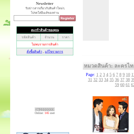
Newsletter
รับข่าวสารเกี่ยวกับสินค้าใหม่ๆ
โปรดใส่อีเมล์ของท่าน
หมวดสินค้า: ละครไท
Page:
1
2
3
4
5
6
7
8
9
10
1
31
32
33
34
35
36
37
38
3
59
60
61
6
Online:
145
user