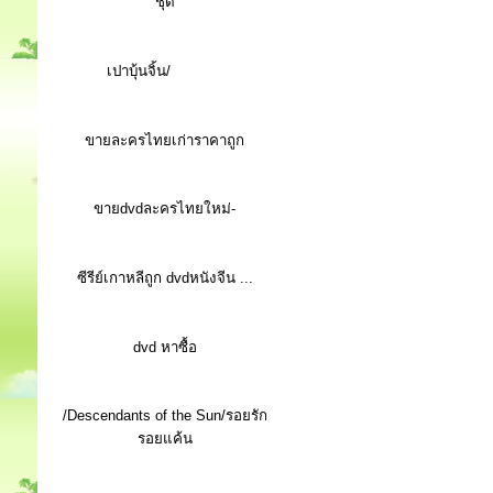
ชุด
เปาบุ้นจิ้น/
ขายละครไทยเก่าราคาถูก
ขายdvdละครไทยใหม่-
ซีรีย์เกาหลีถูก dvdหนังจีน ...
d
vd หาซื้อ
/Descendants of the Sun/รอยรัก
รอยแค้น