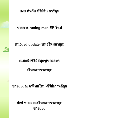
dvd ต้หวัน ซีรีย์จีน การ์ตูน
รายการ runing man EP ใหม่
หนังdvd update (หนังใหม่ล่าสุด)
(แนะนำซีรีย์สนุกๆ)ขายละค
รไทยเก่าราคาถูก
ขายdvdละครไทยใหม่-ซีรีย์เกาหลีถูก
dvd ขายละครไทยเก่าราคาถูก
ขายdvd