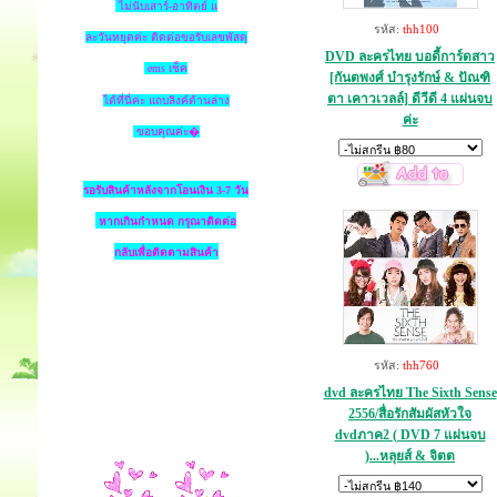
ไม่นับเสาร์-อาทิตย์ แ
รหัส:
thh100
ละวันหยุดค่ะ ติดต่อขอรับเลขพัสดุ
DVD ละครไทย บอดี้การ์ดสาว
ems เช็ค
[กันตพงศ์ บำรุงรักษ์ & ปัณฑิ
ตา เคาวเวลล์] ดีวีดี 4 แผ่นจบ
ได้ที่นี่ค่ะ แถบลิงค์ด้านล่าง
ค่ะ
ขอบคุณค่ะ�
รอรับสินค้าหลังจากโอนเงิน 3-7 วัน
หากเกินกำหนด
กรุณาติดต่อ
กลับเพื่อติดตามสินค้า
รหัส:
thh760
dvd ละครไทย The Sixth Sense
2556/สื่อรักสัมผัสหัวใจ
dvdภาค2 ( DVD 7 แผ่นจบ
)...หลุยส์ & จิตต