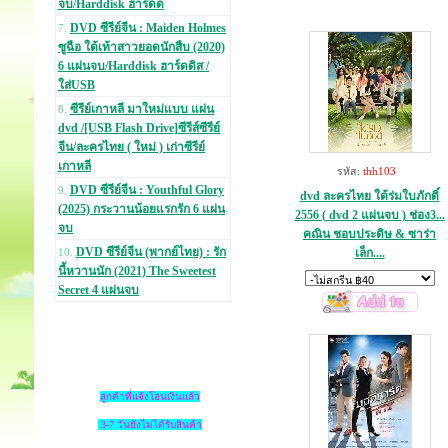
จบ/Harddisk ฮาร์ดด
DVD ซีรีย์จีน : Maiden Holmes
7.
ซูฉือ ใต้เท้าสาวยอดนักสืบ (2020)
6 แผ่นจบ/Harddisk ฮาร์ดดิส /
ใส่USB
ซีรีย์เกาหลี มาใหม่แบบ แผ่น
8.
dvd /[USB Flash Drive]ซีรีส์ซีรีย์
จีน/ละครไทย ( ใหม่ ) เก่าซีรีย์
เกาหลี
รหัส:
thh103
DVD ซีรีย์จีน : Youthful Glory
9.
dvd ละครไทย ใต้ร่มใบภักดิ์
(2025) กระวานน้อยแรกรัก 6 แผ่น
2556 ( dvd 2 แผ่นจบ ) ช่อง3...
จบ
คณิน ชอบประดิษ & ซาร่า
DVD ซีรีย์จีน (พากย์ไทย) : รัก
เล็ก....
10.
นี้หวานนัก (2021) The Sweetest
Secret 4 แผ่นจบ
ลูกค้าที่แจ้งโอนเงินแล้ว
3-7 วันยังไม่ได้รับสินค้า