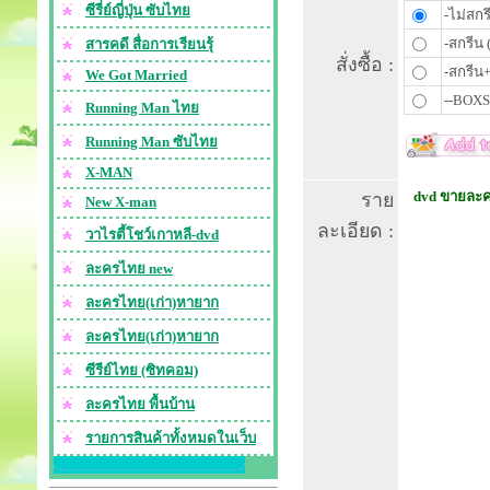
ซีรี่ย์ญี่ปุ่น ซับไทย
-ไม่สกร
-สกรีน 
สารคดี สื่อการเรียนรุ้
สั่งซื้อ :
-สกรีน+
We Got Married
--BOXS
Running Man ไทย
Running Man ซับไทย
X-MAN
dvd ขายละคร
ราย
New X-man
ละเอียด :
วาไรตี้โชว์เกาหลี-dvd
ละครไทย new
ละครไทย(เก่า)หายาก
ละครไทย(เก่า)หายาก
ซีรีย์ไทย (ซิทคอม)
ละครไทย พื้นบ้าน
รายการสินค้าทั้งหมดในเว็บ