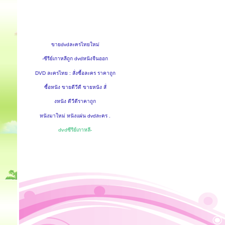
ขายdvdละครไทยใหม่
-ซีรีย์เกาหลีถูก dvdหนังจีนออก
DVD ละครไทย : สั่งซื้อละคร ราคาถูก
ซื้อหนัง ขายดีวีดี ขายหนัง สั่
งหนัง ดีวีดีราคาถูก
หนังมาใหม่ หนังแผ่น dvdละคร .
dvdซีรีย์เกาหลี-