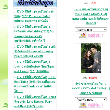
รหัส:
th109
dvd ขายละครไทย จ้าวพายุ
DVD ซีรีย์จีน (พากย์ไทย) : ล่า
1.
2557 ( dvd 3 แผ่นจบ ) ...ภู
หยก (2026) Pursuit of Jade 8
ธเนศ หงษ์มานพ & โสภิตนภา
แผ่นจบ/ Harddisk ฮาร์ดดิส
ชุ่มภาณี
DVD ซีรีย์จีน (พากย์ไทย) :
2.
เหนือเมฆาชะตาลิขิต (2023) My
Journey to You 5 แผ่น
จบ/Harddisk ฮาร์ดดิส /ใ
DVD ซีรีย์จีน (พากย์ไทย) : เล่ห์
3.
รักวังคุนหนิง Story of Kunning
Palace (2023) 8 แผ่นจบ
DVD ซีรีย์จีน (พากย์ไทย) :
4.
ปรมาจารย์พยัคฆ์กระเรียน Tiger
and Crane (2023) 8 แผ่นจบ
DVD ซีรีย์จีน (พากย์ไทย) : The
5.
รหัส:
thh106
Best Thing (2025) รักเธอที่สุดเลย
dvd ขายละครไทย วิมาน
6 แผ่นจบ//Harddisk ฮาร์ดดิส /
มะพร้าว 2557 ( dvd 5 แผ่นจบ )
ใส่USB
..ธันวา & ฑิฆัมพร
DVD ซีรีย์จีน (พากย์ไทย) : ของ
6.
รักของข้า Love Between Fairy
and Devil (2022) 6 แผ่น