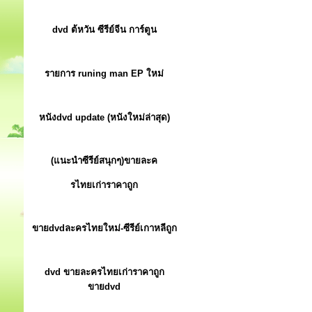
dvd ต้หวัน ซีรีย์จีน การ์ตูน
รายการ runing man EP ใหม่
หนังdvd update (หนังใหม่ล่าสุด)
(แนะนำซีรีย์สนุกๆ)ขายละค
รไทยเก่าราคาถูก
ขายdvdละครไทยใหม่-ซีรีย์เกาหลีถูก
dvd ขายละครไทยเก่าราคาถูก
ขายdvd