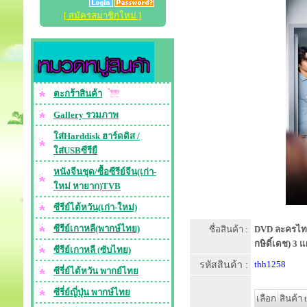
[ สมัครสมาชิกใหม่ ]
ตะกร้าสินค้า
Gallery รวมภาพ
ใส่Harddisk ฮาร์ดดิส /
ใส่USBซีรียื
หนังจีนชุด/ซื้อซีรีย์จีน(เก่า-
ใหม่ หายาก)TVB
ซีรีย์ไต้หวัน(เก่า-ใหม่)
ซีรีย์เกาหลี(พากษ์ไทย)
ชื่อสินค้า :
DVD ละครไทย :
กษิดิ์เดช) 3 
ซีรีย์เกาหลี (ซับไทย)
รหัสสินค้า :
thh1258
ซีรี่ย์ไต้หวัน พากย์ไทย
ซีรี่ย์ญี่ปุ่น พากษ์ไทย
เลือก
สินค้า