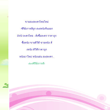
ขายdvdละครไทยใหม่
-ซีรีย์เกาหลีถูก dvdหนังจีนออก
DVD ละครไทย : สั่งซื้อละคร ราคาถูก
ซื้อหนัง ขายดีวีดี ขายหนัง สั่
งหนัง ดีวีดีราคาถูก
หนังมาใหม่ หนังแผ่น dvdละคร .
dvdซีรีย์เกาหลี-