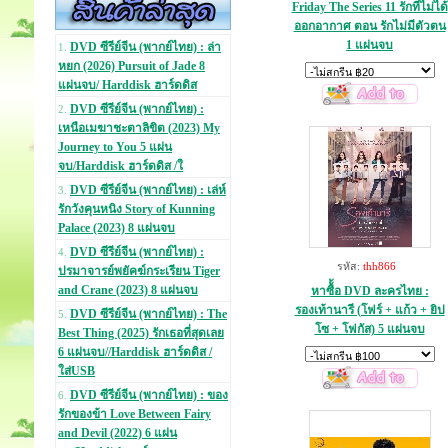
Friday The Series 11 รักที่ไม่ได้
ออกอากาศ ตอน รักไม่มีตัวตน
1 แผ่นจบ
DVD ซีรีย์จีน (พากย์ไทย) : ล่า
1.
หยก (2026) Pursuit of Jade 8
แผ่นจบ/ Harddisk ฮาร์ดดิส
DVD ซีรีย์จีน (พากย์ไทย) :
2.
เหนือเมฆาชะตาลิขิต (2023) My
Journey to You 5 แผ่น
จบ/Harddisk ฮาร์ดดิส /ใ
DVD ซีรีย์จีน (พากย์ไทย) : เล่ห์
3.
รักวังคุนหนิง Story of Kunning
Palace (2023) 8 แผ่นจบ
DVD ซีรีย์จีน (พากย์ไทย) :
4.
รหัส:
thh866
ปรมาจารย์พยัคฆ์กระเรียน Tiger
and Crane (2023) 8 แผ่นจบ
หาซื้้อ DVD ละครไทย :
รองเท้านารี (โฟร์ + แก้ว + ยิป
DVD ซีรีย์จีน (พากย์ไทย) : The
5.
โซ + โฟกัส) 5 แผ่นจบ
Best Thing (2025) รักเธอที่สุดเลย
6 แผ่นจบ//Harddisk ฮาร์ดดิส /
ใส่USB
DVD ซีรีย์จีน (พากย์ไทย) : ของ
6.
รักของข้า Love Between Fairy
and Devil (2022) 6 แผ่น