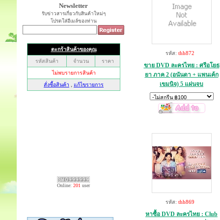
Newsletter
รับข่าวสารเกี่ยวกับสินค้าใหม่ๆ
โปรดใส่อีเมล์ของท่าน
รหัส:
thh872
ขาย DVD ละครไทย : ศรีอโยธ
ยา ภาค 2 (อนันดา + แพนเค้ก
เขมนิจ) 5 แผ่นจบ
Online:
201
user
รหัส:
thh869
หาซื้อ DVD ละครไทย : Club