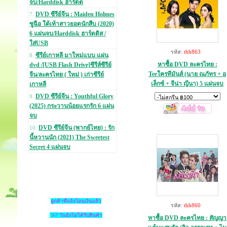
จบ/Harddisk ฮาร์ดด
DVD ซีรีย์จีน : Maiden Holmes
7.
ซูฉือ ใต้เท้าสาวยอดนักสืบ (2020)
6 แผ่นจบ/Harddisk ฮาร์ดดิส /
ใส่USB
รหัส:
thh863
ซีรีย์เกาหลี มาใหม่แบบ แผ่น
8.
หาซื้อ DVD ละครไทย :
dvd /[USB Flash Drive]ซีรีส์ซีรีย์
Teeใครทีมันส์ (นาย ณภัทร + อ
จีน/ละครไทย ( ใหม่ ) เก่าซีรีย์
เล็กซ์ + จีน่า ญีนา) 5 แผ่นจบ
เกาหลี
DVD ซีรีย์จีน : Youthful Glory
9.
(2025) กระวานน้อยแรกรัก 6 แผ่น
จบ
DVD ซีรีย์จีน (พากย์ไทย) : รัก
10.
นี้หวานนัก (2021) The Sweetest
Secret 4 แผ่นจบ
ลูกค้าที่แจ้งโอนเงินแล้ว
รหัส:
thh860
3-7 วันยังไม่ได้รับสินค้า
หาซื้อ DVD ละครไทย : สัญญา