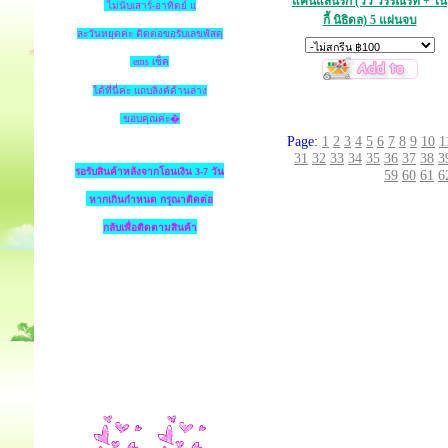
แค้นแสนรัก (วิว วรรณรท + ไน
ไม่นับเสาร์-อาทิตย์ แ
กี้ นิธิดล) 5 แผ่นจบ
ละวันหยุดค่ะ ติดต่อขอรับเลขพัสดุ
ems เช็ค
ได้ที่นี่ค่ะ แถบลิงค์ด้านล่าง
ขอบคุณค่ะ�
Page:
1
2
3
4
5
6
7
8
9
10
1
31
32
33
34
35
36
37
38
3
รอรับสินค้าหลังจากโอนเงิน 3-7 วัน
59
60
61
6
หากเกินกำหนด
กรุณาติดต่อ
กลับเพื่อติดตามสินค้า