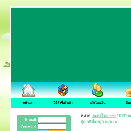
หน้าแรก
วิธีสั่งซื้อสินค้า
แจ้งโอนเงิน
ติด
หมวด:
ละครไทย new
/
DVD ละค
E-mail:
บุ๊ค กษิดิ์เดช) 3 แผ่นจบ
Password: