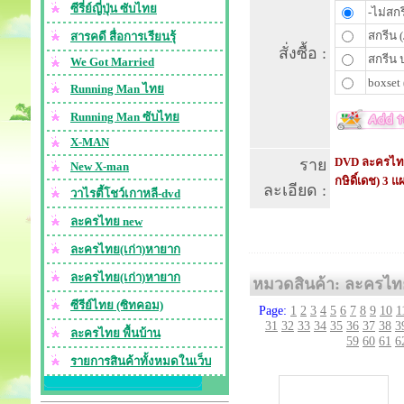
ซีรี่ย์ญี่ปุ่น ซับไทย
-ไม่สกร
สกรีน (
สารคดี สื่อการเรียนรุ้
สั่งซื้อ :
สกรีน 
We Got Married
boxset 
Running Man ไทย
Running Man ซับไทย
X-MAN
DVD ละครไทย :
ราย
New X-man
กษิดิ์เดช) 3 แ
ละเอียด :
วาไรตี้โชว์เกาหลี-dvd
ละครไทย new
ละครไทย(เก่า)หายาก
ละครไทย(เก่า)หายาก
หมวดสินค้า: ละครไท
ซีรีย์ไทย (ซิทคอม)
Page:
1
2
3
4
5
6
7
8
9
10
1
31
32
33
34
35
36
37
38
3
ละครไทย พื้นบ้าน
59
60
61
6
รายการสินค้าทั้งหมดในเว็บ