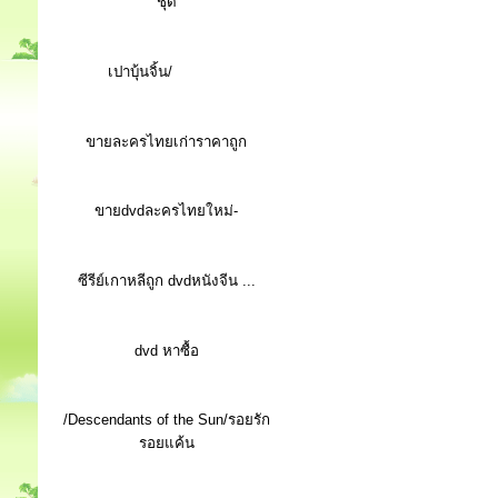
ชุด
เปาบุ้นจิ้น/
ขายละครไทยเก่าราคาถูก
ขายdvdละครไทยใหม่-
ซีรีย์เกาหลีถูก dvdหนังจีน ...
d
vd หาซื้อ
/Descendants of the Sun/รอยรัก
รอยแค้น