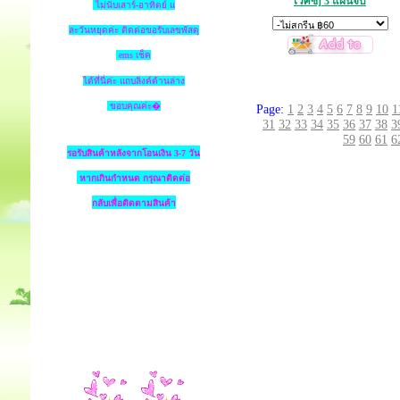
เวศซ์] 3 แผ่นจบ
ไม่นับเสาร์-อาทิตย์ แ
ละวันหยุดค่ะ ติดต่อขอรับเลขพัสดุ
ems เช็ค
ได้ที่นี่ค่ะ แถบลิงค์ด้านล่าง
ขอบคุณค่ะ�
Page:
1
2
3
4
5
6
7
8
9
10
1
31
32
33
34
35
36
37
38
3
59
60
61
6
รอรับสินค้าหลังจากโอนเงิน 3-7 วัน
หากเกินกำหนด
กรุณาติดต่อ
กลับเพื่อติดตามสินค้า