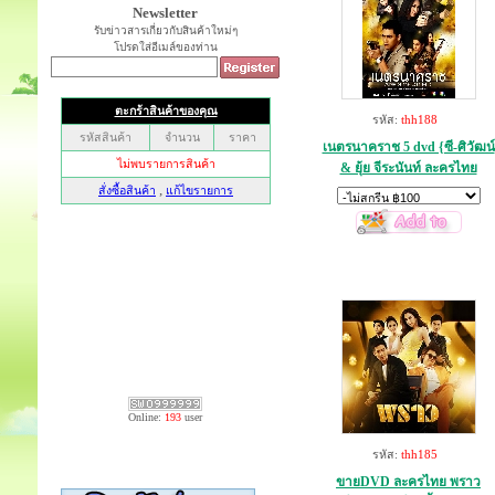
Newsletter
รับข่าวสารเกี่ยวกับสินค้าใหม่ๆ
โปรดใส่อีเมล์ของท่าน
รหัส:
thh188
เนตรนาคราช 5 dvd {ซี-ศิวัฒน์
& ยุ้ย จีระนันท์ ละครไทย
Online:
193
user
รหัส:
thh185
ขายDVD ละครไทย พราว