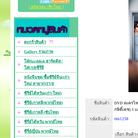
[ สมัครสมาชิกใหม่ ]
ตะกร้าสินค้า
Gallery รวมภาพ
ใส่Harddisk ฮาร์ดดิส /
ใส่USBซีรียื
หนังจีนชุด/ซื้อซีรีย์จีน(เก่า-
ใหม่ หายาก)TVB
ซีรีย์ไต้หวัน(เก่า-ใหม่)
ซีรีย์เกาหลี(พากษ์ไทย)
ชื่อสินค้า :
DVD ละครไทย :
กษิดิ์เดช) 3 
ซีรีย์เกาหลี (ซับไทย)
รหัสสินค้า :
thh1258
ซีรี่ย์ไต้หวัน พากย์ไทย
ซีรี่ย์ญี่ปุ่น พากษ์ไทย
เลือก
สินค้า