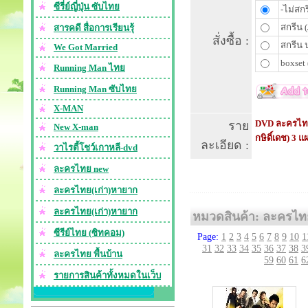
ซีรี่ย์ญี่ปุ่น ซับไทย
-ไม่สกร
สกรีน (
สารคดี สื่อการเรียนรุ้
สั่งซื้อ :
สกรีน 
We Got Married
boxset 
Running Man ไทย
Running Man ซับไทย
X-MAN
DVD ละครไทย :
ราย
New X-man
กษิดิ์เดช) 3 แ
ละเอียด :
วาไรตี้โชว์เกาหลี-dvd
ละครไทย new
ละครไทย(เก่า)หายาก
ละครไทย(เก่า)หายาก
หมวดสินค้า: ละครไท
ซีรีย์ไทย (ซิทคอม)
Page:
1
2
3
4
5
6
7
8
9
10
1
31
32
33
34
35
36
37
38
3
ละครไทย พื้นบ้าน
59
60
61
6
รายการสินค้าทั้งหมดในเว็บ