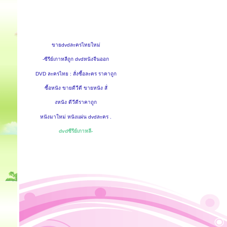
ขายdvdละครไทยใหม่
-ซีรีย์เกาหลีถูก dvdหนังจีนออก
DVD ละครไทย : สั่งซื้อละคร ราคาถูก
ซื้อหนัง ขายดีวีดี ขายหนัง สั่
งหนัง ดีวีดีราคาถูก
หนังมาใหม่ หนังแผ่น dvdละคร .
dvdซีรีย์เกาหลี-