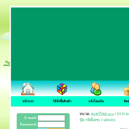
หน้าแรก
วิธีสั่งซื้อสินค้า
แจ้งโอนเงิน
ติด
หมวด:
ละครไทย new
/
DVD ละค
E-mail:
บุ๊ค กษิดิ์เดช) 3 แผ่นจบ
Password: