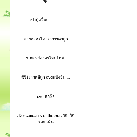
ชุด
เปาบุ้นจิ้น/
ขายละครไทยเก่าราคาถูก
ขายdvdละครไทยใหม่-
ซีรีย์เกาหลีถูก dvdหนังจีน ...
d
vd หาซื้อ
/Descendants of the Sun/รอยรัก
รอยแค้น