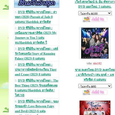
เวียร์-ศุกลวัฒน์ & อั้ม-พัชราภา
DVD ออกใหม่. 5 แผ่นจบ.
DVD ซีรีย์จีน (พากย์ไทย) : ล่า
1.
หยก (2026) Pursuit of Jade 8
แผ่นจบ/ Harddisk ฮาร์ดดิส
DVD ซีรีย์จีน (พากย์ไทย) :
2.
เหนือเมฆาชะตาลิขิต (2023) My
Journey to You 5 แผ่น
จบ/Harddisk ฮาร์ดดิส /ใ
DVD ซีรีย์จีน (พากย์ไทย) : เล่ห์
3.
รักวังคุนหนิง Story of Kunning
Palace (2023) 8 แผ่นจบ
รหัส:
thh182
DVD ซีรีย์จีน (พากย์ไทย) :
4.
ปรมาจารย์พยัคฆ์กระเรียน Tiger
ขาย ละครไทย-DVD ละครไทย
and Crane (2023) 8 แผ่นจบ
: มาลีเริงระบำ (สน ยุกต์ + แพ
ทริเซีย) 4 แผ่นจบ
DVD ซีรีย์จีน (พากย์ไทย) : The
5.
Best Thing (2025) รักเธอที่สุดเลย
6 แผ่นจบ//Harddisk ฮาร์ดดิส /
ใส่USB
DVD ซีรีย์จีน (พากย์ไทย) : ของ
6.
รักของข้า Love Between Fairy
and Devil (2022) 6 แผ่น