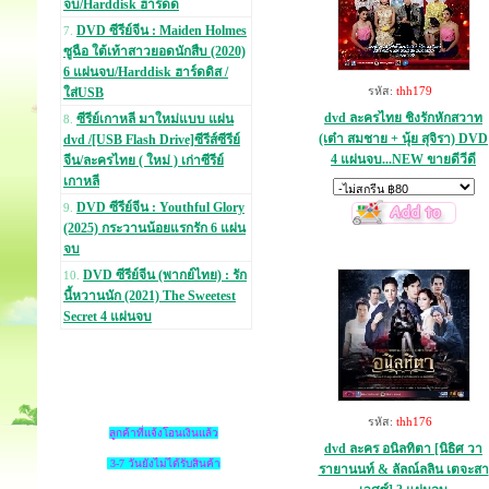
จบ/Harddisk ฮาร์ดด
DVD ซีรีย์จีน : Maiden Holmes
7.
ซูฉือ ใต้เท้าสาวยอดนักสืบ (2020)
6 แผ่นจบ/Harddisk ฮาร์ดดิส /
รหัส:
thh179
ใส่USB
dvd ละครไทย ชิงรักหักสวาท
ซีรีย์เกาหลี มาใหม่แบบ แผ่น
8.
(เต๋า สมชาย + นุ้ย สุจิรา) DVD
dvd /[USB Flash Drive]ซีรีส์ซีรีย์
4 แผ่นจบ...NEW ขายดีวีดี
จีน/ละครไทย ( ใหม่ ) เก่าซีรีย์
เกาหลี
DVD ซีรีย์จีน : Youthful Glory
9.
(2025) กระวานน้อยแรกรัก 6 แผ่น
จบ
DVD ซีรีย์จีน (พากย์ไทย) : รัก
10.
นี้หวานนัก (2021) The Sweetest
Secret 4 แผ่นจบ
รหัส:
thh176
ลูกค้าที่แจ้งโอนเงินแล้ว
dvd ละคร อนิลทิตา [นิธิศ วา
3-7 วันยังไม่ได้รับสินค้า
รายานนท์ & ลัลณ์ลลิน เตจะสา