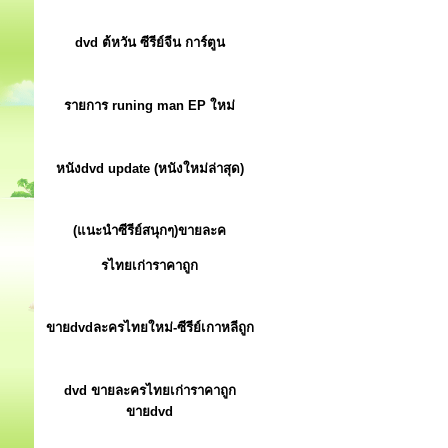
dvd ต้หวัน ซีรีย์จีน การ์ตูน
รายการ runing man EP ใหม่
หนังdvd update (หนังใหม่ล่าสุด)
(แนะนำซีรีย์สนุกๆ)ขายละค
รไทยเก่าราคาถูก
ขายdvdละครไทยใหม่-ซีรีย์เกาหลีถูก
dvd ขายละครไทยเก่าราคาถูก
ขายdvd