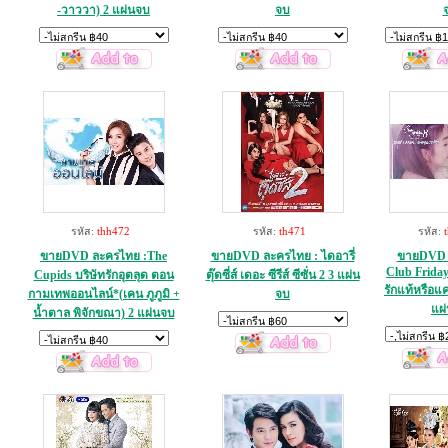
-วาววา) 2 แผ่นจบ
จบ
รหัส:
thh472
รหัส:
th471
รหัส:
ขายDVD ละครไทย :The
ขายDVD ละครไทย : ไดอารี่
ขายDVD 
Club Friday
Cupids บริษัทรักอุตลุด ตอน
ตุ๊ดซี่ส์ เดอะ ซีรีส์ ซีซั่น 2 3 แผ่น
รักแท้หรือแค
กามเทพออนไลน์*(เคน ภูภูมิ +
จบ
แผ
น้ำตาล พิจักขณา) 2 แผ่นจบ