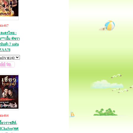
thh467
ละครไทย :
**(อั้ม พัชรา
รนันท์) 7 แผ่น
ZAA78
thh464
้ยวราชสีห์-
ChaSee(พศุ