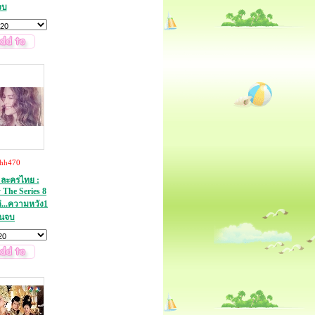
จบ
thh470
ละครไทย :
 The Series 8
่...ความหวัง1
่นจบ