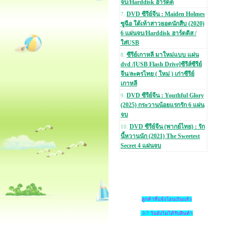
จบ/Harddisk ฮาร์ดด
DVD ซีรีย์จีน : Maiden Holmes
7.
ซูฉือ ใต้เท้าสาวยอดนักสืบ (2020)
6 แผ่นจบ/Harddisk ฮาร์ดดิส /
ใส่USB
ซีรีย์เกาหลี มาใหม่แบบ แผ่น
8.
dvd /[USB Flash Drive]ซีรีส์ซีรีย์
จีน/ละครไทย ( ใหม่ ) เก่าซีรีย์
เกาหลี
DVD ซีรีย์จีน : Youthful Glory
9.
(2025) กระวานน้อยแรกรัก 6 แผ่น
จบ
DVD ซีรีย์จีน (พากย์ไทย) : รัก
10.
นี้หวานนัก (2021) The Sweetest
Secret 4 แผ่นจบ
ลูกค้าที่แจ้งโอนเงินแล้ว
3-7 วันยังไม่ได้รับสินค้า