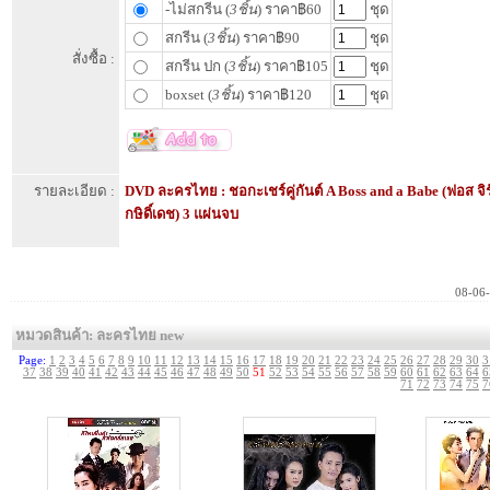
-ไม่สกรีน (
3ชิ้น
) ราคา฿60
ชุด
สกรีน (
3ชิ้น
) ราคา฿90
ชุด
สั่งซื้อ :
สกรีน ปก (
3ชิ้น
) ราคา฿105
ชุด
boxset (
3ชิ้น
) ราคา฿120
ชุด
รายละเอียด :
DVD ละครไทย : ชอกะเชร์คู่กันต์ A Boss and a Babe (ฟอส จิรั
กษิดิ์เดช) 3 แผ่นจบ
08-06
หมวดสินค้า: ละครไทย new
Page:
1
2
3
4
5
6
7
8
9
10
11
12
13
14
15
16
17
18
19
20
21
22
23
24
25
26
27
28
29
30
3
37
38
39
40
41
42
43
44
45
46
47
48
49
50
51
52
53
54
55
56
57
58
59
60
61
62
63
64
6
71
72
73
74
75
7