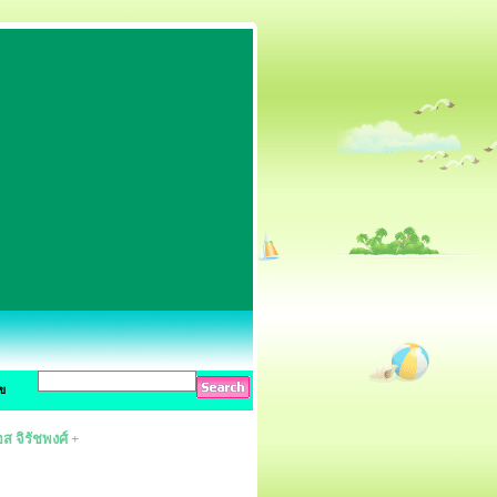
ข
ส จิรัชพงศ์ +