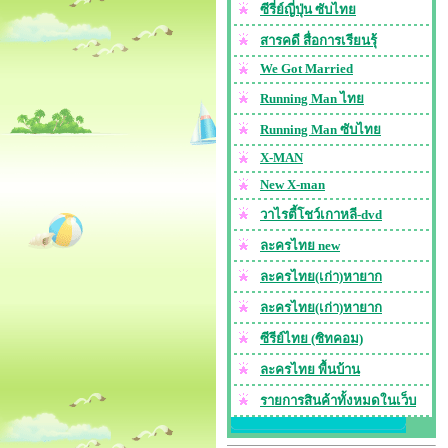
ซีรี่ย์ญี่ปุ่น ซับไทย
สารคดี สื่อการเรียนรุ้
We Got Married
Running Man ไทย
Running Man ซับไทย
X-MAN
New X-man
วาไรตี้โชว์เกาหลี-dvd
ละครไทย new
ละครไทย(เก่า)หายาก
ละครไทย(เก่า)หายาก
ซีรีย์ไทย (ซิทคอม)
ละครไทย พื้นบ้าน
รายการสินค้าทั้งหมดในเว็บ