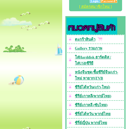
[ สมัครสมาชิกใหม่ ]
ตะกร้าสินค้า
Gallery รวมภาพ
ใส่Harddisk ฮาร์ดดิส /
ใส่USBซีรียื
หนังจีนชุด/ซื้อซีรีย์จีน(เก่า-
ใหม่ หายาก)TVB
ซีรีย์ไต้หวัน(เก่า-ใหม่)
ซีรีย์เกาหลี(พากษ์ไทย)
ซีรีย์เกาหลี (ซับไทย)
ซีรี่ย์ไต้หวัน พากย์ไทย
ซีรี่ย์ญี่ปุ่น พากษ์ไทย