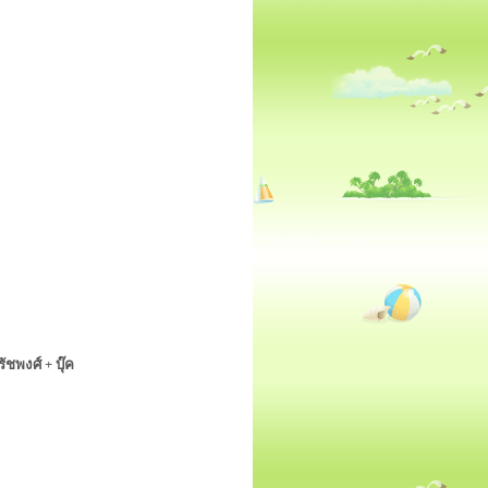
ชพงศ์ + บุ๊ค