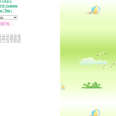
า )-(Ep.1-
DVD+5แผ่นจบ
 ( ใหม่ )
1
32
33
34
35
36
5
66
67
68
69
70
6
77
78
79
80
81