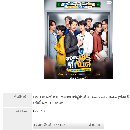
ชื่อสินค้า :
DVD ละครไทย : ชอกะเชร์คู่กันต์ A Boss and a Babe (ฟอส จิรั
กษิดิ์เดช) 3 แผ่นจบ
thh1258
รหัสสินค้า :
เลือก
สินค้า thh1258
จำนวน