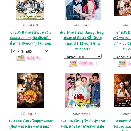
รหัส:
thh469
รหัส:
thh468
รหัส:
ขายDVD ละครไทย : ตะวัน
dvd-[ละครไทย]-Buang Hong -
ขายDVD 
ยอแสง 2017**(ป๋อ ณัฐวุฒิ +
บ่วงหงส์ คิมเบอร์ลี่ +จิรายุ
เพลิงพระนาง
น้ำตาล พิจักขณา) 4 แผ่นจบ
(ตอนที่ 1-12 จบ) 3 แผ่น
ภา + ยุ้ย จี
จบ**2017
จบ;Z
รหัส:
thh457
รหัส:
thh465
รหัส:
DVD ละครไทย-นักบุญทรงกลด
dvd ละครไทย ( ใหม่ ) คู่ซ่า รส
ขายdvd เขี
(มิกค์ ทองระย้า + กรีน อัษฏา
แซ่บ (เวียร์ ศุกลวัฒน์+มีน พีช
Khaew Rad