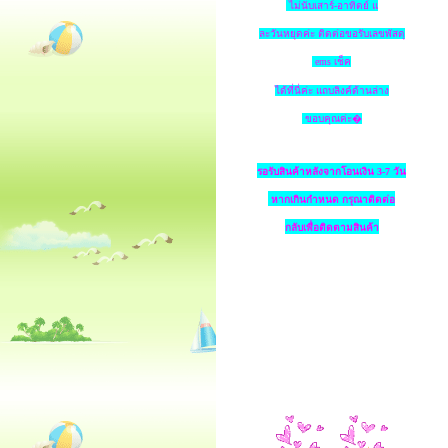
ไม่นับเสาร์-อาทิตย์ แ
ละวันหยุดค่ะ ติดต่อขอรับเลขพัสดุ
ems เช็ค
ได้ที่นี่ค่ะ แถบลิงค์ด้านล่าง
ขอบคุณค่ะ�
รอรับสินค้าหลังจากโอนเงิน 3-7 วัน
หากเกินกำหนด
กรุณาติดต่อ
กลับเพื่อติดตามสินค้า