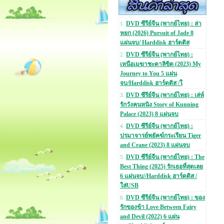
DVD ซีรีย์จีน (พากย์ไทย) : ล่า
1.
หยก (2026) Pursuit of Jade 8
แผ่นจบ/ Harddisk ฮาร์ดดิส
DVD ซีรีย์จีน (พากย์ไทย) :
2.
เหนือเมฆาชะตาลิขิต (2023) My
Journey to You 5 แผ่น
จบ/Harddisk ฮาร์ดดิส /ใ
DVD ซีรีย์จีน (พากย์ไทย) : เล่ห์
3.
รักวังคุนหนิง Story of Kunning
Palace (2023) 8 แผ่นจบ
DVD ซีรีย์จีน (พากย์ไทย) :
4.
ปรมาจารย์พยัคฆ์กระเรียน Tiger
and Crane (2023) 8 แผ่นจบ
DVD ซีรีย์จีน (พากย์ไทย) : The
5.
Best Thing (2025) รักเธอที่สุดเลย
6 แผ่นจบ//Harddisk ฮาร์ดดิส /
ใส่USB
DVD ซีรีย์จีน (พากย์ไทย) : ของ
6.
รักของข้า Love Between Fairy
and Devil (2022) 6 แผ่น