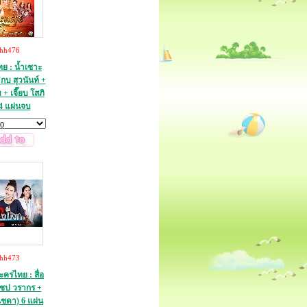
thh476
ย : น้ำเซาะ
กบ สุวนันท์ +
+ เจี๊ยบ โสภิ
4 แผ่นจบ
thh473
รไทย : สื่อ
ชป วรากร +
ิชดา) 6 แผ่น