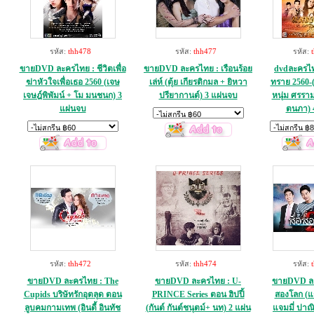
รหัส:
thh478
รหัส:
thh477
รหัส:
ขายDVD ละครไทย : ชีวิตเพื่อ
ขายDVD ละครไทย : เรือนร้อย
dvdละครไท
ฆ่าหัวใจเพื่อเธอ 2560 (เจษ
เล่ห์ (ตุ้ย เกียรติกมล + ยิหวา
ทราย 2560-(
เจษฎ์พิพัมน์ + โม มนชนก) 3
ปรียากานต์) 3 แผ่นจบ
หนุ่ม ศรราม 
แผ่นจบ
ตนภา) 
รหัส:
thh472
รหัส:
thh474
รหัส:
ขายDVD ละครไทย : The
ขายDVD ละครไทย : U-
ขายDVD ละค
Cupids บริษัทรักอุตลุด ตอน
PRINCE Series ตอน ฮิปปี้
สองโลก (แ
ลูบคมกามเทพ (อินดี้ อินทัช
(กันต์ กันต์ชนุตม์+ นท) 2 แผ่น
แจมมี่ ปาณ