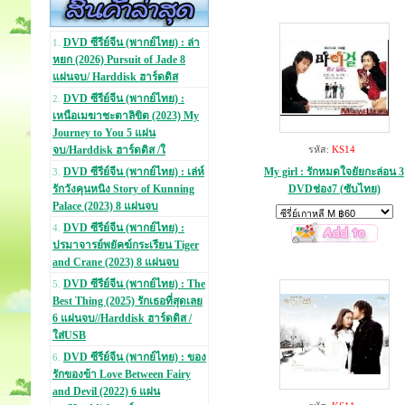
DVD ซีรีย์จีน (พากย์ไทย) : ล่า
1.
หยก (2026) Pursuit of Jade 8
แผ่นจบ/ Harddisk ฮาร์ดดิส
DVD ซีรีย์จีน (พากย์ไทย) :
2.
เหนือเมฆาชะตาลิขิต (2023) My
Journey to You 5 แผ่น
จบ/Harddisk ฮาร์ดดิส /ใ
รหัส:
KS14
My girl : รักหมดใจยัยกะล่อน 3
DVD ซีรีย์จีน (พากย์ไทย) : เล่ห์
3.
DVDช่อง7 (ซับไทย)
รักวังคุนหนิง Story of Kunning
Palace (2023) 8 แผ่นจบ
DVD ซีรีย์จีน (พากย์ไทย) :
4.
ปรมาจารย์พยัคฆ์กระเรียน Tiger
and Crane (2023) 8 แผ่นจบ
DVD ซีรีย์จีน (พากย์ไทย) : The
5.
Best Thing (2025) รักเธอที่สุดเลย
6 แผ่นจบ//Harddisk ฮาร์ดดิส /
ใส่USB
DVD ซีรีย์จีน (พากย์ไทย) : ของ
6.
รักของข้า Love Between Fairy
and Devil (2022) 6 แผ่น