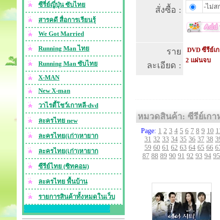
ซีรี่ย์ญี่ปุ่น ซับไทย
-ไม่สก
สั่งซื้อ :
สารคดี สื่อการเรียนรุ้
We Got Married
Running Man ไทย
DVD ซีรีย์เก
ราย
2 แผ่นจบ
Running Man ซับไทย
ละเอียด :
X-MAN
New X-man
วาไรตี้โชว์เกาหลี-dvd
หมวดสินค้า: ซีรีย์เกา
ละครไทย new
Page:
1
2
3
4
5
6
7
8
9
10
1
ละครไทย(เก่า)หายาก
31
32
33
34
35
36
37
38
3
59
60
61
62
63
64
65
66
6
ละครไทย(เก่า)หายาก
87
88
89
90
91
92
93
94
95
ซีรีย์ไทย (ซิทคอม)
ละครไทย พื้นบ้าน
รายการสินค้าทั้งหมดในเว็บ