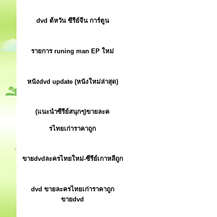
dvd ต้หวัน ซีรีย์จีน การ์ตูน
รายการ runing man EP ใหม่
หนังdvd update (หนังใหม่ล่าสุด)
(แนะนำซีรีย์สนุกๆ)ขายละค
รไทยเก่าราคาถูก
ขายdvdละครไทยใหม่-ซีรีย์เกาหลีถูก
dvd ขายละครไทยเก่าราคาถูก
ขายdvd