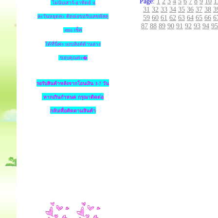
Page:
1
2
3
4
5
6
7
8
9
10
1
ไม่นับเสาร์-อาทิตย์ แ
31
32
33
34
35
36
37
38
3
ละวันหยุดค่ะ ติดต่อขอรับเลขพัสดุ
59
60
61
62
63
64
65
66
6
87
88
89
90
91
92
93
94
95
ems เช็ค
ได้ที่นี่ค่ะ แถบลิงค์ด้านล่าง
ขอบคุณค่ะ�
รอรับสินค้าหลังจากโอนเงิน 3-7 วัน
หากเกินกำหนด
กรุณาติดต่อ
กลับเพื่อติดตามสินค้า