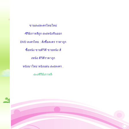
ขายdvdละครไทยใหม่
-ซีรีย์เกาหลีถูก dvdหนังจีนออก
DVD ละครไทย : สั่งซื้อละคร ราคาถูก
ซื้อหนัง ขายดีวีดี ขายหนัง สั่
งหนัง ดีวีดีราคาถูก
หนังมาใหม่ หนังแผ่น dvdละคร .
dvdซีรีย์เกาหลี-