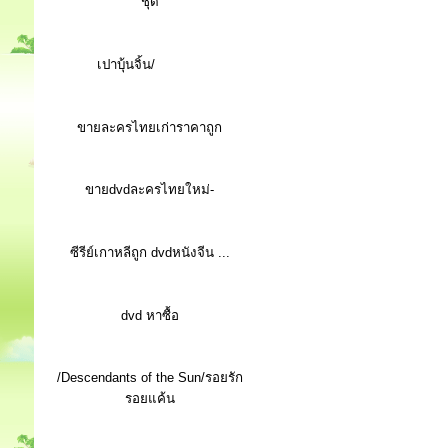
ชุด
เปาบุ้นจิ้น/
ขายละครไทยเก่าราคาถูก
ขายdvdละครไทยใหม่-
ซีรีย์เกาหลีถูก dvdหนังจีน ...
d
vd หาซื้อ
/Descendants of the Sun/รอยรัก
รอยแค้น