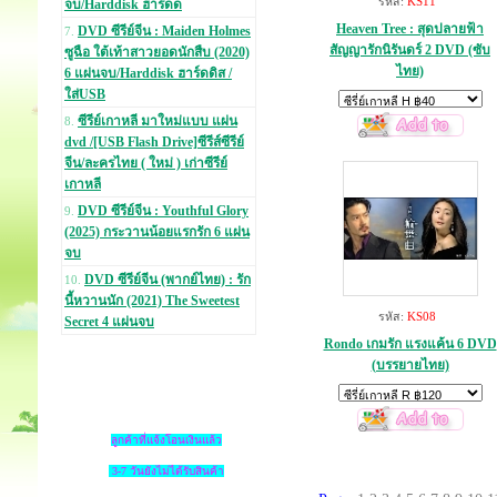
รหัส:
KS11
จบ/Harddisk ฮาร์ดด
Heaven Tree : สุดปลายฟ้า
DVD ซีรีย์จีน : Maiden Holmes
7.
สัญญารักนิรันดร์ 2 DVD (ซับ
ซูฉือ ใต้เท้าสาวยอดนักสืบ (2020)
ไทย)
6 แผ่นจบ/Harddisk ฮาร์ดดิส /
ใส่USB
ซีรีย์เกาหลี มาใหม่แบบ แผ่น
8.
dvd /[USB Flash Drive]ซีรีส์ซีรีย์
จีน/ละครไทย ( ใหม่ ) เก่าซีรีย์
เกาหลี
DVD ซีรีย์จีน : Youthful Glory
9.
(2025) กระวานน้อยแรกรัก 6 แผ่น
จบ
DVD ซีรีย์จีน (พากย์ไทย) : รัก
10.
นี้หวานนัก (2021) The Sweetest
รหัส:
KS08
Secret 4 แผ่นจบ
Rondo เกมรัก แรงแค้น 6 DVD
(บรรยายไทย)
ลูกค้าที่แจ้งโอนเงินแล้ว
3-7 วันยังไม่ได้รับสินค้า