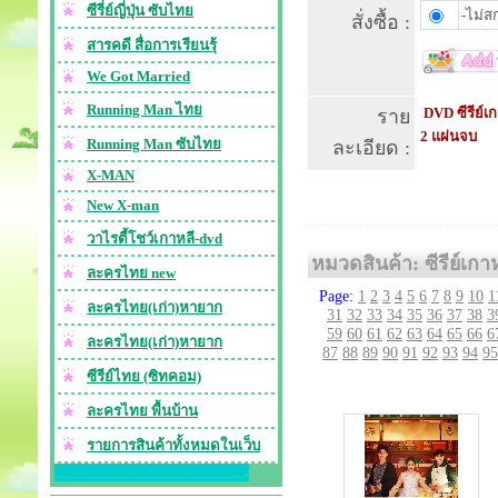
ซีรี่ย์ญี่ปุ่น ซับไทย
-ไม่สก
สั่งซื้อ :
สารคดี สื่อการเรียนรุ้
We Got Married
Running Man ไทย
DVD ซีรีย์เก
ราย
2 แผ่นจบ
Running Man ซับไทย
ละเอียด :
X-MAN
New X-man
วาไรตี้โชว์เกาหลี-dvd
หมวดสินค้า: ซีรีย์เกา
ละครไทย new
Page:
1
2
3
4
5
6
7
8
9
10
1
ละครไทย(เก่า)หายาก
31
32
33
34
35
36
37
38
3
59
60
61
62
63
64
65
66
6
ละครไทย(เก่า)หายาก
87
88
89
90
91
92
93
94
95
ซีรีย์ไทย (ซิทคอม)
ละครไทย พื้นบ้าน
รายการสินค้าทั้งหมดในเว็บ