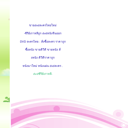
ขายdvdละครไทยใหม่
-ซีรีย์เกาหลีถูก dvdหนังจีนออก
DVD ละครไทย : สั่งซื้อละคร ราคาถูก
ซื้อหนัง ขายดีวีดี ขายหนัง สั่
งหนัง ดีวีดีราคาถูก
หนังมาใหม่ หนังแผ่น dvdละคร .
dvdซีรีย์เกาหลี-