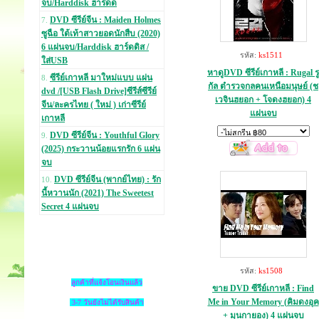
จบ/Harddisk ฮาร์ดด
DVD ซีรีย์จีน : Maiden Holmes
7.
ซูฉือ ใต้เท้าสาวยอดนักสืบ (2020)
6 แผ่นจบ/Harddisk ฮาร์ดดิส /
รหัส:
ks1511
ใส่USB
หาดูDVD ซีรีย์เกาหลี : Rugal รู
ซีรีย์เกาหลี มาใหม่แบบ แผ่น
8.
กัล ตำรวจกลคนเหนือมนุษย์ (ช
dvd /[USB Flash Drive]ซีรีส์ซีรีย์
เวจินฮยอก + โจดงฮยอก) 4
จีน/ละครไทย ( ใหม่ ) เก่าซีรีย์
แผ่นจบ
เกาหลี
DVD ซีรีย์จีน : Youthful Glory
9.
(2025) กระวานน้อยแรกรัก 6 แผ่น
จบ
DVD ซีรีย์จีน (พากย์ไทย) : รัก
10.
นี้หวานนัก (2021) The Sweetest
Secret 4 แผ่นจบ
รหัส:
ks1508
ลูกค้าที่แจ้งโอนเงินแล้ว
ขาย DVD ซีรีย์เกาหลี : Find
Me in Your Memory (คิมดงอุค
3-7 วันยังไม่ได้รับสินค้า
+ มุนกายอง) 4 แผ่นจบ