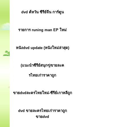
dvd ต้หวัน ซีรีย์จีน การ์ตูน
รายการ runing man EP ใหม่
หนังdvd update (หนังใหม่ล่าสุด)
(แนะนำซีรีย์สนุกๆ)ขายละค
รไทยเก่าราคาถูก
ขายdvdละครไทยใหม่-ซีรีย์เกาหลีถูก
dvd ขายละครไทยเก่าราคาถูก
ขายdvd