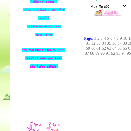
ไม่นับเสาร์-อาทิตย์ แ
ละวันหยุดค่ะ ติดต่อขอรับเลขพัสดุ
ems เช็ค
ได้ที่นี่ค่ะ แถบลิงค์ด้านล่าง
ขอบคุณค่ะ�
Page:
1
2
3
4
5
6
7
8
9
10
1
31
32
33
34
35
36
37
38
3
59
60
61
62
63
64
65
66
6
รอรับสินค้าหลังจากโอนเงิน 3-7 วัน
87
88
89
90
91
92
93
94
95
หากเกินกำหนด
กรุณาติดต่อ
กลับเพื่อติดตามสินค้า