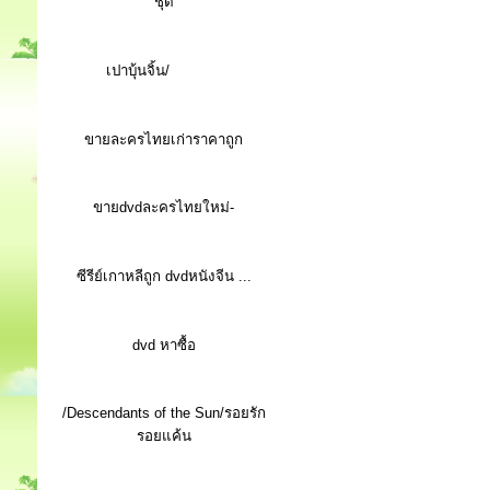
ชุด
เปาบุ้นจิ้น/
ขายละครไทยเก่าราคาถูก
ขายdvdละครไทยใหม่-
ซีรีย์เกาหลีถูก dvdหนังจีน ...
d
vd หาซื้อ
/Descendants of the Sun/รอยรัก
รอยแค้น