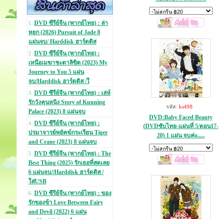
DVD ซีรีย์จีน (พากย์ไทย) : ล่า
1.
หยก (2026) Pursuit of Jade 8
แผ่นจบ/ Harddisk ฮาร์ดดิส
DVD ซีรีย์จีน (พากย์ไทย) :
2.
เหนือเมฆาชะตาลิขิต (2023) My
Journey to You 5 แผ่น
จบ/Harddisk ฮาร์ดดิส /ใ
DVD ซีรีย์จีน (พากย์ไทย) : เล่ห์
3.
รักวังคุนหนิง Story of Kunning
รหัส:
ks498
Palace (2023) 8 แผ่นจบ
DVD:Baby Faced Beauty
DVD ซีรีย์จีน (พากย์ไทย) :
4.
(DVDซับไทย-แผ่นที่ 5/ตอน17-
ปรมาจารย์พยัคฆ์กระเรียน Tiger
20) 1 แผ่น จบค่ะ.....
and Crane (2023) 8 แผ่นจบ
DVD ซีรีย์จีน (พากย์ไทย) : The
5.
Best Thing (2025) รักเธอที่สุดเลย
6 แผ่นจบ//Harddisk ฮาร์ดดิส /
ใส่USB
DVD ซีรีย์จีน (พากย์ไทย) : ของ
6.
รักของข้า Love Between Fairy
and Devil (2022) 6 แผ่น