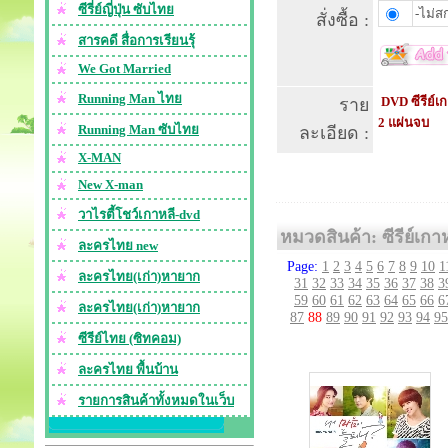
ซีรี่ย์ญี่ปุ่น ซับไทย
-ไม่สก
สั่งซื้อ :
สารคดี สื่อการเรียนรุ้
We Got Married
Running Man ไทย
DVD ซีรีย์เก
ราย
2 แผ่นจบ
Running Man ซับไทย
ละเอียด :
X-MAN
New X-man
วาไรตี้โชว์เกาหลี-dvd
หมวดสินค้า: ซีรีย์เกา
ละครไทย new
Page:
1
2
3
4
5
6
7
8
9
10
1
ละครไทย(เก่า)หายาก
31
32
33
34
35
36
37
38
3
59
60
61
62
63
64
65
66
6
ละครไทย(เก่า)หายาก
87
88
89
90
91
92
93
94
95
ซีรีย์ไทย (ซิทคอม)
ละครไทย พื้นบ้าน
รายการสินค้าทั้งหมดในเว็บ