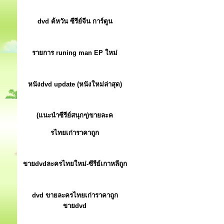
dvd ต้หวัน ซีรีย์จีน การ์ตูน
รายการ runing man EP ใหม่
หนังdvd update (หนังใหม่ล่าสุด)
(แนะนำซีรีย์สนุกๆ)ขายละค
รไทยเก่าราคาถูก
ขายdvdละครไทยใหม่-ซีรีย์เกาหลีถูก
dvd ขายละครไทยเก่าราคาถูก
ขายdvd