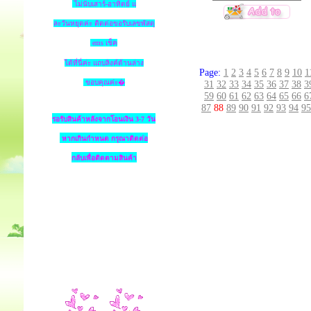
ไม่นับเสาร์-อาทิตย์ แ
ละวันหยุดค่ะ ติดต่อขอรับเลขพัสดุ
ems เช็ค
ได้ที่นี่ค่ะ แถบลิงค์ด้านล่าง
Page:
1
2
3
4
5
6
7
8
9
10
1
ขอบคุณค่ะ�
31
32
33
34
35
36
37
38
3
59
60
61
62
63
64
65
66
6
87
88
89
90
91
92
93
94
95
รอรับสินค้าหลังจากโอนเงิน 3-7 วัน
หากเกินกำหนด
กรุณาติดต่อ
กลับเพื่อติดตามสินค้า