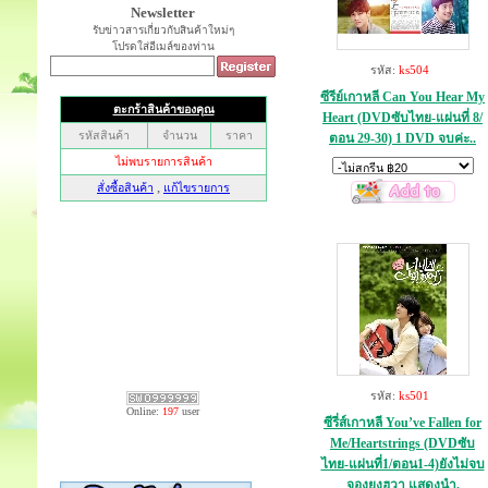
Newsletter
รับข่าวสารเกี่ยวกับสินค้าใหม่ๆ
โปรดใส่อีเมล์ของท่าน
รหัส:
ks504
ซีรีย์เกาหลี Can You Hear My
Heart (DVDซับไทย-แผ่นที่ 8/
ตอน 29-30) 1 DVD จบค่ะ..
รหัส:
ks501
Online:
197
user
ซีรี่ส์เกาหลี You’ve Fallen for
Me/Heartstrings (DVDซับ
ไทย-แผ่นที่1/ตอน1-4)ยังไม่จบ
จองยงฮวา แสดงนำ.