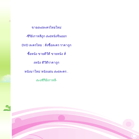
ขายdvdละครไทยใหม่
-ซีรีย์เกาหลีถูก dvdหนังจีนออก
DVD ละครไทย : สั่งซื้อละคร ราคาถูก
ซื้อหนัง ขายดีวีดี ขายหนัง สั่
งหนัง ดีวีดีราคาถูก
หนังมาใหม่ หนังแผ่น dvdละคร .
dvdซีรีย์เกาหลี-