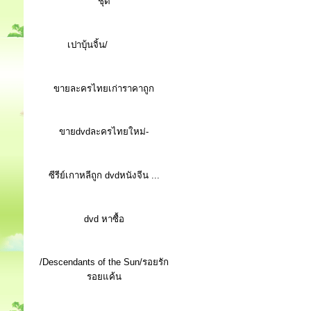
ชุด
เปาบุ้นจิ้น/
ขายละครไทยเก่าราคาถูก
ขายdvdละครไทยใหม่-
ซีรีย์เกาหลีถูก dvdหนังจีน ...
d
vd หาซื้อ
/Descendants of the Sun/รอยรัก
รอยแค้น