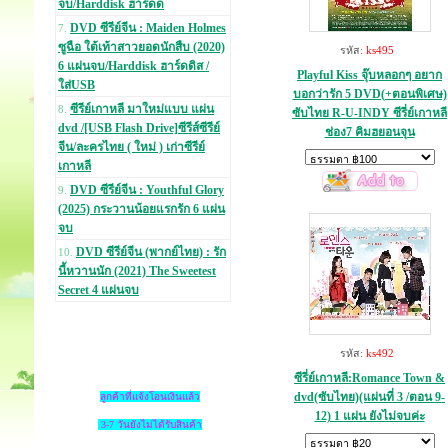
จบ/Harddisk ฮาร์ดด
DVD ซีรีย์จีน : Maiden Holmes
7.
ซูฉือ ใต้เท้าสาวยอดนักสืบ (2020)
รหัส:
ks495
6 แผ่นจบ/Harddisk ฮาร์ดดิส /
Playful Kiss จุ๊บหลอกๆ อยาก
ใส่USB
บอกว่ารัก 5 DVD(+ตอนพิเศษ)
ซีรีย์เกาหลี มาใหม่แบบ แผ่น
8.
ซับไทย R-U-INDY ซีรี่ย์เกาหลี
dvd /[USB Flash Drive]ซีรีส์ซีรีย์
ช่อง7 คิมฮยอนจุน
จีน/ละครไทย ( ใหม่ ) เก่าซีรีย์
เกาหลี
DVD ซีรีย์จีน : Youthful Glory
9.
(2025) กระวานน้อยแรกรัก 6 แผ่น
จบ
DVD ซีรีย์จีน (พากย์ไทย) : รัก
10.
นี้หวานนัก (2021) The Sweetest
Secret 4 แผ่นจบ
รหัส:
ks492
ซีรี่ย์เกาหลี:Romance Town &
dvd(ซับไทย)(แผ่นที่ 3 /ตอน 9-
ลูกค้าที่แจ้งโอนเงินแล้ว
12) 1 แผ่น ยังไม่จบค่ะ
3-7 วันยังไม่ได้รับสินค้า