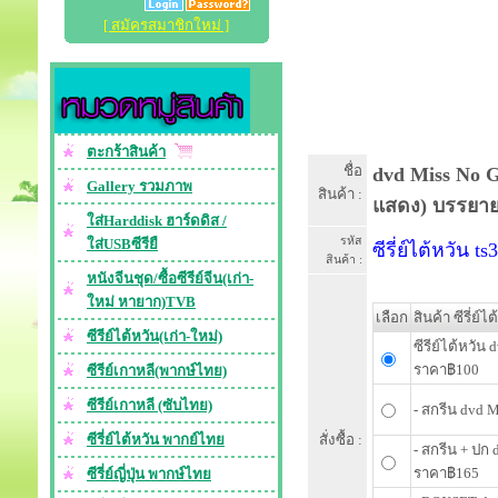
[ สมัครสมาชิกใหม่ ]
ตะกร้าสินค้า
ชื่อ
dvd Miss No G
Gallery รวมภาพ
สินค้า :
แสดง) บรรยาย
ใส่Harddisk ฮาร์ดดิส /
รหัส
ใส่USBซีรียื
ซีรี่ย์ไต้หวัน ts
สินค้า :
หนังจีนชุด/ซื้อซีรีย์จีน(เก่า-
ใหม่ หายาก)TVB
เลือก
สินค้า ซีรี่ย์ไ
ซีรีย์ไต้หวัน(เก่า-ใหม่)
ซีรีย์ไต้หวั
ราคา฿100
ซีรีย์เกาหลี(พากษ์ไทย)
ซีรีย์เกาหลี (ซับไทย)
- สกรีน dvd 
ซีรี่ย์ไต้หวัน พากย์ไทย
สั่งซื้อ :
- สกรีน + ปก
ราคา฿165
ซีรี่ย์ญี่ปุ่น พากษ์ไทย