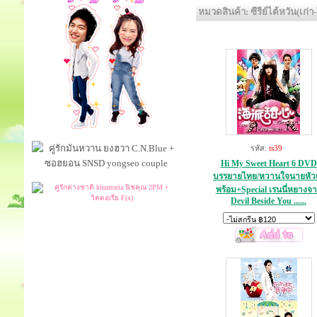
หมวดสินค้า: ซีรีย์ไต้หวัน(เก่า
รหัส:
ts39
Hi My Sweet Heart 6 DVD
บรรยายไทย/หวานใจนายหัว
พร้อม+Special เรนนี่หยางจ
Devil Beside You ......