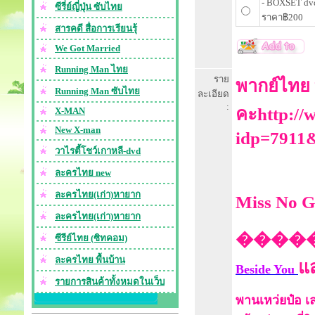
- BOXSET dvd
ซีรี่ย์ญี่ปุ่น ซับไทย
ราคา฿200
สารคดี สื่อการเรียนรุ้
We Got Married
Running Man ไทย
ราย
พากย์ไทย ที
Running Man ซับไทย
ละเอียด
:
คะhttp://
X-MAN
New X-man
idp=7911
วาไรตี้โชว์เกาหลี-dvd
ละครไทย new
ละครไทย(เก่า)หายาก
Miss No G
ละครไทย(เก่า)หายาก
�����
ซีรีย์ไทย (ซิทคอม)
ละครไทย พื้นบ้าน
แ
Beside You
รายการสินค้าทั้งหมดในเว็บ
พานเหว่ยป๋อ เล