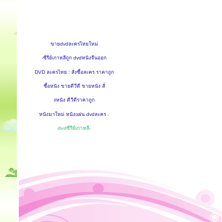
ขายdvdละครไทยใหม่
-ซีรีย์เกาหลีถูก dvdหนังจีนออก
DVD ละครไทย : สั่งซื้อละคร ราคาถูก
ซื้อหนัง ขายดีวีดี ขายหนัง สั่
งหนัง ดีวีดีราคาถูก
หนังมาใหม่ หนังแผ่น dvdละคร .
dvdซีรีย์เกาหลี-