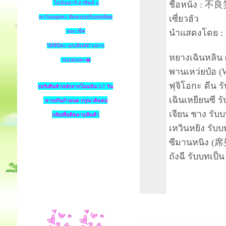
ชื่อหนัง : 不良笑
ไม่นับเสาร์-อาทิตย์ แ
เซี่ยวฮัว
ละวันหยุดค่ะ ติดต่อขอรับเลขพัสดุ
นำแสดงโดย :
ems เช็ค
ได้ที่นี่ค่ะ แถบลิงค์ด้านล่าง
หยางเฉินหลิน 
ขอบคุณค่ะ�
พานเหว่ยป๋อ (
ฟุจิโอกะ ดีน 
รอรับสินค้าหลังจากโอนเงิน 3-7 วัน
เฉินเหยียนซี ร
หากเกินกำหนด
กรุณาติดต่อ
เจียน ชาง รับ
กลับเพื่อติดตามสินค้า
เหวินหยิง รับ
ซีมานหนิง (席
ถังฉี รับบทเป