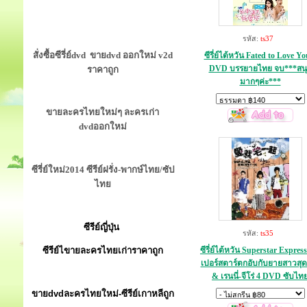
รหัส:
ts37
สั่งซื้อซีรี่ย์dvd ขายdvd ออกใหม่ v2d
ซีรี่ย์ไต้หวัน Fated to Love Yo
DVD บรรยายไทย จบ***สนุ
ราคาถูก
มากๆค่ะ***
ขายละครไทยใหม่ๆ ละครเก่า
dvdออกใหม่
ซีรี่ย์ใหม่2014 ซีรีย์ฝรั่ง-พากษ์ไทย/ซัป
ไทย
ซีรีย์ญี่ปุ่น
รหัส:
ts35
ซีรีย์ไขายละครไทยเก่าราคาถูก
ซีรี่ย์ไต้หวัน Superstar Express
เปอร์สตาร์ตกอับกับยายสาวสุ
& เรนนี่-จีโร่ 4 DVD ซับไท
ขายdvdละครไทยใหม่-ซีรีย์เกาหลีถูก