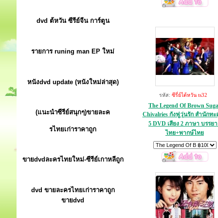
dvd ต้หวัน ซีรีย์จีน การ์ตูน
รายการ runing man EP ใหม่
หนังdvd update (หนังใหม่ล่าสุด)
รหัส:
ซีรี่ย์ไต้หวัน ts32
The Legend Of Brown Sug
(แนะนำซีรีย์สนุกๆ)ขายละค
Chivalries กังฟูวุ่นรัก สำนักทะล
5 DVD เสียง 2 ภาษา บรรย
รไทยเก่าราคาถูก
ไทย+พากษ์ไทย
ขายdvdละครไทยใหม่-ซีรีย์เกาหลีถูก
dvd ขายละครไทยเก่าราคาถูก
ขายdvd