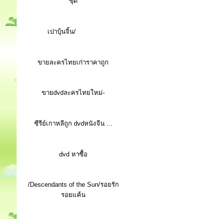
ชุด
เปาบุ้นจิ้น/
ขายละครไทยเก่าราคาถูก
ขายdvdละครไทยใหม่-
ซีรีย์เกาหลีถูก dvdหนังจีน ...
d
vd หาซื้อ
/Descendants of the Sun/รอยรัก
รอยแค้น