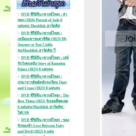
DVD ซีรีย์จีน (พากย์ไทย) : ล่า
1.
หยก (2026) Pursuit of Jade 8
แผ่นจบ/ Harddisk ฮาร์ดดิส
DVD ซีรีย์จีน (พากย์ไทย) :
2.
เหนือเมฆาชะตาลิขิต (2023) My
Journey to You 5 แผ่น
จบ/Harddisk ฮาร์ดดิส /ใ
DVD ซีรีย์จีน (พากย์ไทย) : เล่ห์
3.
รักวังคุนหนิง Story of Kunning
Palace (2023) 8 แผ่นจบ
DVD ซีรีย์จีน (พากย์ไทย) :
4.
ปรมาจารย์พยัคฆ์กระเรียน Tiger
and Crane (2023) 8 แผ่นจบ
DVD ซีรีย์จีน (พากย์ไทย) : The
5.
Best Thing (2025) รักเธอที่สุดเลย
6 แผ่นจบ//Harddisk ฮาร์ดดิส /
ใส่USB
DVD ซีรีย์จีน (พากย์ไทย) : ของ
6.
รักของข้า Love Between Fairy
and Devil (2022) 6 แผ่น