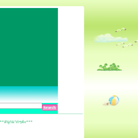
บ***สนุกมากๆค่ะ***