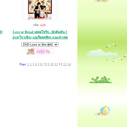
รหัส:
ts26
VD
Love or Bread เผลอใจรัก...นักต้มตุ๋น 3
dvd(โจวเฉิน+แอเรียลหลิน) แนะนำเลย
Page:
1
2
3
4
5
6
7
8
9
10
11
12
13
14