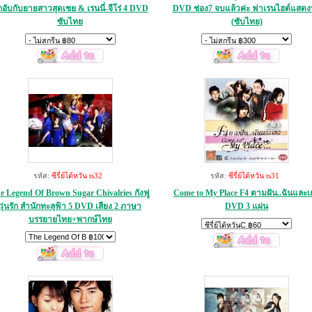
อับกับยายสาวสุดเชย & เรนนี่-จีโร่ 4 DVD
DVD ช่อง7 จบแล้วค่ะ ฟาเรนไฮต์แสด
ซับไทย
(ซับไทย)
รหัส:
ซีรี่ย์ไต้หวัน ts32
รหัส:
ซีรี่ย์ไต้หวัน ts31
e Legend Of Brown Sugar Chivalries กังฟู
Come to My Place F4 ตามฝัน..ฉันและเ
วุ่นรัก สำนักทะลุฟ้า 5 DVD เสียง 2 ภาษา
DVD 3 แผ่น
บรรยายไทย+พากษ์ไทย