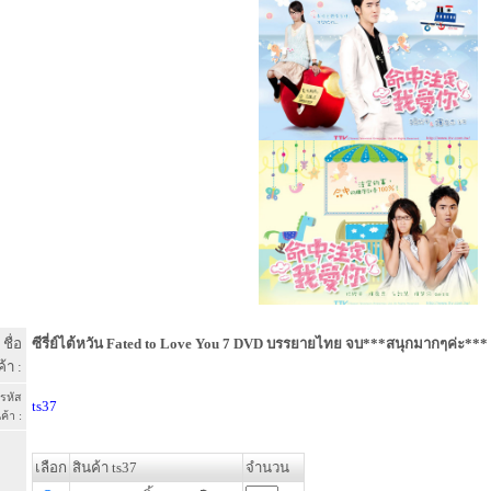
ชื่อ
ซีรี่ย์ไต้หวัน Fated to Love You 7 DVD บรรยายไทย จบ***สนุกมากๆค่ะ***
้า :
รหัส
ts37
ค้า :
เลือก
สินค้า ts37
จำนวน