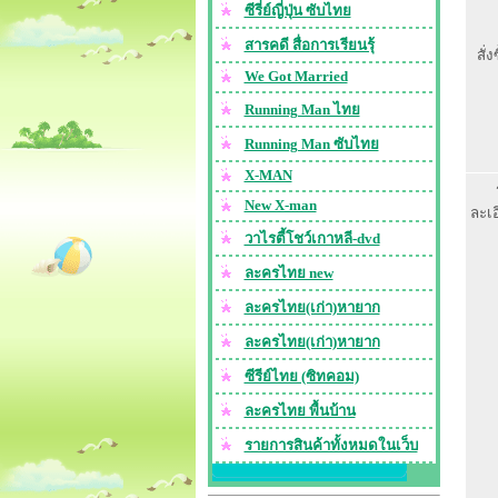
ซีรี่ย์ญี่ปุ่น ซับไทย
สารคดี สื่อการเรียนรุ้
สั่งซ
We Got Married
Running Man ไทย
Running Man ซับไทย
X-MAN
New X-man
ละเ
วาไรตี้โชว์เกาหลี-dvd
ละครไทย new
ละครไทย(เก่า)หายาก
ละครไทย(เก่า)หายาก
ซีรีย์ไทย (ซิทคอม)
ละครไทย พื้นบ้าน
รายการสินค้าทั้งหมดในเว็บ