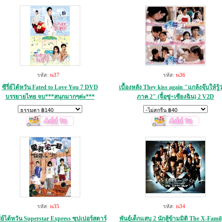
รหัส:
ts37
รหัส:
ts36
ซีรี่ย์ไต้หวัน Fated to Love You 7 DVD
เบื้องหลัง They kiss again "แกล้งจุ๊บให้รู้ว
บรรยายไทย จบ***สนุกมากๆค่ะ***
ภาค 2" (จื๋อซู่+เซียงฉิน) 2 V2D
รหัส:
ts35
รหัส:
ts34
รี่ย์ไต้หวัน Superstar Express ซุปเปอร์สตาร์
พันธุ์เด็กแสบ 2 นักสู้ข้ามมิติ The X-Famil