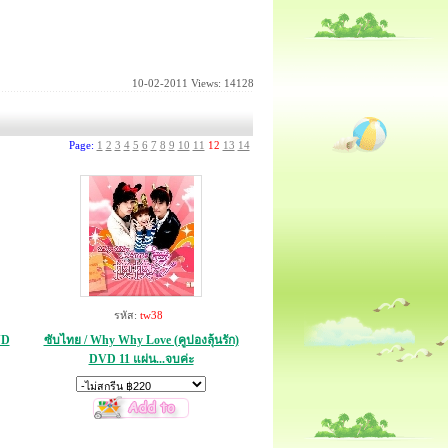
10-02-2011
Views: 14128
Page:
1
2
3
4
5
6
7
8
9
10
11
12
13
14
รหัส:
tw38
VD
ซับไทย / Why Why Love (คูปองลุ้นรัก)
DVD 11 แผ่น...จบค่ะ