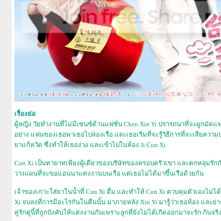
เรื่องย่อ
ผู้หญิง วัยทำงานที่ไม่มีเซนซ์ด้านแฟชั่น Chen Xin Yi ปรารถนาที่จะผูกมัด
อย่าง แฟนของเธอพาเธอไปล่องเรือ และเธอเริ่มที่จะรู้วิธีการที่จะเสียความบ
ยาแก้หวัด ซึ่งทำให้เธอง่วง และเข้าไปในห้อง Ji Cun Xi
Cun Xi เป็นทายาทเพียงผู้เดียวของบริษัทของครอบครัวเขา และตกหลุมร
วางแผนที่จะขอแอนนาแต่งงานบนเรือ แต่เธอไม่ได้มาขึ้นเรือด้วยกัน
เจ้าของเกาะใส่ยาในน้ำที่ Cun Xi ดื่ม และทำให้ Cun Xi ควบคุมตัวเองไม่ไ
Xi จบลงที่การมีอะไรกันในคืนนั้น มาภายหลัง Xin Yi มารู้ว่าเธอท้อง และย
คู่รักคู่นี้ที่ถูกบังคับให้แต่งงานกันเพราะลูกที่ยังไม่ได้เกิดออกมาจะรัก กันจริ