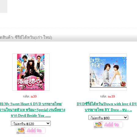
สินค้า: ซีรีย์ไต้หวัน(เก่า-ใหม่)
รหัส:
ts39
รหัส:
tw39
Hi My Sweet Heart 6 DVD บรรยายไทย/
DVDซีรี่ย์ไต้หวัน/Down with love 4 D
านใจนายหัวเห พร้อม+Special เรนนี่หยาง
บรรยายไทย BY Dora --จบ-- ..
จาก Devil Beside You ......