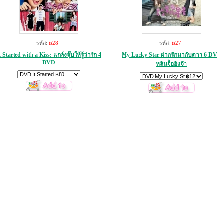
รหัส:
ts28
รหัส:
ts27
t Started with a Kiss: แกล้งจุ๊บให้รู้ว่ารัก 4
My Lucky Star ฝากรักมากับดาว 6 D
DVD
หลินจื้ออิงจ้า