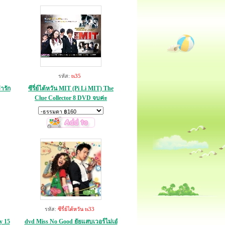
รหัส:
ts35
่ารัก
ซีรี่ย์ไต้หวัน MIT (Pi Li MIT) The
Clue Collector 8 DVD จบค่ะ
รหัส:
ซีรี่ย์ไต้หวัน ts33
y 15
dvd Miss No Good ยัยแสบเวอร์ไม่เอ๋