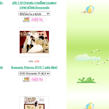
งนำ
อรัก 5 DVDจบค่ะ (เรนนี่หยางแสดง)
บรรยายไทย Dorastudio
รหัส:
ts30
ธอ
Romantic Princess DVD 7 แผ่น ช่อง3