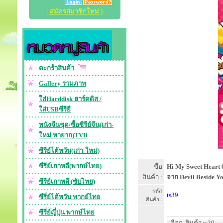
[ สมัครสมาชิกใหม่ ]
ตะกร้าสินค้า
Gallery รวมภาพ
ใส่Harddisk ฮาร์ดดิส /
ใส่USBซีรียื
หนังจีนชุด/ซื้อซีรีย์จีน(เก่า-
ใหม่ หายาก)TVB
ซีรีย์ไต้หวัน(เก่า-ใหม่)
ซีรีย์เกาหลี(พากษ์ไทย)
ชื่อ
Hi My Sweet Heart
สินค้า :
จาก Devil Beside You 
ซีรีย์เกาหลี (ซับไทย)
รหัส
ts39
ซีรี่ย์ไต้หวัน พากย์ไทย
สินค้า :
ซีรี่ย์ญี่ปุ่น พากษ์ไทย
เลือก
สินค้า ts39