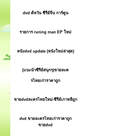
dvd ต้หวัน ซีรีย์จีน การ์ตูน
รายการ runing man EP ใหม่
หนังdvd update (หนังใหม่ล่าสุด)
(แนะนำซีรีย์สนุกๆ)ขายละค
รไทยเก่าราคาถูก
ขายdvdละครไทยใหม่-ซีรีย์เกาหลีถูก
dvd ขายละครไทยเก่าราคาถูก
ขายdvd