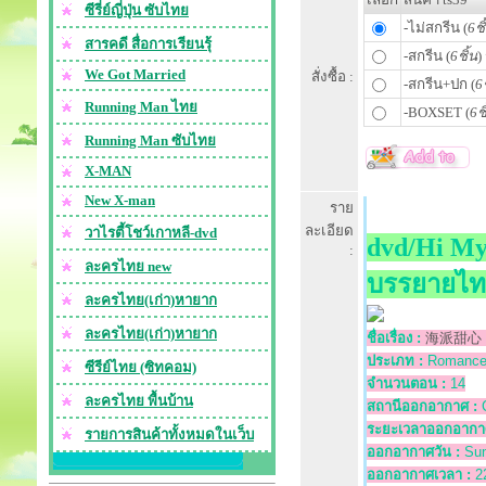
ซีรี่ย์ญี่ปุ่น ซับไทย
-ไม่สกรีน (
6ชิ
สารคดี สื่อการเรียนรุ้
-สกรีน (
6ชิ้น
)
We Got Married
สั่งซื้อ :
-สกรีน+ปก (
6ช
Running Man ไทย
-BOXSET (
6ชิ
Running Man ซับไทย
X-MAN
New X-man
ราย
ละเอียด
วาไรตี้โชว์เกาหลี-dvd
dvd/Hi My
:
ละครไทย new
บรรยายไท
ละครไทย(เก่า)หายาก
ละครไทย(เก่า)หายาก
ชื่อเรื่อง :
海派甜心 / H
ประเภท :
Romance
ซีรีย์ไทย (ซิทคอม)
จำนวนตอน :
14
ละครไทย พื้นบ้าน
สถานีออกอากาศ :
ระยะเวลาออกอากา
รายการสินค้าทั้งหมดในเว็บ
ออกอากาศวัน :
Su
ออกอากาศเวลา :
2