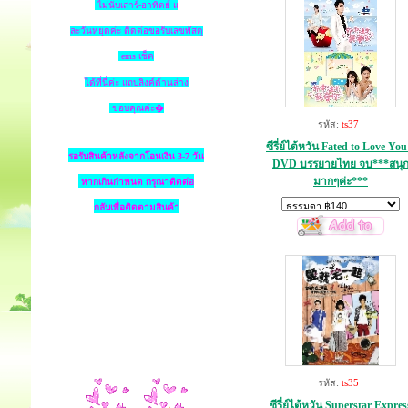
ไม่นับเสาร์-อาทิตย์ แ
ละวันหยุดค่ะ ติดต่อขอรับเลขพัสดุ
ems เช็ค
ได้ที่นี่ค่ะ แถบลิงค์ด้านล่าง
ขอบคุณค่ะ�
รหัส:
ts37
ซีรี่ย์ไต้หวัน Fated to Love You
รอรับสินค้าหลังจากโอนเงิน 3-7 วัน
DVD บรรยายไทย จบ***สนุ
มากๆค่ะ***
หากเกินกำหนด
กรุณาติดต่อ
กลับเพื่อติดตามสินค้า
รหัส:
ts35
ซีรี่ย์ไต้หวัน Superstar Expres