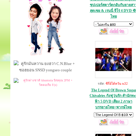
ซุปเปอร์สตาร์ตกอับกับยายสา
สุดเชย & เรนนี่-จีโร่ 4 DVD ซั
ไทย
รหัส:
ซีรี่ย์ไต้หวัน ts32
The Legend Of Brown Suga
Chivalries กังฟูวุ่นรัก สำนักทะ
ฟ้า 5 DVD เสียง 2 ภาษา
บรรยายไทย+พากษ์ไทย