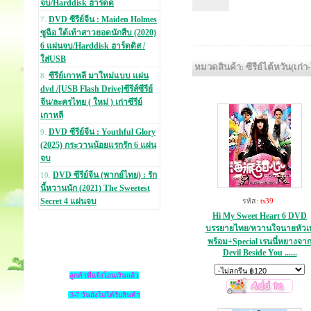
จบ/Harddisk ฮาร์ดด
DVD ซีรีย์จีน : Maiden Holmes
7.
ซูฉือ ใต้เท้าสาวยอดนักสืบ (2020)
6 แผ่นจบ/Harddisk ฮาร์ดดิส /
ใส่USB
หมวดสินค้า: ซีรีย์ไต้หวัน(เก่า
ซีรีย์เกาหลี มาใหม่แบบ แผ่น
8.
dvd /[USB Flash Drive]ซีรีส์ซีรีย์
จีน/ละครไทย ( ใหม่ ) เก่าซีรีย์
เกาหลี
DVD ซีรีย์จีน : Youthful Glory
9.
(2025) กระวานน้อยแรกรัก 6 แผ่น
จบ
DVD ซีรีย์จีน (พากย์ไทย) : รัก
10.
นี้หวานนัก (2021) The Sweetest
Secret 4 แผ่นจบ
รหัส:
ts39
Hi My Sweet Heart 6 DVD
บรรยายไทย/หวานใจนายหัวเ
พร้อม+Special เรนนี่หยางจา
Devil Beside You ......
ลูกค้าที่แจ้งโอนเงินแล้ว
3-7 วันยังไม่ได้รับสินค้า