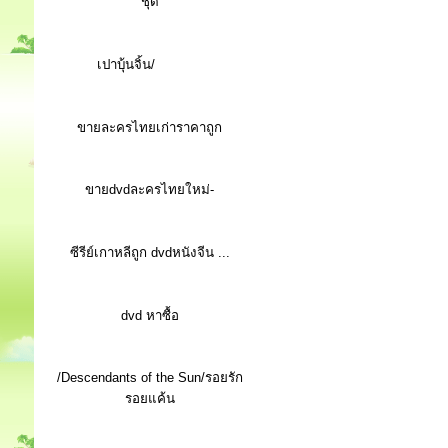
ชุด
เปาบุ้นจิ้น/
ขายละครไทยเก่าราคาถูก
ขายdvdละครไทยใหม่-
ซีรีย์เกาหลีถูก dvdหนังจีน ...
d
vd หาซื้อ
/Descendants of the Sun/รอยรัก
รอยแค้น