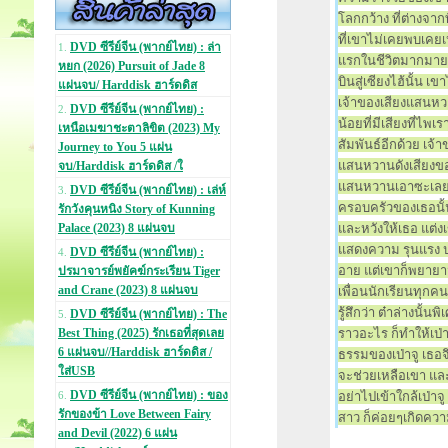
โลกกว้าง ที่ต่างจา
ที่เขาไม่เคยพบเคยเห
DVD ซีรีย์จีน (พากย์ไทย) : ล่า
1.
แรกในชีวิตมากมายหลา
หยก (2026) Pursuit of Jade 8
บินสู่เซียงไฮ้นั้น 
แผ่นจบ/ Harddisk ฮาร์ดดิส
เจ้าของเสียงแสนหวาน
DVD ซีรีย์จีน (พากย์ไทย) :
2.
น้อยที่มีเสียงที่ไพเ
เหนือเมฆาชะตาลิขิต (2023) My
สัมพันธ์อีกด้วย เจ้า
Journey to You 5 แผ่น
แสนหวานดังเสียงของเธ
จบ/Harddisk ฮาร์ดดิส /ใ
แสนหวานเอาซะเลย (ห
DVD ซีรีย์จีน (พากย์ไทย) : เล่ห์
3.
ครอบครัวของเธอนั้นม
รักวังคุนหนิง Story of Kunning
Palace (2023) 8 แผ่นจบ
และหวังให้เธอ แต่งเ
แสดงความ รุนแรง ป่า
DVD ซีรีย์จีน (พากย์ไทย) :
4.
อาย แต่เขาก็พยายามหา
ปรมาจารย์พยัคฆ์กระเรียน Tiger
and Crane (2023) 8 แผ่นจบ
เพื่อนนักเรียนทุกคนน
รู้สึกว่า ต๋าล่างนั้น
DVD ซีรีย์จีน (พากย์ไทย) : The
5.
Best Thing (2025) รักเธอที่สุดเลย
ราวอะไร ก็ทำให้เป่
6 แผ่นจบ//Harddisk ฮาร์ดดิส /
ธรรมของเป่าจู เธอจึง
ใส่USB
จะช่วยเหลือเขา และ
DVD ซีรีย์จีน (พากย์ไทย) : ของ
อย่าไปเข้าใกล้เป่าจ
6.
รักของข้า Love Between Fairy
สาว ก็ค่อยๆเกิดความร
and Devil (2022) 6 แผ่น