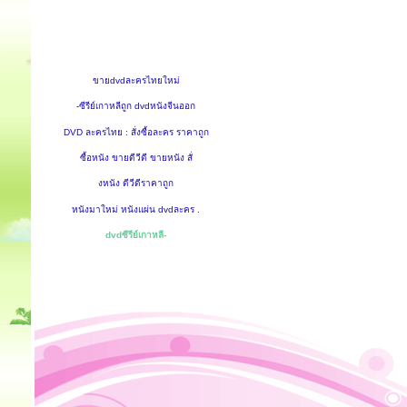
ขายdvdละครไทยใหม่
-ซีรีย์เกาหลีถูก dvdหนังจีนออก
DVD ละครไทย : สั่งซื้อละคร ราคาถูก
ซื้อหนัง ขายดีวีดี ขายหนัง สั่
งหนัง ดีวีดีราคาถูก
หนังมาใหม่ หนังแผ่น dvdละคร .
dvdซีรีย์เกาหลี-