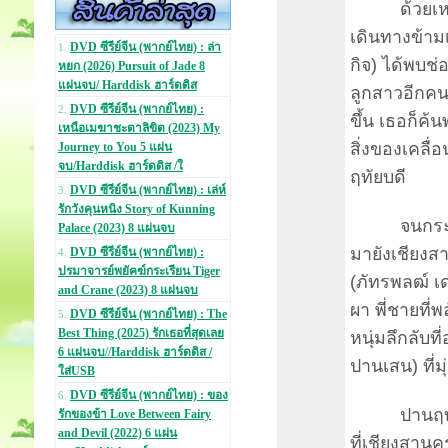
ด้วยเหตุแห่
เดินทางข้าม
DVD ซีรีย์จีน (พากย์ไทย) : ล่า
1.
กิจ) ได้พบช่
หยก (2026) Pursuit of Jade 8
แผ่นจบ/ Harddisk ฮาร์ดดิส
ลูกสาวอีกคน 
DVD ซีรีย์จีน (พากย์ไทย) :
2.
ขึ้น เธอก็ค้
เหนือเมฆาชะตาลิขิต (2023) My
สิ่งของเคลื่อ
Journey to You 5 แผ่น
จบ/Harddisk ฮาร์ดดิส /ใ
ฤทัยบดี
DVD ซีรีย์จีน (พากย์ไทย) : เล่ห์
3.
รักวังคุนหนิง Story of Kunning
จนกระทั่งเ
Palace (2023) 8 แผ่นจบ
มายังเชียงส
DVD ซีรีย์จีน (พากย์ไทย) :
4.
ปรมาจารย์พยัคฆ์กระเรียน Tiger
(ภัทรพลฒ์ เ
and Crane (2023) 8 แผ่นจบ
ผา พี่ชายที่
DVD ซีรีย์จีน (พากย์ไทย) : The
5.
Best Thing (2025) รักเธอที่สุดเลย
หนุ่มลึกลับท
6 แผ่นจบ//Harddisk ฮาร์ดดิส /
ปานเสน) ที่ม
ใส่USB
DVD ซีรีย์จีน (พากย์ไทย) : ของ
6.
ปานฤทัยจะต
รักของข้า Love Between Fairy
and Devil (2022) 6 แผ่น
ที่เชียงสาน