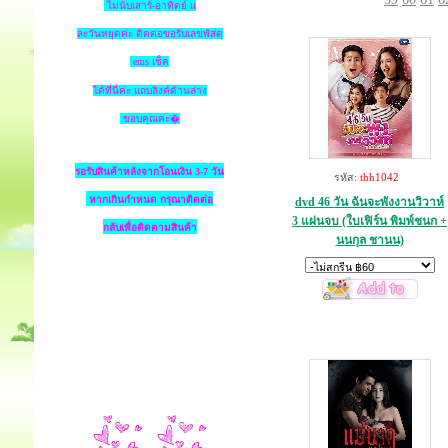
ไม่นับเสาร์-อาทิตย์ แ
ละวันหยุดค่ะ ติดต่อขอรับเลขพัสดุ
ems เช็ค
ได้ที่นี่ค่ะ แถบลิงค์ด้านล่าง
ขอบคุณค่ะ�
รอรับสินค้าหลังจากโอนเงิน 3-7 วัน
รหัส:
thh1042
หากเกินกำหนด
กรุณาติดต่อ
dvd 46 วัน ฉันจะพังงานวิวาห์
3 แผ่นจบ (ใบเฟิร์น พิมพ์ชนก +
กลับเพื่อติดตามสินค้า
นนกุล ชานน)