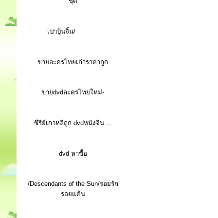
ชุด
เปาบุ้นจิ้น/
ขายละครไทยเก่าราคาถูก
ขายdvdละครไทยใหม่-
ซีรีย์เกาหลีถูก dvdหนังจีน ...
d
vd หาซื้อ
/Descendants of the Sun/รอยรัก
รอยแค้น