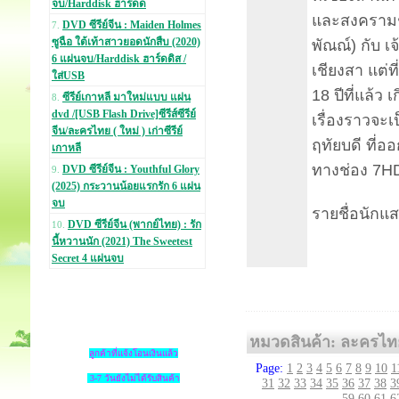
จบ/Harddisk ฮาร์ดด
และสงครามชิ
DVD ซีรีย์จีน : Maiden Holmes
7.
ซูฉือ ใต้เท้าสาวยอดนักสืบ (2020)
พัณณ์) กับ เ
6 แผ่นจบ/Harddisk ฮาร์ดดิส /
เชียงสา แต่ท
ใส่USB
18 ปีที่แล้ว
ซีรีย์เกาหลี มาใหม่แบบ แผ่น
8.
dvd /[USB Flash Drive]ซีรีส์ซีรีย์
เรื่องราวจะ
จีน/ละครไทย ( ใหม่ ) เก่าซีรีย์
ฤทัยบดี ที่อ
เกาหลี
ทางช่อง 7HD
DVD ซีรีย์จีน : Youthful Glory
9.
(2025) กระวานน้อยแรกรัก 6 แผ่น
จบ
รายชื่อนักแ
DVD ซีรีย์จีน (พากย์ไทย) : รัก
10.
นี้หวานนัก (2021) The Sweetest
Secret 4 แผ่นจบ
หมวดสินค้า: ละครไท
ลูกค้าที่แจ้งโอนเงินแล้ว
Page:
1
2
3
4
5
6
7
8
9
10
1
3-7 วันยังไม่ได้รับสินค้า
31
32
33
34
35
36
37
38
3
59
60
61
6