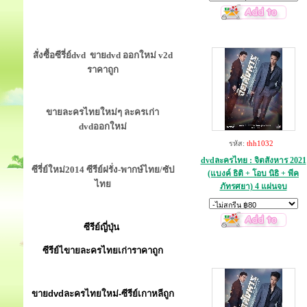
สั่งซื้อซีรี่ย์dvd ขายdvd ออกใหม่ v2d
ราคาถูก
ขายละครไทยใหม่ๆ ละครเก่า
dvdออกใหม่
รหัส:
thh1032
dvdละครไทย : จิตสังหาร 2021
ซีรี่ย์ใหม่2014 ซีรีย์ฝรั่ง-พากษ์ไทย/ซัป
(แบงค์ ธิติ + โอบ นิธิ + พีค
ไทย
ภัทรศยา) 4 แผ่นจบ
ซีรีย์ญี่ปุ่น
ซีรีย์ไขายละครไทยเก่าราคาถูก
ขายdvdละครไทยใหม่-ซีรีย์เกาหลีถูก