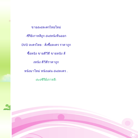
ขายdvdละครไทยใหม่
-ซีรีย์เกาหลีถูก dvdหนังจีนออก
DVD ละครไทย : สั่งซื้อละคร ราคาถูก
ซื้อหนัง ขายดีวีดี ขายหนัง สั่
งหนัง ดีวีดีราคาถูก
หนังมาใหม่ หนังแผ่น dvdละคร .
dvdซีรีย์เกาหลี-