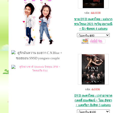
รหัส:
thh1038
ขาย DVD ละครไทย : แม่นาก
พระโขนง 2021 (ขวัญ อุษามณี
+ นิว ชัยพล) 4 แผ่นจบ
รหัส:
th1036
DVD ละครไทย : เวราอาฆาต
(เคลลี่ ธนะพัฒน์ + โอม อัชชา
+ แคทรียา อิงลิช) 5 แผ่นจบ