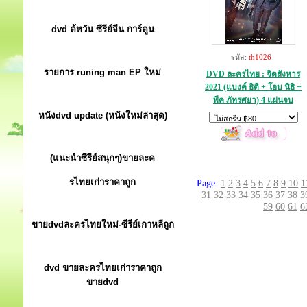
dvd ต้หวัน ซีรีย์จีน การ์ตูน
รหัส:
th1026
รายการ runing man EP ใหม่
DVD ละครไทย : จิตสังหาร
2021 (แบงค์ ธิติ + โอบ นิธิ +
พีค ภัทรศยา) 4 แผ่นจบ
หนังdvd update (หนังใหม่ล่าสุด)
(แนะนำซีรีย์สนุกๆ)ขายละค
รไทยเก่าราคาถูก
Page:
1
2
3
4
5
6
7
8
9
10
1
31
32
33
34
35
36
37
38
3
59
60
61
6
ขายdvdละครไทยใหม่-ซีรีย์เกาหลีถูก
dvd ขายละครไทยเก่าราคาถูก
ขายdvd