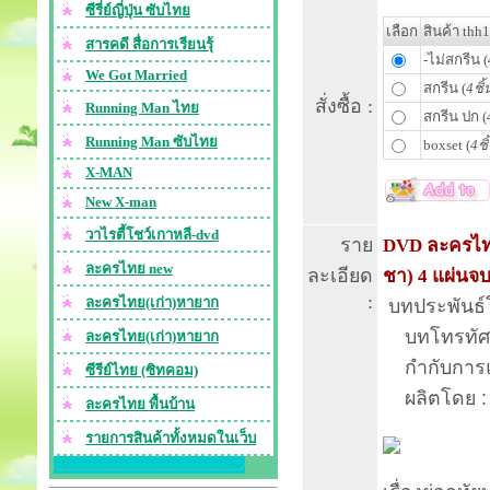
ซีรี่ย์ญี่ปุ่น ซับไทย
เลือก
สินค้า thh
สารคดี สื่อการเรียนรุ้
-ไม่สกรีน (
We Got Married
สกรีน (
4ชิ้
สั่งซื้อ :
Running Man ไทย
สกรีน ปก (
Running Man ซับไทย
boxset (
4ชิ
X-MAN
New X-man
วาไรตี้โชว์เกาหลี-dvd
ราย
DVD ละครไทย 
ละครไทย new
ละเอียด
ชา) 4 แผ่นจ
:
ละครไทย(เก่า)หายาก
บทประพันธ์โ
บทโทรทัศน์
ละครไทย(เก่า)หายาก
กำกับการแส
ซีรีย์ไทย (ซิทคอม)
ผลิตโดย : บร
ละครไทย พื้นบ้าน
รายการสินค้าทั้งหมดในเว็บ