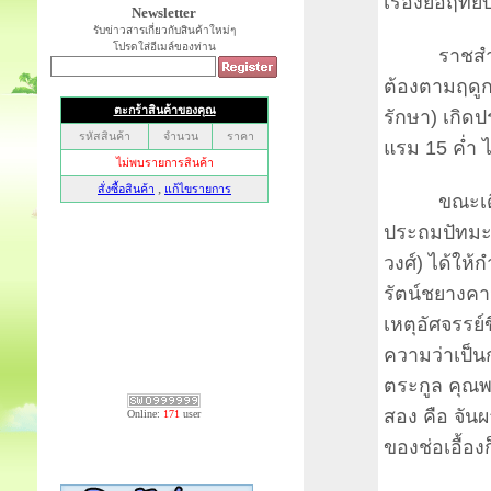
เรื่องย่อฤทั
Newsletter
รับข่าวสารเกี่ยวกับสินค้าใหม่ๆ
โปรดใส่อีเมล์ของท่าน
ราชสำนักเ
ต้องตามฤดูกา
รักษา) เกิด
แรม 15 ค่ำ ไ
ขณะเดียวกัน
ประถมปัทมะ
วงศ์) ได้ให้ก
รัตน์ชยางคาน
เหตุอัศจรรย์ข
ความว่าเป็นก
ตระกูล คุณพ
สอง คือ จันผา
Online:
171
user
ของช่อเอื้อ