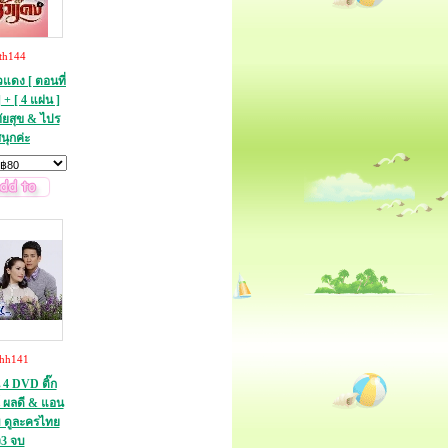
th144
วแดง [ ตอนที่
 + [ 4 แผ่น ]
ัยสุข & ไปร
นุกค่ะ
thh141
 4 DVD ติ๊ก
 ผลดี & แอน
 ดูละครไทย
ง3 จบ