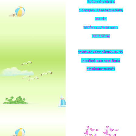
ไม่นับเสาร์-อาทิตย์ แ
ละวันหยุดค่ะ ติดต่อขอรับเลขพัสดุ
ems เช็ค
ได้ที่นี่ค่ะ แถบลิงค์ด้านล่าง
ขอบคุณค่ะ�
รอรับสินค้าหลังจากโอนเงิน 3-7 วัน
หากเกินกำหนด
กรุณาติดต่อ
กลับเพื่อติดตามสินค้า