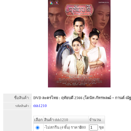
ชื่อสินค้า :
DVD ละครไทย : ฤทัยบดี 2566 (โดนัท ภัทรพลฒ์ + กานต์ ณั
thh1210
รหัสสินค้า :
เลือก
สินค้า thh1210
จำนวน
-ไม่สกรีน (
4ชิ้น
) ราคา฿80
ชุด