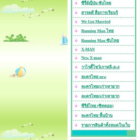
ซีรี่ย์ญี่ปุ่น ซับไทย
สารคดี สื่อการเรียนรุ้
We Got Married
Running Man ไทย
Running Man ซับไทย
X-MAN
New X-man
วาไรตี้โชว์เกาหลี-dvd
ละครไทย new
ละครไทย(เก่า)หายาก
ละครไทย(เก่า)หายาก
ซีรีย์ไทย (ซิทคอม)
ละครไทย พื้นบ้าน
รายการสินค้าทั้งหมดในเว็บ