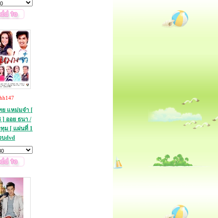
thh147
ทย แหม่มจ๋า [
3 ] ออย ธนา /
ทุม [ แผ่นที่ 1
 จบdvd