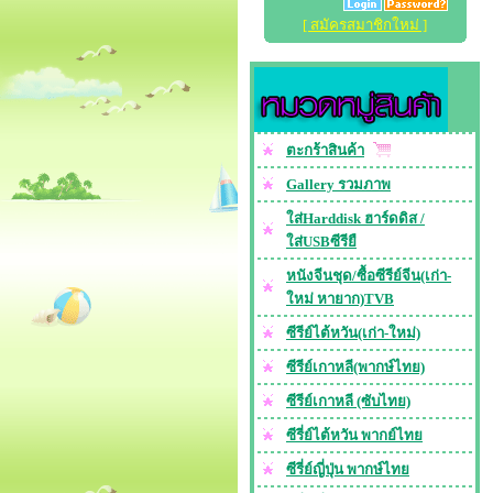
[ สมัครสมาชิกใหม่ ]
ตะกร้าสินค้า
Gallery รวมภาพ
ใส่Harddisk ฮาร์ดดิส /
ใส่USBซีรียื
หนังจีนชุด/ซื้อซีรีย์จีน(เก่า-
ใหม่ หายาก)TVB
ซีรีย์ไต้หวัน(เก่า-ใหม่)
ซีรีย์เกาหลี(พากษ์ไทย)
ซีรีย์เกาหลี (ซับไทย)
ซีรี่ย์ไต้หวัน พากย์ไทย
ซีรี่ย์ญี่ปุ่น พากษ์ไทย