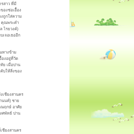
รสาว ที่มี
ของช่อเอื้อง
ื้องถูกใส่ความ
ูล คุณพระคำ
พล ไรยวงค์)
รพบเจอเธออีก
ินทางข้าม
งอยู่ที่วัด
ทัย เมื่อปาน
คับให้สิ่งของ
ังเชียงสานคร
รานนท์) ชาย
ุณณฤกษ์ อาศัย
วงศพัทธ์ ปาน
่เชียงสานคร