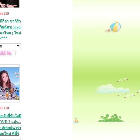
thh159
็ล่า ซ่าก็รัก
ริยฉัตร) ;dvd
ครไทย ( ใหม่
w***
thh150
รักนี้หัวใจมี
DVD 3 แผ่น--
& ลักษณ์นารา
หม่ ที่นี้จ้