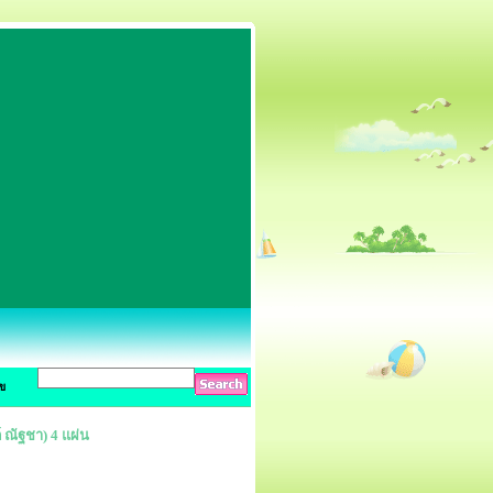
ข
 ณัฐชา) 4 แผ่น