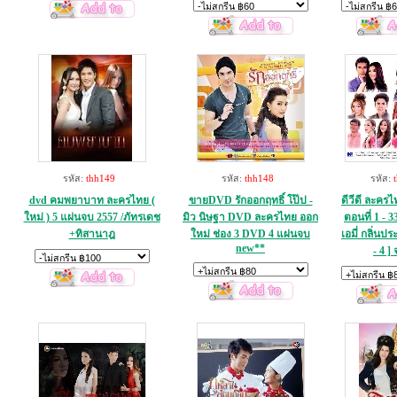
รหัส:
thh149
รหัส:
thh148
รหัส:
dvd คมพยาบาท ละครไทย (
ขายDVD รักออกฤทธิ์ โป๊ป -
ดีวีดี ละครไ
ใหม่ ) 5 แผ่นจบ 2557 /ภัทรเดช
มิว นิษฐา DVD ละครไทย ออก
ตอนที่ 1 - 3
+ทิสานาฎ
ใหม่ ช่อง 3 DVD 4 แผ่นจบ
เอมี่ กลิ่นประ
new**
- 4 ]