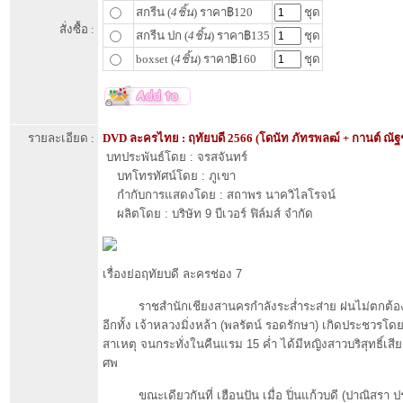
สกรีน (
4ชิ้น
) ราคา฿120
ชุด
สั่งซื้อ :
สกรีน ปก (
4ชิ้น
) ราคา฿135
ชุด
boxset (
4ชิ้น
) ราคา฿160
ชุด
รายละเอียด :
DVD ละครไทย : ฤทัยบดี 2566 (โดนัท ภัทรพลฒ์ + กานต์ ณัฐ
บทประพันธ์โดย : จรสจันทร์
บทโทรทัศน์โดย : ภูเขา
กำกับการแสดงโดย : สถาพร นาควิไลโรจน์
ผลิตโดย : บริษัท 9 บีเวอร์ ฟิล์มส์ จำกัด
เรื่องย่อฤทัยบดี ละครช่อง 7
ราชสำนักเชียงสานครกำลังระส่ำระส่าย ฝนไม่ตกต้อ
อีกทั้ง เจ้าหลวงมิ่งหล้า (พลรัตน์ รอดรักษา) เกิดประชวรโ
สาเหตุ จนกระทั่งในคืนแรม 15 ค่ำ ได้มีหญิงสาวบริสุทธิ์เสีย
ศพ
ขณะเดียวกันที่ เฮือนปัน เมื่อ ปิ่นแก้วบดี (ปาณิสรา 