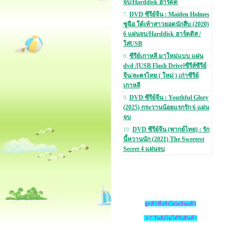
จบ/Harddisk ฮาร์ดด
DVD ซีรีย์จีน : Maiden Holmes
7.
ซูฉือ ใต้เท้าสาวยอดนักสืบ (2020)
6 แผ่นจบ/Harddisk ฮาร์ดดิส /
ใส่USB
ซีรีย์เกาหลี มาใหม่แบบ แผ่น
8.
dvd /[USB Flash Drive]ซีรีส์ซีรีย์
จีน/ละครไทย ( ใหม่ ) เก่าซีรีย์
เกาหลี
DVD ซีรีย์จีน : Youthful Glory
9.
(2025) กระวานน้อยแรกรัก 6 แผ่น
จบ
DVD ซีรีย์จีน (พากย์ไทย) : รัก
10.
นี้หวานนัก (2021) The Sweetest
Secret 4 แผ่นจบ
ลูกค้าที่แจ้งโอนเงินแล้ว
3-7 วันยังไม่ได้รับสินค้า