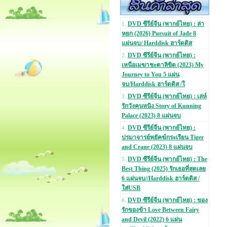
DVD ซีรีย์จีน (พากย์ไทย) : ล่า
1.
หยก (2026) Pursuit of Jade 8
แผ่นจบ/ Harddisk ฮาร์ดดิส
DVD ซีรีย์จีน (พากย์ไทย) :
2.
เหนือเมฆาชะตาลิขิต (2023) My
Journey to You 5 แผ่น
จบ/Harddisk ฮาร์ดดิส /ใ
DVD ซีรีย์จีน (พากย์ไทย) : เล่ห์
3.
รักวังคุนหนิง Story of Kunning
Palace (2023) 8 แผ่นจบ
DVD ซีรีย์จีน (พากย์ไทย) :
4.
ปรมาจารย์พยัคฆ์กระเรียน Tiger
and Crane (2023) 8 แผ่นจบ
DVD ซีรีย์จีน (พากย์ไทย) : The
5.
Best Thing (2025) รักเธอที่สุดเลย
6 แผ่นจบ//Harddisk ฮาร์ดดิส /
ใส่USB
DVD ซีรีย์จีน (พากย์ไทย) : ของ
6.
รักของข้า Love Between Fairy
and Devil (2022) 6 แผ่น