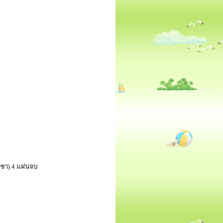
ฐชา) 4 แผ่นจบ