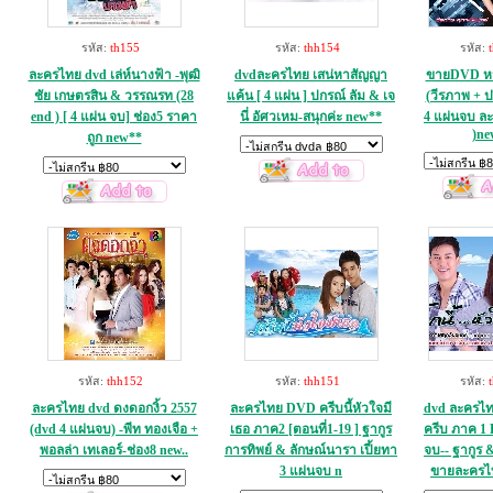
รหัส:
th155
รหัส:
thh154
รหัส:
ละครไทย dvd เล่ห์นางฟ้า -พุฒิ
dvdละครไทย เสน่หาสัญญา
ขายDVD หนีก
ชัย เกษตรสิน & วรรณรท (28
แค้น [ 4 แผ่น ] ปกรณ์ ลัม & เจ
(วีรภาพ + ป
end ) [ 4 แผ่น จบ] ช่อง5 ราคา
นี่ อัศวเหม-สนุกค่ะ new**
4 แผ่นจบ ละ
)ne
ถูก new**
รหัส:
thh152
รหัส:
thh151
รหัส:
ละครไทย dvd ดงดอกงิ้ว 2557
ละครไทย DVD ครีบนี้หัวใจมี
dvd ละครไทย 
(dvd 4 แผ่นจบ) -พีท ทองเจือ +
เธอ ภาค2 [ตอนที่1-19 ] ฐากูร
ครีบ ภาค 1 
พอลล่า เทเลอร์-ช่อง8 new..
การทิพย์ & ลักษณ์นารา เปี้ยทา
จบ-- ฐากูร 
3 แผ่นจบ n
ขายละครไทยใ