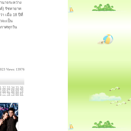
อำนาจระหว่าง
วงค์) รัชทายาท
เมื่อ 18 ปีที่
าวจะเป็น
ากาศทุกวัน
2023
Views: 13976
1
32
33
34
35
36
5
66
67
68
69
70
6
77
78
79
80
81