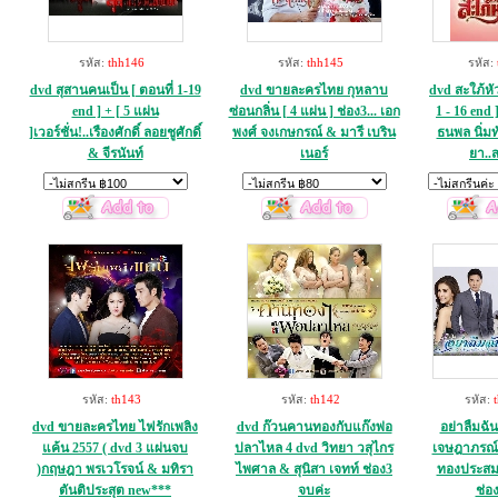
รหัส:
thh146
รหัส:
thh145
รหัส:
dvd สุสานคนเป็น [ ตอนที่ 1-19
dvd ขายละครไทย กุหลาบ
dvd สะใภ้หั
end ] + [ 5 แผ่น
ซ่อนกลิ่น [ 4 แผ่น ] ช่อง3... เอก
1 - 16 end ]
]เวอร์ชั่น!..เรืองศักดิ์ ลอยชูศักดิ์
พงศ์ จงเกษกรณ์ & มารี เบริน
ธนพล นิ่มท
& จีรนันท์
เนอร์
ยา..ส
รหัส:
th143
รหัส:
th142
รหัส:
dvd ขายละครไทย ไฟรักเพลิง
dvd ก๊วนคานทองกับแก๊งพ่อ
อย่าลืมฉัน
แค้น 2557 ( dvd 3 แผ่นจบ
ปลาไหล 4 dvd วิทยา วสุไกร
เจษฎาภรณ์
)กฤษฎา พรเวโรจน์ & มทิรา
ไพศาล & สุนิสา เจทท์ ช่อง3
ทองประสม
ตันติประสุต new***
จบค่ะ
ช่อ