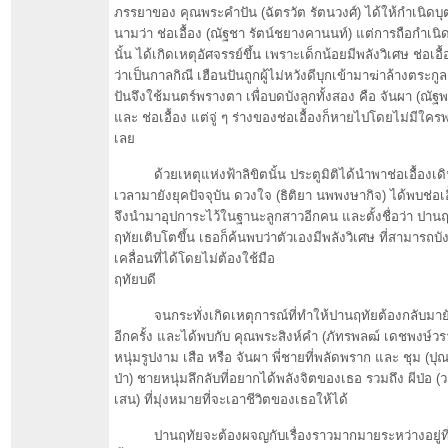
ภรรยาของ คุณพระคำปัน (ฉัตรวัต รัตนวงศ์) ได้ให้กำเนิดบุต
นามว่า ช่อเอื้อง (ณัฐชา รัตน์ชยางคานนท์) แต่การถือกำเนิด
นั้น ได้เกิดเหตุอัศจรรย์ขึ้น เพราะเด็กน้อยมีพลังวิเศษ ช่อเอ
ว่าเป็นกาลกิณี เฮือนปันถูกผู้ไม่หวังดีบุกเข้ามาฆ่าล้างตระก
ปันจึงใช้มนตร์พรางตา เพื่อบดบังลูกทั้งสอง คือ จันผา (ณัฐ
และ ช่อเอื้อง แต่จู่ ๆ ร่างของช่อเอื้องก็หายไปโดยไม่มีใค
เลย
ด้วยเหตุแห่งฟ้าลิขิตนั้น ประตูมิติได้นำพาช่อเอื้องเด
เวลามายังยุคปัจจุบัน ดวงใจ (ธิติยา นพพงษากิจ) ได้พบช่อเอื้อ
จึงนำมาอุปการะไว้ในฐานะลูกสาวอีกคน และตั้งชื่อว่า ปานฤ
ฤทัยเติบโตขึ้น เธอก็ค้นพบว่าตัวเองมีพลังวิเศษ ที่สามารถบัง
เคลื่อนที่ได้โดยไม่ต้องใช้มือ
ฤทัยบดี
จนกระทั่งเกิดเหตุการณ์ที่ทำให้ปานฤทัยต้องกลับมาย
อีกครั้ง และได้พบกับ คุณพระสิงห์คำ (ภัทรพลฒ์ เดชพงษ์ว
หนุ่มรูปงาม เสือ หรือ จันผา พี่ชายที่พลัดพราก และ ชุม (ป
ป่า) ชายหนุ่มลึกลับที่อยากได้พลังจิตของเธอ รวมถึง ผีป่อ (
เสน) ที่มุ่งหมายที่จะเอาชีวิตของเธอให้ได้
ปานฤทัยจะต้องผจญกับเรื่องราวมากมายระหว่างอยู่ที