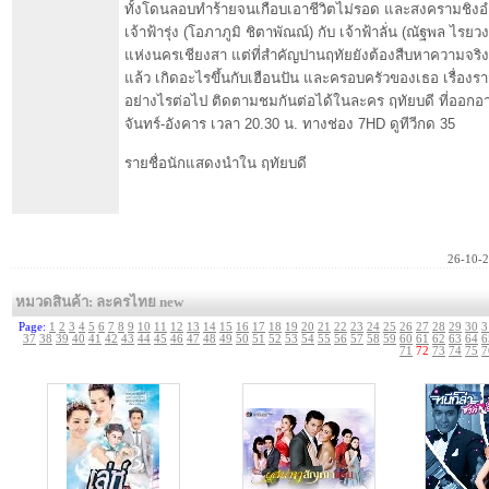
ทั้งโดนลอบทำร้ายจนเกือบเอาชีวิตไม่รอด และสงครามชิง
เจ้าฟ้ารุ่ง (โอภาภูมิ ชิตาพัณณ์) กับ เจ้าฟ้าลั่น (ณัฐพล ไรย
แห่งนครเชียงสา แต่ที่สำคัญปานฤทัยยังต้องสืบหาความจริงว่า 
แล้ว เกิดอะไรขึ้นกับเฮือนปัน และครอบครัวของเธอ เรื่องร
อย่างไรต่อไป ติดตามชมกันต่อได้ในละคร ฤทัยบดี ที่ออกอ
จันทร์-อังคาร เวลา 20.30 น. ทางช่อง 7HD ดูทีวีกด 35
รายชื่อนักแสดงนำใน ฤทัยบดี
26-10-
หมวดสินค้า: ละครไทย new
Page:
1
2
3
4
5
6
7
8
9
10
11
12
13
14
15
16
17
18
19
20
21
22
23
24
25
26
27
28
29
30
3
37
38
39
40
41
42
43
44
45
46
47
48
49
50
51
52
53
54
55
56
57
58
59
60
61
62
63
64
6
71
72
73
74
75
7