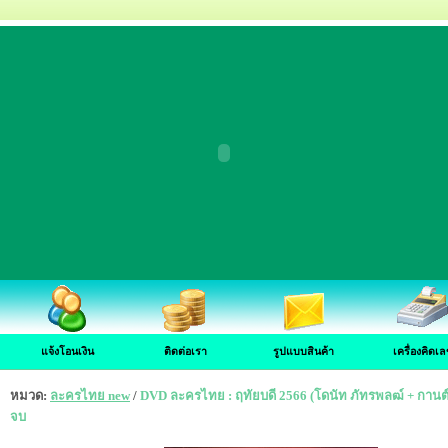
แจ้งโอนเงิน
ติดต่อเรา
รูปแบบสินค้า
เครื่องคิดเล
หมวด:
ละครไทย new
/
DVD ละครไทย : ฤทัยบดี 2566 (โดนัท ภัทรพลฒ์ + กานต์
จบ