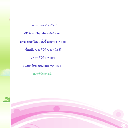
ขายdvdละครไทยใหม่
-ซีรีย์เกาหลีถูก dvdหนังจีนออก
DVD ละครไทย : สั่งซื้อละคร ราคาถูก
ซื้อหนัง ขายดีวีดี ขายหนัง สั่
งหนัง ดีวีดีราคาถูก
หนังมาใหม่ หนังแผ่น dvdละคร .
dvdซีรีย์เกาหลี-