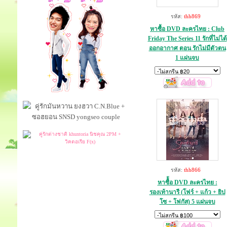
รหัส:
thh869
หาซื้อ DVD ละครไทย : Club
Friday The Series 11 รักที่ไม่ได้
ออกอากาศ ตอน รักไม่มีตัวตน
1 แผ่นจบ
รหัส:
thh866
หาซื้้อ DVD ละครไทย :
รองเท้านารี (โฟร์ + แก้ว + ยิป
โซ + โฟกัส) 5 แผ่นจบ