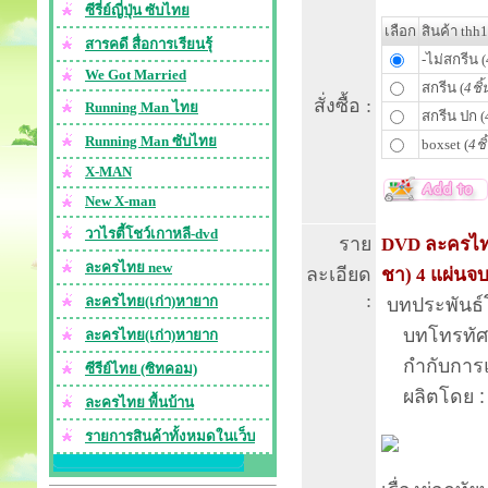
ซีรี่ย์ญี่ปุ่น ซับไทย
เลือก
สินค้า thh
สารคดี สื่อการเรียนรุ้
-ไม่สกรีน (
We Got Married
สกรีน (
4ชิ้
สั่งซื้อ :
Running Man ไทย
สกรีน ปก (
Running Man ซับไทย
boxset (
4ชิ
X-MAN
New X-man
วาไรตี้โชว์เกาหลี-dvd
ราย
DVD ละครไทย 
ละครไทย new
ละเอียด
ชา) 4 แผ่นจ
:
ละครไทย(เก่า)หายาก
บทประพันธ์โ
บทโทรทัศน์
ละครไทย(เก่า)หายาก
กำกับการแส
ซีรีย์ไทย (ซิทคอม)
ผลิตโดย : บร
ละครไทย พื้นบ้าน
รายการสินค้าทั้งหมดในเว็บ