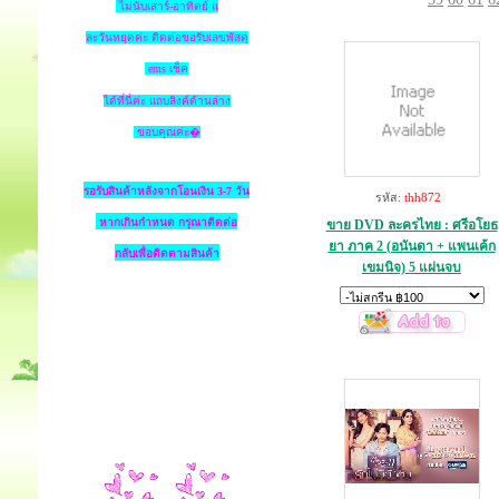
ไม่นับเสาร์-อาทิตย์ แ
ละวันหยุดค่ะ ติดต่อขอรับเลขพัสดุ
ems เช็ค
ได้ที่นี่ค่ะ แถบลิงค์ด้านล่าง
ขอบคุณค่ะ�
รอรับสินค้าหลังจากโอนเงิน 3-7 วัน
รหัส:
thh872
หากเกินกำหนด
กรุณาติดต่อ
ขาย DVD ละครไทย : ศรีอโยธ
ยา ภาค 2 (อนันดา + แพนเค้ก
กลับเพื่อติดตามสินค้า
เขมนิจ) 5 แผ่นจบ