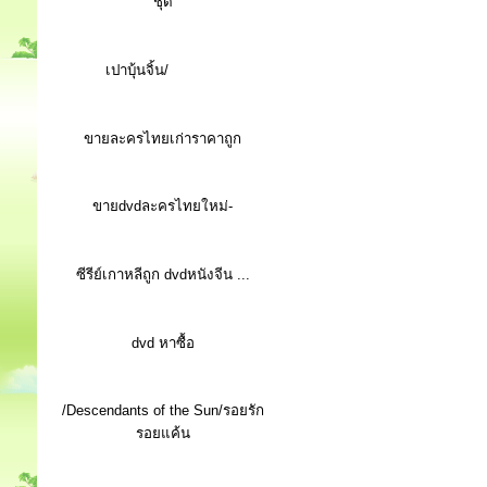
ชุด
เปาบุ้นจิ้น/
ขายละครไทยเก่าราคาถูก
ขายdvdละครไทยใหม่-
ซีรีย์เกาหลีถูก dvdหนังจีน ...
d
vd หาซื้อ
/Descendants of the Sun/รอยรัก
รอยแค้น