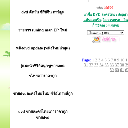
รหัส:
thh860
dvd ต้หวัน ซีรีย์จีน การ์ตูน
หาซื้อ DVD ละครไทย : สัญญา
แค้นแสนรัก (วิว วรรณรท + ไน
กี้ นิธิดล) 5 แผ่นจบ
รายการ runing man EP ใหม่
หนังdvd update (หนังใหม่ล่าสุด)
Page:
1
2
3
4
5
6
7
8
9
10
1
31
32
33
34
35
36
37
38
3
(แนะนำซีรีย์สนุกๆ)ขายละค
59
60
61
6
รไทยเก่าราคาถูก
ขายdvdละครไทยใหม่-ซีรีย์เกาหลีถูก
dvd ขายละครไทยเก่าราคาถูก
ขายdvd