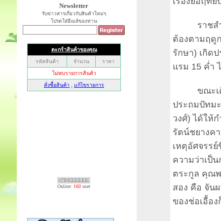
เรื่องย่อฤทั
Newsletter
รับข่าวสารเกี่ยวกับสินค้าใหม่ๆ
โปรดใส่อีเมล์ของท่าน
ราชสำนักเ
ต้องตามฤดูกา
รักษา) เกิด
แรม 15 ค่ำ ไ
ขณะเดียวกัน
ประถมปัทมะ
วงศ์) ได้ให้ก
รัตน์ชยางคาน
เหตุอัศจรรย์ข
ความว่าเป็นก
ตระกูล คุณพ
สอง คือ จันผา
Online:
160
user
ของช่อเอื้อ