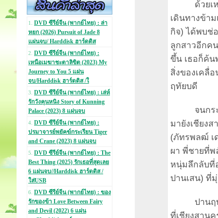
ด้วยเหตุแห่
เดินทางข้าม
DVD ซีรีย์จีน (พากย์ไทย) : ล่า
1.
กิจ) ได้พบช่
หยก (2026) Pursuit of Jade 8
แผ่นจบ/ Harddisk ฮาร์ดดิส
ลูกสาวอีกคน 
DVD ซีรีย์จีน (พากย์ไทย) :
2.
ขึ้น เธอก็ค้
เหนือเมฆาชะตาลิขิต (2023) My
สิ่งของเคลื่อ
Journey to You 5 แผ่น
จบ/Harddisk ฮาร์ดดิส /ใ
ฤทัยบดี
DVD ซีรีย์จีน (พากย์ไทย) : เล่ห์
3.
รักวังคุนหนิง Story of Kunning
จนกระทั่งเ
Palace (2023) 8 แผ่นจบ
มายังเชียงส
DVD ซีรีย์จีน (พากย์ไทย) :
4.
ปรมาจารย์พยัคฆ์กระเรียน Tiger
(ภัทรพลฒ์ เ
and Crane (2023) 8 แผ่นจบ
ผา พี่ชายที่
DVD ซีรีย์จีน (พากย์ไทย) : The
5.
Best Thing (2025) รักเธอที่สุดเลย
หนุ่มลึกลับท
6 แผ่นจบ//Harddisk ฮาร์ดดิส /
ปานเสน) ที่ม
ใส่USB
DVD ซีรีย์จีน (พากย์ไทย) : ของ
6.
ปานฤทัยจะต
รักของข้า Love Between Fairy
and Devil (2022) 6 แผ่น
ที่เชียงสาน