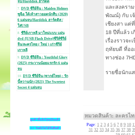
จบ/Harddisk ฮาร์ดด
และสงครามชิ
DVD ซีรีย์จีน : Maiden Holmes
7.
ซูฉือ ใต้เท้าสาวยอดนักสืบ (2020)
พัณณ์) กับ เ
6 แผ่นจบ/Harddisk ฮาร์ดดิส /
เชียงสา แต่ท
ใส่USB
18 ปีที่แล้ว
ซีรีย์เกาหลี มาใหม่แบบ แผ่น
8.
dvd /[USB Flash Drive]ซีรีส์ซีรีย์
เรื่องราวจะ
จีน/ละครไทย ( ใหม่ ) เก่าซีรีย์
ฤทัยบดี ที่อ
เกาหลี
ทางช่อง 7HD
DVD ซีรีย์จีน : Youthful Glory
9.
(2025) กระวานน้อยแรกรัก 6 แผ่น
จบ
รายชื่อนักแ
DVD ซีรีย์จีน (พากย์ไทย) : รัก
10.
นี้หวานนัก (2021) The Sweetest
Secret 4 แผ่นจบ
หมวดสินค้า: ละครไท
ลูกค้าที่แจ้งโอนเงินแล้ว
Page:
1
2
3
4
5
6
7
8
9
10
1
3-7 วันยังไม่ได้รับสินค้า
31
32
33
34
35
36
37
38
3
59
60
61
6