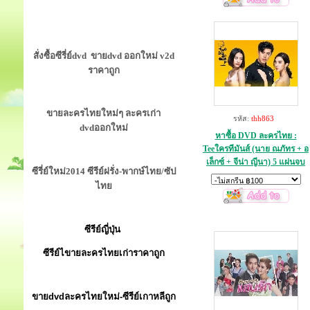
สั่งซื้อซีรี่ย์dvd ขายdvd ออกใหม่ v2d
ราคาถูก
ขายละครไทยใหม่ๆ ละครเก่า
รหัส:
thh863
dvdออกใหม่
หาซื้อ DVD ละครไทย :
Teeใครทีมันส์ (นาย ณภัทร + อ
เล็กซ์ + จีน่า ญีนา) 5 แผ่นจบ
ซีรี่ย์ใหม่2014 ซีรีย์ฝรั่ง-พากษ์ไทย/ซัป
ไทย
ซีรีย์ญี่ปุ่น
ซีรีย์ไขายละครไทยเก่าราคาถูก
ขายdvdละครไทยใหม่-ซีรีย์เกาหลีถูก