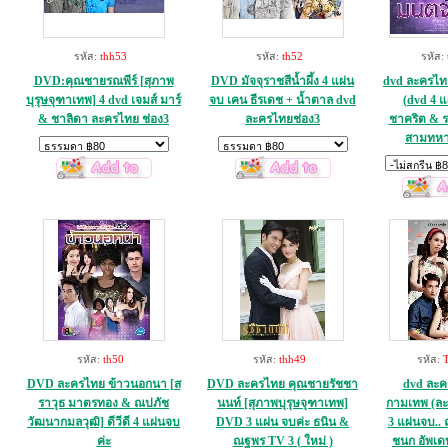
รหัส:
thh53
รหัส:
th52
รหัส:
DVD:คุณชายรณพีร์ [สุภาพ
DVD มัจจุราชสีน้ำผึ้ง 4 แผ่น
dvd ละครไท
บุรุษจุฑาเทพ] 4 dvd เจมส์ มาร์
จบ เคน ธีรเดช + น้ำตาล dvd
(dvd 4 แ
& ชาลิดา ละครไทย ช่อง3
ละครไทยช่อง3
ชาคริต & ร
สามทหา
รหัส:
th50
รหัส:
thh49
รหัส:
DVD ละครไทย ข้าวนอกนา [ส
DVD ละครไทย คุณชายรัชชา
dvd ละค
ราวุธ มาตรทอง & ณปภัช
นนท์ [สุภาพบุรุษจุฑาเทพ]
กามเทพ (ละ
วัฒนากมลวุฒิ] ดีวีดี 4 แผ่นจบ
DVD 3 แผ่น จบค่ะ ธนิน &
3 แผ่นจบ..
ค่ะ
ณฐพร TV 3 ( ใหม่ )
ชนก อัพเด