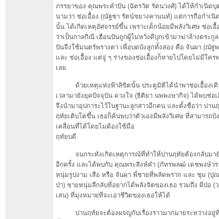
ภรรยาของ คุณพระคำปัน (ฉัตรวัต รัตนวงศ์) ได้ให้กำเนิดบุต
นามว่า ช่อเอื้อง (ณัฐชา รัตน์ชยางคานนท์) แต่การถือกำเนิด
นั้น ได้เกิดเหตุอัศจรรย์ขึ้น เพราะเด็กน้อยมีพลังวิเศษ ช่อเอ
ว่าเป็นกาลกิณี เฮือนปันถูกผู้ไม่หวังดีบุกเข้ามาฆ่าล้างตระก
ปันจึงใช้มนตร์พรางตา เพื่อบดบังลูกทั้งสอง คือ จันผา (ณัฐ
และ ช่อเอื้อง แต่จู่ ๆ ร่างของช่อเอื้องก็หายไปโดยไม่มีใค
เลย
ด้วยเหตุแห่งฟ้าลิขิตนั้น ประตูมิติได้นำพาช่อเอื้องเด
เวลามายังยุคปัจจุบัน ดวงใจ (ธิติยา นพพงษากิจ) ได้พบช่อเอื้อ
จึงนำมาอุปการะไว้ในฐานะลูกสาวอีกคน และตั้งชื่อว่า ปานฤ
ฤทัยเติบโตขึ้น เธอก็ค้นพบว่าตัวเองมีพลังวิเศษ ที่สามารถบัง
เคลื่อนที่ได้โดยไม่ต้องใช้มือ
ฤทัยบดี
จนกระทั่งเกิดเหตุการณ์ที่ทำให้ปานฤทัยต้องกลับมาย
อีกครั้ง และได้พบกับ คุณพระสิงห์คำ (ภัทรพลฒ์ เดชพงษ์ว
หนุ่มรูปงาม เสือ หรือ จันผา พี่ชายที่พลัดพราก และ ชุม (ป
ป่า) ชายหนุ่มลึกลับที่อยากได้พลังจิตของเธอ รวมถึง ผีป่อ (
เสน) ที่มุ่งหมายที่จะเอาชีวิตของเธอให้ได้
ปานฤทัยจะต้องผจญกับเรื่องราวมากมายระหว่างอยู่ที