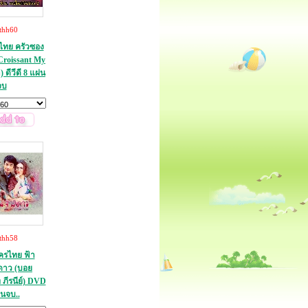
thh60
ทย ครัวซอง
Croissant My
 ดีวีดี 8 แผ่น
จบ
thh58
รไทย ฟ้า
ดาว (บอย
ภีรนีย์) DVD
่นจบ..