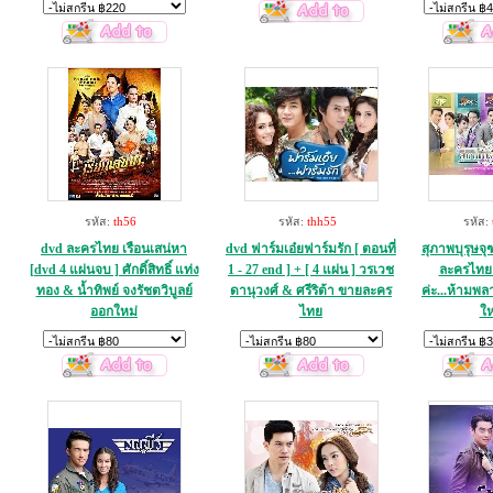
รหัส:
th56
รหัส:
thh55
รหัส:
dvd ละครไทย เรือนเสน่หา
dvd ฟาร์มเอ๋ยฟาร์มรัก [ ตอนที่
สุภาพบุรุษจ
[dvd 4 แผ่นจบ ] ศักดิ์สิทธิ์ แท่ง
1 - 27 end ] + [ 4 แผ่น ] วรเวช
ละครไทย 
ทอง & น้ำทิพย์ จงรัชตวิบูลย์
ดานุวงศ์ & ศรีริต้า ขายละคร
ค่ะ...ห้ามพ
ออกใหม่
ไทย
ให