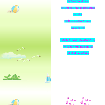
ไม่นับเสาร์-อาทิตย์ แ
ละวันหยุดค่ะ ติดต่อขอรับเลขพัสดุ
ems เช็ค
ได้ที่นี่ค่ะ แถบลิงค์ด้านล่าง
ขอบคุณค่ะ�
รอรับสินค้าหลังจากโอนเงิน 3-7 วัน
หากเกินกำหนด
กรุณาติดต่อ
กลับเพื่อติดตามสินค้า