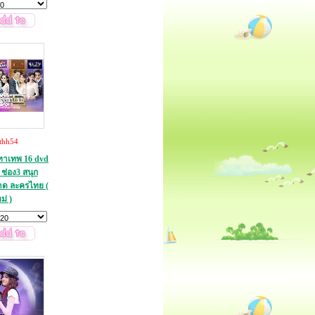
thh54
ุฑาเทพ 16 dvd
ช่อง3 สนุก
ลาด ละครไทย (
ม่ )