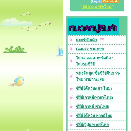
[ สมัครสมาชิกใหม่ ]
ตะกร้าสินค้า
Gallery รวมภาพ
ใส่Harddisk ฮาร์ดดิส /
ใส่USBซีรียื
หนังจีนชุด/ซื้อซีรีย์จีน(เก่า-
ใหม่ หายาก)TVB
ซีรีย์ไต้หวัน(เก่า-ใหม่)
ซีรีย์เกาหลี(พากษ์ไทย)
ซีรีย์เกาหลี (ซับไทย)
ซีรี่ย์ไต้หวัน พากย์ไทย
ซีรี่ย์ญี่ปุ่น พากษ์ไทย