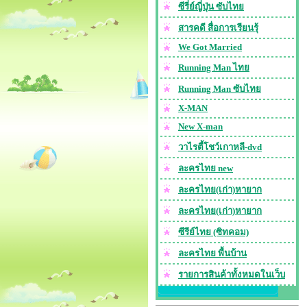
ซีรี่ย์ญี่ปุ่น ซับไทย
สารคดี สื่อการเรียนรุ้
We Got Married
Running Man ไทย
Running Man ซับไทย
X-MAN
New X-man
วาไรตี้โชว์เกาหลี-dvd
ละครไทย new
ละครไทย(เก่า)หายาก
ละครไทย(เก่า)หายาก
ซีรีย์ไทย (ซิทคอม)
ละครไทย พื้นบ้าน
รายการสินค้าทั้งหมดในเว็บ