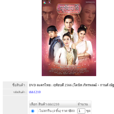
ชื่อสินค้า :
DVD ละครไทย : ฤทัยบดี 2566 (โดนัท ภัทรพลฒ์ + กานต์ ณั
thh1210
รหัสสินค้า :
เลือก
สินค้า thh1210
จำนวน
-ไม่สกรีน (
4ชิ้น
) ราคา฿80
ชุด