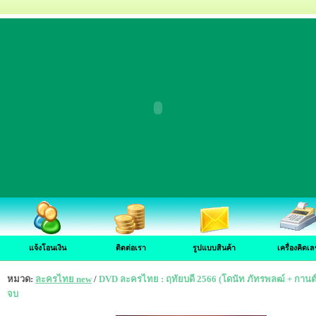
แจ้งโอนเงิน
ติดต่อเรา
รูปแบบสินค้า
เครื่องคิดเล
หมวด:
ละครไทย new
/
DVD ละครไทย : ฤทัยบดี 2566 (โดนัท ภัทรพลฒ์ + กานต์
จบ