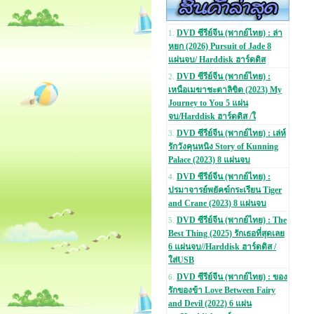
DVD ซีรีย์จีน (พากย์ไทย) : ล่า
1.
หยก (2026) Pursuit of Jade 8
แผ่นจบ/ Harddisk ฮาร์ดดิส
DVD ซีรีย์จีน (พากย์ไทย) :
2.
เหนือเมฆาชะตาลิขิต (2023) My
Journey to You 5 แผ่น
จบ/Harddisk ฮาร์ดดิส /ใ
DVD ซีรีย์จีน (พากย์ไทย) : เล่ห์
3.
รักวังคุนหนิง Story of Kunning
Palace (2023) 8 แผ่นจบ
DVD ซีรีย์จีน (พากย์ไทย) :
4.
ปรมาจารย์พยัคฆ์กระเรียน Tiger
and Crane (2023) 8 แผ่นจบ
DVD ซีรีย์จีน (พากย์ไทย) : The
5.
Best Thing (2025) รักเธอที่สุดเลย
6 แผ่นจบ//Harddisk ฮาร์ดดิส /
ใส่USB
DVD ซีรีย์จีน (พากย์ไทย) : ของ
6.
รักของข้า Love Between Fairy
and Devil (2022) 6 แผ่น