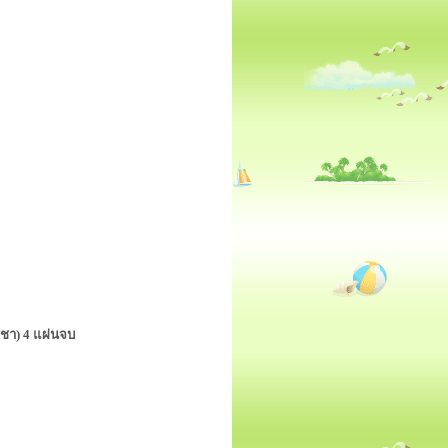
ฐชา) 4 แผ่นจบ