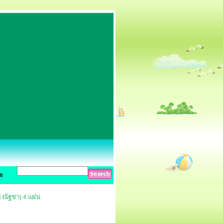
ข
 ณัฐชา) 4 แผ่น