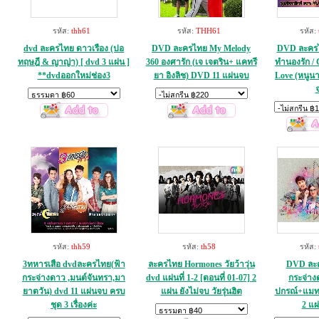
รหัส:
thh61
รหัส:
THH61
รหัส:
dvd ละครไทย ดาวเรือง (ปอ
DVD ละครไทย My Melody
DVD ละครไ
ทฤษฎี & ญาญ่า) [ dvd 3 แผ่น ]
360 องศารัก (เจ เจตริน+ แคทรี
ทำนองรัก / 
**dvdออกใหม่ช่อง3
ยา อิงลิช) DVD 11 แผ่นจบ
Love (หนูนา)
รหัส:
thh59
รหัส:
th58
รหัส:
3ทหารเสือ dvdละครไทย(ฟ้า
ละครไทย Hormones วัยว้าวุ่น
DVD ละค
กระจ่างดาว ,มนต์จันทรา,มา
dvd แผ่นที่ 1-2 [ตอนที่ 01-07] 2
กระจ่าง
ยาตวัน) dvd 11 แผ่นจบ ครบ
แผ่น ยังไม่จบ วัยรุ่นฮิต
ปกรณ์+แมท 
ชุด 3 เรื่องค่ะ
2 แผ