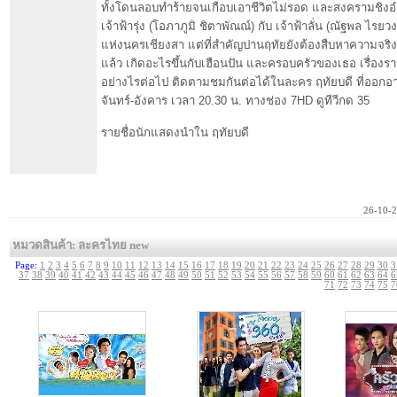
ทั้งโดนลอบทำร้ายจนเกือบเอาชีวิตไม่รอด และสงครามชิง
เจ้าฟ้ารุ่ง (โอภาภูมิ ชิตาพัณณ์) กับ เจ้าฟ้าลั่น (ณัฐพล ไรย
แห่งนครเชียงสา แต่ที่สำคัญปานฤทัยยังต้องสืบหาความจริงว่า 
แล้ว เกิดอะไรขึ้นกับเฮือนปัน และครอบครัวของเธอ เรื่องร
อย่างไรต่อไป ติดตามชมกันต่อได้ในละคร ฤทัยบดี ที่ออกอ
จันทร์-อังคาร เวลา 20.30 น. ทางช่อง 7HD ดูทีวีกด 35
รายชื่อนักแสดงนำใน ฤทัยบดี
26-10-
หมวดสินค้า: ละครไทย new
Page:
1
2
3
4
5
6
7
8
9
10
11
12
13
14
15
16
17
18
19
20
21
22
23
24
25
26
27
28
29
30
3
37
38
39
40
41
42
43
44
45
46
47
48
49
50
51
52
53
54
55
56
57
58
59
60
61
62
63
64
6
71
72
73
74
75
7