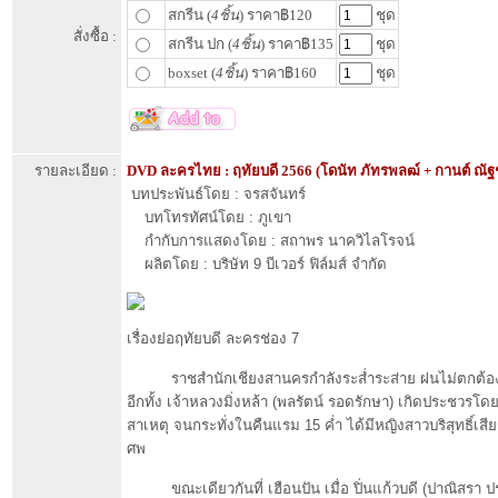
สกรีน (
4ชิ้น
) ราคา฿120
ชุด
สั่งซื้อ :
สกรีน ปก (
4ชิ้น
) ราคา฿135
ชุด
boxset (
4ชิ้น
) ราคา฿160
ชุด
รายละเอียด :
DVD ละครไทย : ฤทัยบดี 2566 (โดนัท ภัทรพลฒ์ + กานต์ ณัฐ
บทประพันธ์โดย : จรสจันทร์
บทโทรทัศน์โดย : ภูเขา
กำกับการแสดงโดย : สถาพร นาควิไลโรจน์
ผลิตโดย : บริษัท 9 บีเวอร์ ฟิล์มส์ จำกัด
เรื่องย่อฤทัยบดี ละครช่อง 7
ราชสำนักเชียงสานครกำลังระส่ำระส่าย ฝนไม่ตกต้อ
อีกทั้ง เจ้าหลวงมิ่งหล้า (พลรัตน์ รอดรักษา) เกิดประชวรโ
สาเหตุ จนกระทั่งในคืนแรม 15 ค่ำ ได้มีหญิงสาวบริสุทธิ์เสีย
ศพ
ขณะเดียวกันที่ เฮือนปัน เมื่อ ปิ่นแก้วบดี (ปาณิสรา 