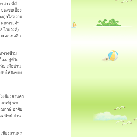
รสาว ที่มี
ของช่อเอื้อง
ื้องถูกใส่ความ
ูล คุณพระคำ
พล ไรยวงค์)
รพบเจอเธออีก
ินทางข้าม
งอยู่ที่วัด
ทัย เมื่อปาน
คับให้สิ่งของ
ังเชียงสานคร
รานนท์) ชาย
ุณณฤกษ์ อาศัย
วงศพัทธ์ ปาน
่เชียงสานคร