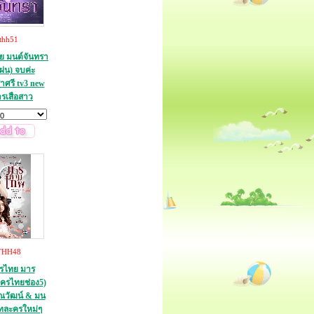
thh51
ย มนต์จันทรา
ผ่น) จบค่ะ
าศรี tv3 new
รเสือสาว
THH48
รไทย มาร
ครไทยช่อง5)
 ณวัฒน์ & มน
ทละครใหม่ๆ