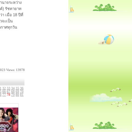
อำนาจระหว่าง
วงค์) รัชทายาท
เมื่อ 18 ปีที่
าวจะเป็น
ากาศทุกวัน
2023
Views: 13978
1
32
33
34
35
36
5
66
67
68
69
70
6
77
78
79
80
81