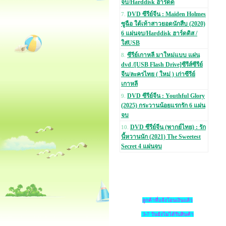
จบ/Harddisk ฮาร์ดด
DVD ซีรีย์จีน : Maiden Holmes
7.
ซูฉือ ใต้เท้าสาวยอดนักสืบ (2020)
6 แผ่นจบ/Harddisk ฮาร์ดดิส /
ใส่USB
ซีรีย์เกาหลี มาใหม่แบบ แผ่น
8.
dvd /[USB Flash Drive]ซีรีส์ซีรีย์
จีน/ละครไทย ( ใหม่ ) เก่าซีรีย์
เกาหลี
DVD ซีรีย์จีน : Youthful Glory
9.
(2025) กระวานน้อยแรกรัก 6 แผ่น
จบ
DVD ซีรีย์จีน (พากย์ไทย) : รัก
10.
นี้หวานนัก (2021) The Sweetest
Secret 4 แผ่นจบ
ลูกค้าที่แจ้งโอนเงินแล้ว
3-7 วันยังไม่ได้รับสินค้า