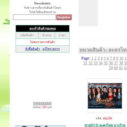
Newsletter
รับข่าวสารเกี่ยวกับสินค้าใหม่ๆ
โปรดใส่อีเมล์ของท่าน
หมวดสินค้า: ละครไท
Page:
1
2
3
4
5
6
7
8
9
10
1
31
32
33
34
35
36
37
38
3
59
60
61
6
Online:
229
user
รหัส:
thh266
ขายDVD ละครไทย นางร้าย