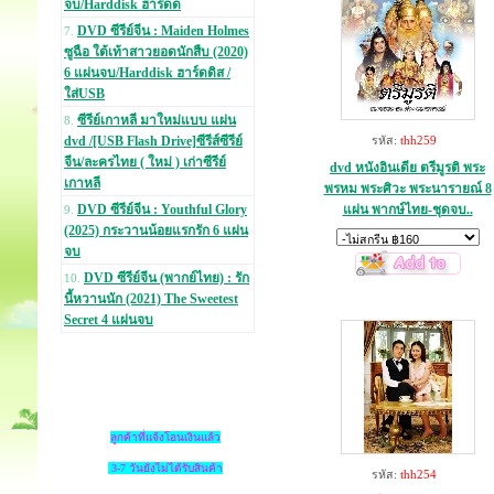
จบ/Harddisk ฮาร์ดด
DVD ซีรีย์จีน : Maiden Holmes
7.
ซูฉือ ใต้เท้าสาวยอดนักสืบ (2020)
6 แผ่นจบ/Harddisk ฮาร์ดดิส /
ใส่USB
ซีรีย์เกาหลี มาใหม่แบบ แผ่น
8.
dvd /[USB Flash Drive]ซีรีส์ซีรีย์
รหัส:
thh259
จีน/ละครไทย ( ใหม่ ) เก่าซีรีย์
dvd หนังอินเดีย ตรีมูรติ พระ
เกาหลี
พรหม พระศิวะ พระนารายณ์ 8
แผ่น พากษ์ไทย-ชุดจบ..
DVD ซีรีย์จีน : Youthful Glory
9.
(2025) กระวานน้อยแรกรัก 6 แผ่น
จบ
DVD ซีรีย์จีน (พากย์ไทย) : รัก
10.
นี้หวานนัก (2021) The Sweetest
Secret 4 แผ่นจบ
ลูกค้าที่แจ้งโอนเงินแล้ว
3-7 วันยังไม่ได้รับสินค้า
รหัส:
thh254