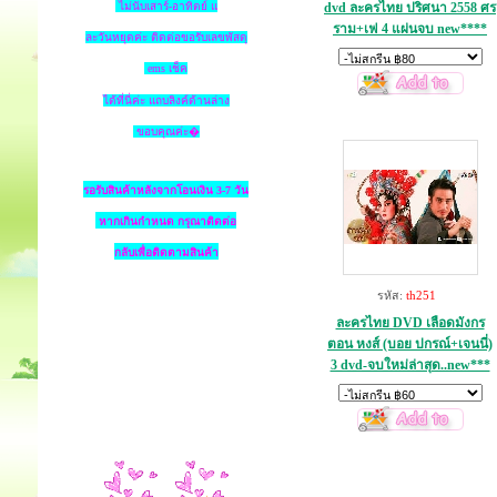
ไม่นับเสาร์-อาทิตย์ แ
dvd ละครไทย ปริศนา 2558 ศร
ราม+เฟ 4 แผ่นจบ new****
ละวันหยุดค่ะ ติดต่อขอรับเลขพัสดุ
ems เช็ค
ได้ที่นี่ค่ะ แถบลิงค์ด้านล่าง
ขอบคุณค่ะ�
รอรับสินค้าหลังจากโอนเงิน 3-7 วัน
หากเกินกำหนด
กรุณาติดต่อ
กลับเพื่อติดตามสินค้า
รหัส:
th251
ละครไทย DVD เลือดมังกร
ตอน หงส์ (บอย ปกรณ์+เจนนี่)
3 dvd-จบใหม่ล่าสุด..new***