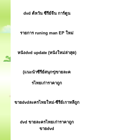
dvd ต้หวัน ซีรีย์จีน การ์ตูน
รายการ runing man EP ใหม่
หนังdvd update (หนังใหม่ล่าสุด)
(แนะนำซีรีย์สนุกๆ)ขายละค
รไทยเก่าราคาถูก
ขายdvdละครไทยใหม่-ซีรีย์เกาหลีถูก
dvd ขายละครไทยเก่าราคาถูก
ขายdvd