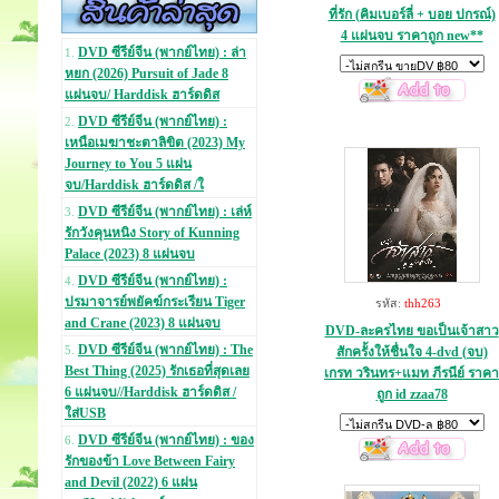
ที่รัก (คิมเบอร์ลี่ + บอย ปกรณ์)
4 แผ่นจบ ราคาถูก new**
DVD ซีรีย์จีน (พากย์ไทย) : ล่า
1.
หยก (2026) Pursuit of Jade 8
แผ่นจบ/ Harddisk ฮาร์ดดิส
DVD ซีรีย์จีน (พากย์ไทย) :
2.
เหนือเมฆาชะตาลิขิต (2023) My
Journey to You 5 แผ่น
จบ/Harddisk ฮาร์ดดิส /ใ
DVD ซีรีย์จีน (พากย์ไทย) : เล่ห์
3.
รักวังคุนหนิง Story of Kunning
Palace (2023) 8 แผ่นจบ
DVD ซีรีย์จีน (พากย์ไทย) :
4.
ปรมาจารย์พยัคฆ์กระเรียน Tiger
รหัส:
thh263
and Crane (2023) 8 แผ่นจบ
DVD-ละครไทย ขอเป็นเจ้าสาว
DVD ซีรีย์จีน (พากย์ไทย) : The
สักครั้งให้ชื่นใจ 4-dvd (จบ)
5.
Best Thing (2025) รักเธอที่สุดเลย
เกรท วรินทร+แมท ภีรนีย์ ราคา
6 แผ่นจบ//Harddisk ฮาร์ดดิส /
ถูก id zzaa78
ใส่USB
DVD ซีรีย์จีน (พากย์ไทย) : ของ
6.
รักของข้า Love Between Fairy
and Devil (2022) 6 แผ่น