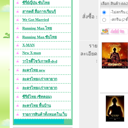
ซีรี่ย์ญี่ปุ่น ซับไทย
เลือก
สินค้า thh
สารคดี สื่อการเรียนรุ้
-ไม่สกรีน (
สั่งซื้อ :
We Got Married
-สกรีน (
2ชิ
Running Man ไทย
Running Man ซับไทย
X-MAN
ราย
New X-man
ละเอียด
:
วาไรตี้โชว์เกาหลี-dvd
ละครไทย new
ละครไทย(เก่า)หายาก
ละครไทย(เก่า)หายาก
ซีรีย์ไทย (ซิทคอม)
ละครไทย พื้นบ้าน
รายการสินค้าทั้งหมดในเว็บ