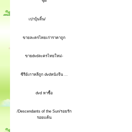
ชุด
เปาบุ้นจิ้น/
ขายละครไทยเก่าราคาถูก
ขายdvdละครไทยใหม่-
ซีรีย์เกาหลีถูก dvdหนังจีน ...
d
vd หาซื้อ
/Descendants of the Sun/รอยรัก
รอยแค้น