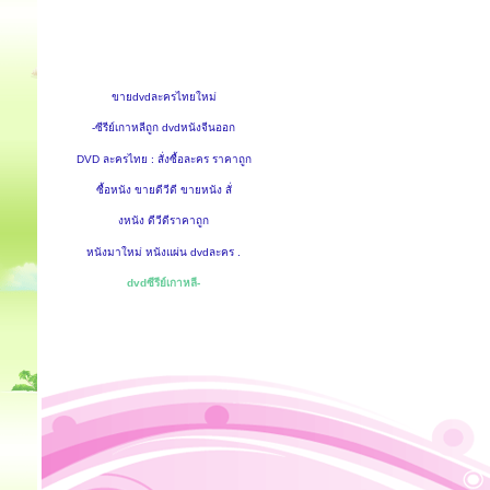
ขายdvdละครไทยใหม่
-ซีรีย์เกาหลีถูก dvdหนังจีนออก
DVD ละครไทย : สั่งซื้อละคร ราคาถูก
ซื้อหนัง ขายดีวีดี ขายหนัง สั่
งหนัง ดีวีดีราคาถูก
หนังมาใหม่ หนังแผ่น dvdละคร .
dvdซีรีย์เกาหลี-