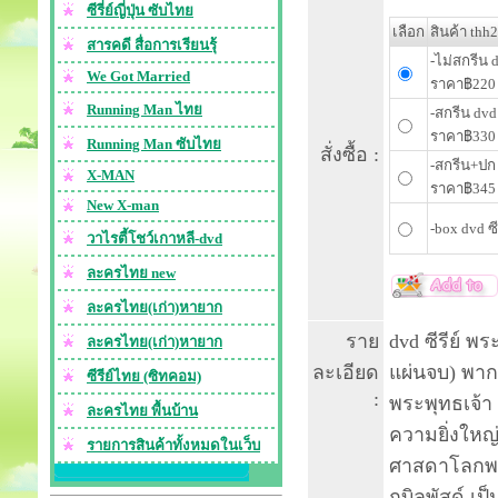
ซีรี่ย์ญี่ปุ่น ซับไทย
เลือก
สินค้า thh
สารคดี สื่อการเรียนรุ้
-ไม่สกรีน 
We Got Married
ราคา฿220
Running Man ไทย
-สกรีน dvd
ราคา฿330
Running Man ซับไทย
สั่งซื้อ :
-สกรีน+ปก 
X-MAN
ราคา฿345
New X-man
-box dvd ซ
วาไรตี้โชว์เกาหลี-dvd
ละครไทย new
ละครไทย(เก่า)หายาก
ราย
dvd ซีรีย์ 
ละครไทย(เก่า)หายาก
ละเอียด
แผ่นจบ) พาก
ซีรีย์ไทย (ซิทคอม)
:
พระพุทธเจ้
ละครไทย พื้นบ้าน
ความยิ่งใหญ่
รายการสินค้าทั้งหมดในเว็บ
ศาสดาโลกพระเ
กบิลพัสดุ์ 