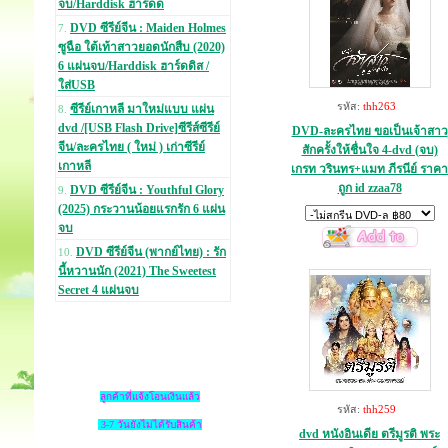
จบ/Harddisk ฮาร์ดด
DVD ซีรีย์จีน : Maiden Holmes
7.
ซูฉือ ใต้เท้าสาวยอดนักสืบ (2020)
6 แผ่นจบ/Harddisk ฮาร์ดดิส /
ใส่USB
รหัส:
thh263
ซีรีย์เกาหลี มาใหม่แบบ แผ่น
8.
dvd /[USB Flash Drive]ซีรีส์ซีรีย์
DVD-ละครไทย ขอเป็นเจ้าสาว
จีน/ละครไทย ( ใหม่ ) เก่าซีรีย์
สักครั้งให้ชื่นใจ 4-dvd (จบ)
เกาหลี
เกรท วรินทร+แมท ภีรนีย์ ราคา
ถูก id zzaa78
DVD ซีรีย์จีน : Youthful Glory
9.
(2025) กระวานน้อยแรกรัก 6 แผ่น
จบ
DVD ซีรีย์จีน (พากย์ไทย) : รัก
10.
นี้หวานนัก (2021) The Sweetest
Secret 4 แผ่นจบ
ลูกค้าที่แจ้งโอนเงินแล้ว
รหัส:
thh259
3-7 วันยังไม่ได้รับสินค้า
dvd หนังอินเดีย ตรีมูรติ พระ