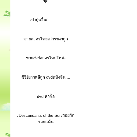
ชุด
เปาบุ้นจิ้น/
ขายละครไทยเก่าราคาถูก
ขายdvdละครไทยใหม่-
ซีรีย์เกาหลีถูก dvdหนังจีน ...
d
vd หาซื้อ
/Descendants of the Sun/รอยรัก
รอยแค้น