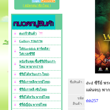
[ สมัครสมาชิกใหม่ ]
ตะกร้าสินค้า
Gallery รวมภาพ
ใส่Harddisk ฮาร์ดดิส /
ใส่USBซีรียื
หนังจีนชุด/ซื้อซีรีย์จีน(เก่า-
ใหม่ หายาก)TVB
ซีรีย์ไต้หวัน(เก่า-ใหม่)
ซีรีย์เกาหลี(พากษ์ไทย)
ชื่อสินค้า :
dvd ซีรีย์ 
แผ่นจบ) พา
ซีรีย์เกาหลี (ซับไทย)
ซีรี่ย์ไต้หวัน พากย์ไทย
รหัส
thh257
สินค้า :
ซีรี่ย์ญี่ปุ่น พากษ์ไทย