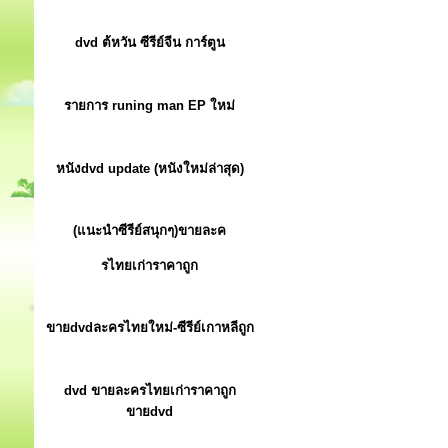
dvd ต้หวัน ซีรีย์จีน การ์ตูน
รายการ runing man EP ใหม่
หนังdvd update (หนังใหม่ล่าสุด)
(แนะนำซีรีย์สนุกๆ)ขายละค
รไทยเก่าราคาถูก
ขายdvdละครไทยใหม่-ซีรีย์เกาหลีถูก
dvd ขายละครไทยเก่าราคาถูก
ขายdvd