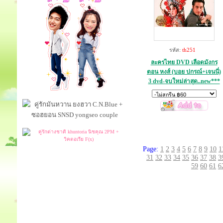
รหัส:
th251
ละครไทย DVD เลือดมังกร
ตอน หงส์ (บอย ปกรณ์+เจนนี่)
3 dvd-จบใหม่ล่าสุด..new***
Page:
1
2
3
4
5
6
7
8
9
10
1
31
32
33
34
35
36
37
38
3
59
60
61
6