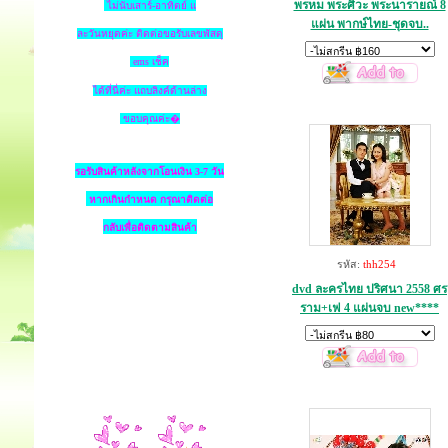
พรหม พระศิวะ พระนารายณ์ 8
ไม่นับเสาร์-อาทิตย์ แ
แผ่น พากษ์ไทย-ชุดจบ..
ละวันหยุดค่ะ ติดต่อขอรับเลขพัสดุ
ems เช็ค
ได้ที่นี่ค่ะ แถบลิงค์ด้านล่าง
ขอบคุณค่ะ�
รอรับสินค้าหลังจากโอนเงิน 3-7 วัน
หากเกินกำหนด
กรุณาติดต่อ
กลับเพื่อติดตามสินค้า
รหัส:
thh254
dvd ละครไทย ปริศนา 2558 ศร
ราม+เฟ 4 แผ่นจบ new****