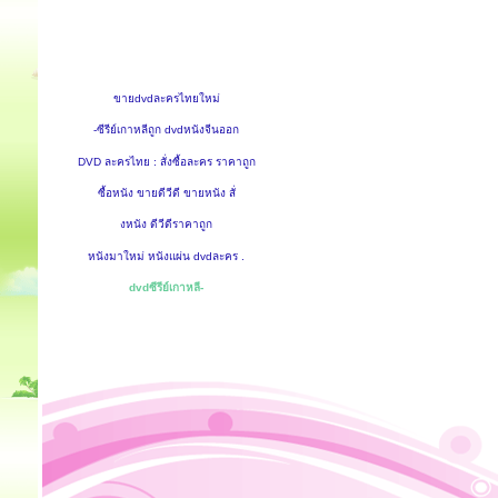
ขายdvdละครไทยใหม่
-ซีรีย์เกาหลีถูก dvdหนังจีนออก
DVD ละครไทย : สั่งซื้อละคร ราคาถูก
ซื้อหนัง ขายดีวีดี ขายหนัง สั่
งหนัง ดีวีดีราคาถูก
หนังมาใหม่ หนังแผ่น dvdละคร .
dvdซีรีย์เกาหลี-