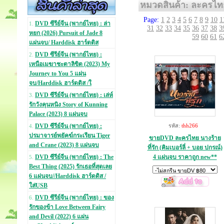
หมวดสินค้า: ละครไท
Page:
1
2
3
4
5
6
7
8
9
10
1
DVD ซีรีย์จีน (พากย์ไทย) : ล่า
1.
31
32
33
34
35
36
37
38
3
หยก (2026) Pursuit of Jade 8
59
60
61
6
แผ่นจบ/ Harddisk ฮาร์ดดิส
DVD ซีรีย์จีน (พากย์ไทย) :
2.
เหนือเมฆาชะตาลิขิต (2023) My
Journey to You 5 แผ่น
จบ/Harddisk ฮาร์ดดิส /ใ
DVD ซีรีย์จีน (พากย์ไทย) : เล่ห์
3.
รักวังคุนหนิง Story of Kunning
Palace (2023) 8 แผ่นจบ
DVD ซีรีย์จีน (พากย์ไทย) :
รหัส:
thh266
4.
ปรมาจารย์พยัคฆ์กระเรียน Tiger
ขายDVD ละครไทย นางร้าย
and Crane (2023) 8 แผ่นจบ
ที่รัก (คิมเบอร์ลี่ + บอย ปกรณ์)
4 แผ่นจบ ราคาถูก new**
DVD ซีรีย์จีน (พากย์ไทย) : The
5.
Best Thing (2025) รักเธอที่สุดเลย
6 แผ่นจบ//Harddisk ฮาร์ดดิส /
ใส่USB
DVD ซีรีย์จีน (พากย์ไทย) : ของ
6.
รักของข้า Love Between Fairy
and Devil (2022) 6 แผ่น