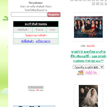
Newsletter
59
60
61
6
รับข่าวสารเกี่ยวกับสินค้าใหม่ๆ
โปรดใส่อีเมล์ของท่าน
รหัส:
thh266
ขายDVD ละครไทย นางร้าย
ที่รัก (คิมเบอร์ลี่ + บอย ปกรณ์)
4 แผ่นจบ ราคาถูก new**
Online:
69
user