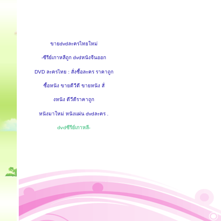
ขายdvdละครไทยใหม่
-ซีรีย์เกาหลีถูก dvdหนังจีนออก
DVD ละครไทย : สั่งซื้อละคร ราคาถูก
ซื้อหนัง ขายดีวีดี ขายหนัง สั่
งหนัง ดีวีดีราคาถูก
หนังมาใหม่ หนังแผ่น dvdละคร .
dvdซีรีย์เกาหลี-