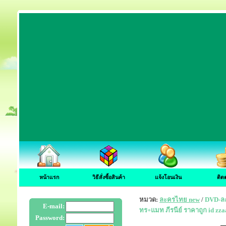
หน้าแรก
วิธีสั่งซื้อสินค้า
แจ้งโอนเงิน
ติด
หมวด:
ละครไทย new
/
DVD-ละค
E-mail:
ทร+แมท ภีรนีย์ ราคาถูก id zz
Password: