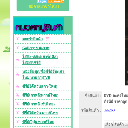
[ สมัครสมาชิกใหม่ ]
ตะกร้าสินค้า
Gallery รวมภาพ
ใส่Harddisk ฮาร์ดดิส /
ใส่USBซีรียื
หนังจีนชุด/ซื้อซีรีย์จีน(เก่า-
ใหม่ หายาก)TVB
ซีรีย์ไต้หวัน(เก่า-ใหม่)
ซีรีย์เกาหลี(พากษ์ไทย)
ชื่อสินค้า :
DVD-ละครไทย ข
ภีรนีย์ ราคาถูก
ซีรีย์เกาหลี (ซับไทย)
รหัสสินค้า :
thh263
ซีรี่ย์ไต้หวัน พากย์ไทย
ซีรี่ย์ญี่ปุ่น พากษ์ไทย
เลือก
สินค้า t