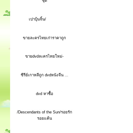
ชุด
เปาบุ้นจิ้น/
ขายละครไทยเก่าราคาถูก
ขายdvdละครไทยใหม่-
ซีรีย์เกาหลีถูก dvdหนังจีน ...
d
vd หาซื้อ
/Descendants of the Sun/รอยรัก
รอยแค้น