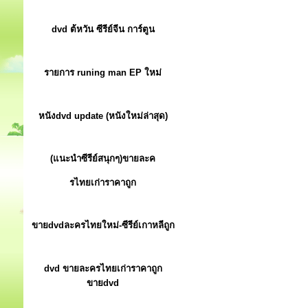
dvd ต้หวัน ซีรีย์จีน การ์ตูน
รายการ runing man EP ใหม่
หนังdvd update (หนังใหม่ล่าสุด)
(แนะนำซีรีย์สนุกๆ)ขายละค
รไทยเก่าราคาถูก
ขายdvdละครไทยใหม่-ซีรีย์เกาหลีถูก
dvd ขายละครไทยเก่าราคาถูก
ขายdvd