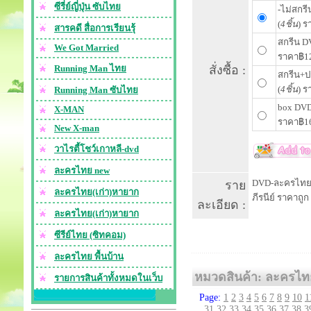
ซีรี่ย์ญี่ปุ่น ซับไทย
-ไม่สกร
(
4ชิ้น
) 
สารคดี สื่อการเรียนรุ้
สกรีน DV
We Got Married
ราคา฿1
Running Man ไทย
สั่งซื้อ :
สกรีน+ป
(
4ชิ้น
) 
Running Man ซับไทย
box DVD
X-MAN
ราคา฿1
New X-man
วาไรตี้โชว์เกาหลี-dvd
ละครไทย new
DVD-ละครไทย ข
ราย
ละครไทย(เก่า)หายาก
ภีรนีย์ ราคาถูก
ละเอียด :
ละครไทย(เก่า)หายาก
ซีรีย์ไทย (ซิทคอม)
ละครไทย พื้นบ้าน
หมวดสินค้า: ละครไท
รายการสินค้าทั้งหมดในเว็บ
Page:
1
2
3
4
5
6
7
8
9
10
1
31
32
33
34
35
36
37
38
3