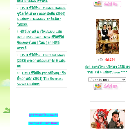
จบ/Harddisk ฮาร์ดด
DVD ซีรีย์จีน : Maiden Holmes
7.
ซูฉือ ใต้เท้าสาวยอดนักสืบ (2020)
6 แผ่นจบ/Harddisk ฮาร์ดดิส /
ใส่USB
ซีรีย์เกาหลี มาใหม่แบบ แผ่น
8.
dvd /[USB Flash Drive]ซีรีส์ซีรีย์
จีน/ละครไทย ( ใหม่ ) เก่าซีรีย์
เกาหลี
DVD ซีรีย์จีน : Youthful Glory
9.
รหัส:
thh254
(2025) กระวานน้อยแรกรัก 6 แผ่น
จบ
dvd ละครไทย ปริศนา 2558 ศร
ราม+เฟ 4 แผ่นจบ new****
DVD ซีรีย์จีน (พากย์ไทย) : รัก
10.
นี้หวานนัก (2021) The Sweetest
Secret 4 แผ่นจบ
ลูกค้าที่แจ้งโอนเงินแล้ว
3-7 วันยังไม่ได้รับสินค้า