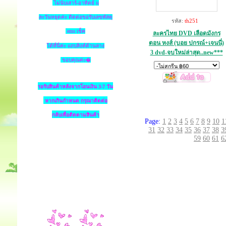
ไม่นับเสาร์-อาทิตย์ แ
ละวันหยุดค่ะ ติดต่อขอรับเลขพัสดุ
รหัส:
th251
ems เช็ค
ละครไทย DVD เลือดมังกร
ตอน หงส์ (บอย ปกรณ์+เจนนี่)
ได้ที่นี่ค่ะ แถบลิงค์ด้านล่าง
3 dvd-จบใหม่ล่าสุด..new***
ขอบคุณค่ะ�
รอรับสินค้าหลังจากโอนเงิน 3-7 วัน
หากเกินกำหนด
กรุณาติดต่อ
กลับเพื่อติดตามสินค้า
Page:
1
2
3
4
5
6
7
8
9
10
1
31
32
33
34
35
36
37
38
3
59
60
61
6