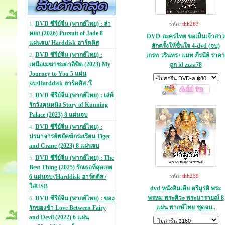
DVD ซีรีย์จีน (พากย์ไทย) : ล่า
รหัส:
thh263
1.
หยก (2026) Pursuit of Jade 8
DVD-ละครไทย ขอเป็นเจ้าสาว
แผ่นจบ/ Harddisk ฮาร์ดดิส
สักครั้งให้ชื่นใจ 4-dvd (จบ)
DVD ซีรีย์จีน (พากย์ไทย) :
เกรท วรินทร+แมท ภีรนีย์ ราคา
2.
เหนือเมฆาชะตาลิขิต (2023) My
ถูก id zzaa78
Journey to You 5 แผ่น
จบ/Harddisk ฮาร์ดดิส /ใ
DVD ซีรีย์จีน (พากย์ไทย) : เล่ห์
3.
รักวังคุนหนิง Story of Kunning
Palace (2023) 8 แผ่นจบ
DVD ซีรีย์จีน (พากย์ไทย) :
4.
ปรมาจารย์พยัคฆ์กระเรียน Tiger
and Crane (2023) 8 แผ่นจบ
DVD ซีรีย์จีน (พากย์ไทย) : The
5.
Best Thing (2025) รักเธอที่สุดเลย
รหัส:
thh259
6 แผ่นจบ//Harddisk ฮาร์ดดิส /
ใส่USB
dvd หนังอินเดีย ตรีมูรติ พระ
พรหม พระศิวะ พระนารายณ์ 8
DVD ซีรีย์จีน (พากย์ไทย) : ของ
6.
แผ่น พากษ์ไทย-ชุดจบ..
รักของข้า Love Between Fairy
and Devil (2022) 6 แผ่น