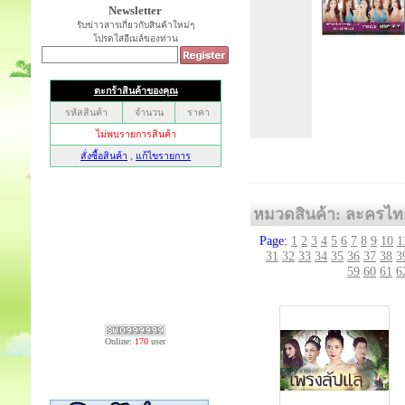
Newsletter
รับข่าวสารเกี่ยวกับสินค้าใหม่ๆ
โปรดใส่อีเมล์ของท่าน
หมวดสินค้า: ละครไท
Page:
1
2
3
4
5
6
7
8
9
10
1
31
32
33
34
35
36
37
38
3
59
60
61
6
Online:
170
user