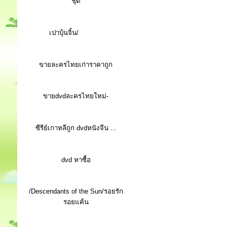
ชุด
เปาบุ้นจิ้น/
ขายละครไทยเก่าราคาถูก
ขายdvdละครไทยใหม่-
ซีรีย์เกาหลีถูก dvdหนังจีน ...
d
vd หาซื้อ
/Descendants of the Sun/รอยรัก
รอยแค้น