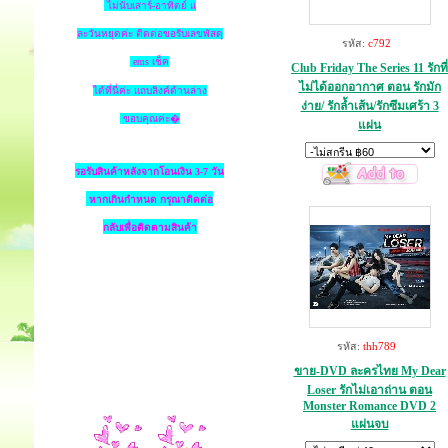
ไม่นับเสาร์-อาทิตย์ แ
ละวันหยุดค่ะ ติดต่อขอรับเลขพัสดุ
รหัส:
c792
ems เช็ค
Club Friday The Series 11 รักที่
ไม่ได้ออกอากาศ ตอน รักมัก
ได้ที่นี่ค่ะ แถบลิงค์ด้านล่าง
ง่าย/ รักล้ำเส้น/รักซึมเศร้า 3
ขอบคุณค่ะ�
แผ่น
รอรับสินค้าหลังจากโอนเงิน 3-7 วัน
หากเกินกำหนด
กรุณาติดต่อ
กลับเพื่อติดตามสินค้า
รหัส:
thh789
ขาย-DVD ละครไทย My Dear
Loser รักไม่เอาถ่าน ตอน
Monster Romance DVD 2
แผ่นจบ