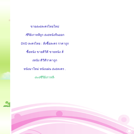
ขายdvdละครไทยใหม่
-ซีรีย์เกาหลีถูก dvdหนังจีนออก
DVD ละครไทย : สั่งซื้อละคร ราคาถูก
ซื้อหนัง ขายดีวีดี ขายหนัง สั่
งหนัง ดีวีดีราคาถูก
หนังมาใหม่ หนังแผ่น dvdละคร .
dvdซีรีย์เกาหลี-