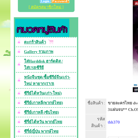
[ สมัครสมาชิกใหม่ ]
ตะกร้าสินค้า
Gallery รวมภาพ
ใส่Harddisk ฮาร์ดดิส /
ใส่USBซีรียื
หนังจีนชุด/ซื้อซีรีย์จีน(เก่า-
ใหม่ หายาก)TVB
ซีรีย์ไต้หวัน(เก่า-ใหม่)
ซีรีย์เกาหลี(พากษ์ไทย)
ชื่อสินค้า :
ขายละครไทย dvd-
3แผ่นจบ** Ch.ON
ซีรีย์เกาหลี (ซับไทย)
รหัส
ซีรี่ย์ไต้หวัน พากย์ไทย
thh370
สินค้า :
ซีรี่ย์ญี่ปุ่น พากษ์ไทย