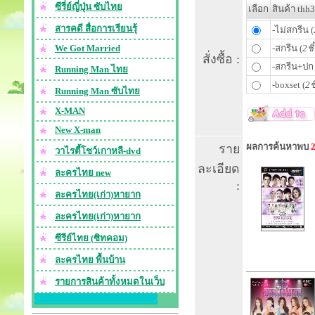
ซีรี่ย์ญี่ปุ่น ซับไทย
เลือก
สินค้า thh
สารคดี สื่อการเรียนรุ้
-ไม่สกรีน (
We Got Married
-สกรีน (
2ชิ
สั่งซื้อ :
-สกรีน+ปก 
Running Man ไทย
-boxset (
2ช
Running Man ซับไทย
X-MAN
New X-man
ผลการค้นหาพบ
ราย
วาไรตี้โชว์เกาหลี-dvd
ละเอียด
ละครไทย new
:
ละครไทย(เก่า)หายาก
ละครไทย(เก่า)หายาก
ซีรีย์ไทย (ซิทคอม)
ละครไทย พื้นบ้าน
รายการสินค้าทั้งหมดในเว็บ