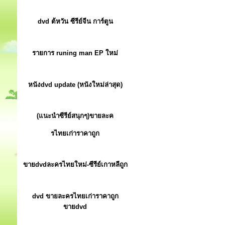
dvd ต้หวัน ซีรีย์จีน การ์ตูน
รายการ runing man EP ใหม่
หนังdvd update (หนังใหม่ล่าสุด)
(แนะนำซีรีย์สนุกๆ)ขายละค
รไทยเก่าราคาถูก
ขายdvdละครไทยใหม่-ซีรีย์เกาหลีถูก
dvd ขายละครไทยเก่าราคาถูก
ขายdvd