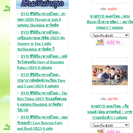
รหัส:
thh801
DVD ซีรีย์จีน (พากย์ไทย) : ล่า
1.
ขายDVD ละครไทย : เพรง
หยก (2026) Pursuit of Jade 8
ลับแล (น้ำตาล ชลิตา + สมาร์ท
แผ่นจบ/ Harddisk ฮาร์ดดิส
กฤษฎา) 7 แผ่นจบ
DVD ซีรีย์จีน (พากย์ไทย) :
2.
เหนือเมฆาชะตาลิขิต (2023) My
Journey to You 5 แผ่น
จบ/Harddisk ฮาร์ดดิส /ใ
DVD ซีรีย์จีน (พากย์ไทย) : เล่ห์
3.
รักวังคุนหนิง Story of Kunning
Palace (2023) 8 แผ่นจบ
DVD ซีรีย์จีน (พากย์ไทย) :
4.
ปรมาจารย์พยัคฆ์กระเรียน Tiger
and Crane (2023) 8 แผ่นจบ
DVD ซีรีย์จีน (พากย์ไทย) : The
5.
Best Thing (2025) รักเธอที่สุดเลย
รหัส:
thh798
6 แผ่นจบ//Harddisk ฮาร์ดดิส /
ขายDVD ละครไทย : เรือ
ใส่USB
มนุษย์ (อ๋อม อรรคพันธ์ + เกรซ
DVD ซีรีย์จีน (พากย์ไทย) : ของ
กาญจน์เกล้า) 5 แผ่นจบ
6.
รักของข้า Love Between Fairy
and Devil (2022) 6 แผ่น