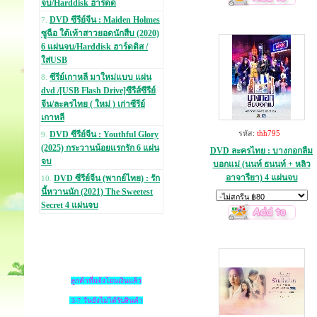
จบ/Harddisk ฮาร์ดด
DVD ซีรีย์จีน : Maiden Holmes
7.
ซูฉือ ใต้เท้าสาวยอดนักสืบ (2020)
6 แผ่นจบ/Harddisk ฮาร์ดดิส /
ใส่USB
ซีรีย์เกาหลี มาใหม่แบบ แผ่น
8.
dvd /[USB Flash Drive]ซีรีส์ซีรีย์
จีน/ละครไทย ( ใหม่ ) เก่าซีรีย์
เกาหลี
รหัส:
thh795
DVD ซีรีย์จีน : Youthful Glory
9.
(2025) กระวานน้อยแรกรัก 6 แผ่น
DVD ละครไทย : บางกอกลืม
จบ
บอกแม่ (นนท์ ธนนท์ + หลิว
อาจารียา) 4 แผ่นจบ
DVD ซีรีย์จีน (พากย์ไทย) : รัก
10.
นี้หวานนัก (2021) The Sweetest
Secret 4 แผ่นจบ
ลูกค้าที่แจ้งโอนเงินแล้ว
3-7 วันยังไม่ได้รับสินค้า