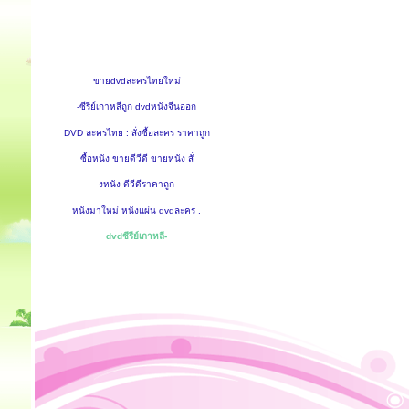
ขายdvdละครไทยใหม่
-ซีรีย์เกาหลีถูก dvdหนังจีนออก
DVD ละครไทย : สั่งซื้อละคร ราคาถูก
ซื้อหนัง ขายดีวีดี ขายหนัง สั่
งหนัง ดีวีดีราคาถูก
หนังมาใหม่ หนังแผ่น dvdละคร .
dvdซีรีย์เกาหลี-