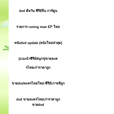
dvd ต้หวัน ซีรีย์จีน การ์ตูน
รายการ runing man EP ใหม่
หนังdvd update (หนังใหม่ล่าสุด)
(แนะนำซีรีย์สนุกๆ)ขายละค
รไทยเก่าราคาถูก
ขายdvdละครไทยใหม่-ซีรีย์เกาหลีถูก
dvd ขายละครไทยเก่าราคาถูก
ขายdvd