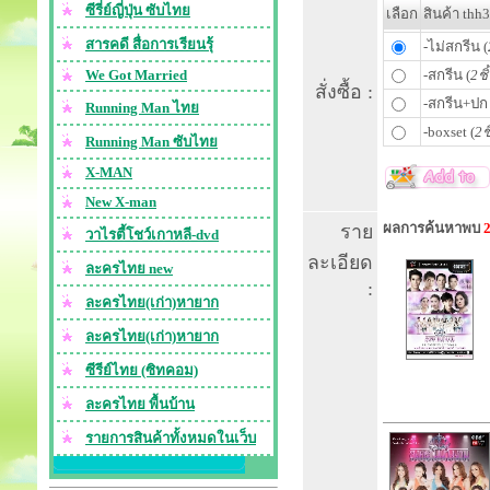
ซีรี่ย์ญี่ปุ่น ซับไทย
เลือก
สินค้า thh
สารคดี สื่อการเรียนรุ้
-ไม่สกรีน (
We Got Married
-สกรีน (
2ชิ
สั่งซื้อ :
-สกรีน+ปก 
Running Man ไทย
-boxset (
2ช
Running Man ซับไทย
X-MAN
New X-man
ผลการค้นหาพบ
ราย
วาไรตี้โชว์เกาหลี-dvd
ละเอียด
ละครไทย new
:
ละครไทย(เก่า)หายาก
ละครไทย(เก่า)หายาก
ซีรีย์ไทย (ซิทคอม)
ละครไทย พื้นบ้าน
รายการสินค้าทั้งหมดในเว็บ