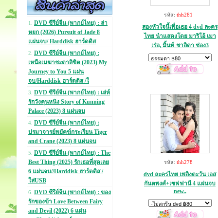
รหัส:
thh281
DVD ซีรีย์จีน (พากย์ไทย) : ล่า
1.
สองหัวใจนี้เพื่อเธอ 4 dvd ละคร
หยก (2026) Pursuit of Jade 8
ไทย นำแสดงโดย มาริโอ้ เมา
แผ่นจบ/ Harddisk ฮาร์ดดิส
เร่อ, มิ้นท์-ชาลิดา ช่อง3
DVD ซีรีย์จีน (พากย์ไทย) :
2.
เหนือเมฆาชะตาลิขิต (2023) My
Journey to You 5 แผ่น
จบ/Harddisk ฮาร์ดดิส /ใ
DVD ซีรีย์จีน (พากย์ไทย) : เล่ห์
3.
รักวังคุนหนิง Story of Kunning
Palace (2023) 8 แผ่นจบ
DVD ซีรีย์จีน (พากย์ไทย) :
4.
ปรมาจารย์พยัคฆ์กระเรียน Tiger
and Crane (2023) 8 แผ่นจบ
DVD ซีรีย์จีน (พากย์ไทย) : The
5.
Best Thing (2025) รักเธอที่สุดเลย
รหัส:
thh278
6 แผ่นจบ//Harddisk ฮาร์ดดิส /
dvd ละครไทย เพลิงตะวัน เอส
ใส่USB
กันตพงศ์+เซฟฟานี 4 แผ่นจบ
new..
DVD ซีรีย์จีน (พากย์ไทย) : ของ
6.
รักของข้า Love Between Fairy
and Devil (2022) 6 แผ่น