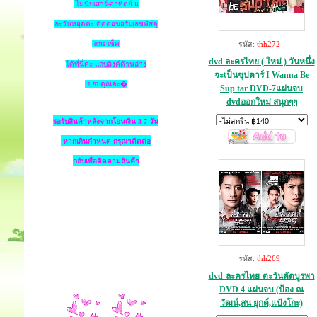
ไม่นับเสาร์-อาทิตย์ แ
ละวันหยุดค่ะ ติดต่อขอรับเลขพัสดุ
ems เช็ค
รหัส:
thh272
dvd ละครไทย ( ใหม่ ) วันหนึ่ง
ได้ที่นี่ค่ะ แถบลิงค์ด้านล่าง
จะเป็นซุปตาร์ I Wanna Be
ขอบคุณค่ะ�
Sup tar DVD-7แผ่นจบ
dvdออกใหม่ สนุกๆๆ
รอรับสินค้าหลังจากโอนเงิน 3-7 วัน
หากเกินกำหนด
กรุณาติดต่อ
กลับเพื่อติดตามสินค้า
รหัส:
thh269
dvd-ละครไทย-ตะวันตัดบูรพา
DVD 4 แผ่นจบ (ป้อง ณ
วัฒน์,สน ยุกต์,แป้งโกะ)