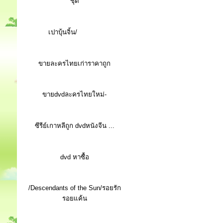
ชุด
เปาบุ้นจิ้น/
ขายละครไทยเก่าราคาถูก
ขายdvdละครไทยใหม่-
ซีรีย์เกาหลีถูก dvdหนังจีน ...
d
vd หาซื้อ
/Descendants of the Sun/รอยรัก
รอยแค้น