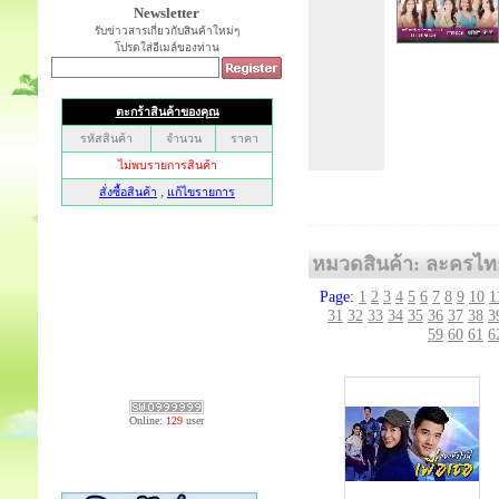
Newsletter
รับข่าวสารเกี่ยวกับสินค้าใหม่ๆ
โปรดใส่อีเมล์ของท่าน
หมวดสินค้า: ละครไท
Page:
1
2
3
4
5
6
7
8
9
10
1
31
32
33
34
35
36
37
38
3
59
60
61
6
Online:
129
user