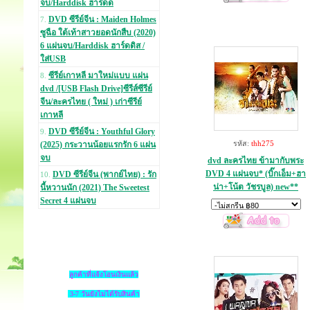
จบ/Harddisk ฮาร์ดด
DVD ซีรีย์จีน : Maiden Holmes
7.
ซูฉือ ใต้เท้าสาวยอดนักสืบ (2020)
6 แผ่นจบ/Harddisk ฮาร์ดดิส /
ใส่USB
ซีรีย์เกาหลี มาใหม่แบบ แผ่น
8.
dvd /[USB Flash Drive]ซีรีส์ซีรีย์
จีน/ละครไทย ( ใหม่ ) เก่าซีรีย์
เกาหลี
DVD ซีรีย์จีน : Youthful Glory
9.
รหัส:
thh275
(2025) กระวานน้อยแรกรัก 6 แผ่น
จบ
dvd ละครไทย ข้ามากับพระ
DVD 4 แผ่นจบ* (บิ๊กเอ็ม+ฮา
DVD ซีรีย์จีน (พากย์ไทย) : รัก
10.
น่า+โน้ต วัชรบูล) new**
นี้หวานนัก (2021) The Sweetest
Secret 4 แผ่นจบ
ลูกค้าที่แจ้งโอนเงินแล้ว
3-7 วันยังไม่ได้รับสินค้า