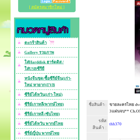
[ สมัครสมาชิกใหม่ ]
ตะกร้าสินค้า
Gallery รวมภาพ
ใส่Harddisk ฮาร์ดดิส /
ใส่USBซีรียื
หนังจีนชุด/ซื้อซีรีย์จีน(เก่า-
ใหม่ หายาก)TVB
ซีรีย์ไต้หวัน(เก่า-ใหม่)
ซีรีย์เกาหลี(พากษ์ไทย)
ชื่อสินค้า :
ขายละครไทย dvd-
3แผ่นจบ** Ch.ON
ซีรีย์เกาหลี (ซับไทย)
รหัส
ซีรี่ย์ไต้หวัน พากย์ไทย
thh370
สินค้า :
ซีรี่ย์ญี่ปุ่น พากษ์ไทย