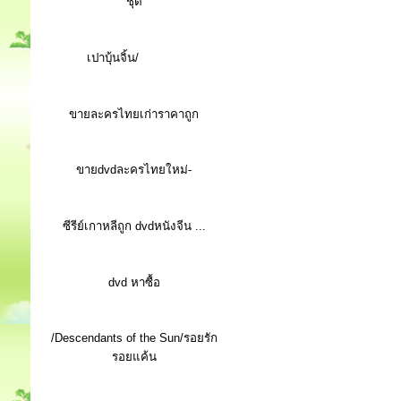
ชุด
เปาบุ้นจิ้น/
ขายละครไทยเก่าราคาถูก
ขายdvdละครไทยใหม่-
ซีรีย์เกาหลีถูก dvdหนังจีน ...
d
vd หาซื้อ
/Descendants of the Sun/รอยรัก
รอยแค้น