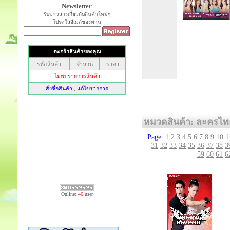
Newsletter
รับข่าวสารเกี่ยวกับสินค้าใหม่ๆ
โปรดใส่อีเมล์ของท่าน
หมวดสินค้า: ละครไท
Page:
1
2
3
4
5
6
7
8
9
10
1
31
32
33
34
35
36
37
38
3
59
60
61
6
Online:
46
user