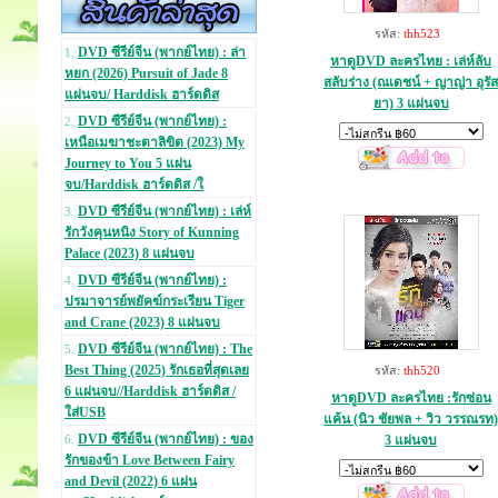
รหัส:
thh523
DVD ซีรีย์จีน (พากย์ไทย) : ล่า
1.
หาดูDVD ละครไทย : เล่ห์ลับ
หยก (2026) Pursuit of Jade 8
สลับร่าง (ณเดชน์ + ญาญ่า อุรัส
แผ่นจบ/ Harddisk ฮาร์ดดิส
ยา) 3 แผ่นจบ
DVD ซีรีย์จีน (พากย์ไทย) :
2.
เหนือเมฆาชะตาลิขิต (2023) My
Journey to You 5 แผ่น
จบ/Harddisk ฮาร์ดดิส /ใ
DVD ซีรีย์จีน (พากย์ไทย) : เล่ห์
3.
รักวังคุนหนิง Story of Kunning
Palace (2023) 8 แผ่นจบ
DVD ซีรีย์จีน (พากย์ไทย) :
4.
ปรมาจารย์พยัคฆ์กระเรียน Tiger
and Crane (2023) 8 แผ่นจบ
DVD ซีรีย์จีน (พากย์ไทย) : The
5.
Best Thing (2025) รักเธอที่สุดเลย
รหัส:
thh520
6 แผ่นจบ//Harddisk ฮาร์ดดิส /
หาดูDVD ละครไทย :รักซ่อน
ใส่USB
แค้น (นิว ชัยพล + วิว วรรณรท)
DVD ซีรีย์จีน (พากย์ไทย) : ของ
3 แผ่นจบ
6.
รักของข้า Love Between Fairy
and Devil (2022) 6 แผ่น