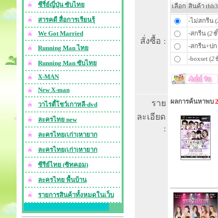
ซีรี่ย์ญี่ปุ่น ซับไทย
เลือก
สินค้า thh
สารคดี สื่อการเรียนรุ้
-ไม่สกรีน (
We Got Married
-สกรีน (
2ชิ
สั่งซื้อ :
-สกรีน+ปก 
Running Man ไทย
-boxset (
2ช
Running Man ซับไทย
X-MAN
New X-man
ผลการค้นหาพบ
ราย
วาไรตี้โชว์เกาหลี-dvd
ละเอียด
ละครไทย new
:
ละครไทย(เก่า)หายาก
ละครไทย(เก่า)หายาก
ซีรีย์ไทย (ซิทคอม)
ละครไทย พื้นบ้าน
รายการสินค้าทั้งหมดในเว็บ