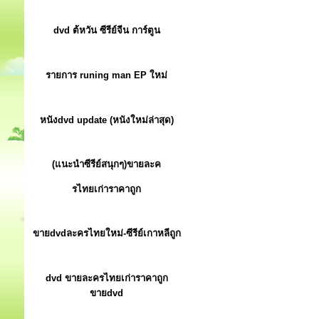
dvd ต้หวัน ซีรีย์จีน การ์ตูน
รายการ runing man EP ใหม่
หนังdvd update (หนังใหม่ล่าสุด)
(แนะนำซีรีย์สนุกๆ)ขายละค
รไทยเก่าราคาถูก
ขายdvdละครไทยใหม่-ซีรีย์เกาหลีถูก
dvd ขายละครไทยเก่าราคาถูก
ขายdvd