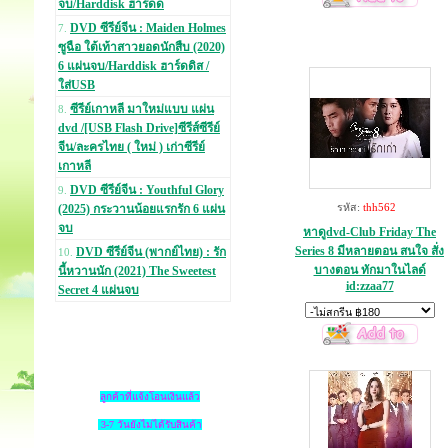
จบ/Harddisk ฮาร์ดด
DVD ซีรีย์จีน : Maiden Holmes
7.
ซูฉือ ใต้เท้าสาวยอดนักสืบ (2020)
6 แผ่นจบ/Harddisk ฮาร์ดดิส /
ใส่USB
ซีรีย์เกาหลี มาใหม่แบบ แผ่น
8.
dvd /[USB Flash Drive]ซีรีส์ซีรีย์
จีน/ละครไทย ( ใหม่ ) เก่าซีรีย์
เกาหลี
DVD ซีรีย์จีน : Youthful Glory
9.
รหัส:
thh562
(2025) กระวานน้อยแรกรัก 6 แผ่น
จบ
หาดูdvd-Club Friday The
Series 8 มีหลายตอน สนใจ สั่ง
DVD ซีรีย์จีน (พากย์ไทย) : รัก
10.
บางตอน ทักมาในไลด์
นี้หวานนัก (2021) The Sweetest
id:zzaa77
Secret 4 แผ่นจบ
ลูกค้าที่แจ้งโอนเงินแล้ว
3-7 วันยังไม่ได้รับสินค้า