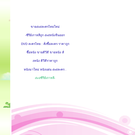
ขายdvdละครไทยใหม่
-ซีรีย์เกาหลีถูก dvdหนังจีนออก
DVD ละครไทย : สั่งซื้อละคร ราคาถูก
ซื้อหนัง ขายดีวีดี ขายหนัง สั่
งหนัง ดีวีดีราคาถูก
หนังมาใหม่ หนังแผ่น dvdละคร .
dvdซีรีย์เกาหลี-