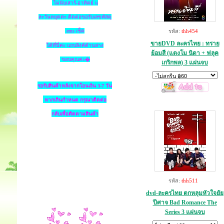
ไม่นับเสาร์-อาทิตย์ แ
ละวันหยุดค่ะ ติดต่อขอรับเลขพัสดุ
ems เช็ค
รหัส:
thh454
ขายDVD ละครไทย : ทราย
ได้ที่นี่ค่ะ แถบลิงค์ด้านล่าง
ย้อมสี (แตงโม นิดา + ฟลุค
ขอบคุณค่ะ�
เกริกพล) 3 แผ่นจบ
รอรับสินค้าหลังจากโอนเงิน 3-7 วัน
หากเกินกำหนด
กรุณาติดต่อ
กลับเพื่อติดตามสินค้า
รหัส:
thh511
dvd-ละครไทย ตกหลุมหัวใจยัย
ปีศาจ Bad Romance The
Series 3 แผ่นจบ