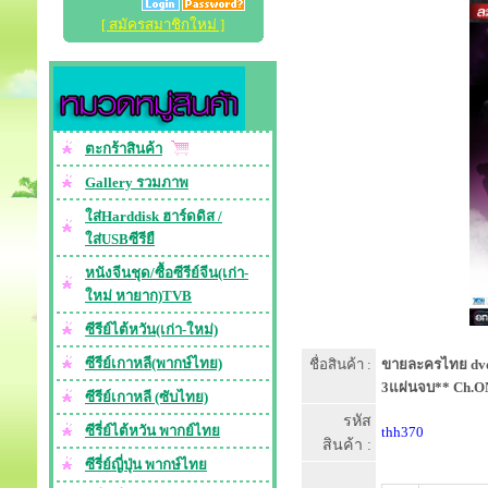
[ สมัครสมาชิกใหม่ ]
ตะกร้าสินค้า
Gallery รวมภาพ
ใส่Harddisk ฮาร์ดดิส /
ใส่USBซีรียื
หนังจีนชุด/ซื้อซีรีย์จีน(เก่า-
ใหม่ หายาก)TVB
ซีรีย์ไต้หวัน(เก่า-ใหม่)
ซีรีย์เกาหลี(พากษ์ไทย)
ชื่อสินค้า :
ขายละครไทย dvd-
3แผ่นจบ** Ch.ON
ซีรีย์เกาหลี (ซับไทย)
รหัส
ซีรี่ย์ไต้หวัน พากย์ไทย
thh370
สินค้า :
ซีรี่ย์ญี่ปุ่น พากษ์ไทย