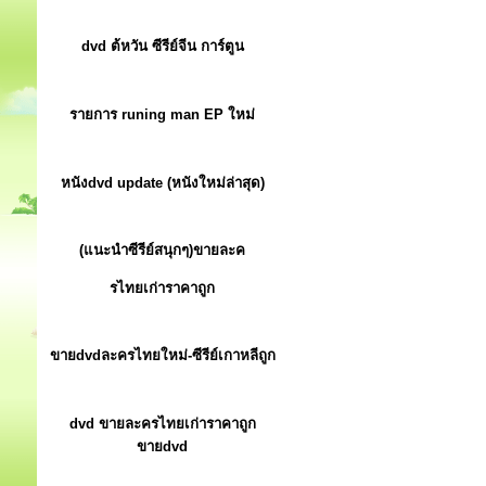
dvd ต้หวัน ซีรีย์จีน การ์ตูน
รายการ runing man EP ใหม่
หนังdvd update (หนังใหม่ล่าสุด)
(แนะนำซีรีย์สนุกๆ)ขายละค
รไทยเก่าราคาถูก
ขายdvdละครไทยใหม่-ซีรีย์เกาหลีถูก
dvd ขายละครไทยเก่าราคาถูก
ขายdvd