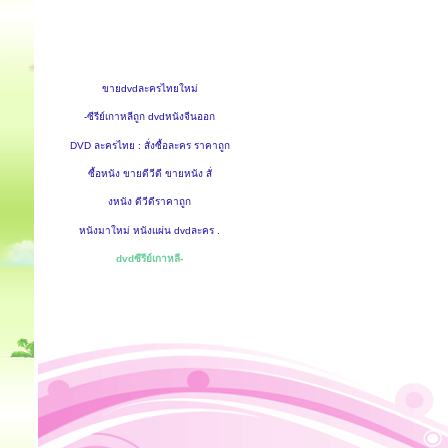
ขายdvdละครไทยใหม่
-ซีรีย์เกาหลีถูก dvdหนังจีนออก
DVD ละครไทย : สั่งซื้อละคร ราคาถูก
ซื้อหนัง ขายดีวีดี ขายหนัง สั่
งหนัง ดีวีดีราคาถูก
หนังมาใหม่ หนังแผ่น dvdละคร .
dvdซีรีย์เกาหลี-