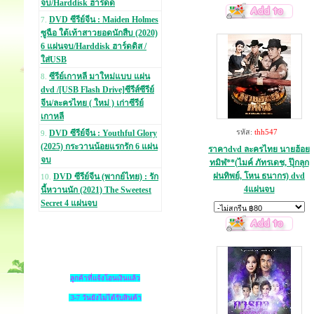
จบ/Harddisk ฮาร์ดด
DVD ซีรีย์จีน : Maiden Holmes
7.
ซูฉือ ใต้เท้าสาวยอดนักสืบ (2020)
6 แผ่นจบ/Harddisk ฮาร์ดดิส /
ใส่USB
ซีรีย์เกาหลี มาใหม่แบบ แผ่น
8.
dvd /[USB Flash Drive]ซีรีส์ซีรีย์
จีน/ละครไทย ( ใหม่ ) เก่าซีรีย์
เกาหลี
รหัส:
thh547
DVD ซีรีย์จีน : Youthful Glory
9.
(2025) กระวานน้อยแรกรัก 6 แผ่น
ราคาdvd ละครไทย นายฮ้อย
จบ
ทมิฬ**(ไมค์ ภัทรเดช, ปุ๊กลุก
ฝนทิพย์, โหน ธนากร) dvd
DVD ซีรีย์จีน (พากย์ไทย) : รัก
10.
4แผ่นจบ
นี้หวานนัก (2021) The Sweetest
Secret 4 แผ่นจบ
ลูกค้าที่แจ้งโอนเงินแล้ว
3-7 วันยังไม่ได้รับสินค้า