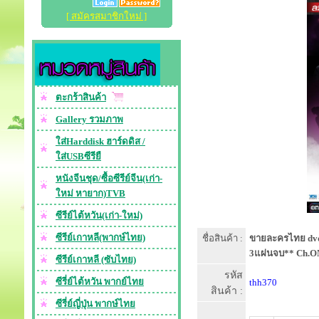
[ สมัครสมาชิกใหม่ ]
ตะกร้าสินค้า
Gallery รวมภาพ
ใส่Harddisk ฮาร์ดดิส /
ใส่USBซีรียื
หนังจีนชุด/ซื้อซีรีย์จีน(เก่า-
ใหม่ หายาก)TVB
ซีรีย์ไต้หวัน(เก่า-ใหม่)
ซีรีย์เกาหลี(พากษ์ไทย)
ชื่อสินค้า :
ขายละครไทย dvd-
3แผ่นจบ** Ch.ON
ซีรีย์เกาหลี (ซับไทย)
รหัส
ซีรี่ย์ไต้หวัน พากย์ไทย
thh370
สินค้า :
ซีรี่ย์ญี่ปุ่น พากษ์ไทย