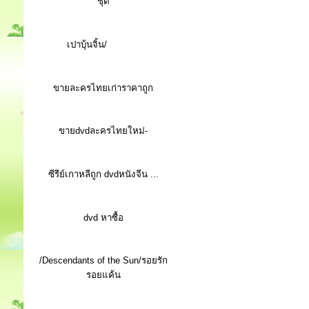
ชุด
เปาบุ้นจิ้น/
ขายละครไทยเก่าราคาถูก
ขายdvdละครไทยใหม่-
ซีรีย์เกาหลีถูก dvdหนังจีน ...
d
vd หาซื้อ
/Descendants of the Sun/รอยรัก
รอยแค้น