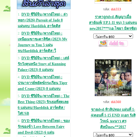
รหัส:
thh553
DVD ซีรีย์จีน (พากย์ไทย) : ล่า
1.
ราคาถูกdvd-สัญญาเมื่อ
หยก (2026) Pursuit of Jade 8
สายัณห์( EP.1-11 จบ) 3 แผ่นจบ
แผ่นจบ/ Harddisk ฮาร์ดดิส
new2017***(เอ-ไชยา มิตรชัย)
DVD ซีรีย์จีน (พากย์ไทย) :
2.
เหนือเมฆาชะตาลิขิต (2023) My
Journey to You 5 แผ่น
จบ/Harddisk ฮาร์ดดิส /ใ
DVD ซีรีย์จีน (พากย์ไทย) : เล่ห์
3.
รักวังคุนหนิง Story of Kunning
Palace (2023) 8 แผ่นจบ
DVD ซีรีย์จีน (พากย์ไทย) :
4.
ปรมาจารย์พยัคฆ์กระเรียน Tiger
and Crane (2023) 8 แผ่นจบ
DVD ซีรีย์จีน (พากย์ไทย) : The
5.
Best Thing (2025) รักเธอที่สุดเลย
รหัส:
thh560
6 แผ่นจบ//Harddisk ฮาร์ดดิส /
ขายdvd-ทิวลิปทอง แผ่นที่ 1-
ใส่USB
4(ตอนที่ 1-15 END )(เอก รังสิ
DVD ซีรีย์จีน (พากย์ไทย) : ของ
โรจน์, มะนาว ศร
6.
รักของข้า Love Between Fairy
ศิลป์)new**2017
and Devil (2022) 6 แผ่น