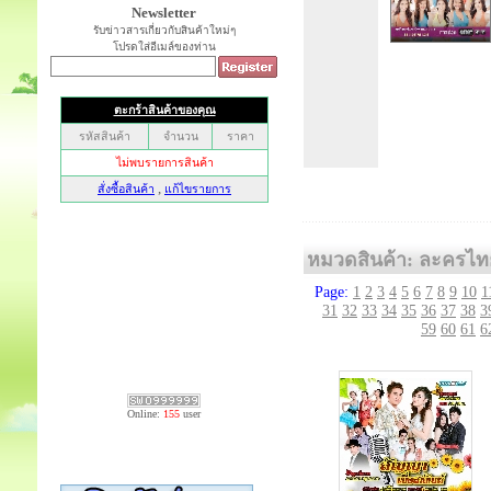
Newsletter
รับข่าวสารเกี่ยวกับสินค้าใหม่ๆ
โปรดใส่อีเมล์ของท่าน
หมวดสินค้า: ละครไท
Page:
1
2
3
4
5
6
7
8
9
10
1
31
32
33
34
35
36
37
38
3
59
60
61
6
Online:
155
user