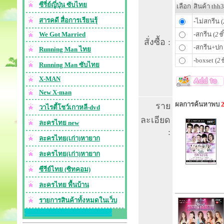
ซีรี่ย์ญี่ปุ่น ซับไทย
เลือก
สินค้า thh
สารคดี สื่อการเรียนรุ้
-ไม่สกรีน (
We Got Married
-สกรีน (
2ชิ
สั่งซื้อ :
-สกรีน+ปก 
Running Man ไทย
-boxset (
2ช
Running Man ซับไทย
X-MAN
New X-man
ผลการค้นหาพบ
ราย
วาไรตี้โชว์เกาหลี-dvd
ละเอียด
ละครไทย new
:
ละครไทย(เก่า)หายาก
ละครไทย(เก่า)หายาก
ซีรีย์ไทย (ซิทคอม)
ละครไทย พื้นบ้าน
รายการสินค้าทั้งหมดในเว็บ