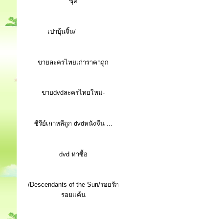
ชุด
เปาบุ้นจิ้น/
ขายละครไทยเก่าราคาถูก
ขายdvdละครไทยใหม่-
ซีรีย์เกาหลีถูก dvdหนังจีน ...
d
vd หาซื้อ
/Descendants of the Sun/รอยรัก
รอยแค้น