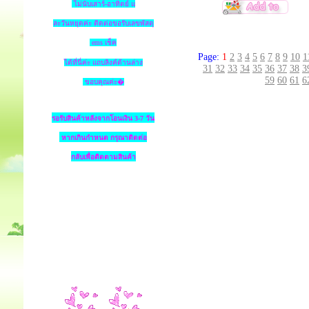
ไม่นับเสาร์-อาทิตย์ แ
ละวันหยุดค่ะ ติดต่อขอรับเลขพัสดุ
ems เช็ค
Page:
1
2
3
4
5
6
7
8
9
10
1
ได้ที่นี่ค่ะ แถบลิงค์ด้านล่าง
31
32
33
34
35
36
37
38
3
59
60
61
6
ขอบคุณค่ะ�
รอรับสินค้าหลังจากโอนเงิน 3-7 วัน
หากเกินกำหนด
กรุณาติดต่อ
กลับเพื่อติดตามสินค้า