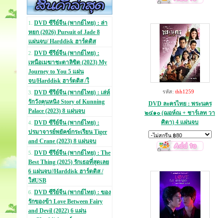
DVD ซีรีย์จีน (พากย์ไทย) : ล่า
1.
หยก (2026) Pursuit of Jade 8
แผ่นจบ/ Harddisk ฮาร์ดดิส
DVD ซีรีย์จีน (พากย์ไทย) :
2.
เหนือเมฆาชะตาลิขิต (2023) My
Journey to You 5 แผ่น
จบ/Harddisk ฮาร์ดดิส /ใ
รหัส:
thh1259
DVD ซีรีย์จีน (พากย์ไทย) : เล่ห์
3.
รักวังคุนหนิง Story of Kunning
DVD ละครไทย : พระนคร
Palace (2023) 8 แผ่นจบ
๒๔๑๐ (ฌอห์ณ + ชาร์เลท วา
ศิตา) 4 แผ่นจบ
DVD ซีรีย์จีน (พากย์ไทย) :
4.
ปรมาจารย์พยัคฆ์กระเรียน Tiger
and Crane (2023) 8 แผ่นจบ
DVD ซีรีย์จีน (พากย์ไทย) : The
5.
Best Thing (2025) รักเธอที่สุดเลย
6 แผ่นจบ//Harddisk ฮาร์ดดิส /
ใส่USB
DVD ซีรีย์จีน (พากย์ไทย) : ของ
6.
รักของข้า Love Between Fairy
and Devil (2022) 6 แผ่น