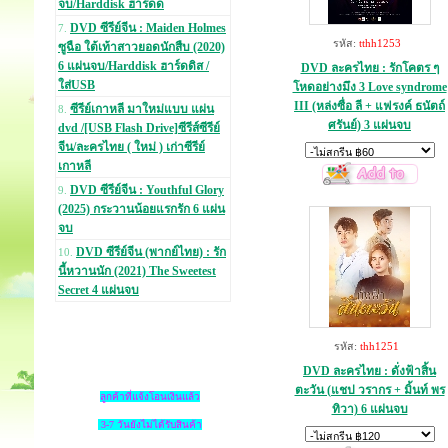
จบ/Harddisk ฮาร์ดด
DVD ซีรีย์จีน : Maiden Holmes
7.
รหัส:
tthh1253
ซูฉือ ใต้เท้าสาวยอดนักสืบ (2020)
6 แผ่นจบ/Harddisk ฮาร์ดดิส /
DVD ละครไทย : รักโคตร ๆ
ใส่USB
โหดอย่างมึง 3 Love syndrome
III (หล่งซื่อ ลี + แฟรงค์ ธนัตถ์
ซีรีย์เกาหลี มาใหม่แบบ แผ่น
8.
ศรันย์) 3 แผ่นจบ
dvd /[USB Flash Drive]ซีรีส์ซีรีย์
จีน/ละครไทย ( ใหม่ ) เก่าซีรีย์
เกาหลี
DVD ซีรีย์จีน : Youthful Glory
9.
(2025) กระวานน้อยแรกรัก 6 แผ่น
จบ
DVD ซีรีย์จีน (พากย์ไทย) : รัก
10.
นี้หวานนัก (2021) The Sweetest
Secret 4 แผ่นจบ
รหัส:
thh1251
DVD ละครไทย : ดั่งฟ้าสิ้น
ตะวัน (แชป วรากร + มิ้นท์ พร
ลูกค้าที่แจ้งโอนเงินแล้ว
ทิวา) 6 แผ่นจบ
3-7 วันยังไม่ได้รับสินค้า