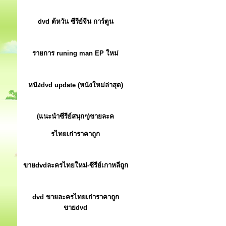
dvd ต้หวัน ซีรีย์จีน การ์ตูน
รายการ runing man EP ใหม่
หนังdvd update (หนังใหม่ล่าสุด)
(แนะนำซีรีย์สนุกๆ)ขายละค
รไทยเก่าราคาถูก
ขายdvdละครไทยใหม่-ซีรีย์เกาหลีถูก
dvd ขายละครไทยเก่าราคาถูก
ขายdvd