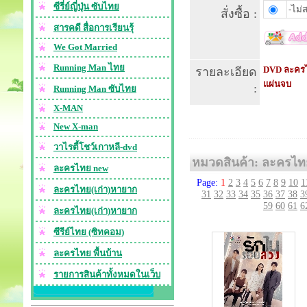
ซีรี่ย์ญี่ปุ่น ซับไทย
-ไม่ส
สั่งซื้อ :
สารคดี สื่อการเรียนรุ้
We Got Married
Running Man ไทย
DVD ละครไทย
รายละเอียด
แผ่นจบ
:
Running Man ซับไทย
X-MAN
New X-man
วาไรตี้โชว์เกาหลี-dvd
หมวดสินค้า: ละครไท
ละครไทย new
Page:
1
2
3
4
5
6
7
8
9
10
1
ละครไทย(เก่า)หายาก
31
32
33
34
35
36
37
38
3
59
60
61
6
ละครไทย(เก่า)หายาก
ซีรีย์ไทย (ซิทคอม)
ละครไทย พื้นบ้าน
รายการสินค้าทั้งหมดในเว็บ