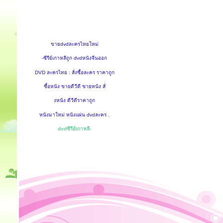
ขายdvdละครไทยใหม่
-ซีรีย์เกาหลีถูก dvdหนังจีนออก
DVD ละครไทย : สั่งซื้อละคร ราคาถูก
ซื้อหนัง ขายดีวีดี ขายหนัง สั่
งหนัง ดีวีดีราคาถูก
หนังมาใหม่ หนังแผ่น dvdละคร .
dvdซีรีย์เกาหลี-