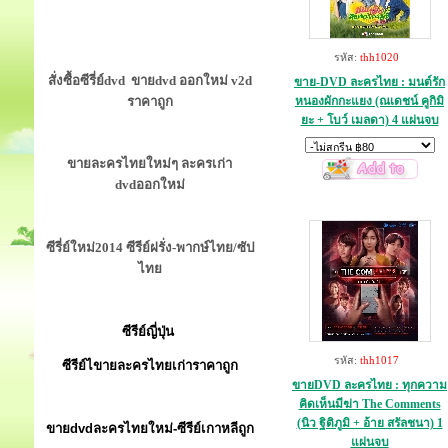
รหัส:
thh1020
สั่งซื้อซีรี่ย์dvd ขายdvd ออกใหม่ v2d
ขาย-DVD ละครไทย : มนต์รัก
ราคาถูก
หนองผักกะแยง (ณเดชน์ คูกิมิ
ยะ + โบว์ เมลดา) 4 แผ่นจบ
ขายละครไทยใหม่ๆ ละครเก่า
dvdออกใหม่
ซีรี่ย์ใหม่2014 ซีรีย์ฝรั่ง-พากษ์ไทย/ซัป
ไทย
ซีรีย์ญี่ปุ่น
รหัส:
thh1017
ซีรีย์ไขายละครไทยเก่าราคาถูก
ขายDVD ละครไทย : ทุกความ
คิดเห็นมีฆ่า The Comments
(นิว ฐิติภูมิ + อ้าย สรัลชนา) 1
ขายdvdละครไทยใหม่-ซีรีย์เกาหลีถูก
แผ่นจบ