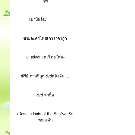
ชุด
เปาบุ้นจิ้น/
ขายละครไทยเก่าราคาถูก
ขายdvdละครไทยใหม่-
ซีรีย์เกาหลีถูก dvdหนังจีน ...
d
vd หาซื้อ
/Descendants of the Sun/รอยรัก
รอยแค้น