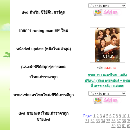
dvd ต้หวัน ซีรีย์จีน การ์ตูน
รายการ runing man EP ใหม่
หนังdvd update (หนังใหม่ล่าสุด)
(แนะนำซีรีย์สนุกๆ)ขายละค
รหัส:
thh1014
ขายDVD ละครไทย : เพลิง
รไทยเก่าราคาถูก
ปริศนา (อ๋อม อรรคพันธ์ + แซม
มี่ เคาวเวลล์) 5 แผ่นจบ
ขายdvdละครไทยใหม่-ซีรีย์เกาหลีถูก
dvd ขายละครไทยเก่าราคาถูก
Page:
1
2
3
4
5
6
7
8
9
10
1
ขายdvd
31
32
33
34
35
36
37
38
3
59
60
61
6