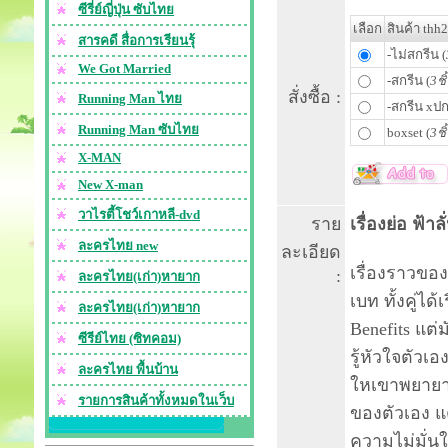
ซีรี่ย์ญี่ปุ่น ซับไทย
เลือก
สินค้า thh
สารคดี สื่อการเรียนรุ้
-ไม่สกรีน (
We Got Married
-สกรีน (
3ชิ
สั่งซื้อ :
Running Man ไทย
-สกรีน xปก
Running Man ซับไทย
boxset (
3ชิ
X-MAN
New X-man
วาไรตี้โชว์เกาหลี-dvd
ราย
เรื่องย่อ ฟ้า
ละครไทย new
ละเอียด
เรื่องราวขอ
:
ละครไทย(เก่า)หายาก
เบท ทั้งคู่ได
ละครไทย(เก่า)หายาก
Benefits แต่
ซีรีย์ไทย (ซิทคอม)
รู้หัวใจตัวเ
ละครไทย พื้นบ้าน
ใหเขาพยายาม
รายการสินค้าทั้งหมดในเว็บ
ของตัวเอง แ
ความไม่มั่นใ