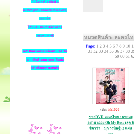
ไม่นับเสาร์-อาทิตย์ แ
ละวันหยุดค่ะ ติดต่อขอรับเลขพัสดุ
ems เช็ค
ได้ที่นี่ค่ะ แถบลิงค์ด้านล่าง
ขอบคุณค่ะ�
หมวดสินค้า: ละครไท
Page:
1
2
3
4
5
6
7
8
9
10
1
31
32
33
34
35
36
37
38
3
รอรับสินค้าหลังจากโอนเงิน 3-7 วัน
59
60
61
6
หากเกินกำหนด
กรุณาติดต่อ
กลับเพื่อติดตามสินค้า
รหัส:
thh1026
ขายDVD ละครไทย : นายคะ
อย่ามาอ่อย Oh My Boss (ลุค อิ
ชิคาว่า + มุก วรนิษฐ์) 2 แผ่น