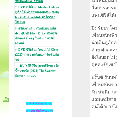
ได้เห็นมุมมอง
จบ/Harddisk ฮาร์ดด
สื่อสารอารม
DVD ซีรีย์จีน : Maiden Holmes
7.
ซูฉือ ใต้เท้าสาวยอดนักสืบ (2020)
แฟนซีรีส์ได้
6 แผ่นจบ/Harddisk ฮาร์ดดิส /
ใส่USB
ปิง รับบทโด
ซีรีย์เกาหลี มาใหม่แบบ แผ่น
8.
dvd /[USB Flash Drive]ซีรีส์ซีรีย์
เพื่อนสนิทฟ้
จีน/ละครไทย ( ใหม่ ) เก่าซีรีย์
น่าเอ็นดูอีก
เกาหลี
ด้วย ตัวละคร
DVD ซีรีย์จีน : Youthful Glory
9.
(2025) กระวานน้อยแรกรัก 6 แผ่น
ยังไงบอกไม่ถ
จบ
ดูหลงรักเขา
DVD ซีรีย์จีน (พากย์ไทย) : รัก
10.
นี้หวานนัก (2021) The Sweetest
Secret 4 แผ่นจบ
ปริ๊นซ์ รับบ
เพื่อนสนิทข
รัก นุ่มนิ่ม
แถมเคมีสาธา
ลูกค้าที่แจ้งโอนเงินแล้ว
คนได้อย่างไม
3-7 วันยังไม่ได้รับสินค้า