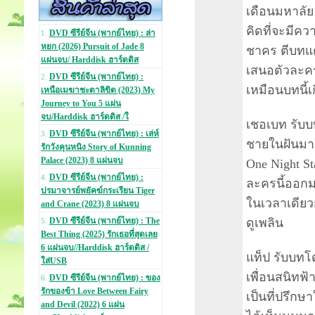
เดือนมหาลัย
คิดที่จะมีคว
DVD ซีรีย์จีน (พากย์ไทย) : ล่า
1.
หยก (2026) Pursuit of Jade 8
ชาคร ตีบทแต
แผ่นจบ/ Harddisk ฮาร์ดดิส
เสนอตัวละคร
DVD ซีรีย์จีน (พากย์ไทย) :
2.
เหมือนบทนี้เ
เหนือเมฆาชะตาลิขิต (2023) My
Journey to You 5 แผ่น
จบ/Harddisk ฮาร์ดดิส /ใ
เชอเบท รับบท
DVD ซีรีย์จีน (พากย์ไทย) : เล่ห์
3.
ชายในฝันมาด
รักวังคุนหนิง Story of Kunning
Palace (2023) 8 แผ่นจบ
One Night St
DVD ซีรีย์จีน (พากย์ไทย) :
4.
ละครนี้ออกม
ปรมาจารย์พยัคฆ์กระเรียน Tiger
ในเวลาเดีย
and Crane (2023) 8 แผ่นจบ
ดูเพลิน
DVD ซีรีย์จีน (พากย์ไทย) : The
5.
Best Thing (2025) รักเธอที่สุดเลย
6 แผ่นจบ//Harddisk ฮาร์ดดิส /
แท็ป รับบทโด
ใส่USB
เพื่อนสนิทฟ้า
DVD ซีรีย์จีน (พากย์ไทย) : ของ
6.
รักของข้า Love Between Fairy
เป็นที่ปรึกษ
and Devil (2022) 6 แผ่น