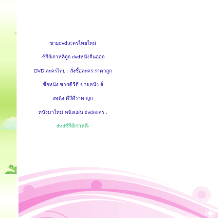
ขายdvdละครไทยใหม่
-ซีรีย์เกาหลีถูก dvdหนังจีนออก
DVD ละครไทย : สั่งซื้อละคร ราคาถูก
ซื้อหนัง ขายดีวีดี ขายหนัง สั่
งหนัง ดีวีดีราคาถูก
หนังมาใหม่ หนังแผ่น dvdละคร .
dvdซีรีย์เกาหลี-