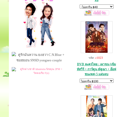
จบ
รหัส:
c1023
DVD ละครไทย : เผาขน (เข้ม
หัสวีร์ + การ์ตูน ณัฐฌา + อ๊อฟ
ชนะพล) 5 แผ่นจบ