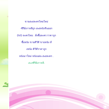
ขายdvdละครไทยใหม่
-ซีรีย์เกาหลีถูก dvdหนังจีนออก
DVD ละครไทย : สั่งซื้อละคร ราคาถูก
ซื้อหนัง ขายดีวีดี ขายหนัง สั่
งหนัง ดีวีดีราคาถูก
หนังมาใหม่ หนังแผ่น dvdละคร .
dvdซีรีย์เกาหลี-