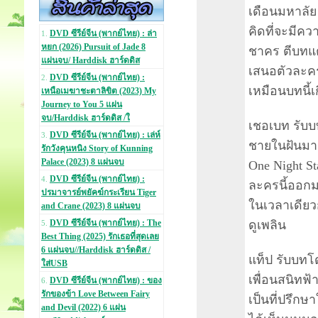
เดือนมหาลัย
คิดที่จะมีคว
DVD ซีรีย์จีน (พากย์ไทย) : ล่า
1.
หยก (2026) Pursuit of Jade 8
ชาคร ตีบทแต
แผ่นจบ/ Harddisk ฮาร์ดดิส
เสนอตัวละคร
DVD ซีรีย์จีน (พากย์ไทย) :
2.
เหมือนบทนี้เ
เหนือเมฆาชะตาลิขิต (2023) My
Journey to You 5 แผ่น
จบ/Harddisk ฮาร์ดดิส /ใ
เชอเบท รับบท
DVD ซีรีย์จีน (พากย์ไทย) : เล่ห์
3.
ชายในฝันมาด
รักวังคุนหนิง Story of Kunning
Palace (2023) 8 แผ่นจบ
One Night St
DVD ซีรีย์จีน (พากย์ไทย) :
4.
ละครนี้ออกม
ปรมาจารย์พยัคฆ์กระเรียน Tiger
ในเวลาเดีย
and Crane (2023) 8 แผ่นจบ
ดูเพลิน
DVD ซีรีย์จีน (พากย์ไทย) : The
5.
Best Thing (2025) รักเธอที่สุดเลย
6 แผ่นจบ//Harddisk ฮาร์ดดิส /
แท็ป รับบทโด
ใส่USB
เพื่อนสนิทฟ้า
DVD ซีรีย์จีน (พากย์ไทย) : ของ
6.
รักของข้า Love Between Fairy
เป็นที่ปรึกษ
and Devil (2022) 6 แผ่น