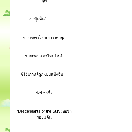
ชุด
เปาบุ้นจิ้น/
ขายละครไทยเก่าราคาถูก
ขายdvdละครไทยใหม่-
ซีรีย์เกาหลีถูก dvdหนังจีน ...
d
vd หาซื้อ
/Descendants of the Sun/รอยรัก
รอยแค้น