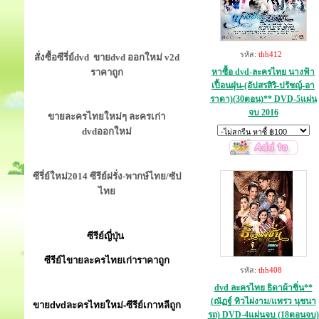
รหัส:
thh412
สั่งซื้อซีรี่ย์dvd ขายdvd ออกใหม่ v2d
ราคาถูก
หาซื้อ dvd-ละครไทย นางฟ้า
เปื้อนฝุ่น-(อัปสรสิริ-ปรัชญ์-อา
ราดา)(30ตอน)** DVD-5แผ่น
จบ 2016
ขายละครไทยใหม่ๆ ละครเก่า
dvdออกใหม่
ซีรี่ย์ใหม่2014 ซีรีย์ฝรั่ง-พากษ์ไทย/ซัป
ไทย
ซีรีย์ญี่ปุ่น
ซีรีย์ไขายละครไทยเก่าราคาถูก
รหัส:
thh408
dvd ละครไทย ธิดาผ้าซิ่น**
(ณัฏฐ์ ทิวไผ่งาม/แพรว นุชนา
ขายdvdละครไทยใหม่-ซีรีย์เกาหลีถูก
รถ) DVD-4แผ่นจบ (18ตอนจบ)