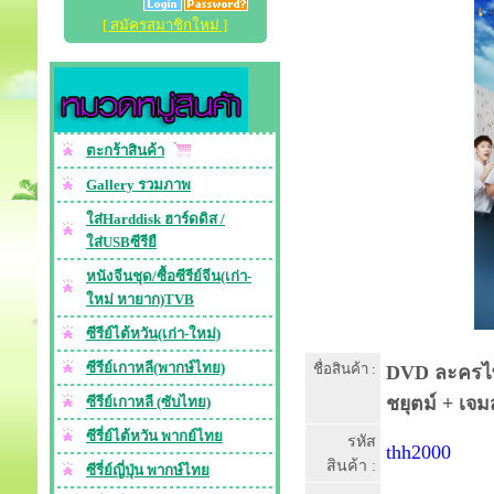
[ สมัครสมาชิกใหม่ ]
ตะกร้าสินค้า
Gallery รวมภาพ
ใส่Harddisk ฮาร์ดดิส /
ใส่USBซีรียื
หนังจีนชุด/ซื้อซีรีย์จีน(เก่า-
ใหม่ หายาก)TVB
ซีรีย์ไต้หวัน(เก่า-ใหม่)
ซีรีย์เกาหลี(พากษ์ไทย)
ชื่อสินค้า :
DVD ละครไทย 
ชยุตม์ + เจม
ซีรีย์เกาหลี (ซับไทย)
ซีรี่ย์ไต้หวัน พากย์ไทย
รหัส
thh2000
สินค้า :
ซีรี่ย์ญี่ปุ่น พากษ์ไทย