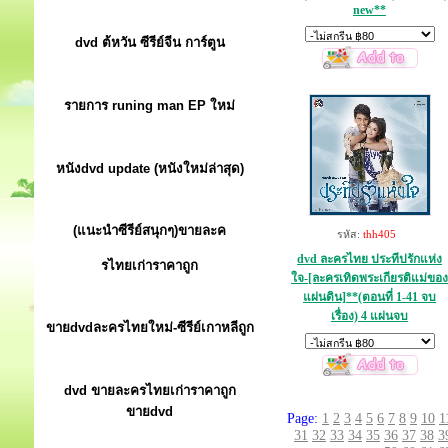
new**
dvd ต้หวัน ซีรีย์จีน การ์ตูน
รายการ runing man EP ใหม่
หนังdvd update (หนังใหม่ล่าสุด)
(แนะนำซีรีย์สนุกๆ)ขายละค
รหัส:
thh405
dvd ละครไทย ประทีปรักแห่ง
รไทยเก่าราคาถูก
ใจ-[ละครเทิดพระเกียรติแม่ของ
แผ่นดิน]**(ตอนที่ 1-41 จบ
เรื่อง) 4 แผ่นจบ
ขายdvdละครไทยใหม่-ซีรีย์เกาหลีถูก
dvd ขายละครไทยเก่าราคาถูก
ขายdvd
Page:
1
2
3
4
5
6
7
8
9
10
1
31
32
33
34
35
36
37
38
3