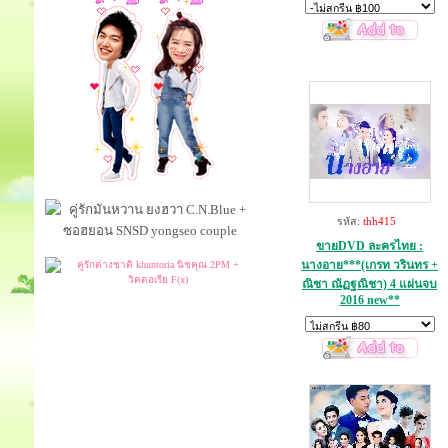
รหัส:
thh415
ขายDVD ละครไทย :
นางอาย***(เกรท วรินทร +
ณิชา ณัฏฐณิชา) 4 แผ่นจบ
2016 new**