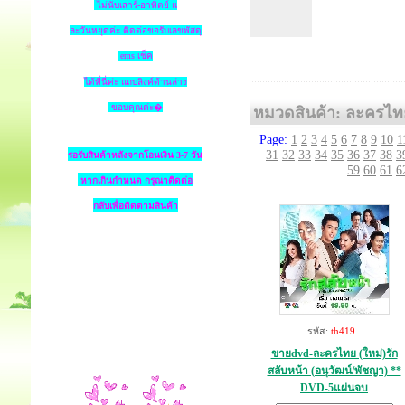
ไม่นับเสาร์-อาทิตย์ แ
ละวันหยุดค่ะ ติดต่อขอรับเลขพัสดุ
ems เช็ค
ได้ที่นี่ค่ะ แถบลิงค์ด้านล่าง
ขอบคุณค่ะ�
หมวดสินค้า: ละครไท
Page:
1
2
3
4
5
6
7
8
9
10
1
31
32
33
34
35
36
37
38
3
รอรับสินค้าหลังจากโอนเงิน 3-7 วัน
59
60
61
6
หากเกินกำหนด
กรุณาติดต่อ
กลับเพื่อติดตามสินค้า
รหัส:
th419
ขายdvd-ละครไทย (ใหม่)รัก
สลับหน้า (อนุวัฒน์/พัชญา) **
DVD-5แผ่นจบ