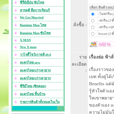
ซีรี่ย์ญี่ปุ่น ซับไทย
เลือก
สินค้า thh
สารคดี สื่อการเรียนรุ้
-ไม่สกรีน (
We Got Married
-สกรีน (
3ชิ
สั่งซื้อ :
Running Man ไทย
-สกรีน xปก
Running Man ซับไทย
boxset (
3ชิ
X-MAN
New X-man
วาไรตี้โชว์เกาหลี-dvd
ราย
เรื่องย่อ ฟ้า
ละครไทย new
ละเอียด
เรื่องราวขอ
:
ละครไทย(เก่า)หายาก
เบท ทั้งคู่ได
ละครไทย(เก่า)หายาก
Benefits แต่
ซีรีย์ไทย (ซิทคอม)
รู้หัวใจตัวเ
ละครไทย พื้นบ้าน
ใหเขาพยายาม
รายการสินค้าทั้งหมดในเว็บ
ของตัวเอง แ
ความไม่มั่นใ