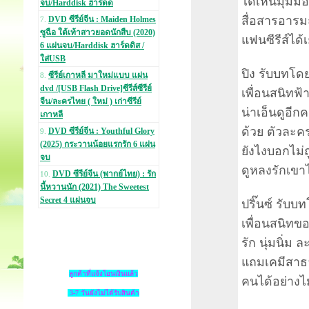
ได้เห็นมุมมอง
จบ/Harddisk ฮาร์ดด
สื่อสารอารม
DVD ซีรีย์จีน : Maiden Holmes
7.
ซูฉือ ใต้เท้าสาวยอดนักสืบ (2020)
แฟนซีรีส์ได้
6 แผ่นจบ/Harddisk ฮาร์ดดิส /
ใส่USB
ปิง รับบทโด
ซีรีย์เกาหลี มาใหม่แบบ แผ่น
8.
dvd /[USB Flash Drive]ซีรีส์ซีรีย์
เพื่อนสนิทฟ้
จีน/ละครไทย ( ใหม่ ) เก่าซีรีย์
น่าเอ็นดูอีก
เกาหลี
ด้วย ตัวละคร
DVD ซีรีย์จีน : Youthful Glory
9.
(2025) กระวานน้อยแรกรัก 6 แผ่น
ยังไงบอกไม่ถ
จบ
ดูหลงรักเขา
DVD ซีรีย์จีน (พากย์ไทย) : รัก
10.
นี้หวานนัก (2021) The Sweetest
Secret 4 แผ่นจบ
ปริ๊นซ์ รับบ
เพื่อนสนิทข
รัก นุ่มนิ่ม
แถมเคมีสาธา
ลูกค้าที่แจ้งโอนเงินแล้ว
คนได้อย่างไม
3-7 วันยังไม่ได้รับสินค้า