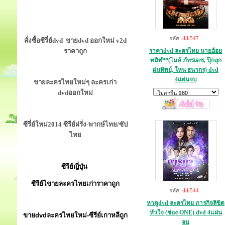
รหัส:
thh547
สั่งซื้อซีรี่ย์dvd ขายdvd ออกใหม่ v2d
ราคาถูก
ราคาdvd ละครไทย นายฮ้อย
ทมิฬ**(ไมค์ ภัทรเดช, ปุ๊กลุก
ฝนทิพย์, โหน ธนากร) dvd
4แผ่นจบ
ขายละครไทยใหม่ๆ ละครเก่า
dvdออกใหม่
ซีรี่ย์ใหม่2014 ซีรีย์ฝรั่ง-พากษ์ไทย/ซัป
ไทย
ซีรีย์ญี่ปุ่น
ซีรีย์ไขายละครไทยเก่าราคาถูก
รหัส:
thh544
หาดูdvd ละครไทย ภารกิจลิขิต
หัวใจ (ช่อง ONE) dvd 4แผ่น
ขายdvdละครไทยใหม่-ซีรีย์เกาหลีถูก
จบ