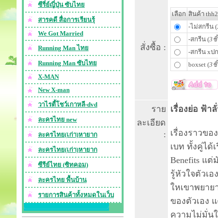
ซีรี่ย์ญี่ปุ่น ซับไทย
เลือก
สินค้า thh
สารคดี สื่อการเรียนรุ้
-ไม่สกรีน (
We Got Married
-สกรีน (
3ชิ
สั่งซื้อ :
Running Man ไทย
-สกรีน xปก
Running Man ซับไทย
boxset (
3ชิ
X-MAN
New X-man
วาไรตี้โชว์เกาหลี-dvd
ราย
เรื่องย่อ ฟ้า
ละครไทย new
ละเอียด
เรื่องราวขอ
:
ละครไทย(เก่า)หายาก
เบท ทั้งคู่ได
ละครไทย(เก่า)หายาก
Benefits แต่
ซีรีย์ไทย (ซิทคอม)
รู้หัวใจตัวเ
ละครไทย พื้นบ้าน
ใหเขาพยายาม
รายการสินค้าทั้งหมดในเว็บ
ของตัวเอง แ
ความไม่มั่นใ