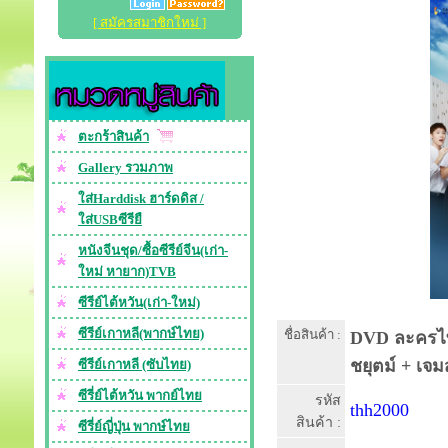
[ สมัครสมาชิกใหม่ ]
ตะกร้าสินค้า
Gallery รวมภาพ
ใส่Harddisk ฮาร์ดดิส /
ใส่USBซีรียื
หนังจีนชุด/ซื้อซีรีย์จีน(เก่า-
ใหม่ หายาก)TVB
ซีรีย์ไต้หวัน(เก่า-ใหม่)
ซีรีย์เกาหลี(พากษ์ไทย)
ชื่อสินค้า :
DVD ละครไทย 
ชยุตม์ + เจม
ซีรีย์เกาหลี (ซับไทย)
ซีรี่ย์ไต้หวัน พากย์ไทย
รหัส
thh2000
สินค้า :
ซีรี่ย์ญี่ปุ่น พากษ์ไทย