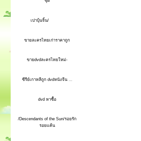
ชุด
เปาบุ้นจิ้น/
ขายละครไทยเก่าราคาถูก
ขายdvdละครไทยใหม่-
ซีรีย์เกาหลีถูก dvdหนังจีน ...
d
vd หาซื้อ
/Descendants of the Sun/รอยรัก
รอยแค้น