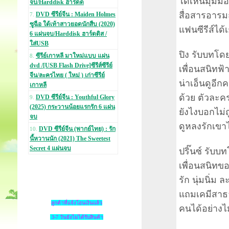
ได้เห็นมุมมอง
จบ/Harddisk ฮาร์ดด
สื่อสารอารม
DVD ซีรีย์จีน : Maiden Holmes
7.
ซูฉือ ใต้เท้าสาวยอดนักสืบ (2020)
แฟนซีรีส์ได้
6 แผ่นจบ/Harddisk ฮาร์ดดิส /
ใส่USB
ปิง รับบทโด
ซีรีย์เกาหลี มาใหม่แบบ แผ่น
8.
dvd /[USB Flash Drive]ซีรีส์ซีรีย์
เพื่อนสนิทฟ้
จีน/ละครไทย ( ใหม่ ) เก่าซีรีย์
น่าเอ็นดูอีก
เกาหลี
ด้วย ตัวละคร
DVD ซีรีย์จีน : Youthful Glory
9.
(2025) กระวานน้อยแรกรัก 6 แผ่น
ยังไงบอกไม่ถ
จบ
ดูหลงรักเขา
DVD ซีรีย์จีน (พากย์ไทย) : รัก
10.
นี้หวานนัก (2021) The Sweetest
Secret 4 แผ่นจบ
ปริ๊นซ์ รับบ
เพื่อนสนิทข
รัก นุ่มนิ่ม
แถมเคมีสาธา
ลูกค้าที่แจ้งโอนเงินแล้ว
คนได้อย่างไม
3-7 วันยังไม่ได้รับสินค้า