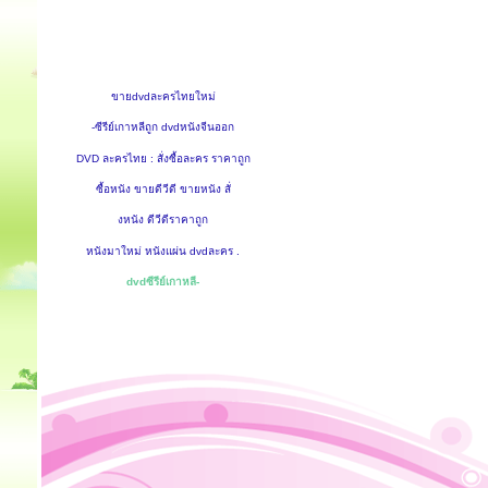
ขายdvdละครไทยใหม่
-ซีรีย์เกาหลีถูก dvdหนังจีนออก
DVD ละครไทย : สั่งซื้อละคร ราคาถูก
ซื้อหนัง ขายดีวีดี ขายหนัง สั่
งหนัง ดีวีดีราคาถูก
หนังมาใหม่ หนังแผ่น dvdละคร .
dvdซีรีย์เกาหลี-