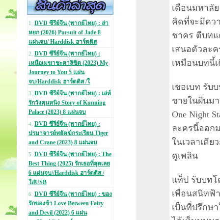
เดือนมหาลัย
คิดที่จะมีคว
DVD ซีรีย์จีน (พากย์ไทย) : ล่า
1.
หยก (2026) Pursuit of Jade 8
ชาคร ตีบทแต
แผ่นจบ/ Harddisk ฮาร์ดดิส
เสนอตัวละคร
DVD ซีรีย์จีน (พากย์ไทย) :
2.
เหมือนบทนี้เ
เหนือเมฆาชะตาลิขิต (2023) My
Journey to You 5 แผ่น
จบ/Harddisk ฮาร์ดดิส /ใ
เชอเบท รับบท
DVD ซีรีย์จีน (พากย์ไทย) : เล่ห์
3.
ชายในฝันมาด
รักวังคุนหนิง Story of Kunning
Palace (2023) 8 แผ่นจบ
One Night St
DVD ซีรีย์จีน (พากย์ไทย) :
4.
ละครนี้ออกม
ปรมาจารย์พยัคฆ์กระเรียน Tiger
ในเวลาเดีย
and Crane (2023) 8 แผ่นจบ
ดูเพลิน
DVD ซีรีย์จีน (พากย์ไทย) : The
5.
Best Thing (2025) รักเธอที่สุดเลย
6 แผ่นจบ//Harddisk ฮาร์ดดิส /
แท็ป รับบทโด
ใส่USB
เพื่อนสนิทฟ้า
DVD ซีรีย์จีน (พากย์ไทย) : ของ
6.
รักของข้า Love Between Fairy
เป็นที่ปรึกษ
and Devil (2022) 6 แผ่น