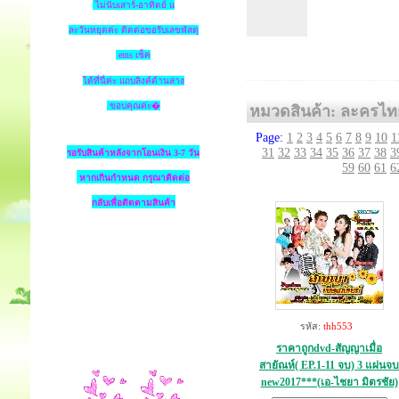
ไม่นับเสาร์-อาทิตย์ แ
ละวันหยุดค่ะ ติดต่อขอรับเลขพัสดุ
ems เช็ค
ได้ที่นี่ค่ะ แถบลิงค์ด้านล่าง
ขอบคุณค่ะ�
หมวดสินค้า: ละครไท
Page:
1
2
3
4
5
6
7
8
9
10
1
31
32
33
34
35
36
37
38
3
รอรับสินค้าหลังจากโอนเงิน 3-7 วัน
59
60
61
6
หากเกินกำหนด
กรุณาติดต่อ
กลับเพื่อติดตามสินค้า
รหัส:
thh553
ราคาถูกdvd-สัญญาเมื่อ
สายัณห์( EP.1-11 จบ) 3 แผ่นจบ
new2017***(เอ-ไชยา มิตรชัย)