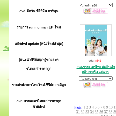
dvd ต้หวัน ซีรีย์จีน การ์ตูน
รายการ runing man EP ใหม่
หนังdvd update (หนังใหม่ล่าสุด)
(แนะนำซีรีย์สนุกๆ)ขายละค
รหัส:
c541
dvd-ขายละครไทย พ่อบ้านใจ
รไทยเก่าราคาถูก
กล้า สตอรี 4 แผ่น จบ
ขายdvdละครไทยใหม่-ซีรีย์เกาหลีถูก
dvd ขายละครไทยเก่าราคาถูก
ขายdvd
Page:
1
2
3
4
5
6
7
8
9
10
1
31
32
33
34
35
36
37
38
3