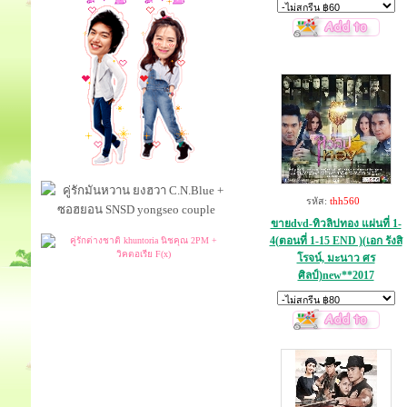
รหัส:
thh560
ขายdvd-ทิวลิปทอง แผ่นที่ 1-
4(ตอนที่ 1-15 END )(เอก รังสิ
โรจน์, มะนาว ศร
ศิลป์)new**2017