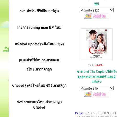
จบ)
dvd ต้หวัน ซีรีย์จีน การ์ตูน
รายการ runing man EP ใหม่
หนังdvd update (หนังใหม่ล่าสุด)
(แนะนำซีรีย์สนุกๆ)ขายละค
รหัส:
thh496
รไทยเก่าราคาถูก
ขาย-dvd-The Cupid บริษัทรัก
อุตลุด ตอน กามเทพจำเเลง 2
แผ่นจบ
ขายdvdละครไทยใหม่-ซีรีย์เกาหลีถูก
dvd ขายละครไทยเก่าราคาถูก
ขายdvd
Page:
1
2
3
4
5
6
7
8
9
10
1