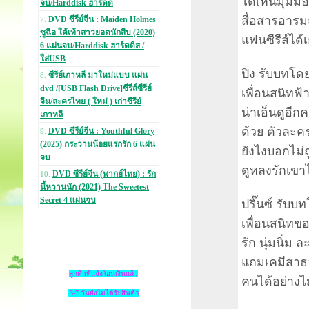
ได้เห็นมุมมอง
จบ/Harddisk ฮาร์ดด
สื่อสารอารม
DVD ซีรีย์จีน : Maiden Holmes
7.
ซูฉือ ใต้เท้าสาวยอดนักสืบ (2020)
แฟนซีรีส์ได้
6 แผ่นจบ/Harddisk ฮาร์ดดิส /
ใส่USB
ปิง รับบทโด
ซีรีย์เกาหลี มาใหม่แบบ แผ่น
8.
dvd /[USB Flash Drive]ซีรีส์ซีรีย์
เพื่อนสนิทฟ้
จีน/ละครไทย ( ใหม่ ) เก่าซีรีย์
น่าเอ็นดูอีก
เกาหลี
ด้วย ตัวละคร
DVD ซีรีย์จีน : Youthful Glory
9.
(2025) กระวานน้อยแรกรัก 6 แผ่น
ยังไงบอกไม่ถ
จบ
ดูหลงรักเขา
DVD ซีรีย์จีน (พากย์ไทย) : รัก
10.
นี้หวานนัก (2021) The Sweetest
Secret 4 แผ่นจบ
ปริ๊นซ์ รับบ
เพื่อนสนิทข
รัก นุ่มนิ่ม
แถมเคมีสาธา
ลูกค้าที่แจ้งโอนเงินแล้ว
คนได้อย่างไม
3-7 วันยังไม่ได้รับสินค้า