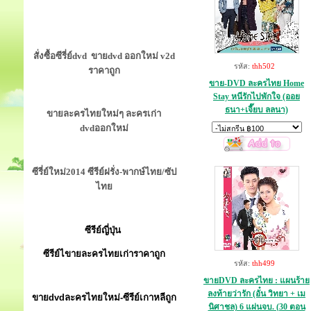
สั่งซื้อซีรี่ย์dvd ขายdvd ออกใหม่ v2d
รหัส:
thh502
ราคาถูก
ขาย-DVD ละครไทย Home
Stay หนีรักไปพักใจ (ออย
ธนา+เจี๊ยบ ลลนา)
ขายละครไทยใหม่ๆ ละครเก่า
dvdออกใหม่
ซีรี่ย์ใหม่2014 ซีรีย์ฝรั่ง-พากษ์ไทย/ซัป
ไทย
ซีรีย์ญี่ปุ่น
ซีรีย์ไขายละครไทยเก่าราคาถูก
รหัส:
thh499
ขายDVD ละครไทย : แผนร้าย
ลงท้ายว่ารัก (อั๋น วิทยา + เม
ขายdvdละครไทยใหม่-ซีรีย์เกาหลีถูก
นิศาชล) 6 แผ่นจบ. (30 ตอน