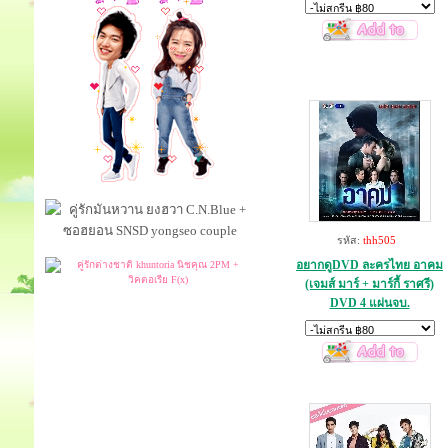
รหัส:
thh505
อยากดูDVD ละครไทย อาคม
(เจมส์ มาร์ + มาร์กี้ ราศรี)
DVD 4 แผ่นจบ.