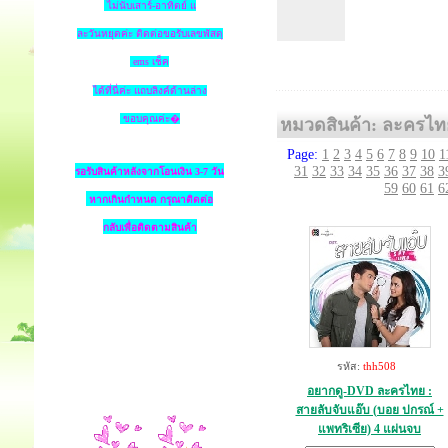
ไม่นับเสาร์-อาทิตย์ แ
ละวันหยุดค่ะ ติดต่อขอรับเลขพัสดุ
ems เช็ค
ได้ที่นี่ค่ะ แถบลิงค์ด้านล่าง
ขอบคุณค่ะ�
หมวดสินค้า: ละครไท
Page:
1
2
3
4
5
6
7
8
9
10
1
31
32
33
34
35
36
37
38
3
รอรับสินค้าหลังจากโอนเงิน 3-7 วัน
59
60
61
6
หากเกินกำหนด
กรุณาติดต่อ
กลับเพื่อติดตามสินค้า
รหัส:
thh508
อยากดู-DVD ละครไทย :
สายลับจับแอ๊บ (บอย ปกรณ์ +
แพทริเซีย) 4 แผ่นจบ