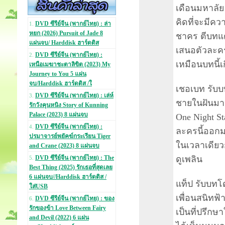
เดือนมหาลัย
คิดที่จะมีคว
DVD ซีรีย์จีน (พากย์ไทย) : ล่า
1.
หยก (2026) Pursuit of Jade 8
ชาคร ตีบทแต
แผ่นจบ/ Harddisk ฮาร์ดดิส
เสนอตัวละคร
DVD ซีรีย์จีน (พากย์ไทย) :
2.
เหมือนบทนี้เ
เหนือเมฆาชะตาลิขิต (2023) My
Journey to You 5 แผ่น
จบ/Harddisk ฮาร์ดดิส /ใ
เชอเบท รับบท
DVD ซีรีย์จีน (พากย์ไทย) : เล่ห์
3.
ชายในฝันมาด
รักวังคุนหนิง Story of Kunning
Palace (2023) 8 แผ่นจบ
One Night St
DVD ซีรีย์จีน (พากย์ไทย) :
4.
ละครนี้ออกม
ปรมาจารย์พยัคฆ์กระเรียน Tiger
ในเวลาเดีย
and Crane (2023) 8 แผ่นจบ
ดูเพลิน
DVD ซีรีย์จีน (พากย์ไทย) : The
5.
Best Thing (2025) รักเธอที่สุดเลย
6 แผ่นจบ//Harddisk ฮาร์ดดิส /
แท็ป รับบทโด
ใส่USB
เพื่อนสนิทฟ้า
DVD ซีรีย์จีน (พากย์ไทย) : ของ
6.
รักของข้า Love Between Fairy
เป็นที่ปรึกษ
and Devil (2022) 6 แผ่น