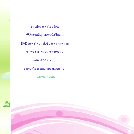
ขายdvdละครไทยใหม่
-ซีรีย์เกาหลีถูก dvdหนังจีนออก
DVD ละครไทย : สั่งซื้อละคร ราคาถูก
ซื้อหนัง ขายดีวีดี ขายหนัง สั่
งหนัง ดีวีดีราคาถูก
หนังมาใหม่ หนังแผ่น dvdละคร .
dvdซีรีย์เกาหลี-