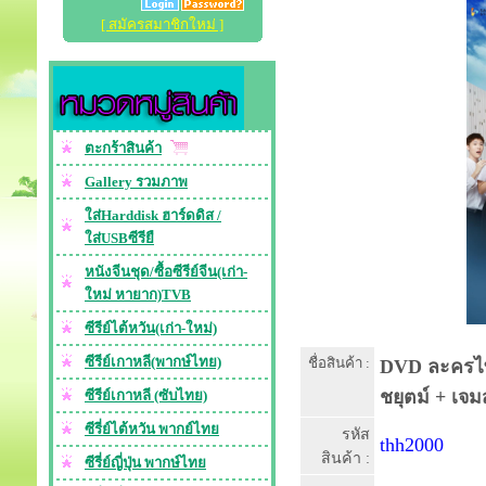
[ สมัครสมาชิกใหม่ ]
ตะกร้าสินค้า
Gallery รวมภาพ
ใส่Harddisk ฮาร์ดดิส /
ใส่USBซีรียื
หนังจีนชุด/ซื้อซีรีย์จีน(เก่า-
ใหม่ หายาก)TVB
ซีรีย์ไต้หวัน(เก่า-ใหม่)
ซีรีย์เกาหลี(พากษ์ไทย)
ชื่อสินค้า :
DVD ละครไทย 
ชยุตม์ + เจม
ซีรีย์เกาหลี (ซับไทย)
ซีรี่ย์ไต้หวัน พากย์ไทย
รหัส
thh2000
สินค้า :
ซีรี่ย์ญี่ปุ่น พากษ์ไทย