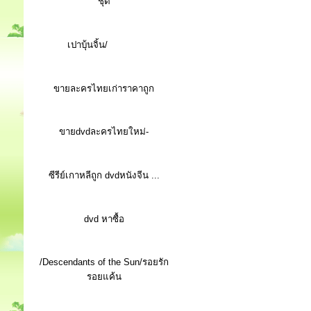
ชุด
เปาบุ้นจิ้น/
ขายละครไทยเก่าราคาถูก
ขายdvdละครไทยใหม่-
ซีรีย์เกาหลีถูก dvdหนังจีน ...
d
vd หาซื้อ
/Descendants of the Sun/รอยรัก
รอยแค้น