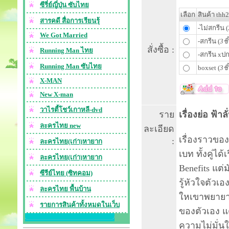
ซีรี่ย์ญี่ปุ่น ซับไทย
เลือก
สินค้า thh
สารคดี สื่อการเรียนรุ้
-ไม่สกรีน (
We Got Married
-สกรีน (
3ชิ
สั่งซื้อ :
Running Man ไทย
-สกรีน xปก
Running Man ซับไทย
boxset (
3ชิ
X-MAN
New X-man
วาไรตี้โชว์เกาหลี-dvd
ราย
เรื่องย่อ ฟ้า
ละครไทย new
ละเอียด
เรื่องราวขอ
:
ละครไทย(เก่า)หายาก
เบท ทั้งคู่ได
ละครไทย(เก่า)หายาก
Benefits แต่
ซีรีย์ไทย (ซิทคอม)
รู้หัวใจตัวเ
ละครไทย พื้นบ้าน
ใหเขาพยายาม
รายการสินค้าทั้งหมดในเว็บ
ของตัวเอง แ
ความไม่มั่นใ