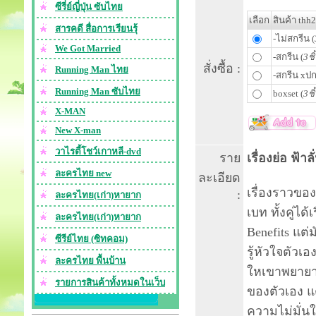
ซีรี่ย์ญี่ปุ่น ซับไทย
เลือก
สินค้า thh
สารคดี สื่อการเรียนรุ้
-ไม่สกรีน (
We Got Married
-สกรีน (
3ชิ
สั่งซื้อ :
Running Man ไทย
-สกรีน xปก
Running Man ซับไทย
boxset (
3ชิ
X-MAN
New X-man
วาไรตี้โชว์เกาหลี-dvd
ราย
เรื่องย่อ ฟ้า
ละครไทย new
ละเอียด
เรื่องราวขอ
:
ละครไทย(เก่า)หายาก
เบท ทั้งคู่ได
ละครไทย(เก่า)หายาก
Benefits แต่
ซีรีย์ไทย (ซิทคอม)
รู้หัวใจตัวเ
ละครไทย พื้นบ้าน
ใหเขาพยายาม
รายการสินค้าทั้งหมดในเว็บ
ของตัวเอง แ
ความไม่มั่นใ