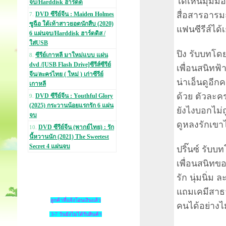
ได้เห็นมุมมอง
จบ/Harddisk ฮาร์ดด
สื่อสารอารม
DVD ซีรีย์จีน : Maiden Holmes
7.
ซูฉือ ใต้เท้าสาวยอดนักสืบ (2020)
แฟนซีรีส์ได้
6 แผ่นจบ/Harddisk ฮาร์ดดิส /
ใส่USB
ปิง รับบทโด
ซีรีย์เกาหลี มาใหม่แบบ แผ่น
8.
dvd /[USB Flash Drive]ซีรีส์ซีรีย์
เพื่อนสนิทฟ้
จีน/ละครไทย ( ใหม่ ) เก่าซีรีย์
น่าเอ็นดูอีก
เกาหลี
ด้วย ตัวละคร
DVD ซีรีย์จีน : Youthful Glory
9.
(2025) กระวานน้อยแรกรัก 6 แผ่น
ยังไงบอกไม่ถ
จบ
ดูหลงรักเขา
DVD ซีรีย์จีน (พากย์ไทย) : รัก
10.
นี้หวานนัก (2021) The Sweetest
Secret 4 แผ่นจบ
ปริ๊นซ์ รับบ
เพื่อนสนิทข
รัก นุ่มนิ่ม
แถมเคมีสาธา
ลูกค้าที่แจ้งโอนเงินแล้ว
คนได้อย่างไม
3-7 วันยังไม่ได้รับสินค้า