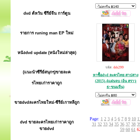
dvd ต้หวัน ซีรีย์จีน การ์ตูน
รายการ runing man EP ใหม่
หนังdvd update (หนังใหม่ล่าสุด)
รหัส:
thh299
(แนะนำซีรีย์สนุกๆ)ขายละค
หาซื้อdvd ละครไทย สาปสาง
(2015)-4แผ่นจบ (อ้น สราวุ
รไทยเก่าราคาถูก
ธ+ขนมจีน)
ขายdvdละครไทยใหม่-ซีรีย์เกาหลีถูก
Page:
1
2
3
4
5
6
7
8
9
10
1
dvd ขายละครไทยเก่าราคาถูก
31
32
33
34
35
36
37
38
3
ขายdvd
59
60
61
6