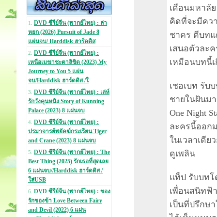
เดือนมหาลัย
คิดที่จะมีคว
DVD ซีรีย์จีน (พากย์ไทย) : ล่า
1.
หยก (2026) Pursuit of Jade 8
ชาคร ตีบทแต
แผ่นจบ/ Harddisk ฮาร์ดดิส
เสนอตัวละคร
DVD ซีรีย์จีน (พากย์ไทย) :
2.
เหมือนบทนี้เ
เหนือเมฆาชะตาลิขิต (2023) My
Journey to You 5 แผ่น
จบ/Harddisk ฮาร์ดดิส /ใ
เชอเบท รับบท
DVD ซีรีย์จีน (พากย์ไทย) : เล่ห์
3.
ชายในฝันมาด
รักวังคุนหนิง Story of Kunning
Palace (2023) 8 แผ่นจบ
One Night St
DVD ซีรีย์จีน (พากย์ไทย) :
4.
ละครนี้ออกม
ปรมาจารย์พยัคฆ์กระเรียน Tiger
ในเวลาเดีย
and Crane (2023) 8 แผ่นจบ
ดูเพลิน
DVD ซีรีย์จีน (พากย์ไทย) : The
5.
Best Thing (2025) รักเธอที่สุดเลย
6 แผ่นจบ//Harddisk ฮาร์ดดิส /
แท็ป รับบทโด
ใส่USB
เพื่อนสนิทฟ้า
DVD ซีรีย์จีน (พากย์ไทย) : ของ
6.
รักของข้า Love Between Fairy
เป็นที่ปรึกษ
and Devil (2022) 6 แผ่น