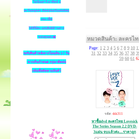
ไม่นับเสาร์-อาทิตย์ แ
ละวันหยุดค่ะ ติดต่อขอรับเลขพัสดุ
ems เช็ค
ได้ที่นี่ค่ะ แถบลิงค์ด้านล่าง
ขอบคุณค่ะ�
หมวดสินค้า: ละครไท
Page:
1
2
3
4
5
6
7
8
9
10
1
31
32
33
34
35
36
37
38
3
รอรับสินค้าหลังจากโอนเงิน 3-7 วัน
59
60
61
6
หากเกินกำหนด
กรุณาติดต่อ
กลับเพื่อติดตามสินค้า
รหัส:
thh311
หาซื้อdvd ละครไทย Lovesick
The Series Season 2.2 DVD-
3แผ่น จบแล้วค่ะ....ราคาถูก