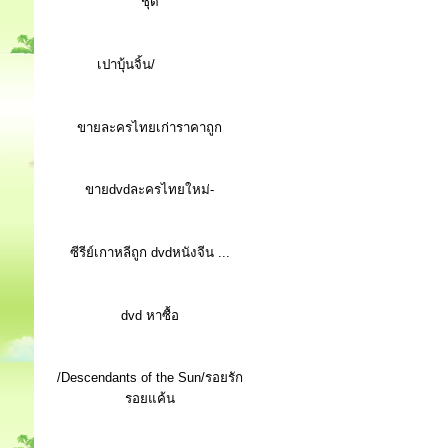
ชุด
เปาบุ้นจิ้น/
ขายละครไทยเก่าราคาถูก
ขายdvdละครไทยใหม่-
ซีรีย์เกาหลีถูก dvdหนังจีน ...
d
vd หาซื้อ
/Descendants of the Sun/รอยรัก
รอยแค้น