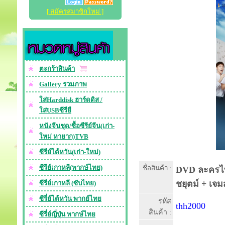
[ สมัครสมาชิกใหม่ ]
ตะกร้าสินค้า
Gallery รวมภาพ
ใส่Harddisk ฮาร์ดดิส /
ใส่USBซีรียื
หนังจีนชุด/ซื้อซีรีย์จีน(เก่า-
ใหม่ หายาก)TVB
ซีรีย์ไต้หวัน(เก่า-ใหม่)
ซีรีย์เกาหลี(พากษ์ไทย)
ชื่อสินค้า :
DVD ละครไทย 
ชยุตม์ + เจม
ซีรีย์เกาหลี (ซับไทย)
ซีรี่ย์ไต้หวัน พากย์ไทย
รหัส
thh2000
สินค้า :
ซีรี่ย์ญี่ปุ่น พากษ์ไทย