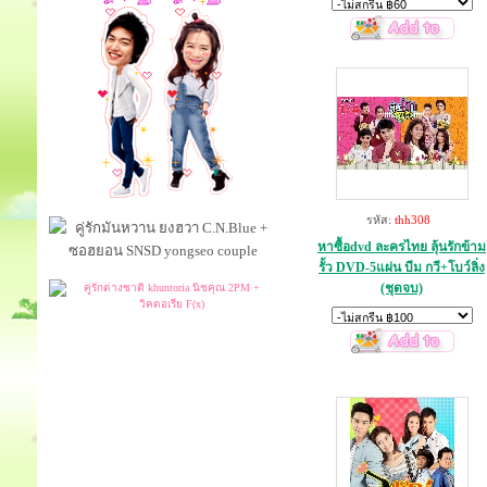
รหัส:
thh308
หาซื้อdvd ละครไทย ลุ้นรักข้าม
รั้ว DVD-5แผ่น บีม กวี+โบว์ลิ่ง
(ชุดจบ)