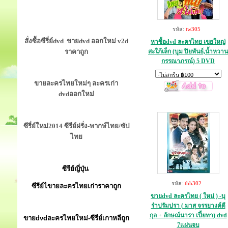
รหัส:
tw305
สั่งซื้อซีรี่ย์dvd ขายdvd ออกใหม่ v2d
หาซื้อdvd ละครไทย เขยใหญ่
ราคาถูก
สะใภ้เล็ก (บูม ปิยพันธ์,น้ำหวาน
กรรณาภรณ์) 5 DVD
ขายละครไทยใหม่ๆ ละครเก่า
dvdออกใหม่
ซีรี่ย์ใหม่2014 ซีรีย์ฝรั่ง-พากษ์ไทย/ซัป
ไทย
ซีรีย์ญี่ปุ่น
รหัส:
thh302
ซีรีย์ไขายละครไทยเก่าราคาถูก
ขายdvd ละครไทย ( ใหม่ ) -บุ
รำปรัมปรา ( มาสุ จรรยางค์ดี
กุล + ลักษณ์นารา เปี้ยทา) dvd
ขายdvdละครไทยใหม่-ซีรีย์เกาหลีถูก
7แผ่นจบ