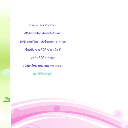
ขายdvdละครไทยใหม่
-ซีรีย์เกาหลีถูก dvdหนังจีนออก
DVD ละครไทย : สั่งซื้อละคร ราคาถูก
ซื้อหนัง ขายดีวีดี ขายหนัง สั่
งหนัง ดีวีดีราคาถูก
หนังมาใหม่ หนังแผ่น dvdละคร .
dvdซีรีย์เกาหลี-