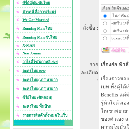
ซีรี่ย์ญี่ปุ่น ซับไทย
เลือก
สินค้า thh
สารคดี สื่อการเรียนรุ้
-ไม่สกรีน (
We Got Married
-สกรีน (
3ชิ
สั่งซื้อ :
Running Man ไทย
-สกรีน xปก
Running Man ซับไทย
boxset (
3ชิ
X-MAN
New X-man
วาไรตี้โชว์เกาหลี-dvd
ราย
เรื่องย่อ ฟ้า
ละครไทย new
ละเอียด
เรื่องราวขอ
:
ละครไทย(เก่า)หายาก
เบท ทั้งคู่ได
ละครไทย(เก่า)หายาก
Benefits แต่
ซีรีย์ไทย (ซิทคอม)
รู้หัวใจตัวเ
ละครไทย พื้นบ้าน
ใหเขาพยายาม
รายการสินค้าทั้งหมดในเว็บ
ของตัวเอง แ
ความไม่มั่นใ