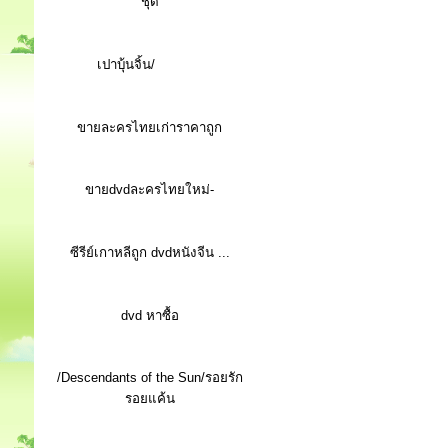
ชุด
เปาบุ้นจิ้น/
ขายละครไทยเก่าราคาถูก
ขายdvdละครไทยใหม่-
ซีรีย์เกาหลีถูก dvdหนังจีน ...
d
vd หาซื้อ
/Descendants of the Sun/รอยรัก
รอยแค้น