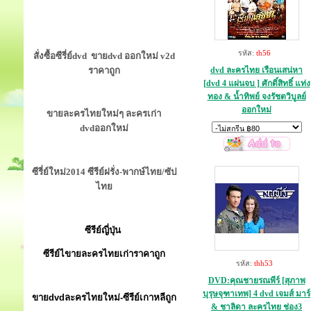
รหัส:
th56
สั่งซื้อซีรี่ย์dvd ขายdvd ออกใหม่ v2d
ราคาถูก
dvd ละครไทย เรือนเสน่หา
[dvd 4 แผ่นจบ ] ศักดิ์สิทธิ์ แท่ง
ทอง & น้ำทิพย์ จงรัชตวิบูลย์
ออกใหม่
ขายละครไทยใหม่ๆ ละครเก่า
dvdออกใหม่
ซีรี่ย์ใหม่2014 ซีรีย์ฝรั่ง-พากษ์ไทย/ซัป
ไทย
ซีรีย์ญี่ปุ่น
ซีรีย์ไขายละครไทยเก่าราคาถูก
รหัส:
thh53
DVD:คุณชายรณพีร์ [สุภาพ
บุรุษจุฑาเทพ] 4 dvd เจมส์ มาร์
ขายdvdละครไทยใหม่-ซีรีย์เกาหลีถูก
& ชาลิดา ละครไทย ช่อง3