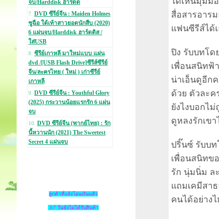
ได้เห็นมุมมอง
จบ/Harddisk ฮาร์ดด
สื่อสารอารม
DVD ซีรีย์จีน : Maiden Holmes
7.
ซูฉือ ใต้เท้าสาวยอดนักสืบ (2020)
แฟนซีรีส์ได้
6 แผ่นจบ/Harddisk ฮาร์ดดิส /
ใส่USB
ปิง รับบทโด
ซีรีย์เกาหลี มาใหม่แบบ แผ่น
8.
dvd /[USB Flash Drive]ซีรีส์ซีรีย์
เพื่อนสนิทฟ้
จีน/ละครไทย ( ใหม่ ) เก่าซีรีย์
น่าเอ็นดูอีก
เกาหลี
ด้วย ตัวละคร
DVD ซีรีย์จีน : Youthful Glory
9.
(2025) กระวานน้อยแรกรัก 6 แผ่น
ยังไงบอกไม่ถ
จบ
ดูหลงรักเขา
DVD ซีรีย์จีน (พากย์ไทย) : รัก
10.
นี้หวานนัก (2021) The Sweetest
Secret 4 แผ่นจบ
ปริ๊นซ์ รับบ
เพื่อนสนิทข
รัก นุ่มนิ่ม
แถมเคมีสาธา
ลูกค้าที่แจ้งโอนเงินแล้ว
คนได้อย่างไม
3-7 วันยังไม่ได้รับสินค้า