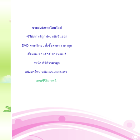
ขายdvdละครไทยใหม่
-ซีรีย์เกาหลีถูก dvdหนังจีนออก
DVD ละครไทย : สั่งซื้อละคร ราคาถูก
ซื้อหนัง ขายดีวีดี ขายหนัง สั่
งหนัง ดีวีดีราคาถูก
หนังมาใหม่ หนังแผ่น dvdละคร .
dvdซีรีย์เกาหลี-