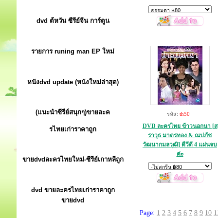
dvd ต้หวัน ซีรีย์จีน การ์ตูน
รายการ runing man EP ใหม่
หนังdvd update (หนังใหม่ล่าสุด)
(แนะนำซีรีย์สนุกๆ)ขายละค
รหัส:
th50
DVD ละครไทย ข้าวนอกนา [ส
รไทยเก่าราคาถูก
ราวุธ มาตรทอง & ณปภัช
วัฒนากมลวุฒิ] ดีวีดี 4 แผ่นจบ
ค่ะ
ขายdvdละครไทยใหม่-ซีรีย์เกาหลีถูก
dvd ขายละครไทยเก่าราคาถูก
ขายdvd
Page:
1
2
3
4
5
6
7
8
9
10
1