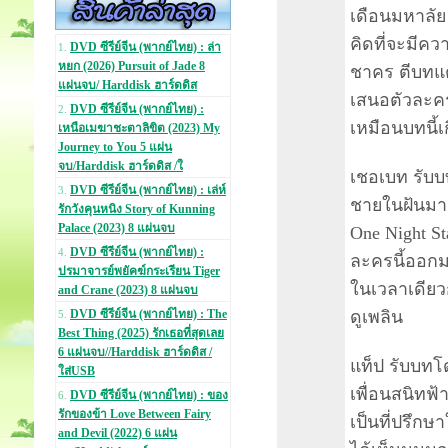
เดือนมหาลัย
คิดที่จะมีคว
DVD ซีรีย์จีน (พากย์ไทย) : ล่า
1.
หยก (2026) Pursuit of Jade 8
ชาคร ตีบทแต
แผ่นจบ/ Harddisk ฮาร์ดดิส
เสนอตัวละคร
DVD ซีรีย์จีน (พากย์ไทย) :
2.
เหมือนบทนี้เ
เหนือเมฆาชะตาลิขิต (2023) My
Journey to You 5 แผ่น
จบ/Harddisk ฮาร์ดดิส /ใ
เชอเบท รับบท
DVD ซีรีย์จีน (พากย์ไทย) : เล่ห์
3.
ชายในฝันมาด
รักวังคุนหนิง Story of Kunning
Palace (2023) 8 แผ่นจบ
One Night St
DVD ซีรีย์จีน (พากย์ไทย) :
4.
ละครนี้ออกม
ปรมาจารย์พยัคฆ์กระเรียน Tiger
ในเวลาเดีย
and Crane (2023) 8 แผ่นจบ
ดูเพลิน
DVD ซีรีย์จีน (พากย์ไทย) : The
5.
Best Thing (2025) รักเธอที่สุดเลย
6 แผ่นจบ//Harddisk ฮาร์ดดิส /
แท็ป รับบทโด
ใส่USB
เพื่อนสนิทฟ้า
DVD ซีรีย์จีน (พากย์ไทย) : ของ
6.
รักของข้า Love Between Fairy
เป็นที่ปรึกษ
and Devil (2022) 6 แผ่น