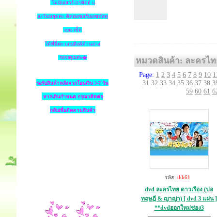
ไม่นับเสาร์-อาทิตย์ แ
ละวันหยุดค่ะ ติดต่อขอรับเลขพัสดุ
ems เช็ค
ได้ที่นี่ค่ะ แถบลิงค์ด้านล่าง
ขอบคุณค่ะ�
หมวดสินค้า: ละครไท
Page:
1
2
3
4
5
6
7
8
9
10
1
31
32
33
34
35
36
37
38
3
รอรับสินค้าหลังจากโอนเงิน 3-7 วัน
59
60
61
6
หากเกินกำหนด
กรุณาติดต่อ
กลับเพื่อติดตามสินค้า
รหัส:
thh61
dvd ละครไทย ดาวเรือง (ปอ
ทฤษฎี & ญาญ่า) [ dvd 3 แผ่น ]
**dvdออกใหม่ช่อง3