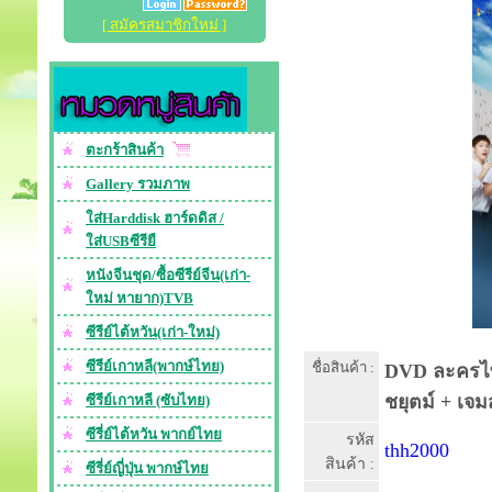
[ สมัครสมาชิกใหม่ ]
ตะกร้าสินค้า
Gallery รวมภาพ
ใส่Harddisk ฮาร์ดดิส /
ใส่USBซีรียื
หนังจีนชุด/ซื้อซีรีย์จีน(เก่า-
ใหม่ หายาก)TVB
ซีรีย์ไต้หวัน(เก่า-ใหม่)
ซีรีย์เกาหลี(พากษ์ไทย)
ชื่อสินค้า :
DVD ละครไทย 
ชยุตม์ + เจม
ซีรีย์เกาหลี (ซับไทย)
ซีรี่ย์ไต้หวัน พากย์ไทย
รหัส
thh2000
สินค้า :
ซีรี่ย์ญี่ปุ่น พากษ์ไทย