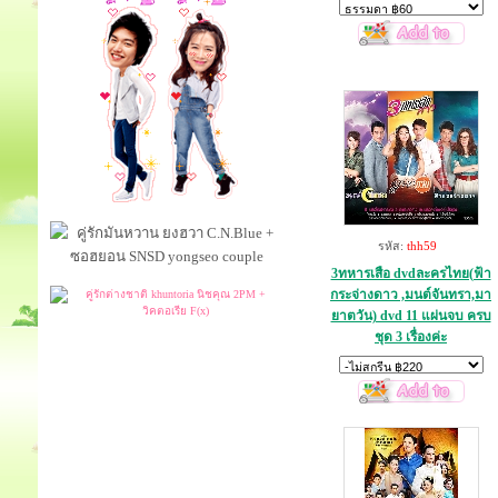
รหัส:
thh59
3ทหารเสือ dvdละครไทย(ฟ้า
กระจ่างดาว ,มนต์จันทรา,มา
ยาตวัน) dvd 11 แผ่นจบ ครบ
ชุด 3 เรื่องค่ะ